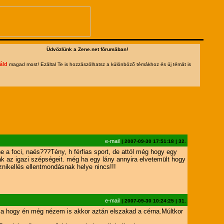
Üdvözlünk a Zene.net fórumában!
áld
magad most! Ezáltal Te is hozzászólhatsz a különböző témákhoz és új témát is
e-mail
|
2007-09-30 17:51:18
|
32.
 a foci, naés???Tény, h férfias sport, de attól még hogy egy
k az igazi szépségeit. még ha egy lány annyira elvetemült hogy
éznikellés ellentmondásnak helye nincs!!!
e-mail
|
2007-09-30 10:24:25
|
31.
tja hogy én még nézem is akkor aztán elszakad a cérna.Múltkor