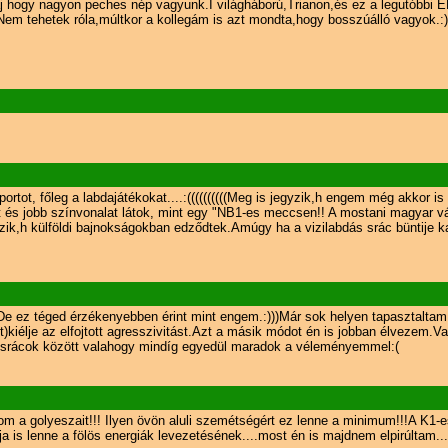
baj hogy nagyon peches nép vagyunk.I világháború,Trianon,és ez a legutóbbi E
Nem tehetek róla,múltkor a kollegám is azt mondta,hogy bosszúálló vagyok.:)))
ortot, főleg a labdajátékokat....:((((((((((Meg is jegyzik,h engem még akkor i
 és jobb színvonalat látok, mint egy "NB1-es meccsen!! A mostani magyar vál
ik,h külföldi bajnokságokban edződtek.Amúgy ha a vizilabdás srác büntije ka
De ez téged érzékenyebben érint mint engem.:)))Már sok helyen tapasztaltam ez
)kiélje az elfojtott agresszivitást.Azt a másik módot én is jobban élvezem.V
i srácok között valahogy mindíg egyedül maradok a véleményemmel:(
gatom a golyeszait!!! Ilyen övön aluli szemétségért ez lenne a minimum!!!A K
enne a fölös energiák levezetésének....most én is majdnem elpirúltam...:)))))