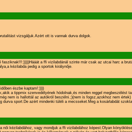
talitást vizsgáljuk.Azért ott is vannak durva dolgok.
 fasziknak!!!:)))))Hááát a ffi vizilabdánál szinte már csak az utcai harc a br
lya,a kézilabda pedig a sportok királynője.
dőben észbe kaptam!:))))
k,akik a tippmix szenvedélyének hódolnak,és minden reggel megbeszélést ta
nem is hallottál az autókról beszélni.;)(nem is fogsz,azokhoz nem értek)
g durva sport.De azért mindenki túléli a mecsseket.Meg a kosárlabdát szokta
 a női kézilabdához, vagy mondjuk a ffi vizilabdához képest.Olyan könyökl