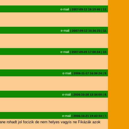
e-mail
|
2007-09-12 18:19:46
|
12.
e-mail
|
2007-09-12 10:36:23
|
11.
e-mail
|
2007-09-05 17:08:24
|
10.
e-mail
|
2006-11-17 16:36:24
|
9.
e-mail
|
2006-10-28 12:34:09
|
8.
e-mail
|
2006-10-21 19:43:34
|
7.
idane rohadt jol focizik de nem helyes vagyis ne Fikázák azok