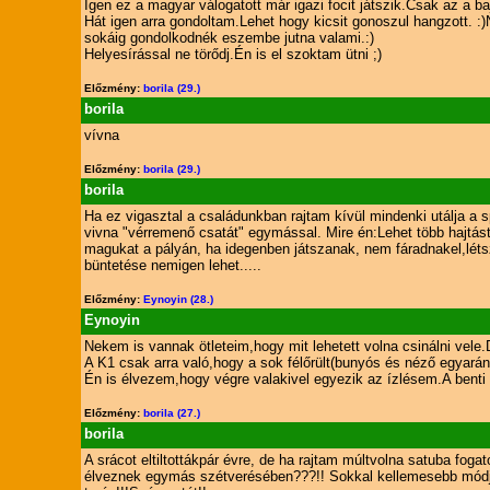
Igen ez a magyar válogatott már igazi focit játszik.Csak az a 
Hát igen arra gondoltam.Lehet hogy kicsit gonoszul hangzott. :)
sokáig gondolkodnék eszembe jutna valami.:)
Helyesírással ne törődj.Én is el szoktam ütni ;)
Előzmény:
borila (29.)
borila
vívna
Előzmény:
borila (29.)
borila
Ha ez vigasztal a családunkban rajtam kívül mindenki utálja a sp
vivna "vérremenő csatát" egymással. Mire én:Lehet több hajtást
magukat a pályán, ha idegenben játszanak, nem fáradnakel,létsz
büntetése nemigen lehet.....
Előzmény:
Eynoyin (28.)
Eynoyin
Nekem is vannak ötleteim,hogy mit lehetett volna csinálni vele.
A K1 csak arra való,hogy a sok félőrült(bunyós és néző egyaránt
Én is élvezem,hogy végre valakivel egyezik az ízlésem.A bent
Előzmény:
borila (27.)
borila
A srácot eltiltottákpár évre, de ha rajtam múltvolna satuba fo
élveznek egymás szétverésében???!! Sokkal kellemesebb módja is l