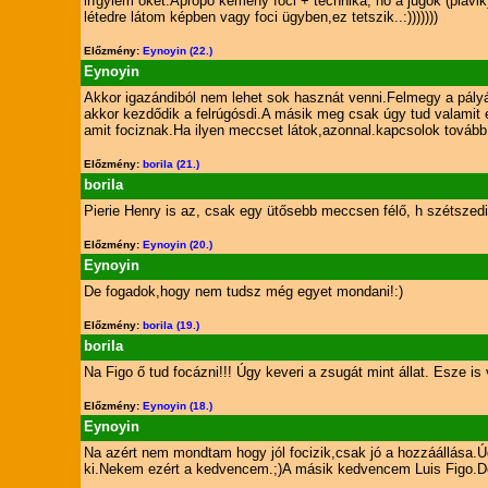
irígylem őket.Apropó kemény foci + technika, no a jugók (plávi
létedre látom képben vagy foci ügyben,ez tetszik..:)))))))
Előzmény:
Eynoyin (22.)
Eynoyin
Akkor igazándiból nem lehet sok hasznát venni.Felmegy a pályára
akkor kezdődik a felrúgósdi.A másik meg csak úgy tud valamit e
amit fociznak.Ha ilyen meccset látok,azonnal.kapcsolok tovább
Előzmény:
borila (21.)
borila
Pierie Henry is az, csak egy ütősebb meccsen félő, h szétszedi
Előzmény:
Eynoyin (20.)
Eynoyin
De fogadok,hogy nem tudsz még egyet mondani!:)
Előzmény:
borila (19.)
borila
Na Figo ő tud focázni!!! Úgy keveri a zsugát mint állat. Esze i
Előzmény:
Eynoyin (18.)
Eynoyin
Na azért nem mondtam hogy jól focizik,csak jó a hozzáállása.Úgy
ki.Nekem ezért a kedvencem.;)A másik kedvencem Luis Figo.De