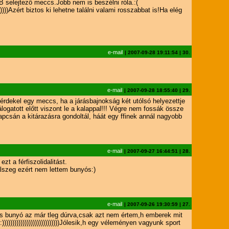
B selejtező meccs.Jobb nem is beszélni róla.:(
))Azért biztos ki lehetne találni valami rosszabbat is!Ha elég
e-mail
|
2007-09-28 19:11:54
|
30.
e-mail
|
2007-09-28 18:55:40
|
29.
s érdekel egy meccs, ha a járásbajnokság két utólsó helyezettje
ogatott előtt viszont le a kalappal!!! Végre nem fossák össze
pcsán a kitárazásra gondoltál, háát egy ffinek annál nagyobb
e-mail
|
2007-09-27 16:44:51
|
28.
t a férfiszolidalitást.
alszeg ezért nem lettem bunyós:)
e-mail
|
2007-09-26 19:30:59
|
27.
1-es bunyó az már tleg dúrva,csak azt nem értem,h emberek mit
)))))))))))))))))))))))Jólesik,h egy véleményen vagyunk sport