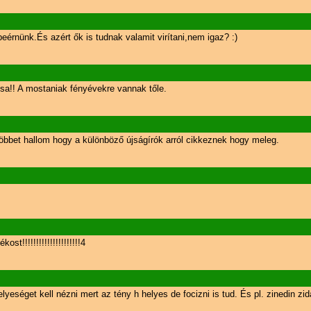
eérnünk.És azért ők is tudnak valamit virítani,nem igaz? :)
sa!! A mostaniak fényévekre vannak tőle.
bbet hallom hogy a különböző újságírók arról cikkeznek hogy meleg.
t!!!!!!!!!!!!!!!!!!!!!4
elyeséget kell nézni mert az tény h helyes de focizni is tud. És pl. zinedin z