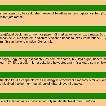
 nemigen tud, ha csak lehet ívelget. A beadásai és pontrugásai valóban jók, k
tott játékostól!!
rintem)David Beckham.Én nem csipázom őt mert agyonreklámozza magát és csak
nban,de 20 alá tippelem a számát.Viszont a beadásai azok verhetetlenek.A 
m játszani kellene minden játékosnak.
el tudja fogni, hogy ez egy csapatjáték és nem az számít, h ki lövi a gólt, han
eg, h XY lőtte a gólt, h ki harcolta ki a helyzetet arra már a kutya sem emlék
n fiatalon kerül a csapatokhoz,és mindegyik bizonyítani akar,hogy ő milyen
e hivalkodni akkor nem fognak ennyi hibát elkövetni a pályán.
, de sokat hibáznak és messze nem olyan labdabiztosak,mint Cantona.