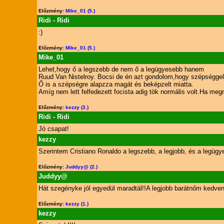
Előzmény:
Mike_01 (5.)
Ridi - Ridi
:)
Előzmény:
Mike_01 (5.)
Mike_01
Lehet,hogy ő a legszebb de nem ő a legügyesebb hanem
Ruud Van Nistelroy. Bocsi de én azt gondolom,hogy szépséggel 
Ő is a szépségre alapzza magát és beképzelt miatta.
Amíg nem lett felfedezett focista adig tök normális volt.Ha m
Előzmény:
kezzy (3.)
Ridi - Ridi
Jó csapat!
kezzy
Szerintem Cristiano Ronaldo a legszebb, a legjobb, és a legügyesebb
Előzmény:
Juddyy@ (2.)
Juddyy@
Hát szegényke jól egyedül maradtál!!A legjobb barátnőm kedven
Előzmény:
kezzy (1.)
kezzy