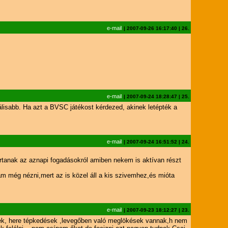
e-mail
|
2007-09-26 16:17:40
|
26.
e-mail
|
2007-09-24 18:28:47
|
25.
utálisabb. Ha azt a BVSC játékost kérdezed, akinek letépték a
e-mail
|
2007-09-24 16:51:52
|
24.
rtanak az aznapi fogadásokról amiben nekem is aktívan részt
m még nézni,mert az is közel áll a kis szivemhez,és mióta
e-mail
|
2007-09-23 18:12:27
|
23.
ések, here tépkedések ,levegőben való meglökések vannak,h nem