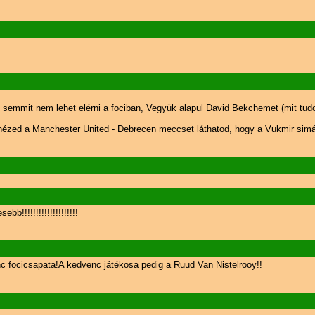
semmit nem lehet elérni a fociban, Vegyük alapul David Bekchemet (mit tudo
egnézed a Manchester United - Debrecen meccset láthatod, hogy a Vukmir simá
!!!!!!!!!!!!!!!!!!!!
c focicsapata!A kedvenc játékosa pedig a Ruud Van Nistelrooy!!