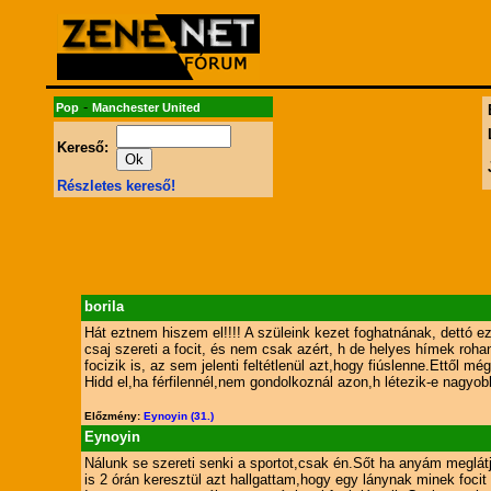
-
Pop
Manchester United
Kereső:
Részletes kereső!
borila
Hát eztnem hiszem el!!!! A szüleink kezet foghatnának, dettó e
csaj szereti a focit, és nem csak azért, h de helyes hímek roh
focizik is, az sem jelenti feltétlenül azt,hogy fiúslenne.Ettől m
Hidd el,ha férfilennél,nem gondolkoznál azon,h létezik-e nagyobb bü
Előzmény:
Eynoyin (31.)
Eynoyin
Nálunk se szereti senki a sportot,csak én.Sőt ha anyám meglát
is 2 órán keresztül azt hallgattam,hogy egy lánynak minek focit 