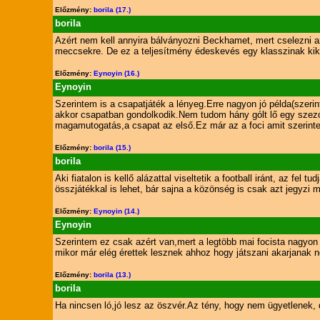
Előzmény:
borila (17.)
borila
Azért nem kell annyira bálványozni Beckhamet, mert cselezni azt
meccsekre. De ez a teljesítmény édeskevés egy klasszinak kikiál
Előzmény:
Eynoyin (16.)
Eynoyin
Szerintem is a csapatjáték a lényeg.Erre nagyon jó példa(sze
akkor csapatban gondolkodik.Nem tudom hány gólt lő egy szezo
magamutogatás,a csapat az első.Ez már az a foci amit szerinte
Előzmény:
borila (15.)
borila
Aki fiatalon is kellő alázattal viseltetik a football iránt, az f
összjátékkal is lehet, bár sajna a közönség is csak azt jegyzi m
Előzmény:
Eynoyin (14.)
Eynoyin
Szerintem ez csak azért van,mert a legtöbb mai focista nagyo
mikor már elég érettek lesznek ahhoz hogy játszani akarjanak n
Előzmény:
borila (13.)
borila
Ha nincsen ló,jó lesz az öszvér.Az tény, hogy nem ügyetlenek