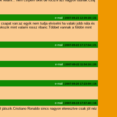
k felálni... nem csípem őket de focizni azt nagyon tudnak.Csaj
e-mail
|
2007-09-23 12:39:28
|
22.
csapat van:az egyik nem tudja elviselni ha valaki jobb nála és
fekszik mint valami rossz ribanc.Többet vannak a földön mint
e-mail
|
2007-09-22 17:17:04
|
21.
e-mail
|
2007-09-22 11:54:16
|
20.
e-mail
|
2007-09-20 17:23:59
|
19.
e-mail
|
2007-09-19 17:57:40
|
18.
 játszik.Cristiano Ronaldo sincs nagyon eleresztve csak jól néz