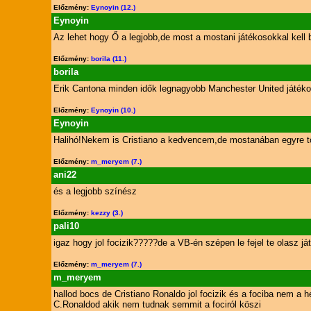
Előzmény:
Eynoyin (12.)
Eynoyin
Az lehet hogy Ő a legjobb,de most a mostani játékosokkal kell b
Előzmény:
borila (11.)
borila
Erik Cantona minden idők legnagyobb Manchester United játéko
Előzmény:
Eynoyin (10.)
Eynoyin
Halihó!Nekem is Cristiano a kedvencem,de mostanában egyre tö
Előzmény:
m_meryem (7.)
ani22
és a legjobb színész
Előzmény:
kezzy (3.)
pali10
igaz hogy jol focizik?????de a VB-én szépen le fejel te olasz játékos
Előzmény:
m_meryem (7.)
m_meryem
hallod bocs de Cristiano Ronaldo jol focizik és a fociba nem a h
C.Ronaldod akik nem tudnak semmit a fociról köszi