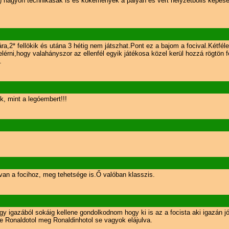
k) nagyon technikásak is és kőkemények a pályán és vert helyzetbőlis képese
,2* fellökik és utána 3 hétig nem játszhat.Pont ez a bajom a focival.Kétféle 
lérni,hogy valahányszor az ellenfél egyik játékosa közel kerül hozzá rögtön 
.
k, mint a legóembert!!!
s van a focihoz, meg tehetsége is.Ő valóban klasszis.
 igazából sokáig kellene gondolkodnom hogy ki is az a focista aki igazán jól
 Ronaldotol meg Ronaldinhotol se vagyok elájulva.