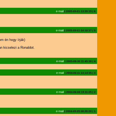
e-mail
|
2005-09-01 13:39:19
|
6.
e-mail
|
2005-09-01 04:18:37
|
5.
m én hogy írják)
n kicselezi a Ronaldot.
e-mail
|
2005-08-30 11:45:38
|
4.
e-mail
|
2004-06-11 14:14:35
|
3.
e-mail
|
2004-06-08 19:11:25
|
2.
e-mail
|
2004-05-25 08:28:20
|
1.