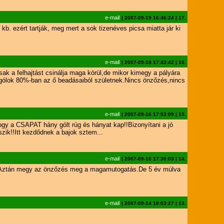
e-mail
|
2007-09-19 16:46:24
|
17.
b. ezért tartják, meg mert a sok tizenéves picsa miatta jár ki
e-mail
|
2007-09-18 17:43:42
|
16.
 a felhajtást csinálja maga körül,de mikor kimegy a pályára
gólok 80%-ban az ő beadásaiból születnek.Nincs önzőzés,nincs
e-mail
|
2007-09-16 17:53:09
|
15.
em,hogy a CSAPAT hány gólt rúg és hányat kap!!Bizonyítani a jó
szik!!Itt kezdődnek a bajok sztem...
e-mail
|
2007-09-16 17:30:03
|
14.
 jó.Aztán megy az önzőzés meg a magamutogatás.De 5 év múlva
e-mail
|
2007-09-14 18:03:27
|
13.