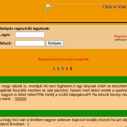
Belépés regisztrált tagoknak:
Login:
Regisztr
nyithatsz!
Jelszó:
Regisztráció
Kereső
Kategóriák
|
|
1
2
3
4
5
z megy nálunk is, mondjuk fel nem foghatom,h egy lánynak miért ne tetszhetne
angálnak feszülős mezben az üde pázsiton, hanem mert átérzi ennek a sportna
ég nagyon is lehet nőies!!!Ne törődj a szülői hápogással!!! Ha tetszik bizony n
nti...:))))))))))
ja hogy foci van a tévében nagyon sebesen kapcsol tovább,viszont ha azt lá
nézni.Kivoltam. :)