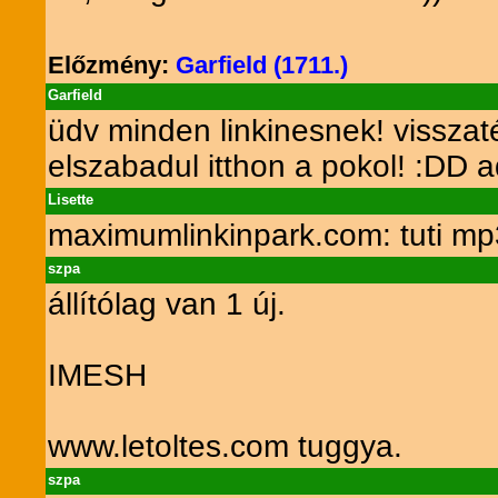
Előzmény:
Garfield (1711.)
Garfield
üdv minden linkinesnek! vissza
elszabadul itthon a pokol! :DD a
Lisette
maximumlinkinpark.com: tuti mp3
szpa
állítólag van 1 új.
IMESH
www.letoltes.com tuggya.
szpa