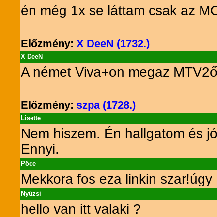
én még 1x se láttam csak az 
Előzmény:
X DeeN (1732.)
X DeeN
A német Viva+on megaz MTV2őn
Előzmény:
szpa (1728.)
Lisette
Nem hiszem. Én hallgatom és jó
Ennyi.
Pöce
Mekkora fos eza linkin szar!úgy 
Nyüzsi
hello van itt valaki ?