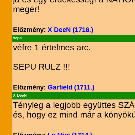
megér!
Előzmény:
X DeeN (1716.)
szpa
véfre 1 értelmes arc.
SEPU RULZ !!!
Előzmény:
Garfield (1711.)
X DeeN
Tényleg a legjobb együttes SZÁ
és, hogy ez mind már a könyökü