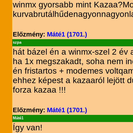
winmx gyorsabb mint Kazaa?Mo
kurvabrutálhűdenagyonnagyonl
Előzmény:
Máté1 (1701.)
szpa
hát bázel én a winmx-szel 2 év a
ha 1x megszakadt, soha nem ind
én fristartos + modemes voltqa
ehhez képest a kazaaról lejött 
forza kazaa !!!
Előzmény:
Máté1 (1701.)
Máté1
Így van!