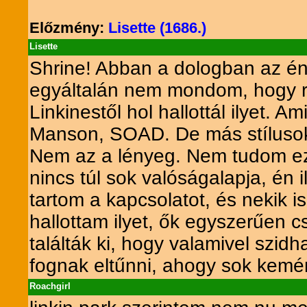
Előzmény:
Lisette (1686.)
Lisette
Shrine! Abban a dologban az én
egyáltalán nem mondom, hogy r
Linkinestől hol hallottál ilyet. 
Manson, SOAD. De más stílusoka
Nem az a lényeg. Nem tudom ez 
nincs túl sok valóságalapja, én 
tartom a kapcsolatot, és nekik 
hallottam ilyet, ők egyszerűen 
találták ki, hogy valamivel sz
fognak eltűnni, ahogy sok kemén
Roachgirl