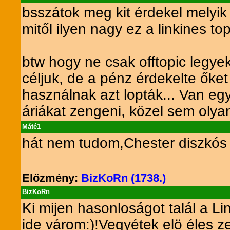
bsszátok meg kit érdekel mely
mitől ilyen nagy ez a linkines top
btw hogy ne csak offtopic legyek
céljuk, de a pénz érdekelte őke
használnak azt lopták... Van e
áriákat zengeni, közel sem olyan 
Máté1
hát nem tudom,Chester diszkós 
Előzmény:
BizKoRn (1738.)
BizKoRn
Ki mijen hasonloságot talál a 
ide várom:)!Vegyétek elö éles z