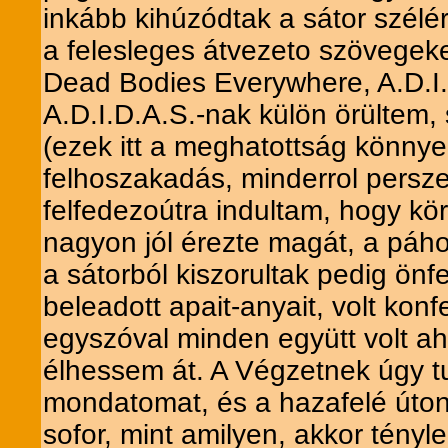
inkább kihúzódtak a sátor szélér
a felesleges átvezeto szövegeke
Dead Bodies Everywhere, A.D.I.D
A.D.I.D.A.S.-nak külön örültem
(ezek itt a meghatottság könnyei
felhoszakadás, minderrol persze
felfedezoútra indultam, hogy kö
nagyon jól érezte magát, a páho
a sátorból kiszorultak pedig ön
beleadott apait-anyait, volt konfe
egyszóval minden együtt volt a
élhessem át. A Végzetnek úgy tu
mondatomat, és a hazafelé úton
sofor, mint amilyen, akkor tényl