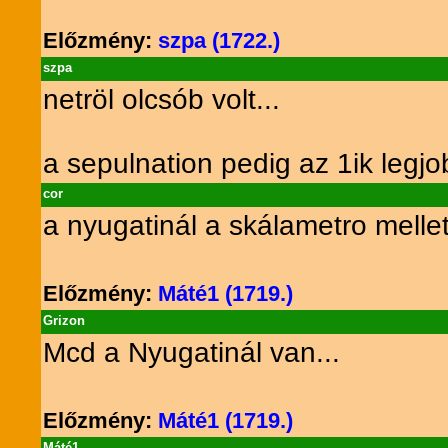
Előzmény:
szpa (1722.)
szpa
netröl olcsób volt...
a sepulnation pedig az 1ik legj
cor
a nyugatinál a skálametro mellet
Előzmény:
Máté1 (1719.)
Grizon
Mcd a Nyugatinál van...
Előzmény:
Máté1 (1719.)
Máté1