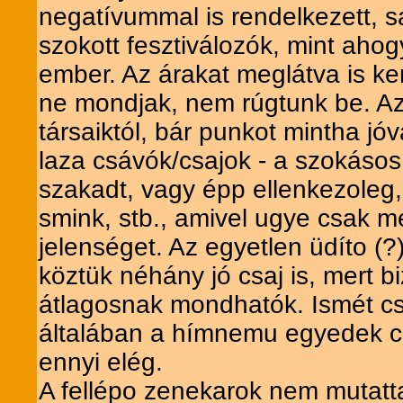
negatívummal is rendelkezett, s
szokott fesztiválozók, mint ahogy
ember. Az árakat meglátva is ker
ne mondjak, nem rúgtunk be. A
társaiktól, bár punkot mintha jó
laza csávók/csajok - a szokásos 
szakadt, vagy épp ellenkezoleg, 
smink, stb., amivel ugye csak 
jelenséget. Az egyetlen üdíto (?
köztük néhány jó csaj is, mert b
átlagosnak mondhatók. Ismét cs
általában a hímnemu egyedek cs
ennyi elég.
A fellépo zenekarok nem mutatt