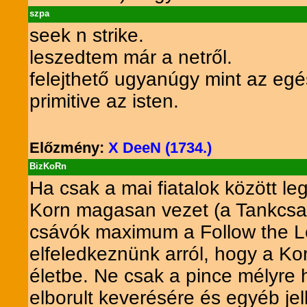
szpa
seek n strike.
leszedtem már a netről.
felejthető ugyanúgy mint az eg
primitive az isten.
Előzmény:
X DeeN (1734.)
BizKoRn
Ha csak a mai fiatalok között l
Korn magasan vezet (a Tankcsap
csávók maximum a Follow the Le
elfeledkeznünk arról, hogy a Ko
életbe. Ne csak a pince mélyre 
elborult keverésére és egyéb je