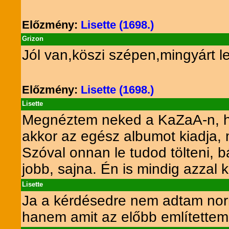
Előzmény:
Lisette (1698.)
Grizon
Jól van,köszi szépen,mingyárt le 
Előzmény:
Lisette (1698.)
Lisette
Megnéztem neked a KaZaA-n, ha
akkor az egész albumot kiadja,
Szóval onnan le tudod tölteni, 
jobb, sajna. Én is mindig azzal 
Lisette
Ja a kérdésedre nem adtam normá
hanem amit az előbb említettem