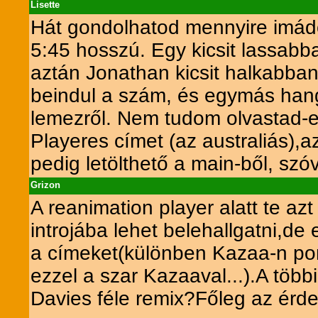
Lisette
Hát gondolhatod mennyire imádo
5:45 hosszú. Egy kicsit lassabba
aztán Jonathan kicsit halkabban
beindul a szám, és egymás han
lemezről. Nem tudom olvastad-e
Playeres címet (az australiás),
pedig letölthető a main-ből, szóv
Grizon
A reanimation player alatt te az
introjába lehet belehallgatni,de
a címeket(különben Kazaa-n pont
ezzel a szar Kazaaval...).A töb
Davies féle remix?Főleg az érde