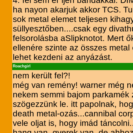
4. fel sem ér ijen bandákkal: D
ha nayon akarjuk akkor TCS. T
sok metal elemet teljesen kihagy
süllyesztőben....csak egy divath
felsorolásba aSlipknotot. Mert 
ellenére szinte az összes metal
lehet kezdeni az anyázást.
Roachgirl
nem került fel?!
még van remény! warner még nem 
nekem semmi bajom parkamék zen
szögezzünk le. itt papolnak, ho
death metal-ozás...cannibal corp
vele oljat is, hogy imád táncolni.
hang van, gyerek van, de ahhoz 