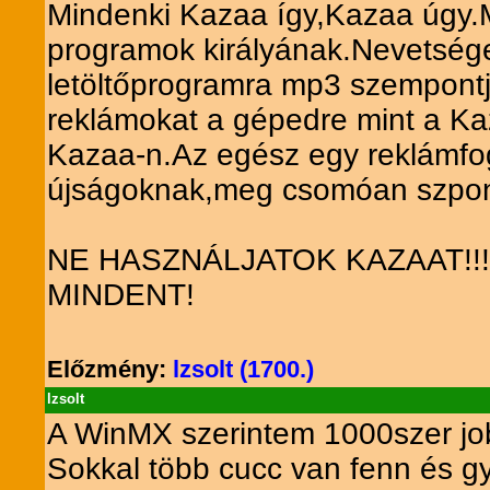
Mindenki Kazaa így,Kazaa úgy.Még
programok királyának.Nevetsége
letöltőprogramra mp3 szempontjá
reklámokat a gépedre mint a Ka
Kazaa-n.Az egész egy reklámfogás
újságoknak,meg csomóan szpon
NE HASZNÁLJATOK KAZAAT!
MINDENT!
Előzmény:
lzsolt (1700.)
lzsolt
A WinMX szerintem 1000szer jobb
Sokkal több cucc van fenn és gy