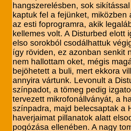
hangszerelésben, sok sikítással
kaptuk fel a fejünket, miközben
az esti foprogramra, akik legal
kellemes volt. A Disturbed elott 
elso sorokból csodálhattuk végig
így röviden, ez azonban senkit 
nem hallottam oket, mégis magáv
bejöhetett a buli, mert ekkora vi
annyira vártunk. Levonult a Dis
színpadot, a tömeg pedig izgato
tervezett mikrofonállványát, a h
színpadra, majd belecsaptak a H
haverjaimat pillanatok alatt els
pogózása ellenében. A nagy tomb