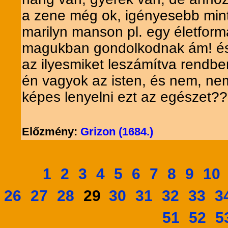
a zene még ok, igényesebb mint
marilyn manson pl. egy életfor
magukban gondolkodnak ám! és ne
az ilyesmiket leszámítva rend
én vagyok az isten, és nem, ne
képes lenyelni ezt az egészet??
Előzmény:
Grizon (1684.)
1
2
3
4
5
6
7
8
9
10
26
27
28
30
31
32
33
3
29
51
52
5