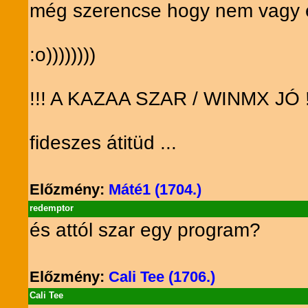
még szerencse hogy nem vagy er
:o))))))))
!!! A KAZAA SZAR / WINMX JÓ !
fideszes átitüd ...
Előzmény:
Máté1 (1704.)
redemptor
és attól szar egy program?
Előzmény:
Cali Tee (1706.)
Cali Tee