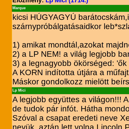
Előzmény:
Lp Mici (1714.)
Marque
kicsi HÚGYAGYÚ barátocskám,ig
szárnypróbálgatásaidkor leb*szl
1) amikat mondtál,azokat majdn
2) a LP NEM! a világ legjobb ba
3) a legnagyobb ökörséged: 'ők ho
A KORN indította útjára a műfajt
Máskor gondolkozz mielött beírsz
Lp Mici
A legjobb együttes a világon!!!
de tudok pár infót. Hátha mondok
Szóval a csapat eredeti neve Xe
nevük, aztán lett volna Lincoln