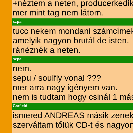
+néztem a neten, producerkedi
mer mint tag nem látom.
szpa
tucc nekem mondani számcíme
amelyik nagyon brutál de isten.
ránéznék a neten.
szpa
nem.
sepu / soulfly vonal ???
mer arra nagy igényem van.
nem is tudtam hogy csinál 1 más
Garfield
ismered ANDREAS másik zenekar
szerváltam tőlük CD-t és nagyon