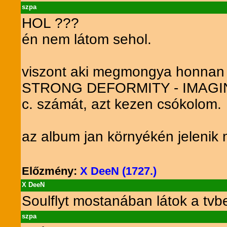
szpa
HOL ???
én nem látom sehol.
viszont aki megmongya honnan 
STRONG DEFORMITY - IMAG
c. számát, azt kezen csókolom.
az album jan környékén jelenik 
Előzmény:
X DeeN (1727.)
X DeeN
Soulflyt mostanában látok a tv
szpa