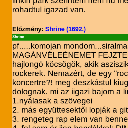
linkin park szerintem nem nu me
rohadtul igazad van.
Előzmény:
Shrine (1692.)
Shrine
pf.....komojan mondom...siralma
MAGÁNVÉLEÉNEMET FEJZTENÉM 
hajlongó köcsögök, akik asziszi
rockerek. Nemazért, de egy "ro
koncertre?! meg deszkástul kiug
dolognak. mi az iigazi bajom a l
1.nyálasak a szövegei
2. más együttesektől lopják a git
3. rengeteg rap elem van benn