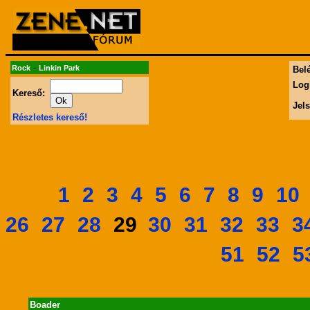
-
Rock
Linkin Park
Belé
Log
Kereső:
Jel
Részletes kereső!
1
2
3
4
5
6
7
8
9
10
26
27
28
30
31
32
33
3
29
51
52
5
Boader