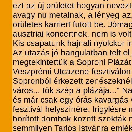
ezt az új orületet hogyan nevez
avagy nu metalnak, a lényeg az, 
orületes karriert futott be. Jó
ausztriai koncertnek, nem is vol
Kis csapatunk hajnali nyolckor 
Az utazás jó hangulatban telt e
megtekintettük a Soproni Plázát,
Veszprémi Utcazene fesztiválon 
Sopronból érkezett zenészeknél
város... tök szép a plázája..." 
és már csak egy órás kavargás 
fesztivál helyszínére. Irigylésr
borított dombok között szokták 
semmilyen Tarlós Istvánra emlé