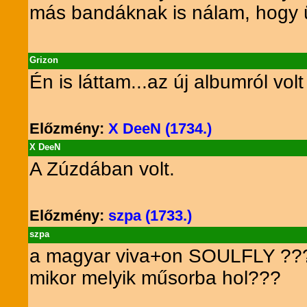
más bandáknak is nálam, hogy ü
Grizon
Én is láttam...az új albumról vol
Előzmény:
X DeeN (1734.)
X DeeN
A Zúzdában volt.
Előzmény:
szpa (1733.)
szpa
a magyar viva+on SOULFLY ??
mikor melyik műsorba hol???