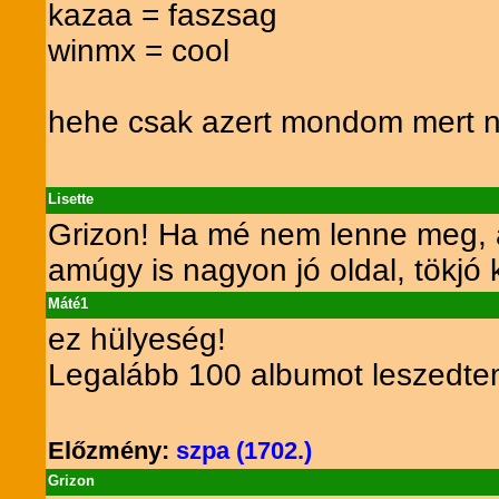
kazaa = faszsag
winmx = cool
hehe csak azert mondom mert n
Lisette
Grizon! Ha mé nem lenne meg, a
amúgy is nagyon jó oldal, tökjó
Máté1
ez hülyeség!
Legalább 100 albumot leszedte
Előzmény:
szpa (1702.)
Grizon