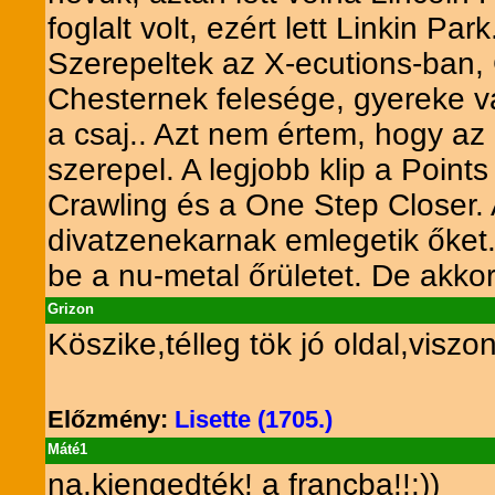
foglalt volt, ezért lett Linkin P
Szerepeltek az X-ecutions-ban, 
Chesternek felesége, gyereke va
a csaj.. Azt nem értem, hogy az
szerepel. A legjobb klip a Points
Crawling és a One Step Closer. A
divatzenekarnak emlegetik őket
be a nu-metal őrületet. De akkor
Grizon
Köszike,télleg tök jó oldal,viszon
Előzmény:
Lisette (1705.)
Máté1
na,kiengedték! a francba!!:))