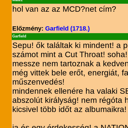
hol van az az MCD?net cím?
Előzmény:
Garfield (1718.)
Garfield
Sepu! ők találtak ki mindent! a 
számot mint a Cut Throat! soha
messze nem tartoznak a kedvenc
még vittek bele erőt, energiát, 
műszenvedés!
mindennek ellenére ha valaki SE
abszolút királyság! nem régóta 
kicsivel több időt az albumaikra!
ja és egy érdekesség! a NATION