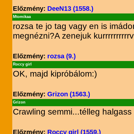
Előzmény:
DeeN13 (1558.)
Mtomikaa
rozsa te jo tag vagy en is imádo
megnézni?A zenejuk kurrrrrrrrr
Előzmény:
rozsa (9.)
Roccy girl
OK, majd kipróbálom:)
Előzmény:
Grizon (1563.)
Grizon
Crawling semmi...télleg halgass
Előzmény:
Roccy girl (1559.)