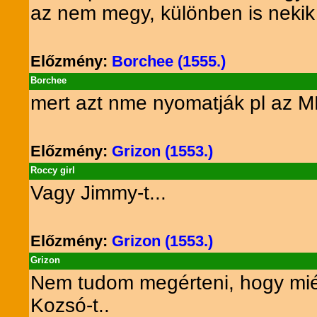
az nem megy, különben is nekik kös
Előzmény:
Borchee (1555.)
Borchee
mert azt nme nyomatják pl az M
Előzmény:
Grizon (1553.)
Roccy girl
Vagy Jimmy-t...
Előzmény:
Grizon (1553.)
Grizon
Nem tudom megérteni, hogy miér
Kozsó-t..