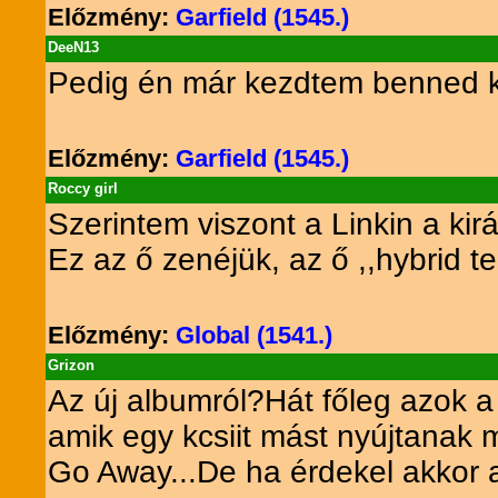
Előzmény:
Garfield (1545.)
DeeN13
Pedig én már kezdtem benned ke
Előzmény:
Garfield (1545.)
Roccy girl
Szerintem viszont a Linkin a ki
Ez az ő zenéjük, az ő ,,hybrid te
Előzmény:
Global (1541.)
Grizon
Az új albumról?Hát főleg azok 
amik egy kcsiit mást nyújtanak 
Go Away...De ha érdekel akkor a