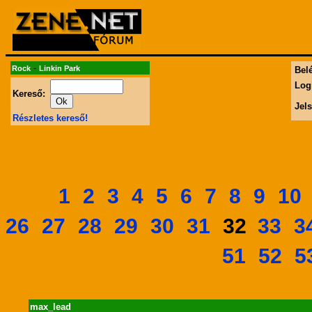
-
Rock
Linkin Park
Belé
Log
Kereső:
Jel
Részletes kereső!
1
2
3
4
5
6
7
8
9
10
26
27
28
29
30
31
33
3
32
51
52
5
max_lead