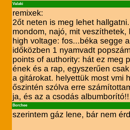
Valaki
remixek:
2őt neten is meg lehet hallgatni.
mondom, najó, mit veszíthetek, b
high voltage: fos...béka segge 
időközben 1 nyamvadt popszámo
points of authority: hát ez meg
ének és a rap, egyszerűen csak
a gitárokat. helyettük most vmi
őszintén szólva erre számítottam.
ja, és az a csodás albumborító!!..
Borchee
szerintem gáz lene, bár nem ér