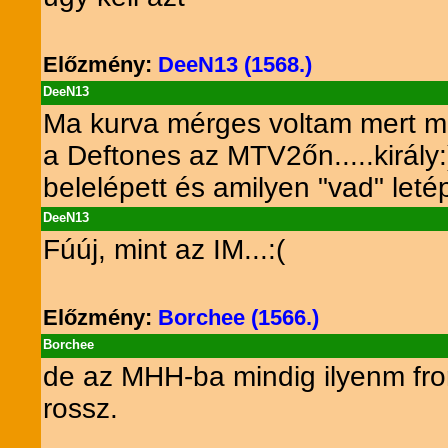
Előzmény:
DeeN13 (1568.)
DeeN13
Ma kurva mérges voltam mert mi
a Deftones az MTV2őn.....király:
belelépett és amilyen "vad" letép
DeeN13
Fúúj, mint az IM...:(
Előzmény:
Borchee (1566.)
Borchee
de az MHH-ba mindig ilyenm fro
rossz.