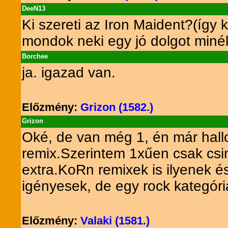
DeeN13
Ki szereti az Iron Maident?(így k
mondok neki egy jó dolgot miné
Borchee
ja. igazad van.
Előzmény:
Grizon (1582.)
Grizon
Oké, de van még 1, én már hallo
remix.Szerintem 1xűen csak csi
extra.KoRn remixek is ilyenek é
igényesek, de egy rock kategóriá
Előzmény:
Valaki (1581.)