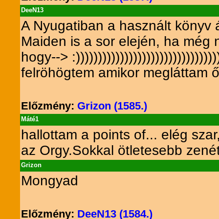
DeeN13
A Nyugatiban a használt könyv á
Maiden is a sor elején, ha még
hogy--> :)))))))))))))))))))))))))))))))))
felröhögtem amikor megláttam ő
Előzmény:
Grizon (1585.)
Máté1
hallottam a points of... elég s
az Orgy.Sokkal ötletesebb zenét
Grizon
Mongyad
Előzmény:
DeeN13 (1584.)