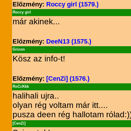
Előzmény:
Roccy girl (1579.)
Roccy girl
már akinek...
Előzmény:
DeeN13 (1575.)
Grizon
Kösz az info-t!
Előzmény:
[CenZi] (1576.)
RoCcKkk
halihali ujra..
olyan rég voltam már itt....
pusza deen rég hallotam rólad:)
[CenZi]