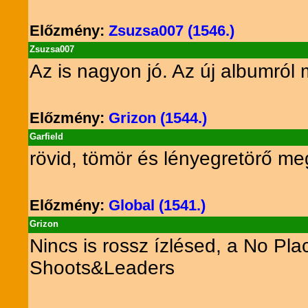
Előzmény:
Zsuzsa007 (1546.)
Zsuzsa007
Az is nagyon jó. Az új albumról
Előzmény:
Grizon (1544.)
Garfield
rövid, tömör és lényegretörő m
Előzmény:
Global (1541.)
Grizon
Nincs is rossz ízlésed, a No P
Shoots&Leaders