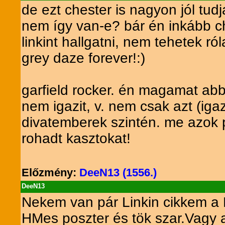
de ezt chester is nagyon jól tu
nem így van-e? bár én inkább ch
linkint hallgatni, nem tehetek r
grey daze forever!:)
garfield rocker. én magamat abb
nem igazit, v. nem csak azt (ig
divatemberek szintén. me azok pl
rohadt kasztokat!
Előzmény:
DeeN13 (1556.)
DeeN13
Nekem van pár Linkin cikkem a 
HMes poszter és tök szar.Vagy 