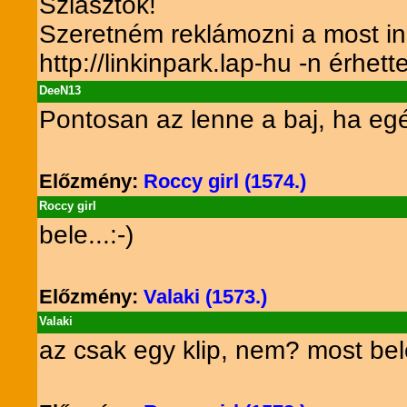
Sziasztok!
Szeretném reklámozni a most ind
http://linkinpark.lap-hu -n érhette
DeeN13
Pontosan az lenne a baj, ha eg
Előzmény:
Roccy girl (1574.)
Roccy girl
bele...:-)
Előzmény:
Valaki (1573.)
Valaki
az csak egy klip, nem? most be