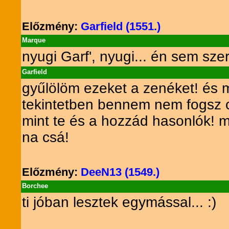
Előzmény:
Garfield (1551.)
Marque
nyugi Garf', nyugi... én sem szer
Garfield
gyűlölöm ezeket a zenéket! és mi
tekintetben bennem nem fogsz c
mint te és a hozzád hasonlók! mi
na csá!
Előzmény:
DeeN13 (1549.)
Borchee
ti jóban lesztek egymással... :)