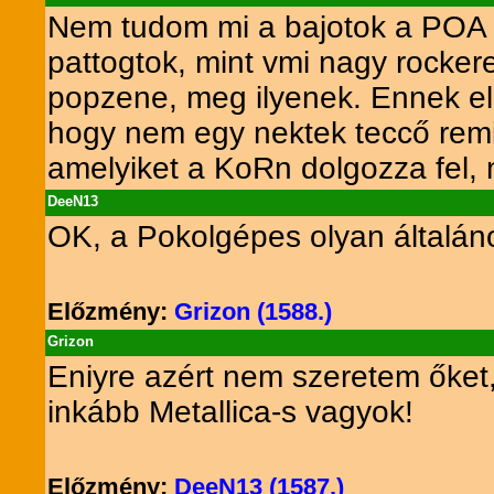
Nem tudom mi a bajotok a POA re
pattogtok, mint vmi nagy rocke
popzene, meg ilyenek. Ennek ell
hogy nem egy nektek teccő remi
amelyiket a KoRn dolgozza fel,
DeeN13
OK, a Pokolgépes olyan általán
Előzmény:
Grizon (1588.)
Grizon
Eniyre azért nem szeretem őket,
inkább Metallica-s vagyok!
Előzmény:
DeeN13 (1587.)