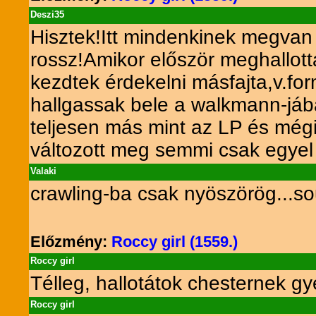
Deszi35
Hisztek!Itt mindenkinek megvan a
rossz!Amikor először meghallot
kezdtek érdekelni másfajta,v.f
hallgassak bele a walkmann-jáb
teljesen más mint az LP és még
változott meg semmi csak egyel 
Valaki
crawling-ba csak nyöszörög...s
Előzmény:
Roccy girl (1559.)
Roccy girl
Télleg, hallotátok chesternek gy
Roccy girl