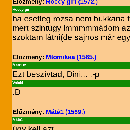
Előzmény:
Roccy girl (1572.)
Roccy girl
ha esetleg rozsa nem bukkana fe
mert szintúgy immmmmádom az on
szoktam látni(de sajnos már egyre
Előzmény:
Mtomikaa (1565.)
Marque
Ezt beszívtad, Dini... :-p
Valaki
:Đ
Előzmény:
Máté1 (1569.)
Máté1
úgy kell azt