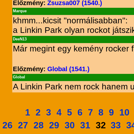
Előzmény:
Zsuzsa007 (1540.)
Marque
khmm...kicsit "normálisabban":
a Linkin Park olyan rockot játszi
DeeN13
Már megint egy kemény rocker fé
Előzmény:
Global (1541.)
Global
A Linkin Park nem rock hanem u
1
2
3
4
5
6
7
8
9
10
26
27
28
29
30
31
33
3
32