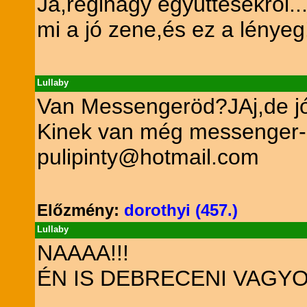
Ja,réginagy együttesekről.
mi a jó zene,és ez a lényeg
Lullaby
Van Messengeröd?JAj,de jó
Kinek van még messenge
pulipinty@hotmail.com
Előzmény:
dorothyi (457.)
Lullaby
NAAAA!!!
ÉN IS DEBRECENI VAGYO