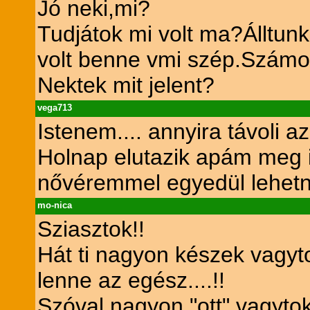
Jó neki,mi?
Tudjátok mi volt ma?Álltunk
volt benne vmi szép.Számom
Nektek mit jelent?
vega713
Istenem.... annyira távoli 
Holnap elutazik apám meg 
nővéremmel egyedül lehetné
mo-nica
Sziasztok!!
Hát ti nagyon készek vagyto
lenne az egész....!!
Szóval nagyon "ott" vagytok,