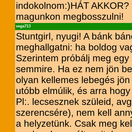
indokolnom:)HÁT AKKOR? sz
magunkon megbosszulni!
vega713
Stuntgirl, nyugi! A bánk bán
meghallgatni: ha boldog vag
Szerintem próbálj meg egy k
semmire. Ha ez nem jön be, 
olyan kellemes lebegés jön 
utóbb elmúlik, és arra hog
Pl:. lecsesznek szüleid, a
szerencsére), nem kell ann
a helyzetünk. Csak meg kel