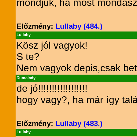
mondjuk, ha most mondasz 
Előzmény:
Lullaby (484.)
Lullaby
Kösz jól vagyok!
S te?
Nem vagyok depis,csak bet
Dumalady
de jó!!!!!!!!!!!!!!!!!!
hogy vagy?, ha már így talá
Előzmény:
Lullaby (483.)
Lullaby