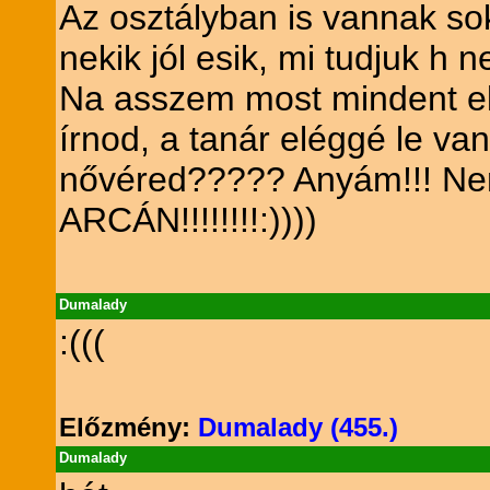
Az osztályban is vannak soka
nekik jól esik, mi tudjuk h n
Na asszem most mindent elmo
írnod, a tanár eléggé le va
nővéred????? Anyám!!! N
ARCÁN!!!!!!!!:))))
Dumalady
:(((
Előzmény:
Dumalady (455.)
Dumalady