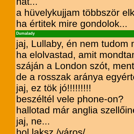
hát...
a hüvelykujjam többször elk
ha értitek mire gondolok...
Dumalady
jaj, Lullaby, én nem tudom 
ha elolvastad, amit mondtam
száján a London szót, ment
de a rosszak aránya egyér
jaj, ez tök jó!!!!!!!!!
beszéltél vele phone-on?
hallotad már anglia szellői
jaj, ne...
hol laksz /város/