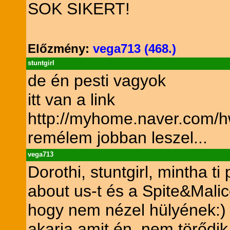
SOK SIKERT!
Előzmény:
vega713 (468.)
stuntgirl
de én pesti vagyok
itt van a link
http://myhome.naver.com/
remélem jobban leszel...
vega713
Dorothi, stuntgirl, mintha t
about us-t és a Spite&Malice
hogy nem nézel hülyének:) 
akarja amit én, nem törőd