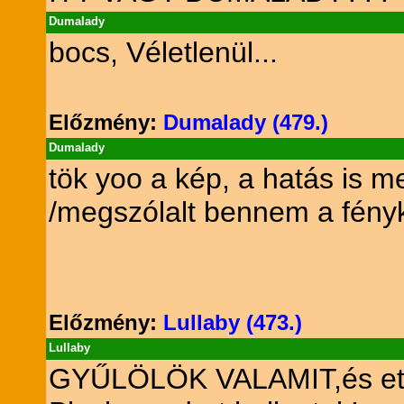
Dumalady
bocs, Véletlenül...
Előzmény:
Dumalady (479.)
Dumalady
tök yoo a kép, a hatás is m
/megszólalt bennem a fényk
Előzmény:
Lullaby (473.)
Lullaby
GYŰLÖLÖK VALAMIT,és ettől 