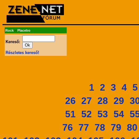
-
Rock
Placebo
Kereső:
Részletes kereső!
1
2
3
4
5
26
27
28
29
3
51
52
53
54
5
76
77
78
79
80