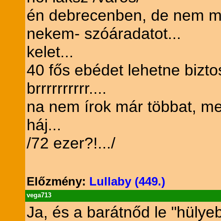
én debrecenben, de nem mon
nekem- szóáradatot...
kelet...
40 fős ebédet lehetne bizto
brrrrrrrrrr....
na nem írok már többat, mer
háj...
/72 ezer?!.../
Előzmény:
Lullaby (449.)
vega713
Ja, és a barátnőd le "hüly