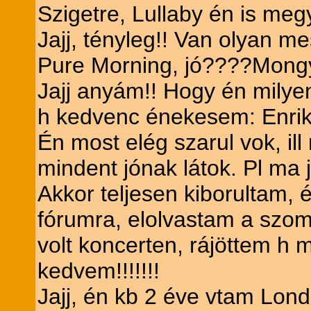
Szigetre, Lullaby én is meg
Jajj, tényleg!! Van olyan m
Pure Morning, jó????Mongyu
Jajj anyám!! Hogy én milye
h kedvenc énekesem: Enrike
Én most elég szarul vok, il
mindent jónak látok. Pl ma
Akkor teljesen kiborultam, 
fórumra, elolvastam a szomba
volt koncerten, rájöttem h 
kedvem!!!!!!!
Jajj, én kb 2 éve vtam Lond