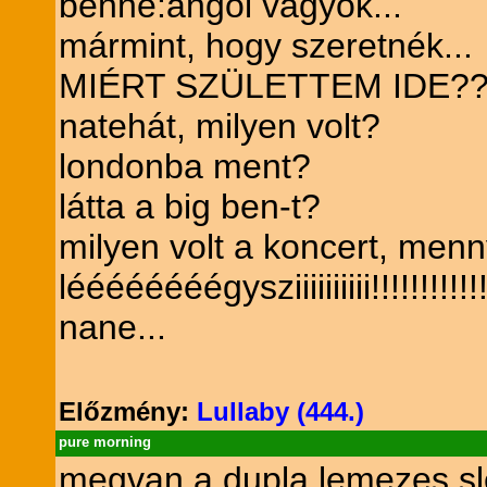
benne:angol vagyok...
mármint, hogy szeretnék...
MIÉRT SZÜLETTEM IDE?
natehát, milyen volt?
londonba ment?
látta a big ben-t?
milyen volt a koncert, menn
léééééééégysziiiiiiiiii!!!!!!!!!!!!
nane...
Előzmény:
Lullaby (444.)
pure morning
megvan a dupla lemezes sl