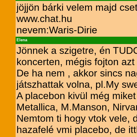
jöjjön bárki velem majd cset
www.chat.hu
nevem:Waris-Dirie
Elena
Jönnek a szigetre, én TUDO
koncerten, mégis fojton az
De ha nem , akkor sincs nag
játszhattak volna, pl.My sw
A placebon kivül még miket
Metallica, M.Manson, Nirva
Nemtom ti hogy vtok vele, 
hazafelé vmi placebo, de i