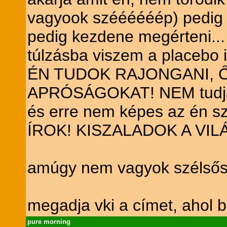
vagyook széééééép) pedig 
pedig kezdene megérteni...
túlzásba viszem a placebo
ÉN TUDOK RAJONGANI, 
APRÓSÁGOKAT! NEM tudja mil
és erre nem képes az én
ÍROK! KISZALADOK A VI
amúgy nem vagyok szélsősé
megadja vki a címet, ahol 
pure morning