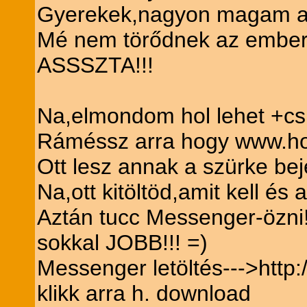
Gyerekek,nagyon magam alat
Mé nem törődnek az embe
ASSSZTA!!!
Na,elmondom hol lehet +csin
Ráméssz arra hogy www.hot
Ott lesz annak a szürke bej
Na,ott kitöltöd,amit kell és 
Aztán tucc Messenger-özni!
sokkal JOBB!!! =)
Messenger letöltés--->http
klikk arra h. download