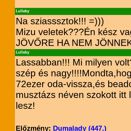
Lullaby
Na sziasssztok!!! =)))
Mizu veletek???Én kész va
JÖVŐRE HA NEM JÖNNEK
Lullaby
Lassabban!!! Mi milyen vol
szép és nagy!!!!Mondta,ho
72ezer oda-vissza,és beado
musztázs néven szokott itt 
lesz!
Előzmény:
Dumalady (447.)