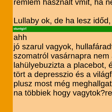
remlem használt vmit, ha n
Lullaby ok, de ha lesz időd, í
stuntgirl
ahh
jó szarul vagyok, hullafárad
szomatról vasárnapra nem a
lahülyebuzizta a placebot,
tört a depresszio és a világ
plusz most még meghallgatta
na többiek hogy vagytok?r