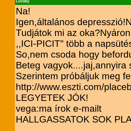
Lullaby
Na!
Igen,általános depresszió!
Tudjátok mi az oka?Nyáron
,,ICI-PICIT" több a napsüt
So,nem csoda hogy befordu
Beteg vagyok....jaj,annyira 
Szerintem próbáljuk meg f
http://www.eszti.com/placeb
LEGYETEK JÓK!
vega:ma írok e-mailt
HALLGASSATOK SOK PLACE