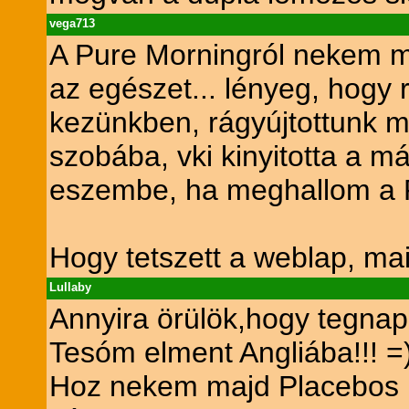
vega713
A Pure Morningról nekem mi
az egészet... lényeg, hogy 
kezünkben, rágyújtottunk m
szobába, vki kinyitotta a má
eszembe, ha meghallom a P
Hogy tetszett a weblap, ma
Lullaby
Annyira örülök,hogy tegnap
Tesóm elment Angliába!!! =
Hoz nekem majd Placebos DV