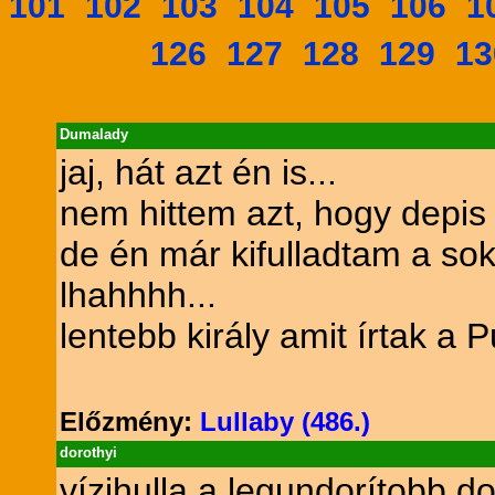
101
102
103
104
105
106
1
126
127
128
129
13
Dumalady
jaj, hát azt én is...
nem hittem azt, hogy depis 
de én már kifulladtam a sok 
lhahhhh...
lentebb király amit írtak a 
Előzmény:
Lullaby (486.)
dorothyi
vízihulla a legundorítobb d