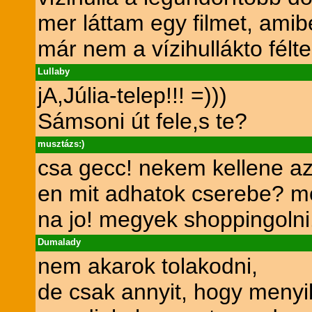
mer láttam egy filmet, amib
már nem a vízihullákto félte
Lullaby
jA,Júlia-telep!!! =)))
Sámsoni út fele,s te?
musztázs:)
csa gecc! nekem kellene az
en mit adhatok cserebe? mon
na jo! megyek shoppingolni.
Dumalady
nem akarok tolakodni,
de csak annyit, hogy meny