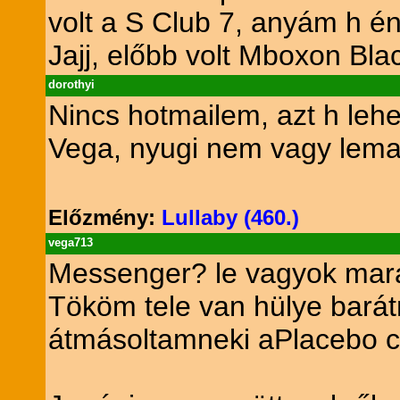
volt a S Club 7, anyám h én
Jajj, előbb volt Mboxon Bla
dorothyi
Nincs hotmailem, azt h lehe
Vega, nyugi nem vagy lemar
Előzmény:
Lullaby (460.)
vega713
Messenger? le vagyok mar
Tököm tele van hülye bará
átmásoltamneki aPlacebo cd