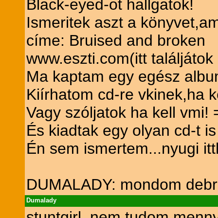
Black-eyed-ot hallgatok!
Ismeritek aszt a könyvet,ami
címe: Bruised and broken
www.eszti.com(itt találjáto
Ma kaptam egy egész album
Kiírhatom cd-re vkinek,ha ke
Vagy szóljatok ha kell vmi! 
És kiadtak egy olyan cd-t i
Én sem ismertem...nyugi it
DUMALADY: mondom debre
Dumalady
stuntgirl, nem tudom mennyi