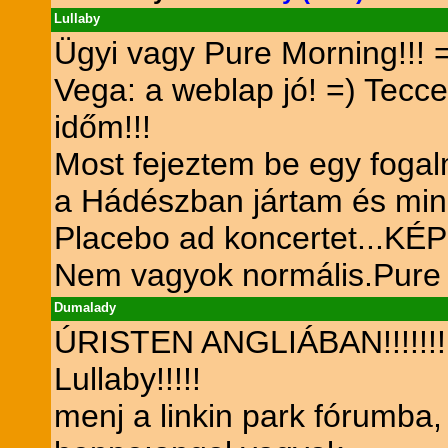
Lullaby
Ügyi vagy Pure Morning!!! 
Vega: a weblap jó! =) Tecce
időm!!!
Most fejeztem be egy fogal
a Hádészban jártam és minál
Placebo ad koncertet...KÉ
Nem vagyok normális.Pure e
Dumalady
ÚRISTEN ANGLIÁBAN!!!!!!!!
Lullaby!!!!!
menj a linkin park fórumba