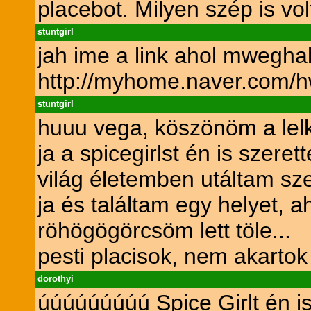
placebot. Milyen szép is vo
stuntgirl
jah ime a link ahol mwegha
http://myhome.naver.com/
stuntgirl
huuu vega, köszönöm a lelk
ja a spicegirlst én is szer
világ életemben utáltam sze
ja és találtam egy helyet, 
röhögögörcsöm lett töle...
pesti placisok, nem akartok
dorothyi
úúúúúúúúú Spice Girlt én i