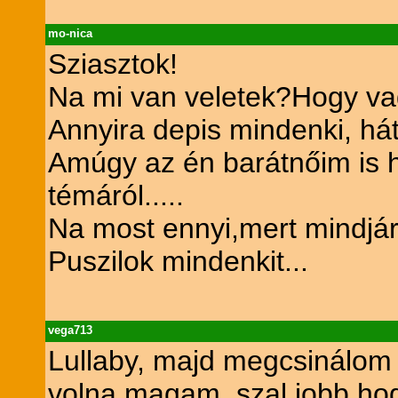
mo-nica
Sziasztok!
Na mi van veletek?Hogy va
Annyira depis mindenki, hát 
Amúgy az én barátnőim is 
témáról.....
Na most ennyi,mert mindjárt
Puszilok mindenkit...
vega713
Lullaby, majd megcsinálom 
volna magam, szal jobb hog