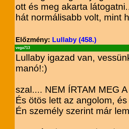
ott és meg akarta látogatni.
hát normálisabb volt, mint 
Előzmény:
Lullaby (458.)
vega713
Lullaby igazad van, vessün
manó!:)
szal.... NEM ÍRTAM MEG A 
És ötös lett az angolom, és
Én személy szerint már le