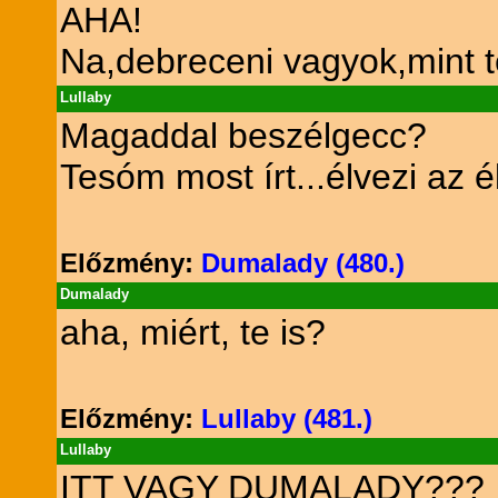
AHA!
Na,debreceni vagyok,mint te
Lullaby
Magaddal beszélgecc?
Tesóm most írt...élvezi az él
Előzmény:
Dumalady (480.)
Dumalady
aha, miért, te is?
Előzmény:
Lullaby (481.)
Lullaby
ITT VAGY DUMALADY???