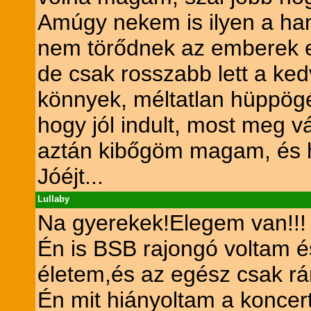
Amúgy nekem is ilyen a ha
nem törődnek az emberek e
de csak rosszabb lett a ke
könnyek, méltatlan hüppögé
hogy jól indult, most meg 
aztán kibőgöm magam, és hol
Jóéjt...
Lullaby
Na gyerekek!Elegem van!!!
Én is BSB rajongó voltam 
életem,és az egész csak rá
Én mit hiányoltam a koncert