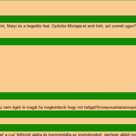
, Matyi és a hegedűs feat. Győzike Mixtape-et amit kért, azt szereti ugye?
i az nem égeti le magát ha megkérdezik hogy mit hallgat!!knowyouwhatiamsayin
mer' a cuz' felhívott alatta és kommentálta az eseményeket, úgyhogy abból