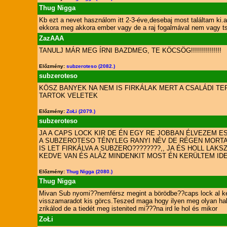
Thug Nigga
Kb ezt a nevet használom itt 2-3-éve,desebaj most találtam ki
ekkora meg akkora ember vagy de a raj fogalmával nem vagy ts
ZazAAA
TANULJ MÁR MEG ÍRNI BAZDMEG, TE KÖCSÖG!!!!!!!!!!!!!!!
Előzmény:
subzeroteso (2082.)
subzeroteso
KÖSZ BANYEK NA NEM IS FIRKÁLAK MERT A CSALÁDI 
TARTOK VELETEK
Előzmény:
ZoŁi (2079.)
subzeroteso
JA A CAPS LOCK KIR DE ÉN EGY RE JOBBAN ÉLVEZEM E
A SUBZEROTESO TÉNYLEG RANYI NÉV DE RÉGEN MORTAL 
IS LET FIRKÁLVA A SUBZERO????????,, JA ÉS HOLL L
KEDVE VAN ÉS ALÁZ MINDENKIT MOST ÉN KERÜLTEM IDE 
Előzmény:
Thug Nigga (2080.)
Thug Nigga
Mivan Sub nyomi??nemférsz megint a börödbe??caps lock al ke
visszamaradot kis görcs.Teszed maga hogy ilyen meg olyan ha
zrikálod de a tiedét meg istenited mi???na ird le hol és mikor
ZoŁi