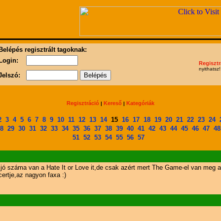
Belépés regisztrált tagoknak:
Login:
Regisztr
nyithatsz!
Jelszó:
Regisztráció
Kereső
Kategóriák
|
|
2
3
4
5
6
7
8
9
10
11
12
13
14
15
16
17
18
19
20
21
22
23
24
8
29
30
31
32
33
34
35
36
37
38
39
40
41
42
43
44
45
46
47
48
51
52
53
54
55
56
57
jó száma van a Hate It or Love it,de csak azért mert The Game-el van meg 
ertje,az nagyon faxa :)