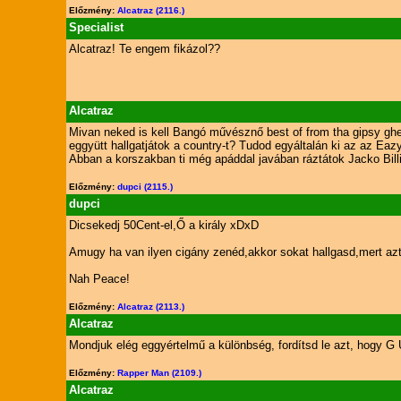
Előzmény:
Alcatraz (2116.)
Specialist
Alcatraz! Te engem fikázol??
Alcatraz
Mivan neked is kell Bangó művésznő best of from tha gipsy ghe
eggyütt hallgatjátok a country-t? Tudod egyáltalán ki az az E
Abban a korszakban ti még apáddal javában ráztátok Jacko Billi
Előzmény:
dupci (2115.)
dupci
Dicsekedj 50Cent-el,Ő a király xDxD
Amugy ha van ilyen cigány zenéd,akkor sokat hallgasd,mert azt 
Nah Peace!
Előzmény:
Alcatraz (2113.)
Alcatraz
Mondjuk elég eggyértelmű a különbség, fordítsd le azt, hogy 
Előzmény:
Rapper Man (2109.)
Alcatraz