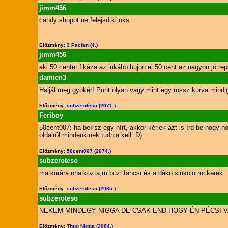
jimm456
candy shopot ne felejsd ki oks
Előzmény:
2 Pacfan (4.)
jimm456
aki 50 centet fikáza az inkább bujon el 50 cent az nagyon jó rep
damien3
Haljál meg gyökér! Pont olyan vagy mint egy rossz kurva mindig
Előzmény:
subzeroteso (2071.)
Feriboy
50cent007: ha beírsz egy hírt, akkor kérlek azt is írd be hogy
oldalról mindenkinek tudnia kell :D)
Előzmény:
50cent007 (2074.)
subzeroteso
ma kurára unatkozta,m buzi tancsi és a dáko slukolo rockerek
Előzmény:
subzeroteso (2085.)
subzeroteso
NEKEM MINDEGY NIGGA DE CSAK END HOGY ÉN PÉCSI 
Előzmény:
Thug Nigga (2084.)