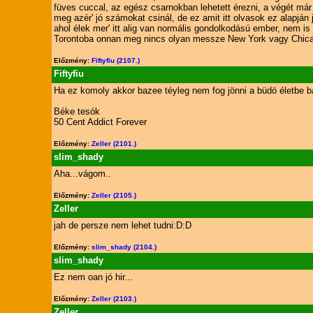
füves cuccal, az egész csarnokban lehetett érezni, a végét már
meg azér' jó számokat csinál, de ez amit itt olvasok ez alapján
ahol élek mer' itt alig van normális gondolkodású ember, nem 
Torontoba onnan meg nincs olyan messze New York vagy Chicago
Előzmény:
Fiftyfiu (2107.)
Fiftyfiu
Ha ez komoly akkor bazee téyleg nem fog jönni a büdö életbe ba
Béke tesók
50 Cent Addict Forever
Előzmény:
Zeller (2101.)
slim_shady
Aha...vágom..
Előzmény:
Zeller (2105.)
Zeller
jah de persze nem lehet tudni:D:D
Előzmény:
slim_shady (2104.)
slim_shady
Ez nem oan jó hir...
Előzmény:
Zeller (2103.)
Zeller