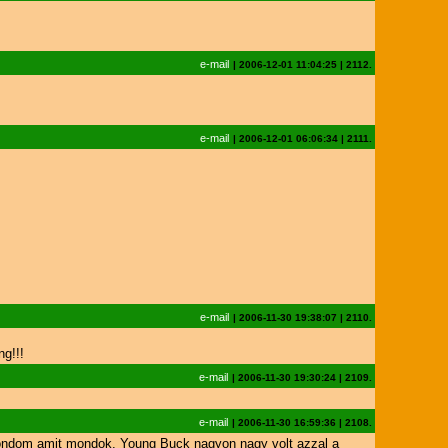
e-mail
|
2006-12-01 11:04:25
|
2112.
e-mail
|
2006-12-01 06:06:34
|
2111.
e-mail
|
2006-11-30 19:38:07
|
2110.
g!!!
e-mail
|
2006-11-30 19:30:24
|
2109.
e-mail
|
2006-11-30 16:59:36
|
2108.
 mondom amit mondok. Young Buck nagyon nagy volt azzal a