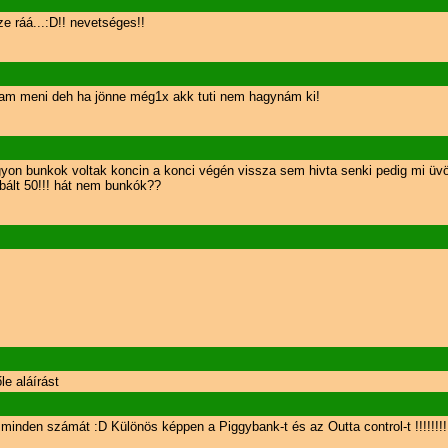
 ráá...:D!! nevetséges!!
am meni deh ha jönne még1x akk tuti nem hagynám ki!
agyon bunkok voltak koncin a konci végén vissza sem hivta senki pedig mi ü
bált 50!!! hát nem bunkók??
e aláírást
inden számát :D Különös képpen a Piggybank-t és az Outta control-t !!!!!!!!