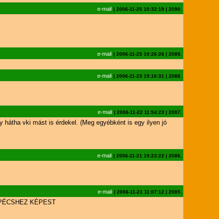
e-mail
|
2006-11-25 10:32:19
|
2090.
e-mail
|
2006-11-25 10:26:26
|
2089.
e-mail
|
2006-11-23 19:16:31
|
2088.
e-mail
|
2006-11-22 11:54:23
|
2087.
 hátha vki mást is érdekel. (Meg egyébként is egy ilyen jó
e-mail
|
2006-11-21 19:23:22
|
2086.
e-mail
|
2006-11-21 11:07:12
|
2085.
 PÉCSHEZ KÉPEST