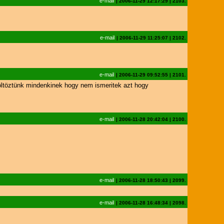
e-mail
|
2006-11-29 12:17:29
|
2103.
e-mail
|
2006-11-29 11:25:07
|
2102.
e-mail
|
2006-11-29 09:52:55
|
2101.
völtöztünk mindenkinek hogy nem ismeritek azt hogy
e-mail
|
2006-11-28 20:42:04
|
2100.
e-mail
|
2006-11-28 18:50:43
|
2099.
e-mail
|
2006-11-28 16:48:34
|
2098.