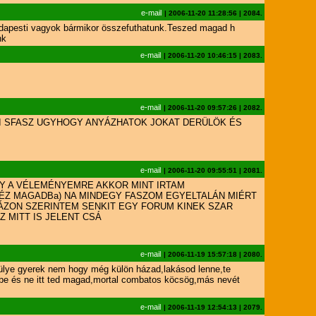
e-mail
|
2006-11-20 11:28:56
|
2084.
Budapesti vagyok bármikor összefuthatunk.Teszed magad h
nk
e-mail
|
2006-11-20 10:46:15
|
2083.
e-mail
|
2006-11-20 09:57:26
|
2082.
KI SFASZ UGYHOGY ANYÁZHATOK JOKAT DERÜLÖK ÉS
e-mail
|
2006-11-20 09:55:51
|
2081.
AGY A VÉLEMÉNYEMRE AKKOR MINT IRTAM
(NÉZ MAGADBa) NA MINDEGY FASZOM EGYELTALÁN MIÉRT
MÁZON SZERINTEM SENKIT EGY FORUM KINEK SZAR
Z MITT IS JELENT CSÁ
e-mail
|
2006-11-19 15:57:18
|
2080.
ülye gyerek nem hogy még külön házad,lakásod lenne,te
be és ne itt ted magad,mortal combatos köcsög,más nevét
e-mail
|
2006-11-19 12:54:13
|
2079.