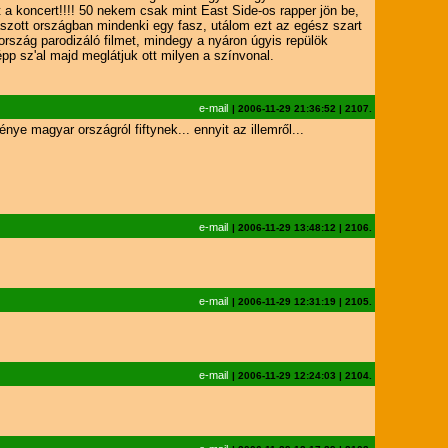
 a koncert!!!! 50 nekem csak mint East Side-os rapper jön be,
baszott országban mindenki egy fasz, utálom ezt az egész szart
rszág parodizáló filmet, mindegy a nyáron úgyis repülök
 sz'al majd meglátjuk ott milyen a színvonal.
e-mail
|
2006-11-29 21:36:52
|
2107.
e magyar országról fiftynek... ennyit az illemről...
e-mail
|
2006-11-29 13:48:12
|
2106.
e-mail
|
2006-11-29 12:31:19
|
2105.
e-mail
|
2006-11-29 12:24:03
|
2104.