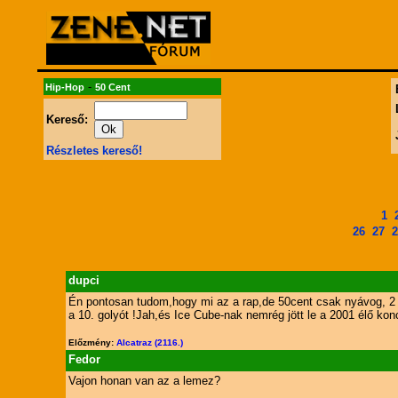
-
Hip-Hop
50 Cent
Kereső:
Részletes kereső!
1
26
27
2
dupci
Én pontosan tudom,hogy mi az a rap,de 50cent csak nyávog, 2 
a 10. golyót !Jah,és Ice Cube-nak nemrég jött le a 2001 élő konc
Előzmény:
Alcatraz (2116.)
Fedor
Vajon honan van az a lemez?