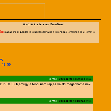
Üdvözlünk a Zene.net fórumában!
áld
magad most! Ezáltal Te is hozzászólhatsz a különböző témákhoz és új témát is
25
49
50
e-mail
|
2006-12-01 18:30:18
|
2119.
az In Da Club,amugy a többi nem rap,és valaki megadhatná neki
e-mail
|
2006-12-01 16:46:24
|
2118.