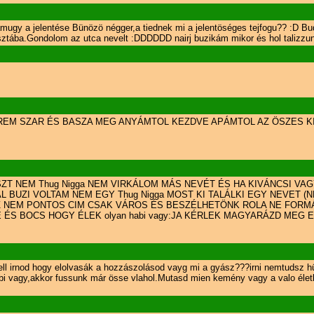
.amugy a jelentése Bünözö négger,a tiednek mi a jelentöséges tejfogu?? :D 
ztába.Gondolom az utca nevelt :DDDDDD nairj buzikám mikor és hol talizzu
TEREM SZAR ÉS BASZA MEG ANYÁMTOL KEZDVE APÁMTOL AZ ÖSZES 
SZT NEM Thug Nigga NEM VIRKÁLOM MÁS NEVÉT ÉS HA KIVÁNCSI V
BUZI VOLTAM NEM EGY Thug Nigga MOST KI TALÁLKI EGY NEVET 
AKSZ NEM PONTOS CIM CSAK VÁROS ÉS BESZÉLHETÖNK ROLA NE FOR
ÉS BOCS HOGY ÉLEK olyan habi vagy:JA KÉRLEK MAGYARÁZD MEG E
ll irnod hogy elolvasák a hozzászolásod vayg mi a gyász???irni nemtudsz h
bi vagy,akkor fussunk már össe vlahol.Mutasd mien kemény vagy a valo élet