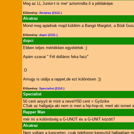
Meg az LL Junior-t is mer' aztomndta ő a példaképe.
Előzmény:
Alcatraz (2112.)
Alcatraz
Mond meg apádnak majd küldöm a Bangó Margitot, a Bódi Gusztit
Előzmény:
dupci (2111.)
dupci
Ebben teljes mértékben egyetértek ;)
Apám szavai " Fél dolláros feka fasz"
:D
Amugy is utálja a rappet,de ezt különösen :))
Előzmény:
Specialist (2110.)
Specialist
50 cent anyyit ér mint a neve!!!50 cent = Győzike
CSak az hallgatja aki nem is meri a hip-hop-ot, mert aki ismer
Rapper Man
mér mi a külömbség a G-UNOT és a G-UNIT között?
Alcatraz
Nem voltam a koncerten, csak telefonon keresztül hallgattam 