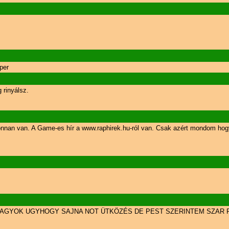
per
 rinyálsz.
 honnan van. A Game-es hír a www.raphirek.hu-ról van. Csak azért mondom hogy
VAGYOK UGYHOGY SAJNA NOT ÜTKÖZÉS DE PEST SZERINTEM SZAR