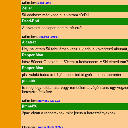
Előzmény:
Best (19.)
Zeller
50 odabasz még koncin is vottam :D:D!!
Dead-End
A hivatalos honlapon semmi hír erről.
Előzmény:
Alcatraz (2095.)
Alcatraz
Úgy hallottam 50 februárban készül kiadni a következő albumát,
Rapper Man
kösz 50cent G nekem is 50cent a kedvencem MSN cimed van?
Rapper Man
pls. valaki tudna irni 1 jó rapper boltot győr moson sopronba
pistabá
te meghegy idióta fasz vagy remeélem a végén te is úgy végze
keresztre feszítve
Előzmény:
jimm456 (2091.)
jimm456
2pac olyan a reppereknek mint jézus a keresztényeknek
Előzmény:
Young Buck (125.)