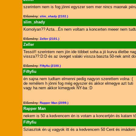
szerintem nem is fog jönni egyszer sem mer nincs maonak pénze
Előzmény:
slim_shady (2102.)
slim_shady
Komolyan?? Azta...Én nem voltam a koncerten meeer nem tudt
Előzmény:
Zeller (2101.)
Zeller
Tessó!! szerintem nem jön ide többet soha a jó kurva életbe n
vissza??:D:D és az üveget valaki vissza baszta 50-nek amit do
Előzmény:
Fiftyfiu (2100.)
Fiftyfiu
én sajna nem tudtam elmenni pedig nagyon szerettem volna :(
de remélem h jönni fog még egyszer és akkor elmegye azt tuti
vagy ha nem akkor kimegyek NY-ba :D
Előzmény:
Rapper Man (2099.)
Rapper Man
nekem is 50 a kedvencem én is votam a koncertjén és katam től
Fiftyfiu
Sziasztok én uj vagyok itt és a kedvencem 50 Cent és imádom m