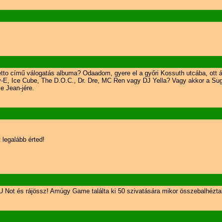
tto című válogatás albuma? Odaadom, gyere el a győri Kossuth utcába, ott á
azy-E, Ice Cube, The D.O.C., Dr. Dre, MC Ren vagy DJ Yella? Vagy akkor a Su
e Jean-jére.
legalább érted!
G U Not és rájössz! Amúgy Game találta ki 50 szivatására mikor összebalhéz