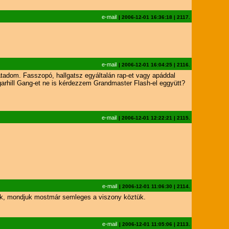
e-mail
|
2006-12-01 16:36:18
|
2117.
e-mail
|
2006-12-01 16:04:25
|
2116.
tadom. Fasszopó, hallgatsz egyáltalán rap-et vagy apáddal
garhill Gang-et ne is kérdezzem Grandmaster Flash-el eggyütt?
e-mail
|
2006-12-01 12:22:21
|
2115.
e-mail
|
2006-12-01 11:06:30
|
2114.
tak, mondjuk mostmár semleges a viszony köztük.
e-mail
|
2006-12-01 11:05:06
|
2113.