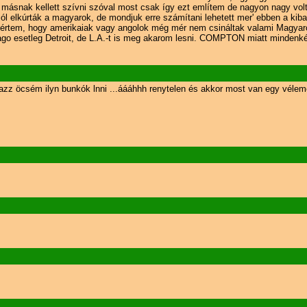
 másnak kellett szívni szóval most csak így ezt említem de nagyon nagy volt
 jól elkúrták a magyarok, de mondjuk erre számítani lehetett mer' ebben a ki
is értem, hogy amerikaiak vagy angolok még mér nem csináltak valami Magyaro
 esetleg Detroit, de L.A.-t is meg akarom lesni. COMPTON miatt mindenképp
zz öcsém ilyn bunkók lnni ...áááhhh renytelen és akkor most van egy vélemény