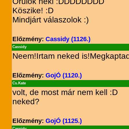
Örülök neki :DDDDDDDD
Köszike! :D
Mindjárt válaszolok :)
Előzmény:
Cassidy (1126.)
Cassidy
Neem!Irtam neked is!Megkaptad
Előzmény:
GojÓ (1120.)
Cs.Kate
volt, de most már nem kell :D
neked?
Előzmény:
GojÓ (1125.)
Cassidy