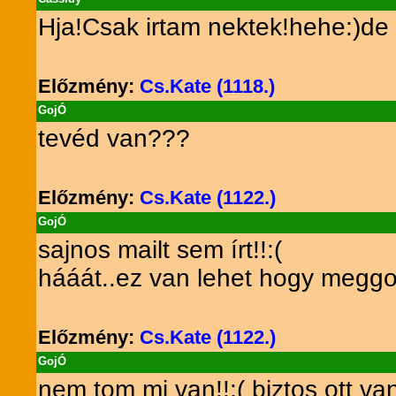
Hja!Csak irtam nektek!hehe:)de i
Előzmény:
Cs.Kate (1118.)
GojÓ
tevéd van???
Előzmény:
Cs.Kate (1122.)
GojÓ
sajnos mailt sem írt!!:(
hááát..ez van lehet hogy meggo
Előzmény:
Cs.Kate (1122.)
GojÓ
nem tom mi van!!:( biztos ott va