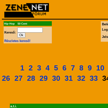
-
Hip-Hop
50 Cent
Belé
Log
Kereső:
Jel
Részletes kereső!
1
2
3
4
5
6
7
8
9
10
26
27
28
29
30
31
32
33
a.t.i.