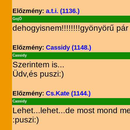
Előzmény:
a.t.i. (1136.)
GojÓ
dehogyisnem!!!!!!!!gyönyörű pár l
Előzmény:
Cassidy (1148.)
Cassidy
Szerintem is...
Üdv,és puszi:)
Előzmény:
Cs.Kate (1144.)
Cassidy
Lehet...lehet...de most mond m
:puszi:)