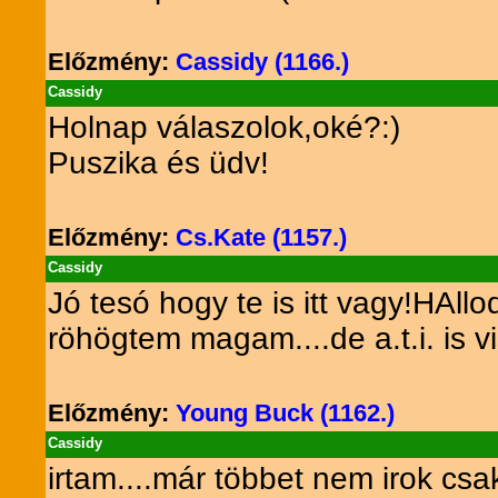
Előzmény:
Cassidy (1166.)
Cassidy
Holnap válaszolok,oké?:)
Puszika és üdv!
Előzmény:
Cs.Kate (1157.)
Cassidy
Jó tesó hogy te is itt vagy!HAll
röhögtem magam....de a.t.i. is 
Előzmény:
Young Buck (1162.)
Cassidy
irtam....már többet nem irok csa