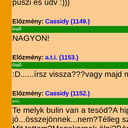
puszi és üdv :)))
Előzmény:
Cassidy (1149.)
GojÓ
NAGYON!
Előzmény:
a.t.i. (1153.)
GojÓ
:D......írsz vissza???vagy maj
Előzmény:
Cassidy (1152.)
a.t.i.
Te melyk bulin van a tesód?A h
jó...összejönnek...nem?Télleg