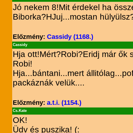
Jó nekem 8!Mit érdekel ha öss
Biborka?HJuj...mostan hülyülsz
Előzmény:
Cassidy (1168.)
Cassidy
Hja ott!Mért?Robi?Eridj már ők
Robi!
Hja...bántani...mert állitólag...p
packáznák velük....
Előzmény:
a.t.i. (1154.)
Cs.Kate
OK!
Üdv és puszika! (: