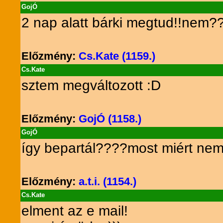
GojÓ
2 nap alatt bárki megtud!!
Előzmény:
Cs.Kate (1159.)
Cs.Kate
sztem megváltozott :D
Előzmény:
GojÓ (1158.)
GojÓ
így bepartál????most miért n
Előzmény:
a.t.i. (1154.)
Cs.Kate
elment az e mail!