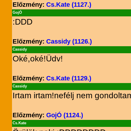
Előzmény:
Cs.Kate (1127.)
GojÓ
:DDD
Előzmény:
Cassidy (1126.)
Cassidy
Oké,oké!Üdv!
Előzmény:
Cs.Kate (1129.)
Cassidy
Irtam irtam!nefélj nem gondolt
Előzmény:
GojÓ (1124.)
Cs.Kate