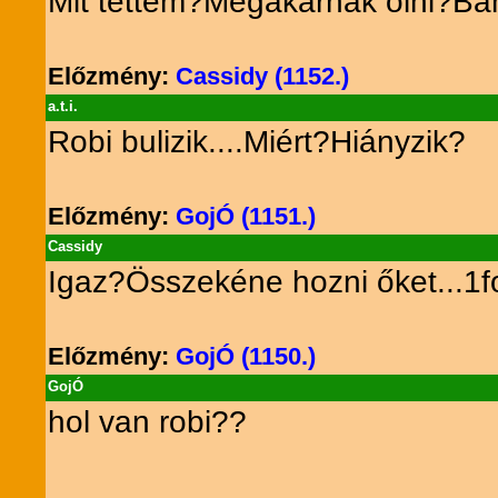
Mit tettem?Megakarnak ölni?Bá
Előzmény:
Cassidy (1152.)
a.t.i.
Robi bulizik....Miért?Hiányzik?
Előzmény:
GojÓ (1151.)
Cassidy
Igaz?Összekéne hozni őket...1fo
Előzmény:
GojÓ (1150.)
GojÓ
hol van robi??