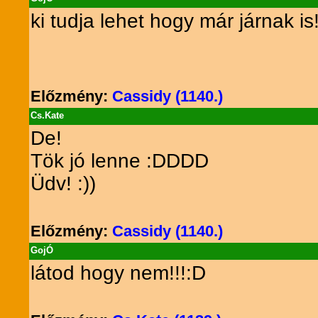
ki tudja lehet hogy már járnak i
Előzmény:
Cassidy (1140.)
Cs.Kate
De!
Tök jó lenne :DDDD
Üdv! :))
Előzmény:
Cassidy (1140.)
GojÓ
látod hogy nem!!!:D