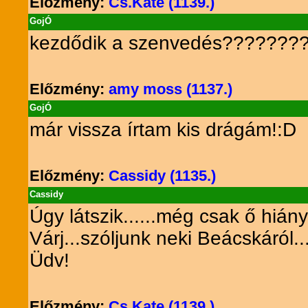
Előzmény:
Cs.Kate (1139.)
GojÓ
kezdődik a szenvedés???????
Előzmény:
amy moss (1137.)
GojÓ
már vissza írtam kis drágám!:D
Előzmény:
Cassidy (1135.)
Cassidy
Úgy látszik......még csak ő hiányzo
Várj...szóljunk neki Beácskáról
Üdv!
Előzmény:
Cs.Kate (1139.)