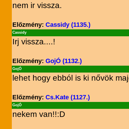
nem ir vissza.
Előzmény:
Cassidy (1135.)
Cassidy
Irj vissza....!
Előzmény:
GojÓ (1132.)
GojÓ
lehet hogy ebból is ki nővök 
Előzmény:
Cs.Kate (1127.)
GojÓ
nekem van!!:D