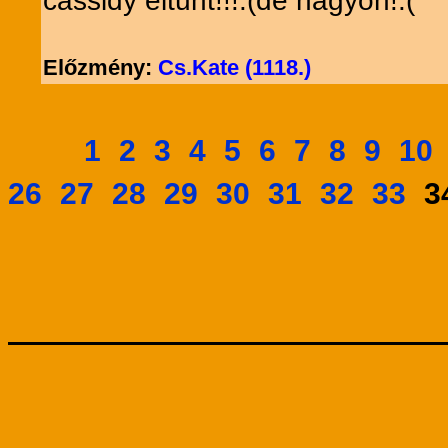
cassidy eltünt!!!:(de nagyon!:(
Előzmény:
Cs.Kate (1118.)
1
2
3
4
5
6
7
8
9
10
26
27
28
29
30
31
32
33