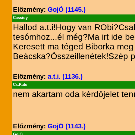
Előzmény:
GojÓ (1145.)
Cassidy
Hallod a.t.i!Hogy van RObi?Csak
tesómhoz...él még?Ma irt ide b
Keresett ma téged Biborka meg 
Beácska?Összeillenétek!Szép p
Előzmény:
a.t.i. (1136.)
Cs.Kate
nem akartam oda kérdőjelet tenn
Előzmény:
GojÓ (1143.)
GojÓ