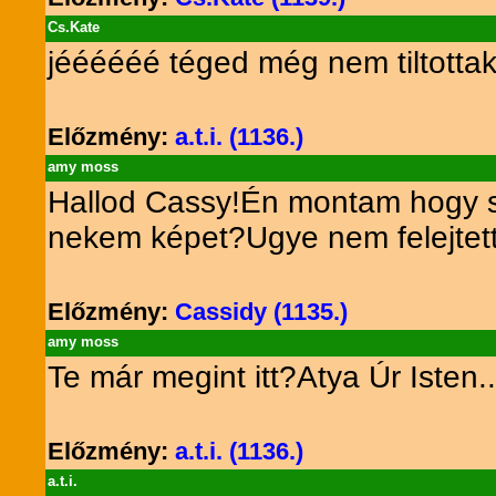
Cs.Kate
jéééééé téged még nem tiltottak
Előzmény:
a.t.i. (1136.)
amy moss
Hallod Cassy!Én montam hogy szu
nekem képet?Ugye nem felejtette
Előzmény:
Cassidy (1135.)
amy moss
Te már megint itt?Atya Úr Isten...
Előzmény:
a.t.i. (1136.)
a.t.i.