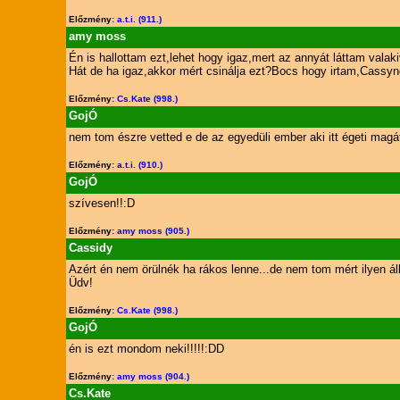
Előzmény:
a.t.i. (911.)
amy moss
Én is hallottam ezt,lehet hogy igaz,mert az annyát láttam valaki
Hát de ha igaz,akkor mért csinálja ezt?Bocs hogy irtam,Cassyne
Előzmény:
Cs.Kate (998.)
GojÓ
nem tom észre vetted e de az egyedüli ember aki itt égeti magá
Előzmény:
a.t.i. (910.)
GojÓ
szívesen!!:D
Előzmény:
amy moss (905.)
Cassidy
Azért én nem örülnék ha rákos lenne...de nem tom mért ilyen ál
Üdv!
Előzmény:
Cs.Kate (998.)
GojÓ
én is ezt mondom neki!!!!!:DD
Előzmény:
amy moss (904.)
Cs.Kate