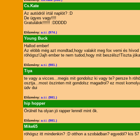
Cs.Kate
Az autódról írtál naplót? :D
De ügyes vagy!!!!
Gratulálok!!!!!! :DDDDD
Előzmény:
a.t.i. (974.)
Young Buck
Hallod ember!
Az elöbb még azt mondtad,hogy valakit meg fox verni és hívod
röhögsz!Jajh ember te nem tudod,hogy mit beszélsz!Tiszta jókat
Előzmény:
a.t.i. (981.)
Tiya
te vagy a vicces...megis mit gondolsz ki vagy te? persze h röh
osztja...most öszinten mit gondolsz magadrol? ez most komoly
üdv dui
Előzmény:
a.t.i. (981.)
hip hopper
Örülnél ha olyan jó rapper lennél mint ők.
Előzmény:
a.t.i. (981.)
Mike65
röhögsz itt mindenkin? :D otthon a szobádban? egyedöl? kis 57 