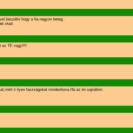
vel beszélni hogy a fia nagyon beteg..
k irtad.
t az TE vagy!!!!
lat,mért ir ilyen faszságokat mindenhova.Ha az én sajnálom.