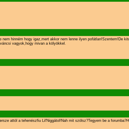
,de nem hinném hogy igaz,mert akkor nem lenne ilyen pofátlan!Szentem!De kit
iváncsi vagyok,hogy mivan a kölyökkel.
sze attól a tehenészfiu Lil'Niggátol!Nah mit szólsz?Tegyem be a forumba?