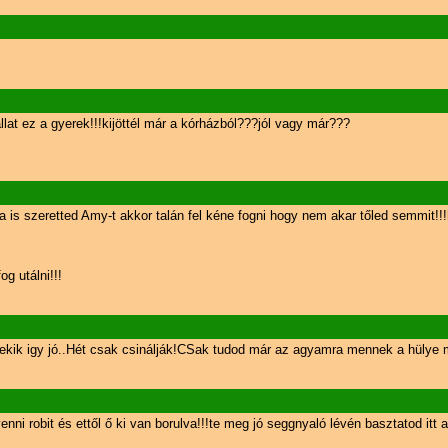
állat ez a gyerek!!!kijöttél már a kórházból???jól vagy már???
ha is szeretted Amy-t akkor talán fel kéne fogni hogy nem akar tőled semmit!!
g utálni!!!
kik igy jó..Hét csak csinálják!CSak tudod már az agyamra mennek a hülye 
 venni robit és ettől ő ki van borulva!!!te meg jó seggnyaló lévén basztatod i