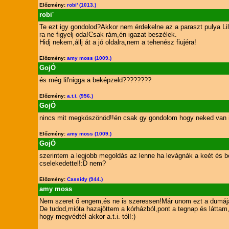
Előzmény:
robi' (1013.)
robi'
Te ezt igy gondolod?Akkor nem érdekelne az a paraszt pulya Li
ra ne figyelj oda!Csak rám,én igazat beszélek.
Hidj nekem,állj át a jó oldalra,nem a tehenész fiujéra!
Előzmény:
amy moss (1009.)
GojÓ
és még lil'nigga a beképzeld????????
Előzmény:
a.t.i. (956.)
GojÓ
nincs mit megköszönöd!!én csak gy gondolom hogy neked van iga
Előzmény:
amy moss (1009.)
GojÓ
szerintem a legjobb megoldás az lenne ha levágnák a keét és
cselekedettel!:D nem?
Előzmény:
Cassidy (944.)
amy moss
Nem szeret ő engem,és ne is szeressen!Már unom ezt a dumáját!
De tudod,mióta hazajöttem a kórházból,pont a tegnap és látt
hogy megvédtél akkor a.t.i.-tól!:)