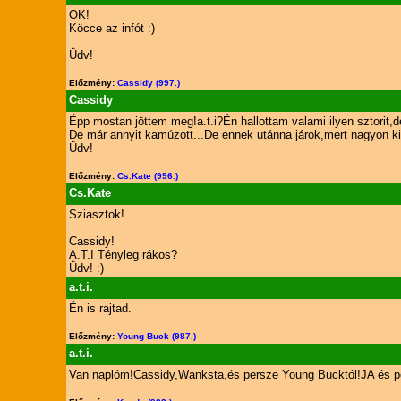
OK!
Köcce az infót :)
Üdv!
Előzmény:
Cassidy (997.)
Cassidy
Épp mostan jöttem meg!a.t.i?Én hallottam valami ilyen sztorit
De már annyit kamúzott...De ennek utánna járok,mert nagyon k
Üdv!
Előzmény:
Cs.Kate (996.)
Cs.Kate
Sziasztok!
Cassidy!
A.T.I Tényleg rákos?
Üdv! :)
a.t.i.
Én is rajtad.
Előzmény:
Young Buck (987.)
a.t.i.
Van naplóm!Cassidy,Wanksta,és persze Young Bucktól!JA és per