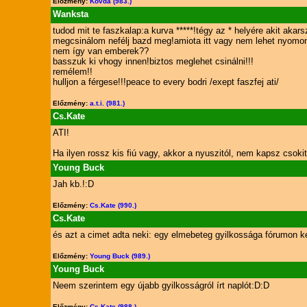
Előzmény:
Kovda (983.)
Wanksta
tudod mit te faszkalap:a kurva *****!tégy az * helyére akit akars
megcsinálom nefélj bazd meg!amiota itt vagy nem lehet nyomon 
nem így van emberek??
basszuk ki vhogy innen!biztos meglehet csinálni!!!
remélem!!
hulljon a férgese!!!peace to every bodri /exept faszfej ati/
Előzmény:
a.t.i. (981.)
Cs.Kate
ATI!
Ha ilyen rossz kis fiú vagy, akkor a nyuszitól, nem kapsz csokit
Young Buck
Jah kb.!:D
Előzmény:
Cs.Kate (990.)
Cs.Kate
és azt a cimet adta neki: egy elmebeteg gyilkossága fórumon k
Előzmény:
Young Buck (989.)
Young Buck
Neem szerintem egy újabb gyilkosságról írt naplót:D:D
Előzmény:
Cs.Kate (988.)