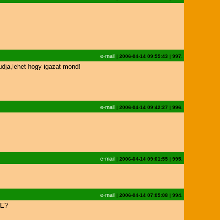
e-mail
|
2006-04-14 09:55:43
|
997.
udja,lehet hogy igazat mond!
e-mail
|
2006-04-14 09:42:27
|
996.
e-mail
|
2006-04-14 09:01:55
|
995.
e-mail
|
2006-04-14 07:05:08
|
994.
HE?