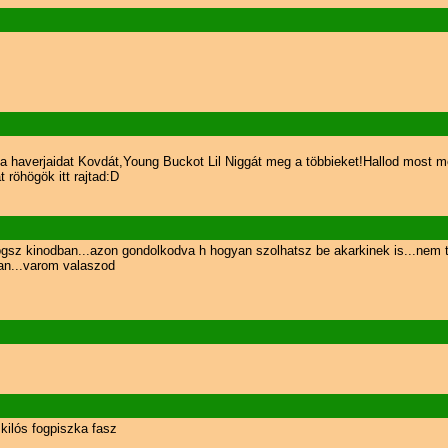
 a haverjaidat Kovdát,Young Buckot Lil Niggát meg a többieket!Hallod most
 röhögök itt rajtad:D
ögsz kinodban...azon gondolkodva h hogyan szolhatsz be akarkinek is...nem tu
an...varom valaszod
kilós fogpiszka fasz