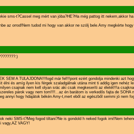
ekie sms-t?Cassel meg mért van jóba?HE?Ha még pattog itt nekem,akkor h
be az orrod!Nem tudod mi hogy van akkor ne szólj bele.Amy megkérte hogy
????????:)
NEK SEM A TULAJDONA!!!fogd már fel!!!pont ezért gondolja mindenki azt hog
t élni és amíg ilyen kis férgek szaladgálnak utána mint ti addig igen nehéz l
milyen csajnak nem kell olyan srác aki csak megkeseríti az életét!!!a csajk
zereles párok vagy nem tom!!!!...az én barátom is verkedős fajta de SOHA 
yeg annyi hogy hdajátok békén Amy-t,mert eből az egészből semmi jó nem fog ki
ok neki SMS-t?Meg fogod tiltani?Ne is gondold h neked fogok irni!Nem tehen
zi vagy,AZ VAGY!