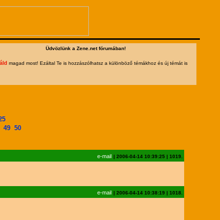
Üdvözlünk a Zene.net fórumában!
áld
magad most! Ezáltal Te is hozzászólhatsz a különböző témákhoz és új témát is
25
49
50
e-mail
|
2006-04-14 10:39:25
|
1019.
e-mail
|
2006-04-14 10:38:19
|
1018.