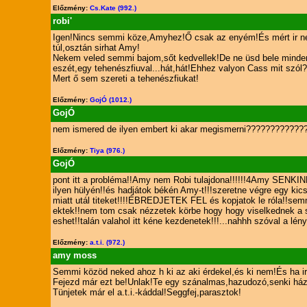
Előzmény:
Cs.Kate (992.)
robi'
Igen!Nincs semmi köze,Amyhez!Ő csak az enyém!És mért ir n
túl,osztán sirhat Amy!
Nekem veled semmi bajom,sőt kedvellek!De ne üsd bele minden
eszét,egy tehenészfiuval...hát,hát!Ehhez valyon Cass mit szól?
Mert ő sem szereti a tehenészfiukat!
Előzmény:
GojÓ (1012.)
GojÓ
nem ismered de ilyen embert ki akar megismerni????????????
Előzmény:
Tiya (976.)
GojÓ
pont itt a probléma!!Amy nem Robi tulajdona!!!!!!4Amy SENKI
ilyen hülyén!!és hadjátok békén Amy-t!!!szeretne végre egy kicsi
miatt utál titeket!!!!ÉBREDJETEK FEL és kopjatok le róla!!sem
ektek!!nem tom csak nézzetek körbe hogy hogy viselkednek a s
eshet!!talán valahol itt kéne kezdenetek!!!...nahhh szóval a lén
Előzmény:
a.t.i. (972.)
amy moss
Semmi közöd neked ahoz h ki az aki érdekel,és ki nem!És ha ir
Fejezd már ezt be!Unlak!Te egy szánalmas,hazudozó,senki há
Tünjetek már el a.t.i.-káddal!Seggfej,parasztok!