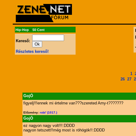
-
Hip-Hop
50 Cent
Kereső:
Részletes kereső!
1
26
27
2
GojÓ
figyelj!!!ennek mi értelme van???szereted Amy-t???????
Előzmény:
robi' (1017.)
GojÓ
ez nagyon nagy volt!!!:DDDD
nagyon tetszett!!még most is röhögök!!:DDDD