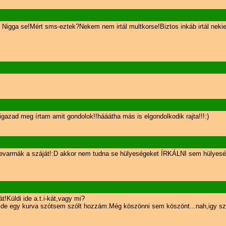
l Nigga se!Mért sms-eztek?Nekem nem irtál multkorse!Biztos inkáb irtál neki
zad meg írtam amit gondolok!!hááátha más is elgondolkodik rajta!!!:)
 bevarrnák a száját!:D akkor nem tudna se hülyeségeket ÍRKÁLNI sem hülyes
Küldi ide a.t.i-kát,vagy mi?
am,de egy kurva szótsem szólt hozzám.Még köszönni sem köszönt...nah,igy s