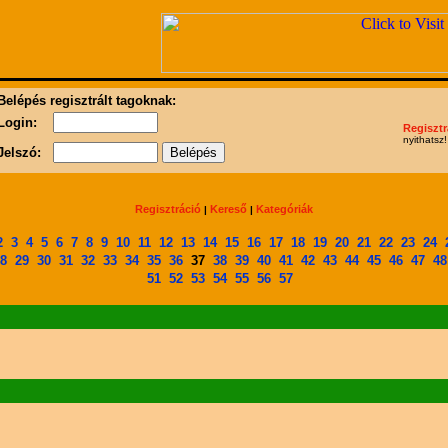
Belépés regisztrált tagoknak:
Login:
Regisztr
nyithatsz!
Jelszó:
Regisztráció
Kereső
Kategóriák
|
|
2
3
4
5
6
7
8
9
10
11
12
13
14
15
16
17
18
19
20
21
22
23
24
8
29
30
31
32
33
34
35
36
37
38
39
40
41
42
43
44
45
46
47
48
51
52
53
54
55
56
57