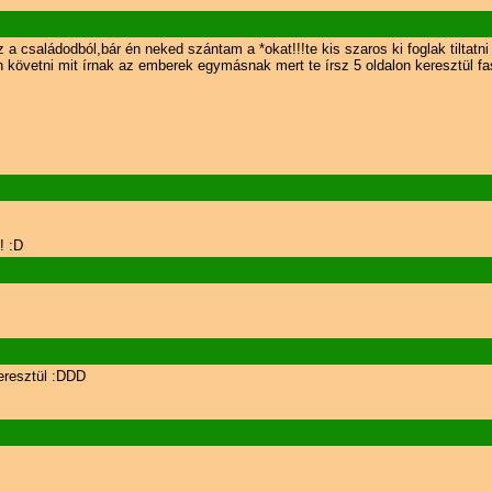
z a családodból,bár én neked szántam a *okat!!!te kis szaros ki foglak tiltatni 
követni mit írnak az emberek egymásnak mert te írsz 5 oldalon keresztül fa
! :D
eresztül :DDD