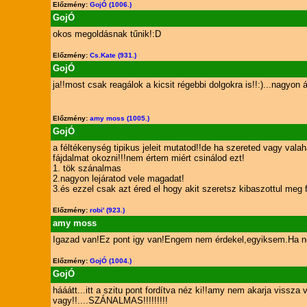
Előzmény:
GojÓ (1006.)
GojÓ
okos megoldásnak tűnik!:D
Előzmény:
Cs.Kate (931.)
GojÓ
ja!!most csak reagálok a kicsit régebbi dolgokra is!!:)...nagyon 
Előzmény:
amy moss (1005.)
GojÓ
a féltékenység tipikus jeleit mutatod!!de ha szereted vagy vala
fájdalmat okozni!!!nem értem miért csinálod ezt!
1. tök szánalmas
2.nagyon lejáratod vele magadat!
3.és ezzel csak azt éred el hogy akit szeretsz kibaszottul meg fo
Előzmény:
robi' (923.)
amy moss
Igazad van!Ez pont igy van!Engem nem érdekel,egyiksem.Ha ne
Előzmény:
GojÓ (1004.)
GojÓ
hááátt...itt a szitu pont fordítva néz ki!!amy nem akarja vissza
vagy!!....SZÁNALMAS!!!!!!!!!