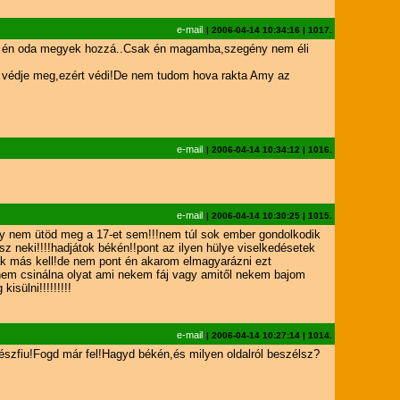
e-mail
|
2006-04-14 10:34:16
|
1017.
a én oda megyek hozzá..Csak én magamba,szegény nem éli
 védje meg,ezért védi!De nem tudom hova rakta Amy az
e-mail
|
2006-04-14 10:34:12
|
1016.
e-mail
|
2006-04-14 10:30:25
|
1015.
y nem ütöd meg a 17-et sem!!!nem túl sok ember gondolkodik
esz neki!!!!hadjátok békén!!pont az ilyen hülye viselkedésetek
nak más kell!de nem pont én akarom elmagyarázni ezt
nem csinálna olyat ami nekem fáj vagy amitől nekem bajom
sülni!!!!!!!!!
e-mail
|
2006-04-14 10:27:14
|
1014.
észfiu!Fogd már fel!Hagyd békén,és milyen oldalról beszélsz?