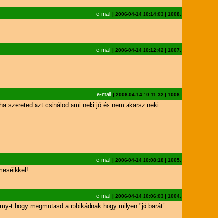
e-mail
|
2006-04-14 10:14:03
|
1008.
e-mail
|
2006-04-14 10:12:42
|
1007.
e-mail
|
2006-04-14 10:11:32
|
1006.
!ha szereted azt csinálod ami neki jó és nem akarsz neki
e-mail
|
2006-04-14 10:08:18
|
1005.
meséikkel!
e-mail
|
2006-04-14 10:06:03
|
1004.
tt amy-t hogy megmutasd a robikádnak hogy milyen "jó barát"