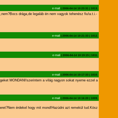
e-mail
|
2006-04-14 10:23:31
|
1013.
e,nem?Bocs drága,de legaláb én nem vagyok tehenész fiu!a.t.i.-
e-mail
|
2006-04-14 10:21:33
|
1012.
e-mail
|
2006-04-14 10:19:15
|
1011.
e-mail
|
2006-04-14 10:17:33
|
1010.
égeket MONDANI!szerintem a világ nagyon sokat nyerne ezzel a
e-mail
|
2006-04-14 10:16:20
|
1009.
zeret?Nem érdekel hogy mit mond!Hazúdni azt remekül tud.Kösz