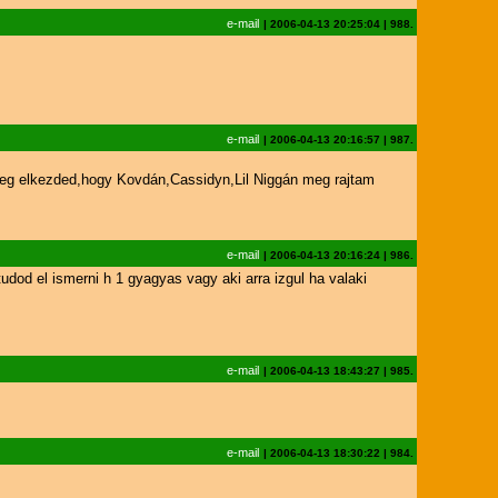
e-mail
|
2006-04-13 20:25:04
|
988.
e-mail
|
2006-04-13 20:16:57
|
987.
 meg elkezded,hogy Kovdán,Cassidyn,Lil Niggán meg rajtam
e-mail
|
2006-04-13 20:16:24
|
986.
dod el ismerni h 1 gyagyas vagy aki arra izgul ha valaki
e-mail
|
2006-04-13 18:43:27
|
985.
e-mail
|
2006-04-13 18:30:22
|
984.