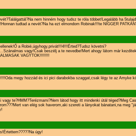
nevét?Találgattál?Na nem hinném hogy tudsz te róla többet!Legalább ha 5tula
is!Honnan tudtad a nevét?Na ha ezt elmondom Robinak!!!te NIGGER PATKÁNY
lenek!Ő a Robié,úgyhogy,privát!!!4!!!Érted?Tudsz követni?
..Szánalmas vagy!Csak beszélj a te nevedbe!Mert ahogy látom már kezditek vé
ZÁNALMASAK VAGYTOK!!!!!!!!
!!!!Oda megy hozzád és ici pici darabokba szaggat,csak légy te az Amyke k
 vagy te?HMM?Terézmami?Nem látod hogy itt mindenki útál téged?Meg Casst
om???Mert van elég sok haverom,aki szereti a lányokat bánatani,na meg "játsz
y!
s!Értettem?????Na úgy!