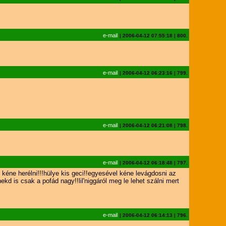
e-mail
|
2006-04-12 07:55:18
|
800.
e-mail
|
2006-04-12 06:23:16
|
799.
e-mail
|
2006-04-12 06:21:08
|
798.
e-mail
|
2006-04-12 06:18:48
|
797.
 kéne herélni!!!hülye kis geci!!egyesével kéne levágdosni az
d is csak a pofád nagy!!lil'niggáról meg le lehet szálni mert
e-mail
|
2006-04-12 06:14:13
|
796.