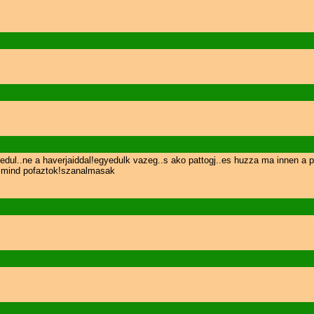
l..ne a haverjaiddal!egyedulk vazeg..s ako pattogj..es huzza ma innen a pi
n mind pofaztok!szanalmasak