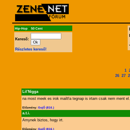
-
Hip-Hop
50 Cent
Kereső:
Részletes kereső!
1
26
27
2
Lil'Nigga
na most meek es irok mailt!a tegnap is irtam csak nem ment el.
Előzmény:
GojÓ (816.)
a.t.i.
Amynek biztos, hogy irt.
Előzmény:
GojÓ (816.)