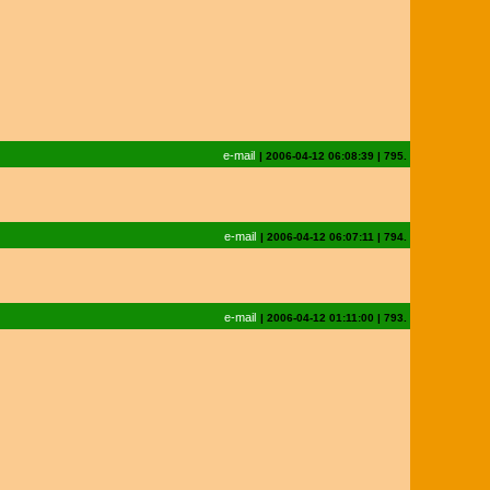
e-mail
|
2006-04-12 06:08:39
|
795.
e-mail
|
2006-04-12 06:07:11
|
794.
e-mail
|
2006-04-12 01:11:00
|
793.