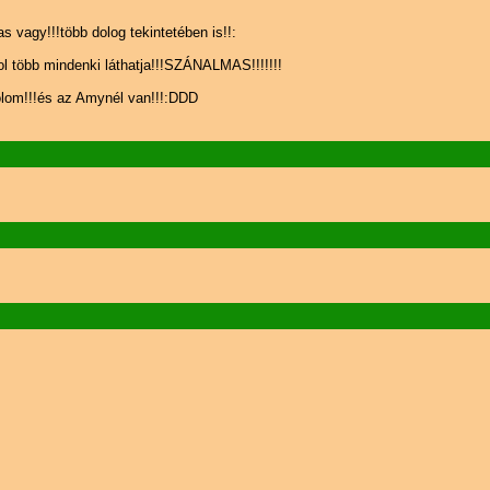
vagy!!!több dolog tekintetében is!!:
ol több mindenki láthatja!!!SZÁNALMAS!!!!!!!
olom!!!és az Amynél van!!!:DDD