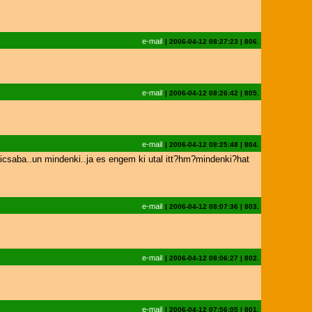
e-mail
|
2006-04-12 08:27:23
|
806.
e-mail
|
2006-04-12 08:26:42
|
805.
e-mail
|
2006-04-12 08:25:48
|
804.
csaba..un mindenki..ja es engem ki utal itt?hm?mindenki?hat
e-mail
|
2006-04-12 08:07:36
|
803.
e-mail
|
2006-04-12 08:06:27
|
802.
e-mail
|
2006-04-12 07:56:05
|
801.