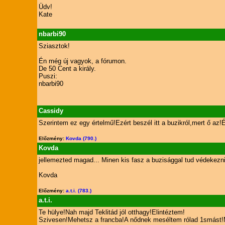
Üdv!
Kate
nbarbi90
Sziasztok!
Én még új vagyok, a fórumon.
De 50 Cent a király.
Puszi:
nbarbi90
Cassidy
Szerintem ez egy értelmű!Ezért beszél itt a buzikról,mert ő a
Előzmény:
Kovda (790.)
Kovda
jellemezted magad... Minen kis fasz a buzisággal tud védekezni.
Kovda
Előzmény:
a.t.i. (783.)
a.t.i.
Te hülye!Nah majd Teklitád jól otthagy!Elintéztem!
Szivesen!Mehetsz a francba!A nődnek meséltem rólad 1smást!Ma