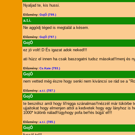
Nyaljad te, kis hussi.
Előzmény:
GojÓ (799.)
a.t.i.
Ne aggódj téged is megtalál a késem.
Előzmény:
GojÓ (797.)
GojÓ
ez jó volt!:D És igazat adok neked!!!
ati húzz el innen ha csak baszogatni tudsz másokat!!menj és ny
Előzmény:
Cs.Kate (793.)
GojÓ
nem vetted még észre hogy senki nem kiváncsi se rád se a "Robi
Előzmény:
a.t.i. (787.)
GojÓ
te beszélsz arról hogy lil'nigga szánalmas!!nézzél már tükörbe 
ujjaitokat hogy elmenjen attól a kedvetek hogy egy lányhoz is h
1000* különb nálad!!úgyhogy pofa be!!és bújjá' el!!!
Előzmény:
a.t.i. (785.)
GojÓ
fussál te!!!