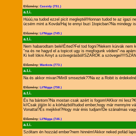
Előzmény:
Cassidy (751.)
a.t.i.
Húúú,na tudod ezzel picit megleptél!Honnan tudod te az igazi 
ücsém mint a Kovda!Haj te ennyi buzi 1topicban?Na mindegy 
Előzmény:
Lil'Nigga (745.)
a.t.i.
Nem habarodtam belé!Érted?Fel tod fogni?Nekem kúrvák nem kel
"na és ne hagyd el a topicot ugy is megfogunk védeni"-na apám.
Ki kell lökni Amyt a szövegirásból!SZAROK a szövegei!!!!S
Előzmény:
Wanksta (773.)
a.t.i.
Na és akkor mivan?Miről smseztek??Na ez a Robit is érdekelné
Előzmény:
Lil'Nigga (758.)
a.t.i.
És ha bántom?Na mostan csak azért is fogom!AKkor mi lesz?Ki
ki!Csak jöjjön ki a kórházból!tudod ember,hogy már mennyire vár
Vonattal?És mejikkel?Hogy már énis tudjam!De szánalmas vag
Előzmény:
Lil'Nigga (746.)
a.t.i.
Szóltam én hozzád ember?nem hinném!Akkor neked pofád lapo