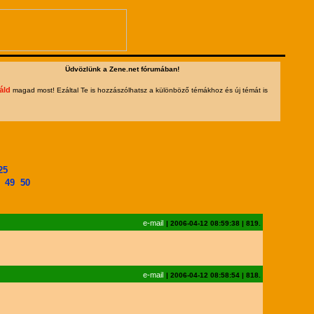
Üdvözlünk a Zene.net fórumában!
áld
magad most! Ezáltal Te is hozzászólhatsz a különböző témákhoz és új témát is
25
49
50
e-mail
|
2006-04-12 08:59:38
|
819.
e-mail
|
2006-04-12 08:58:54
|
818.