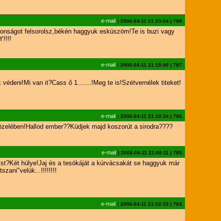
e-mail
|
2006-04-11 21:23:04
|
788.
jdonságot felsorolsz,békén haggyuk esküszöm!Te is buzi vagy
!!!!
e-mail
|
2006-04-11 21:15:40
|
787.
deni!Mi van it?Cass ő 1.......!Meg te is!Szétvernélek titeket!
e-mail
|
2006-04-11 21:10:34
|
786.
özelében!Hallod ember??Küdjek majd koszorút a sirodra????
e-mail
|
2006-04-11 21:08:11
|
785.
?Két hülye!Jaj és a tesókáját a kúrvácsakát se haggyuk már
ani"velük...!!!!!!!!
e-mail
|
2006-04-11 21:02:33
|
784.