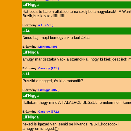
Lil'Nigga
Hat bocs te barom allat..de te na szolj be a nagyoknak!..A W
Buzik,buzik,buzik!!!!!!!!!!!
Előzmény:
a.t.i. (776.)
a.t.i.
Nincs baj, majd bemegyünk a korházba.
Előzmény:
Lil'Nigga (808.)
Lil'Nigga
amugy mar tisztaba vaok a szamokkal..hogy ki kie!:)oszt irok m
Előzmény:
Cassidy (791.)
a.t.i.
Puszild a segged, és ki a második?
Előzmény:
Lil'Nigga (807.)
Lil'Nigga
Hallotam..hogy mind A HALALROL BESZEL!remelem nem komoan mo
Előzmény:
Cassidy (772.)
Lil'Nigga
neked is igazad van..senki se kivancsi rajuk!..kocsogok!
amugy en is teged:)))