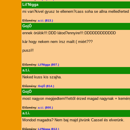
Lil'Nigga
mi van?kivel gyusz te ellenem?cass soha se allna melled!erted 
Előzmény:
a.t.i. (813.)
GojÓ
ennek örülök!!!:DDD látod?ennyire!!!:DDDDDDDDDDDD
kár hogy nekem nem írsz mailt:( miért???
puszi!!
Előzmény:
Lil'Nigga (807.)
a.t.i.
Neked kuss kis szajha.
Előzmény:
GojÓ (814.)
GojÓ
most nagyon megijedtem!!!ettől érzed magad nagynak + kemé
Előzmény:
a.t.i. (800.)
a.t.i.
Mondod magadra? Nem baj majd jövünk Cassel és elverünk.
Előzmény:
Lil'Nigga (812.)