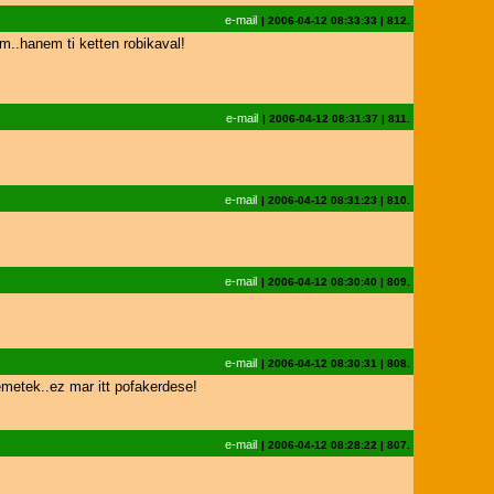
e-mail
|
2006-04-12 08:33:33
|
812.
..hanem ti ketten robikaval!
e-mail
|
2006-04-12 08:31:37
|
811.
e-mail
|
2006-04-12 08:31:23
|
810.
e-mail
|
2006-04-12 08:30:40
|
809.
e-mail
|
2006-04-12 08:30:31
|
808.
etek..ez mar itt pofakerdese!
e-mail
|
2006-04-12 08:28:22
|
807.