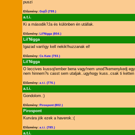
puszi
Előzmény:
GojÓ (799.)
a.t.i.
Ki a második?Ja és különben én utállak.
Előzmény:
Lil'Nigga (804.)
Lil'Nigga
Igazad van!igy kell nekik!huzzanak el!
Előzmény:
Cs.Kate (793.)
Lil'Nigga
O leccives kussoj!ember bena vagy!nem unod?kemenykedj egyedu
nem hinnem?s casst sem utaljak..ugyhogy kuss..csak ti kette
Előzmény:
a.t.i. (776.)
a.t.i.
Gondolom.:)
Előzmény:
Pirospont (802.)
Pirospont
Kurvára jók ezek a haverok.:(
Előzmény:
a.t.i. (785.)
a.t.i.