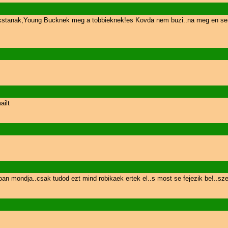
ankstanak,Young Bucknek meg a tobbieknek!es Kovda nem buzi..na meg en sem
ailt
ndja..csak tudod ezt mind robikaek ertek el..s most se fejezik be!..szem