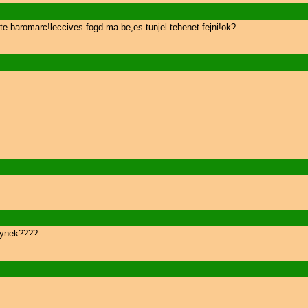
te baromarc!leccives fogd ma be,es tunjel tehenet fejni!ok?
nynek????