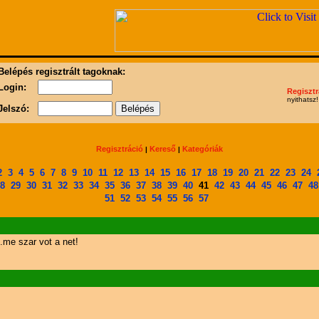
Belépés regisztrált tagoknak:
Login:
Regisztr
nyithatsz!
Jelszó:
Regisztráció
Kereső
Kategóriák
|
|
2
3
4
5
6
7
8
9
10
11
12
13
14
15
16
17
18
19
20
21
22
23
24
8
29
30
31
32
33
34
35
36
37
38
39
40
41
42
43
44
45
46
47
48
51
52
53
54
55
56
57
.me szar vot a net!