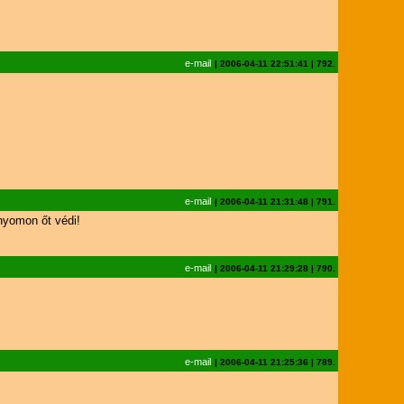
e-mail
|
2006-04-11 22:51:41
|
792.
e-mail
|
2006-04-11 21:31:48
|
791.
nyomon őt védi!
e-mail
|
2006-04-11 21:29:28
|
790.
e-mail
|
2006-04-11 21:25:36
|
789.