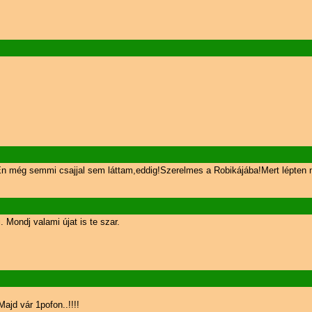
z!Én még semmi csajjal sem láttam,eddig!Szerelmes a Robikájába!Mert lépten 
 Mondj valami újat is te szar.
jd vár 1pofon..!!!!