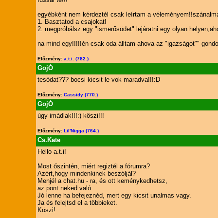
egyébként nem kérdeztél csak leírtam a véleményem!!szánalmas 
1. Basztatod a csajokat!
2. megpróbálsz egy "ismerősödet" lejáratni egy olyan helyen,ah
na mind egy!!!!!én csak oda álltam ahova az "igazságot"" gond
Előzmény:
a.t.i. (782.)
GojÓ
tesódat??? bocsi kicsit le vok maradva!!!:D
Előzmény:
Cassidy (770.)
GojÓ
úgy imádlak!!!:) köszi!!!
Előzmény:
Lil'Nigga (764.)
Cs.Kate
Hello a.t.i!
Most őszintén, miért regiztél a fórumra?
Azért,hogy mindenkinek beszóljál?
Menjél a chat.hu - ra, és ott keménykedhetsz,
az pont neked való.
Jó lenne ha befejeznéd, mert egy kicsit unalmas vagy.
Ja és felejtsd el a többieket.
Köszi!