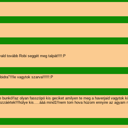
ald tovább Robi seggét meg talpát!!!!:P
dra"!!!le vagytok szarva!!!!!!:P
te bunkó!!az olyan fasszópó kis geciket amilyen te meg a haverjaid vagytok ki
ozzáértek!!!hülye kis.....ááá mind1!!nem tom hova húzom ennyire az agyam nek