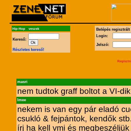
-
Hip-Hop
veszek
Belépés regisztrált
Login:
Kereső:
Jelszó:
Részletes kereső!
Regisztr
masri
nem tudtok graff boltot a VI-di
Imee
nekem is van egy pár eladó cu
csukló & fejpántok, kendők stb.
írj ha kell vmi és megbeszéljük