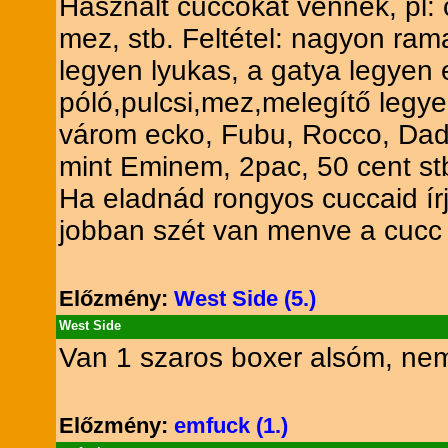
Használt cuccokat vennék, pl: c
mez, stb. Feltétel: nagyon ram
legyen lyukas, a gatya legyen e
póló,pulcsi,mez,melegítő legye
várom ecko, Fubu, Rocco, Dada,
mint Eminem, 2pac, 50 cent st
Ha eladnád rongyos cuccaid ír
jobban szét van menve a cucc 
Előzmény:
West Side (5.)
West Side
Van 1 szaros boxer alsóm, ne
Előzmény:
emfuck (1.)