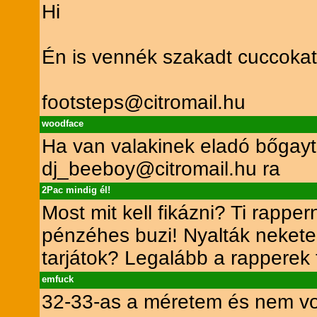
Hi
Én is vennék szakadt cuccokat
footsteps@citromail.hu
woodface
Ha van valakinek eladó bőgaytó
dj_beeboy@citromail.hu ra
2Pac mindig él!
Most mit kell fikázni? Ti rapp
pénzéhes buzi! Nyalták neket
tarjátok? Legalább a rapperek
emfuck
32-33-as a méretem és nem v