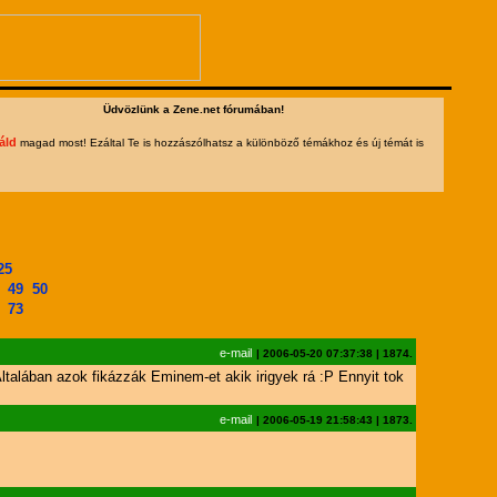
Üdvözlünk a Zene.net fórumában!
áld
magad most! Ezáltal Te is hozzászólhatsz a különböző témákhoz és új témát is
25
49
50
73
e-mail
|
2006-05-20 07:37:38
|
1874.
Általában azok fikázzák Eminem-et akik irigyek rá :P Ennyit tok
e-mail
|
2006-05-19 21:58:43
|
1873.