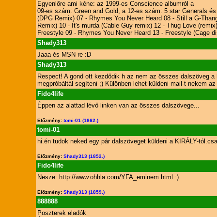
Egyenlőre ami kéne: az 1999-es Conscience albumról a
09-es szám: Green and Gold, a 12-es szám: 5 star Generals és 
(DPG Remix) 07 - Rhymes You Never Heard 08 - Still a G-Thang (R
Remix) 10 - It's murda (Cable Guy remix) 12 - Thug Love (remix
Freestyle 09 - Rhymes You Never Heard 13 - Freestyle (Cage dis
Shady313
Jaaa és MSN-re :D
Shady313
Respect! A gond ott kezdődik h az nem az összes dalszöveg a 
megpróbáltál segíteni ;) Különben lehet küldeni mail-t nekem a
Fido4life
Éppen az alattad lévő linken van az összes dalszövege...
Előzmény:
tomi-01 (1862.)
tomi-01
hi.én tudok neked egy pár dalszöveget küldeni a KIRÁLY-tól.c
Előzmény:
Shady313 (1852.)
Fido4life
Nesze: http://www.ohhla.com/YFA_eminem.html :)
Előzmény:
Shady313 (1859.)
888888
Poszterek eladók