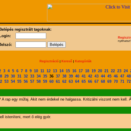
Belépés regisztrált tagoknak:
Login:
Regisztr
nyithatsz!
Jelszó:
Regisztráció
Kereső
Kategóriák
|
|
2
3
4
5
6
7
8
9
10
11
12
13
14
15
16
17
18
19
20
21
22
23
24
8
29
30
31
32
33
34
35
36
37
38
39
40
41
42
43
44
45
46
47
48
2
53
54
55
56
57
58
59
60
61
62
63
64
65
66
67
68
69
70
71
72
P A rap egy műfaj. Akit nem érdekel ne halgassa. Kritizálni viszont nem kell. 
 isteníteni, mert ő elég gyér.