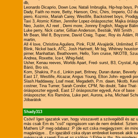
db,
Leonardo Dicaprio, Down Low, Natali Imbruglia, Hip-hop boys, P
Dady, Faith no more, Betty, Hanson, Orsi, Chirs, Imperio, OJ du
piero, Kozmix, Mariah Carey, Westlife, Backstreet boys, Prodigy
Taxi 3, Atomic Kitten, Jennifer Lopez-óriásposzter, Majka óriásp
Neo, Justin, AJ reet , Demi more, Jonnny English, Magyar Bálint,
Luke perry, Nick carter, Gillian Anderson, Bestiák, Will Smith ,
Mr Bean, Mel 8, Boyzone, David Craig, Tupac, Roy és Ádám, R
martin,
All 4 love, Christina Aguilera, Pink, FLM, Alvajárók, Unlimited, F
Blink, Nickel back, ATC, Josh Hartnett, Mr big, Whitney housto
pirner, Manhattan, Beathovem, Hello, Tom cruise, NKOTB, Szu
Andrea, Roxette, Ice-t, Whig-field,
Usher, Kenau reeves, Worlds Apart, Fred- surst, B3, Crystal, Ag
Bárió, Bro sis,
Korn, Shakira, P.o.d., Linkin part, Britney, Duran duran, Beverly h
East 17, Westlife, Alcazar, Angus Young, Elton John- egyedi pos
Slash.Haddaway, Loaf meat, Megadeth, P.m. dawn, Nkotb, Kev
costner, Tina Turner, Sarah Condor, CPM, No doubt, Take That-
óriásposzter egyedi, East 17 óriásposzter egyedi, Ace of base
óriásposzter, Kis Ramóna, Luke peri, Aurora, a-ha, Michael Sc
Jóbarátok
Shady313
Csövi! Igen igazatok van, hogy visszavett a szövegéből és az 
más csak Em és "cső" rajongásom van de nem érdekel. Sztem azé
Mathers LP meg odabasz :P (de ezt cska megjegyzem: én minde
magánügye... Én igazából cska olyan embreket keresek akik tu
mégiscsak szereti Em-et az szóljon :) Előre is thx. Na mindeg