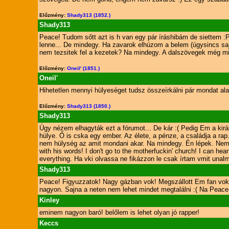
Előzmény:
Shady313 (1852.)
Shady313
Peace! Tudom sőtt azt is h van egy pár íráshibám de siettem :P
lenne... De mindegy. Ha zavarok elhúzom a belem (úgysincs sajn
nem tezsitek fel a kezetek? Na mindegy. A dalszövegek még mi
Előzmény:
Oneil' (1851.)
Oneil'
Hihetetlen mennyi hülyeséget tudsz összeírkálni pár mondat alatt
Előzmény:
Shady313 (1850.)
Shady313
Úgy nézem elhagyták ezt a fórumot... De kár :( Pedig Em a királ
hülye. Ő is cska egy ember. Az élete, a pénze, a családja a r
nem hülység az amit mondani akar. Na mindegy. Én lépek. Nem h
with his words! I don't go to the motherfuckin' church! I can hear
everything. Ha vki olvassa ne fikázzon le csak írtam vmit un
Shady313
Peace! Figyuzzatok! Nagy gázban vok! Megszállott Em fan vok
nagyon. Sajna a neten nem lehet mindet megtalálni :( Na Peace
Kinley
eminem nagyon baró! belőlem is lehet olyan jó rapper!
Keccs