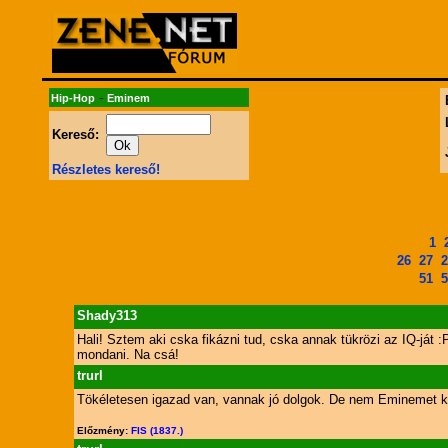
-
Hip-Hop
Eminem
Kereső:
Részletes kereső!
1
26
27
2
51
5
Shady313
Hali! Sztem aki cska fikázni tud, cska annak tükrözi az IQ-ját :
mondani. Na csá!
trurl
Tökéletesen igazad van, vannak jó dolgok. De nem Eminemet kell
Előzmény:
FIS (1837.)