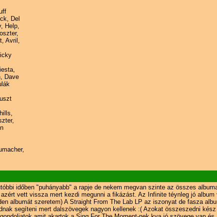
uff
ck, Del
, Help,
oszter,
 Avril,
icky
iesta,
n, Dave
ulák
uszt
ills,
zter,
in
humacher,
utóbbi időben "puhányabb" a rapje de nekem megvan szinte az összes albuma
rt vett vissza mert kezdi megunni a fikázást. Az Infinite téynleg jó album 
n albumát szeretem) A Straight From The Lab LP az iszonyat de fasza alb
dnak segíteni mert dalszövegek nagyon kellenek :( Azokat összeszedni kész 
y gondoljatok amit akartok a Sing For The Moment-nek kva jó szövege van és