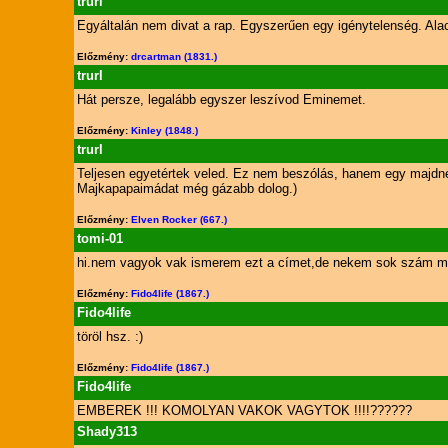
trurl
Egyáltalán nem divat a rap. Egyszerűen egy igénytelenség. Alac
Előzmény:
drcartman (1831.)
trurl
Hát persze, legalább egyszer leszívod Eminemet.
Előzmény:
Kinley (1848.)
trurl
Teljesen egyetértek veled. Ez nem beszólás, hanem egy majdnem 
Majkapapaimádat még gázabb dolog.)
Előzmény:
Elven Rocker (667.)
tomi-01
hi.nem vagyok vak ismerem ezt a címet,de nekem sok szám meg
Előzmény:
Fido4life (1867.)
Fido4life
töröl hsz. :)
Előzmény:
Fido4life (1867.)
Fido4life
EMBEREK !!! KOMOLYAN VAKOK VAGYTOK !!!!??????
Shady313