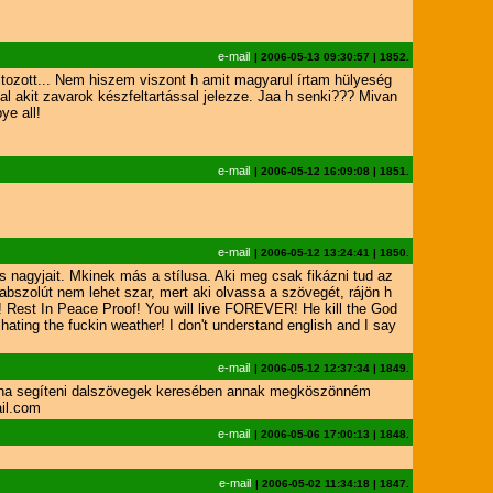
e-mail
|
2006-05-13 09:30:57
|
1852.
ltozott... Nem hiszem viszont h amit magyarul írtam hülyeség
l akit zavarok készfeltartással jelezze. Jaa h senki??? Mivan
e all!
e-mail
|
2006-05-12 16:09:08
|
1851.
e-mail
|
2006-05-12 13:24:41
|
1850.
s nagyjait. Mkinek más a stílusa. Aki meg csak fikázni tud az
szolút nem lehet szar, mert aki olvassa a szövegét, rájön h
 Rest In Peace Proof! You will live FOREVER! He kill the God
m hating the fuckin weather! I don't understand english and I say
e-mail
|
2006-05-12 12:37:34
|
1849.
udna segíteni dalszövegek keresében annak megköszönném
ail.com
e-mail
|
2006-05-06 17:00:13
|
1848.
e-mail
|
2006-05-02 11:34:18
|
1847.