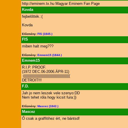
http://eminem.tx.hu Magyar Eminem Fan Page
Kovda
fejbelőtték.:(
Kovda
Előzmény:
FIS (1845.)
FIS
miben halt meg???
Előzmény:
Emnem15 (1844.)
Emnem15
R.I.P. PROOF.
(1972 DEC.06-2006.ÁPR-11)
:(((((((((((((((((((((((((((((((((((((((((
DETROIT!!!
F.D.
Jah jo nem leszek vele szenyo:DD
Nem tehet róla hogy kicsit fura:))
Előzmény:
Mascez (1842.)
Mascez
Ő csak a graffitihez ért, ne bántsd!