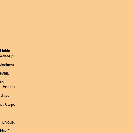
,
Linkin
 Zsedényi
 Destinys
Seven,
an,
e, French
b Bass
nc, Carpe
 Unicue,
rls- 5