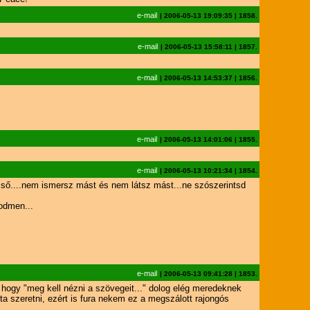
e-mail
|
2006-05-13 19:09:35
|
1858.
e-mail
|
2006-05-13 15:58:11
|
1857.
e-mail
|
2006-05-13 14:53:37
|
1856.
e-mail
|
2006-05-13 14:01:06
|
1855.
e-mail
|
2006-05-13 10:21:34
|
1854.
ső....nem ismersz mást és nem látsz mást...ne szószerintsd
odmen...
e-mail
|
2006-05-13 09:41:28
|
1853.
hogy "meg kell nézni a szövegeit..." dolog elég meredeknek
 szeretni, ezért is fura nekem ez a megszálott rajongós