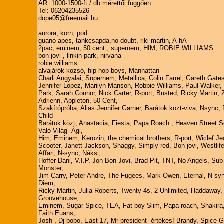
ÁR: 1000-1500-ft / db mérettől függően
Tel: 06204235526
dope05@freemail.hu
aurora, korn, pod.
guano apes, tankcsapda,no doubt, riki martin, A-hA
2pac, eminem, 50 cent , supernem, HIM, ROBIE WILLIAMS
bon jovi , linkin park, nirvana
robie williams
alvajárók-kozsó, hip hop boys, Manhattan
Charli Angyalai, Supernem, Metallica, Colin Farrel, Gareth Gates
Jennifer Lopez, Marilyn Manson, Robbie Williams, Paul Walker, 
Park, Sarah Connor, Nick Carter, R-port, Busted, Ricky Martin,
Adrienn, Appleton, 50 Cent,
Szakítópróba, Alias Jennifer Garner, Barátok közt-viva, Nsync,
Child
Barátok közt, Anastacia, Fiesta, Papa Roach , Heaven Street 
Való Világ- Ági,
Him, Eminem, Kerozin, the chemical brothers, R-port, Wiclef Je
Scooter, Janett Jackson, Shaggy, Simply red, Bon jovi, Westlif
Affari, N-sync, Náksi,
Hoffer Dani, V.I.P. Jon Bon Jovi, Brad Pit, TNT, No Angels, Su
Monster,
Jim Carry, Peter Andre, The Fugees, Mark Owen, Eternal, N-sy
Diem,
Ricky Martin, Julia Roberts, Twenty 4s, 2 Unlimited, Haddaway,
Groovehouse,
Eminem, Sugar Spice, TEA, Fat boy Slim, Papa-roach, Shakira,
Faith Euans,
Josh , Dj bobo, East 17, Mr president- értékes! Brandy, Spice Gi