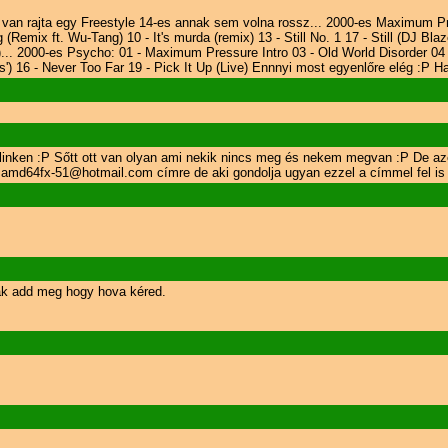
van rajta egy Freestyle 14-es annak sem volna rossz... 2000-es Maximum Pr
emix ft. Wu-Tang) 10 - It's murda (remix) 13 - Still No. 1 17 - Still (DJ Bla
)... 2000-es Psycho: 01 - Maximum Pressure Intro 03 - Old World Disorder 04 
') 16 - Never Too Far 19 - Pick It Up (Live) Ennnyi most egyenlőre elég :P 
linken :P Sőtt ott van olyan ami nekik nincs meg és nekem megvan :P De a
z amd64fx-51@hotmail.com címre de aki gondolja ugyan ezzel a címmel fel is
sak add meg hogy hova kéred.