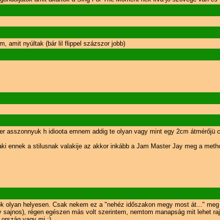
amit nyúltak (bár lil flippel százszor jobb)
mer asszonnyuk h idioota emnem addig te olyan vagy mint egy 2cm átmérőjü c
aki ennek a stilusnak valakije az akkor inkább a Jam Master Jay meg a meth
rok olyan helyesen. Csak nekem ez a "nehéz időszakon megy most át..." meg 
ajnos), régen egészen más volt szerintem, nemtom manapság mit lehet rajta
ország vagy mi :)