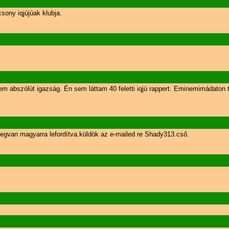
sony iqjújúak klubja.
abszólút igazság. Én sem láttam 40 feletti iqjú rappert. Eminemimádaton túl
van magyarra lefordítva.küldök az e-mailed re Shady313.cső.