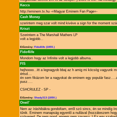
Keccs
http://eminem.tx.hu -=Magyar Eminem Fan Page=-
Cash Money
szerintem meg szar volt mind kivéve a sign for the moment szám, 
Kriszt
Szerintem a The Marshall Mathers LP
volt a legjobb...
Előzmény:
Fido4life (1855.)
Fido4life
Mondom hogy az Infinite volt a legjobb albuma..
FIS
hejhoooo...itt a legnagyob bbaj az h amig mi köcsög vagyunk 
értsd....
én sem fikázom ler a nagyokat de eminem egy populár fasz.....
pusz.....
CSHCRULEZ - SP -
Előzmény:
Shady313 (1850.)
Oneil'
Nem az íráshibákra gondoltam, erről szó sincs, én se mindíg í
tűnik. Eminem manapság egyenlő a nullával (hozzáteszem hogy s
szöveged. De nem gond, engem nem zavarsz :) Ez egy szabad 