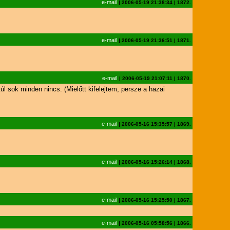
e-mail
|
2006-05-19 21:38:34
|
1872.
e-mail
|
2006-05-19 21:36:51
|
1871.
e-mail
|
2006-05-19 21:07:11
|
1870.
 sok minden nincs. (Mielőtt kifelejtem, persze a hazai
e-mail
|
2006-05-16 15:35:57
|
1869.
e-mail
|
2006-05-16 15:26:14
|
1868.
e-mail
|
2006-05-16 15:25:50
|
1867.
e-mail
|
2006-05-16 05:58:56
|
1866.