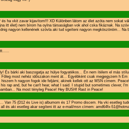
 és ha vkit zavar kijavítom!!! XD Különben látom az élet azóta nem sokat vá
a itt élet) nem bírom ha oylna társaságban vok ahol cska fikáznak. Na szóva
dnig nagyon kellenének szóvla aki tud sgeíteni nagyon megköszönöm... Na by
......
y! És bárki aki baszogatja az hülye fogyatékos... Én nem ítélem el más stílu
ap. Főleg most nehéz időszakon ment át... Egyébként csak megjegyzem h Em ab
iszem h nagyon fogok ide feljárni, akinek kellek ott az MSN címem. Peace!
 his rap and, but he can't hear, what I said. I stupid but sometimes clever, I'
almamban... Na most tényleg Peace! Hey BUSH! Rast in Peace!
... Van 75 (D12 és Live is) albumom és 17 Promo discem. Ha vki esetleg t
 all és aki esetleg akar segíteni itt az e-mail/msn címem: amd64fx-51@hotm