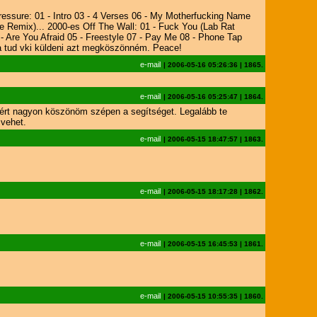
essure: 01 - Intro 03 - 4 Verses 06 - My Motherfucking Name
ze Remix)... 2000-es Off The Wall: 01 - Fuck You (Lab Rat
- Are You Afraid 05 - Freestyle 07 - Pay Me 08 - Phone Tap
Ha tud vki küldeni azt megköszönném. Peace!
e-mail
|
2006-05-16 05:26:36
|
1865.
e-mail
|
2006-05-16 05:25:47
|
1864.
zért nagyon köszönöm szépen a segítséget. Legalább te
 vehet.
e-mail
|
2006-05-15 18:47:57
|
1863.
e-mail
|
2006-05-15 18:17:28
|
1862.
e-mail
|
2006-05-15 16:45:53
|
1861.
e-mail
|
2006-05-15 10:55:35
|
1860.