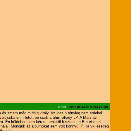
e-mail
|
2006-05-14 09:07:44
|
1859.
 és sztem még midnig király. Az igaz h tényleg nem érdekel
volt cska enm futott be csak a Slim Shady LP. A Marshall
um. Én különben nem kérem senkitől h szeresse Em-et mert
halál. Mondjuk az albumokat sem volt könnyű :P Ha vki esetleg
 Peace!