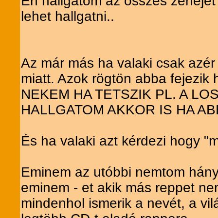
Én hallgatom az összes zenéjét 
lehet hallgatni..
Az már más ha valaki csak azér
miatt. Azok rögtön abba fejezik 
NEKEM HA TETSZIK PL. A L
HALLGATOM AKKOR IS HA AB
És ha valaki azt kérdezi hogy "
Eminem az utóbbi nemtom hány é
eminem - et akik más reppet nem
mindenhol ismerik a nevét, a vi