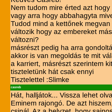
Nem tudom mire érted azt hogy i
vagy arra hogy abbahagyta mivel
Tudod mind a kettőnek megvan 
változik hogy az embereket más
változni?
másrészt pedig ha arra gondolt
akkor is van megoldás te mit vá
a karriert, másrészt szerintem k
tiszteletünk hát csak ennyi
Tisztelettel :Slimke
casreb
Hát, halljátok... Vissza lehet o
Eminem rajongó. De azt hiszem,
csinál. Az a helyzet, hogy sajnos