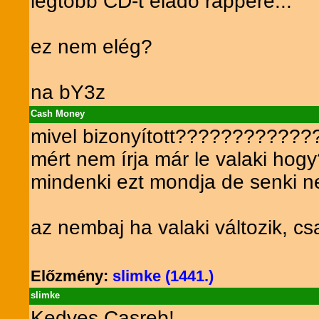
legtöbb CD-t eladó rappere...
ez nem elég?
na bY3z
Cash Money
mivel bizonyított????????????
mért nem írja már le valaki h
mindenki ezt mondja de senki
az nembaj ha valaki változik, c
Előzmény:
slimke (1441.)
slimke
Kedves Casreb!