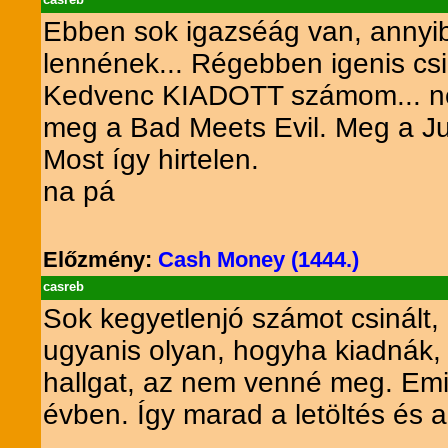
Ebben sok igazséág van, annyi
lennének... Régebben igenis csi
Kedvenc KIADOTT számom... nem i
meg a Bad Meets Evil. Meg a Ju
Most így hirtelen.
na pá
Előzmény:
Cash Money (1444.)
casreb
Sok kegyetlenjó számot csinált
ugyanis olyan, hogyha kiadnák,
hallgat, az nem venné meg. Emin
évben. Így marad a letöltés és 