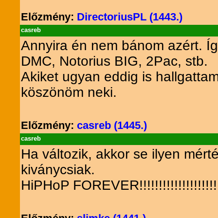
Előzmény:
DirectoriusPL (1443.)
casreb
Annyira én nem bánom azért. Így
DMC, Notorius BIG, 2Pac, stb.
Akiket ugyan eddig is hallgatta
köszönöm neki.
Előzmény:
casreb (1445.)
casreb
Ha változik, akkor se ilyen mért
kiványcsiak.
HiPHoP FOREVER!!!!!!!!!!!!!!!!!!!!!!