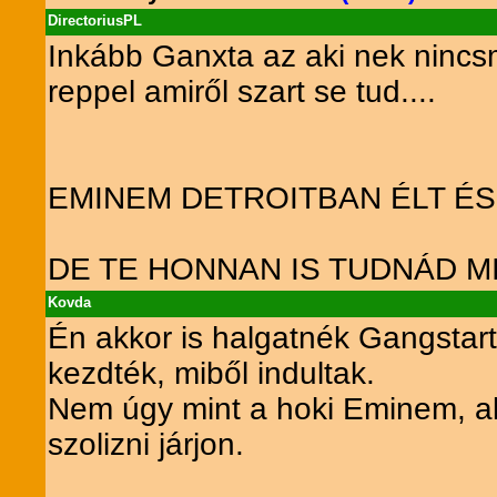
DirectoriusPL
Inkább Ganxta az aki nek nincsm
reppel amiről szart se tud....
EMINEM DETROITBAN ÉLT É
DE TE HONNAN IS TUDNÁD MI
Kovda
Én akkor is halgatnék Gangstart
kezdték, miből indultak.
Nem úgy mint a hoki Eminem, a
szolizni járjon.