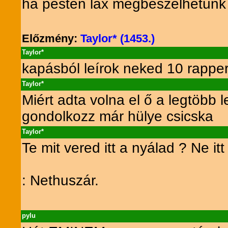
ha pesten lax megbeszélhetünk e
Előzmény:
Taylor* (1453.)
Taylor*
kapásból leírok neked 10 rapper
Taylor*
Miért adta volna el ő a legtöbb l
gondolkozz már hülye csicska
Taylor*
Te mit vered itt a nyálad ? Ne it
: Nethuszár.
pylu