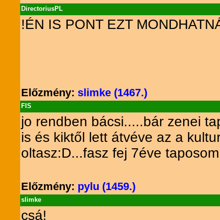
DirectoriusPL
!ÉN IS PONT EZT MONDHATN
Előzmény:
slimke (1467.)
FIS
jo rendben bácsi.....bár zenei 
is és kiktől lett átvéve az a kul
oltasz:D...fasz fej 7éve taposo
Előzmény:
pylu (1459.)
slimke
csá!