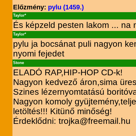
Előzmény:
pylu (1459.)
Taylor*
És képzeld pesten lakom ... na m
Taylor*
pylu ja bocsánat puli nagyon ke
nyomi fejedet
Stone
ELADÓ RAP,HIP-HOP CD-k!
Nagyon kedvező áron,sima üres 
Szines lézernyomtatású boritóva
Nagyon komoly gyüjtemény,telje
letöltés!!! Kitünő minőség!
Érdeklődni: trojka@freemail.hu