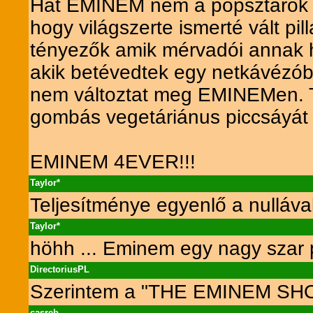
Hát EMINEM nem a popsztárok 
hogy világszerte ismerté vált pi
tényezők amik mérvadói annak h
akik betévedtek egy netkávézób
nem változtat meg EMINEMen. T
gombás vegetáriánus piccsáyát te
EMINEM 4EVER!!!
Taylor*
Teljesítménye egyenlő a nulláva
Taylor*
höhh ... Eminem egy nagy szar 
DirectoriusPL
Szerintem a "THE EMINEM SHOW
casreb