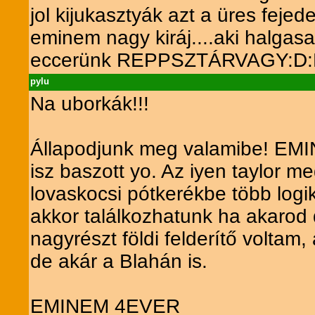
jol kijukasztyák azt a üres fejedet
eminem nagy kiráj....aki halga
eccerünk REPPSZTÁRVAGY:D:
pylu
Na uborkák!!!
Állapodjunk meg valamibe! EMIN
isz baszott yo. Az iyen taylor 
lovaskocsi pótkerékbe több logi
akkor találkozhatunk ha akaro
nagyrészt földi felderítő voltam
de akár a Blahán is.
EMINEM 4EVER