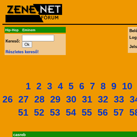
-
Hip-Hop
Eminem
Belé
Log
Kereső:
Jel
Részletes kereső!
1
2
3
4
5
6
7
8
9
10
26
27
28
29
30
31
32
33
3
51
52
53
54
55
56
57
5
casreb