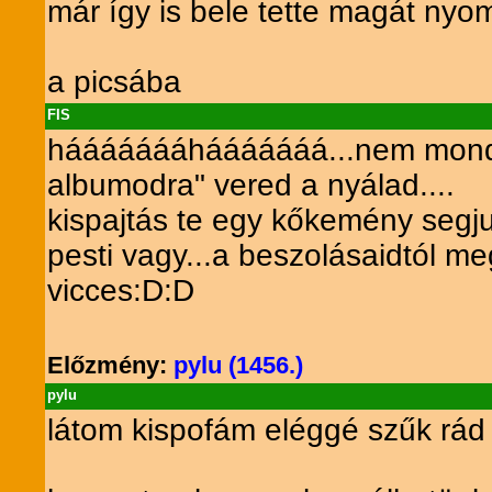
már így is bele tette magát nyom
a picsába
FIS
háááááááhááááááá...nem mondod 
albumodra" vered a nyálad....
kispajtás te egy kőkemény segju
pesti vagy...a beszolásaidtól me
vicces:D:D
Előzmény:
pylu (1456.)
pylu
látom kispofám eléggé szűk rád