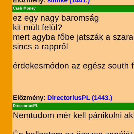
Előzmény:
slimke (1441.)
Cash Money
ez egy nagy baromság
kit múlt felül?
mert agyba főbe jatszák a szara
sincs a rappről
érdekesmódon az egész south fik
Előzmény:
DirectoriusPL (1443.)
DirectoriusPL
Nemtudom mér kell pánikolni ak