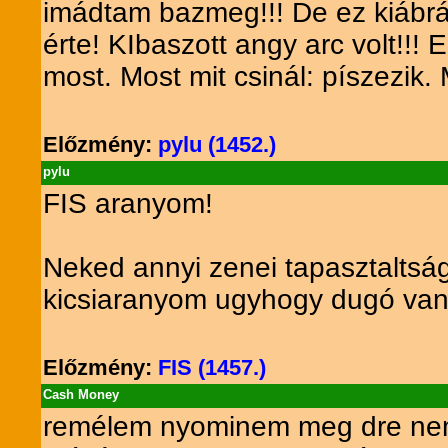
imádtam bazmeg!!! De ez kiábrá
érte! KIbaszott angy arc volt!!! 
most. Most mit csinál: píszezik.
Előzmény:
pylu (1452.)
pylu
FIS aranyom!
Neked annyi zenei tapasztaltság
kicsiaranyom ugyhogy dugó van
Előzmény:
FIS (1457.)
Cash Money
remélem nyominem meg dre nem 