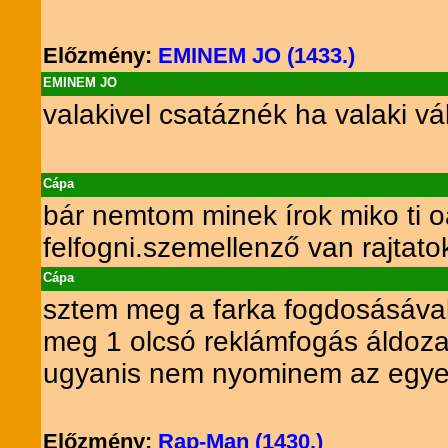
Előzmény:
EMINEM JO (1433.)
EMINEM JO
valakivel csatáznék ha valaki vá
Cápa
bár nemtom minek írok miko ti 
felfogni.szemellenző van rajtat
Cápa
sztem meg a farka fogdosásával é
meg 1 olcsó reklámfogás áldoza
ugyanis nem nyominem az egyet
Előzmény:
Rap-Man (1430.)