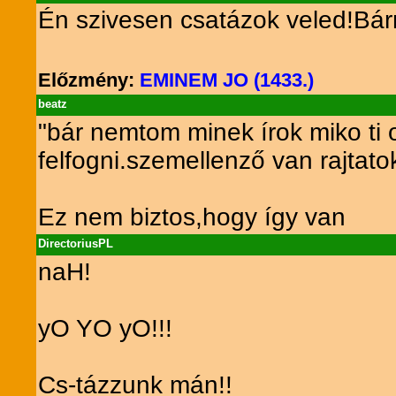
Én szivesen csatázok veled!Bár
Előzmény:
EMINEM JO (1433.)
beatz
"bár nemtom minek írok miko ti
felfogni.szemellenző van rajtat
Ez nem biztos,hogy így van
DirectoriusPL
naH!
yO YO yO!!!
Cs-tázzunk mán!!