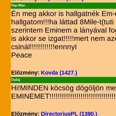
Rap-Man
Én meg akkor is hallgatnék Em-e
hallgatom!!!ha láttad 8Mile-t(tut
szerintem Eminem a lányával fogl
is akkor se izgat!!!!!mert nem 
csinál!!!!!!!!!!!!ennnyI
Peace
Előzmény:
Kovda (1427.)
Dadaj
Hi!MINDEN köcsög dögöljön meg
EMINEMET!!!!!!!!!!!!!!!!!!!!!!!!!!!!!!!!!!!!!!
Előzmény:
DirectoriusPL (1390.)