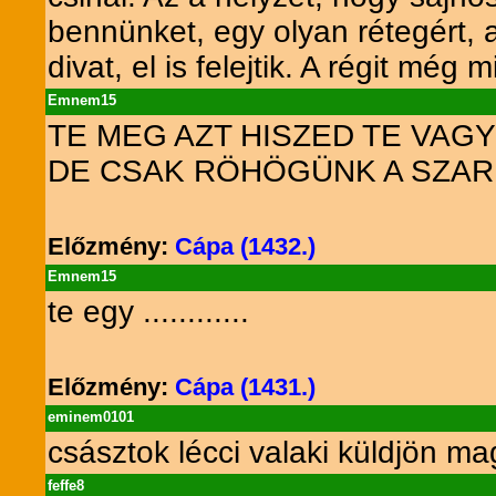
bennünket, egy olyan rétegért, 
divat, el is felejtik. A régit mé
Emnem15
TE MEG AZT HISZED TE VAGY
DE CSAK RÖHÖGÜNK A SZAR
Előzmény:
Cápa (1432.)
Emnem15
te egy ............
Előzmény:
Cápa (1431.)
eminem0101
császtok lécci valaki küldjön m
feffe8