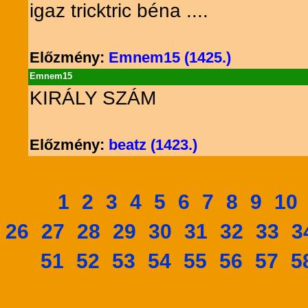
igaz tricktric béna ....
Előzmény:
Emnem15 (1425.)
Emnem15
KIRÁLY SZÁM
Előzmény:
beatz (1423.)
1
2
3
4
5
6
7
8
9
10
26
27
28
29
30
31
32
33
3
51
52
53
54
55
56
57
5