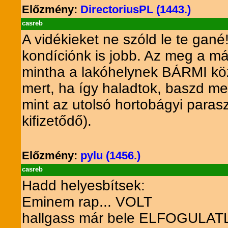
Előzmény:
DirectoriusPL (1443.)
casreb
A vidékieket ne szóld le te gan
kondíciónk is jobb. Az meg a más
mintha a lakóhelynek BÁRMI köze
mert, ha így haladtok, baszd m
mint az utolsó hortobágyi paras
kifizetődő).
Előzmény:
pylu (1456.)
casreb
Hadd helyesbítsek:
Eminem rap... VOLT
hallgass már bele ELFOGULATL