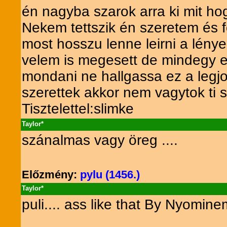
én nagyba szarok arra ki mit ho
Nekem tettszik én szeretem és f
most hosszu lenne leirni a lén
velem is megesett de mindegy e
mondani ne hallgassa ez a legjo
szerettek akkor nem vagytok ti
Tisztelettel:slimke
Taylor*
szánalmas vagy öreg ....
Előzmény:
pylu (1456.)
Taylor*
puli.... ass like that By Nyomin