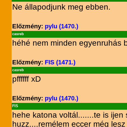
Ne állapodjunk meg ebben.
Előzmény:
pylu (1470.)
casreb
héhé nem minden egyenruhás bu
Előzmény:
FIS (1471.)
casreb
pffffff xD
Előzmény:
pylu (1470.)
FIS
hehe katona voltál.......te is i
huzz....remélem eccer még les