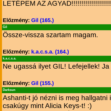
LETÉPEM AZ AGYAD!!!!!!!!!!!!!!!!!!!!!!!!!!
Előzmény:
Gil (165.)
Gil
Össze-vissza szartam magam.
Előzmény:
k.a.c.s.a. (164.)
k.a.c.s.a.
Ne ugassá ilyet GIL! Lefejellek! 
Előzmény:
Gil (155.)
Darksun
Ashanti-t jó nézni is meg hallgatni i
csakúgy mint Alicia Keys-t! :)