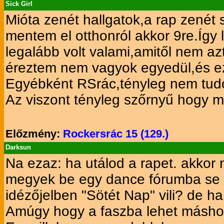
Sick Girl
Mióta zenét hallgatok,a rap zenét
mentem el otthonról akkor 9re.Íg
legalább volt valami,amitől nem a
éreztem nem vagyok egyedül,és ez 
Egyébként RSrác,tényleg nem tudom
Az viszont tényleg szőrnyű hogy
Előzmény:
Rockersrác 15 (129.)
Darksun
Na ezaz: ha utálod a rapet. akkor 
megyek be egy dance fórumba se ve
idézőjelben "Sötét Nap" vili? de h
Amúgy hogy a faszba lehet máshog