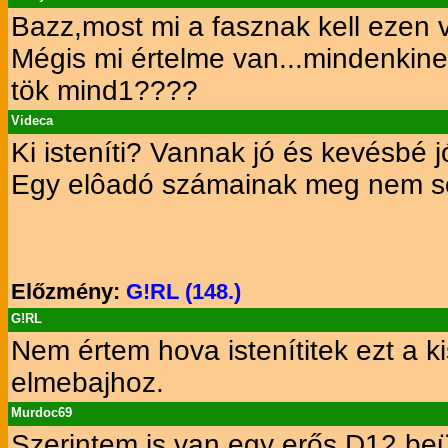
Bazz,most mi a fasznak kell ezen 
Mégis mi értelme van...mindenkinek
tök mind1????
Videca
Ki isteníti? Vannak jó és kevésbé 
Egy elôadó számainak meg nem sok
Előzmény:
G!RL (148.)
G!RL
Nem értem hova istenítitek ezt a k
elmebajhoz.
Murdoc69
Szerintem is van egy erős D12 be