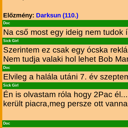
Előzmény:
Darksun (110.)
Doc
Na cső most egy ideig nem tudok ír
Sick Girl
Szerintem ez csak egy ócska rekl
Nem tudja valaki hol lehet Bob Mar
Doc
Elvileg a halála utáni 7. év szepte
Sick Girl
Én is olvastam róla hogy 2Pac él..
került piacra,meg persze ott vanna
Doc