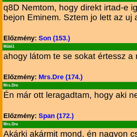
q8D Nemtom, hogy direkt irtad-e i
bejon Eminem. Sztem jo lett az uj
Előzmény:
Son (153.)
Máté1
ahogy látom te se sokat értessz a r
Előzmény:
Mrs.Dre (174.)
Mrs.Dre
Én már ott leragadtam, hogy aki n
Előzmény:
Span (172.)
Mrs.Dre
Akárki akármit mond, én nagyon cs