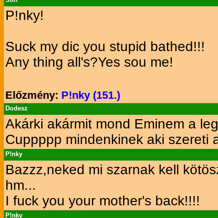
P!nky!
Suck my dic you stupid bathed!!!
Any thing all's?Yes sou me!
Előzmény:
P!nky (151.)
Dodesz
Akárki akármit mond Eminem a legjo
Cuppppp mindenkinek aki szereti a
P!nky
Bazzz,neked mi szarnak kell kötös
hm...
I fuck you your mother's back!!!!
P!nky