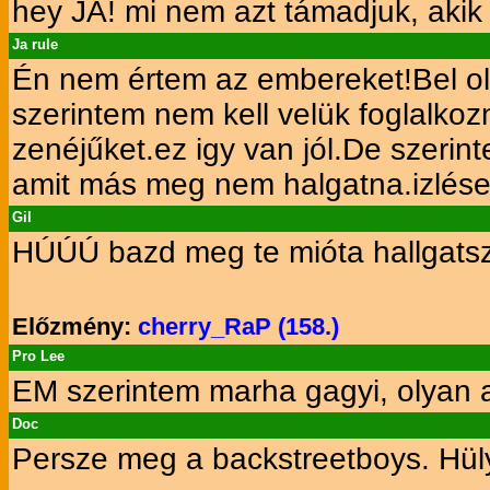
hey JA! mi nem azt támadjuk, akik
Ja rule
Én nem értem az embereket!Bel ol
szerintem nem kell velük foglalkozn
zenéjűket.ez igy van jól.De szerin
amit más meg nem halgatna.izlése
Gil
HÚÚÚ bazd meg te mióta hallgats
Előzmény:
cherry_RaP (158.)
Pro Lee
EM szerintem marha gagyi, olyan a
Doc
Persze meg a backstreetboys. Hü