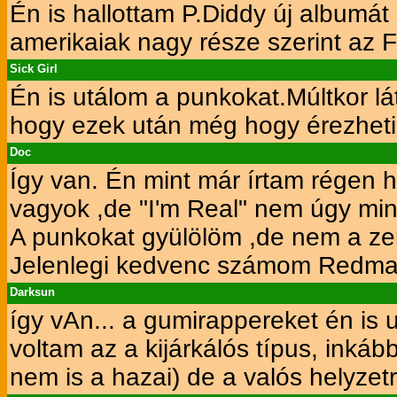
Én is hallottam P.Diddy új albumát
amerikaiak nagy része szerint az F
Sick Girl
Én is utálom a punkokat.Múltkor l
hogy ezek után még hogy érezheti
Doc
Így van. Én mint már írtam régen h
vagyok ,de "I'm Real" nem úgy min
A punkokat gyülölöm ,de nem a zen
Jelenlegi kedvenc számom Redman 
Darksun
így vAn... a gumirappereket én is
voltam az a kijárkálós típus, inkáb
nem is a hazai) de a valós helyzetr