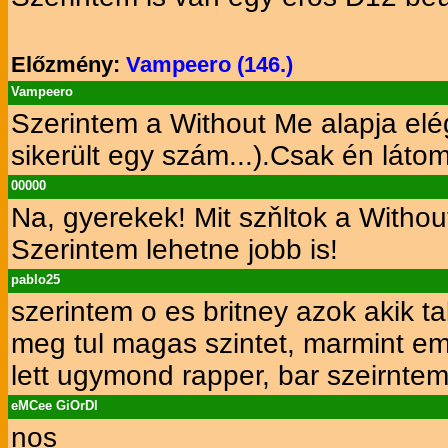
Előzmény:
Vampeero (146.)
Vampeero
Szerintem a Without Me alapja elég
sikerült egy szám...).Csak én láto
00000
Na, gyerekek! Mit szňltok a Witho
Szerintem lehetne jobb is!
pablo25
szerintem o es britney azok akik 
meg tul magas szintet, marmint em
lett ugymond rapper, bar szeirntem
eMCee GiOrDl
nos