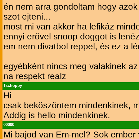
én nem arra gondoltam hogy azok is
szot ejteni...
most mi van akkor ha lefikáz minde
ennyi erővel snoop doggot is lenéz
em nem divatbol reppel, és ez a l
egyébként nincs meg valakinek az
na respekt realz
Tschöppy
Hi
csak beköszöntem mindenkinek, még
Addig is hello mindenkinek.
00000
Mi bajod van Em-mel? Sok ember v