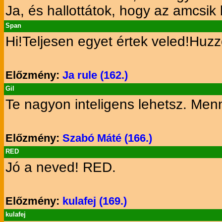
Ja, és hallottátok, hogy az amcsik b
Span
Hi!Teljesen egyet értek veled!Huzzo
Előzmény:
Ja rule (162.)
Gil
Te nagyon inteligens lehetsz. Men
Előzmény:
Szabó Máté (166.)
RED
Jó a neved! RED.
Előzmény:
kulafej (169.)
kulafej