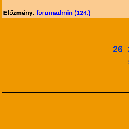
Előzmény:
forumadmin (124.)
26