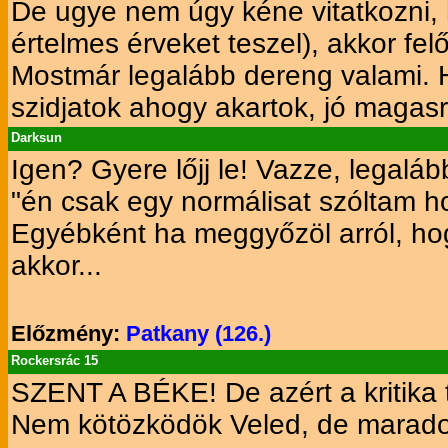
De ugye nem úgy kéne vitatkozni,
értelmes érveket teszel), akkor fe
Mostmár legalább dereng valami. Ha
szidjatok ahogy akartok, jó magasr
Darksun
Igen? Gyere lőjj le! Vazze, legalá
"én csak egy normálisat szóltam h
Egyébként ha meggyőzöl arról, hog
akkor...
Előzmény:
Patkany (126.)
Rockersrác 15
SZENT A BÉKE! De azért a kritika 
Nem kötözködök Veled, de marad