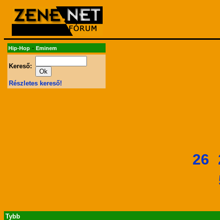
-
Hip-Hop
Eminem
Kereső:
Részletes kereső!
26
Tybb