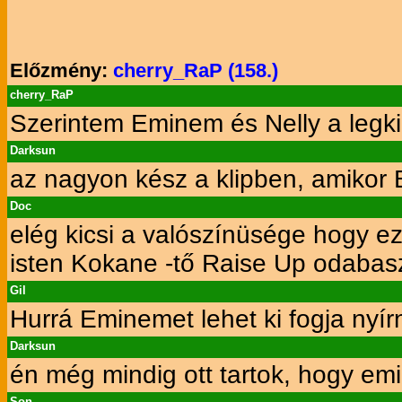
Előzmény:
cherry_RaP (158.)
cherry_RaP
Szerintem Eminem és Nelly a legki
Darksun
az nagyon kész a klipben, amikor 
Doc
elég kicsi a valószínüsége hogy 
isten Kokane -tő Raise Up odabasz
Gil
Hurrá Eminemet lehet ki fogja nyír
Darksun
én még mindig ott tartok, hogy em
Son