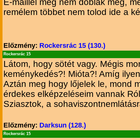
E-maillel meg nem doblak meg, mer
remélem többet nem tolod ide a kép
Előzmény:
Rockersrác 15 (130.)
Rockersrác 15
Látom, hogy sötét vagy. Mégis mo
keménykedés?! Mióta?! Amíg ilyen
Aztán meg hogy lőjelek le, mond má
érdekes elképzeléseim vannak Rólad
Sziasztok, a sohaviszontnemlátásr
Előzmény:
Darksun (128.)
Rockersrác 15