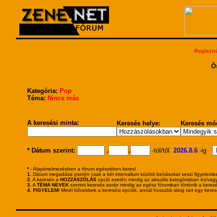
Regisztr
Ö
Kategória:
Pop
Téma:
Nincs más
A keresési minta:
Keresés helye:
Keresés mód
* Dátum szerint:
.
.
-tól/től
2026.8.6
-ig
*
- Alapértelmezésben a fórum egészében keres!
1.
Dátum megadása esetén csak a két intervallum közötti beírásokat veszi figyelembe
2.
A keresés a
HOZZÁSZÓLÁS
opció esetén mindig az aktuális kategóriaban és/vagy
3.
A
TÉMA NEVEK
szerinti keresés során mindig az egész fórumban történik a keres
4.
FIGYELEM!
Minél bővebbek a keresési opciók, annál hosszbb ideig tart egy keresé