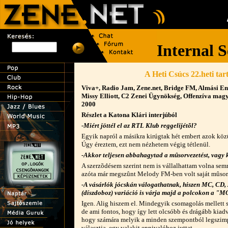
A
Heti Csúcs
22.heti tar
Viva+, Radio Jam, Zene.net, Bridge FM, Almási En
Missy Elliott, C2 Zenei Ügynökség, Offenzíva magy
2000
Részlet a Katona Klári interjúból
-Miért jöttél el az RTL Klub reggelijétõl?
Egyik napról a másikra kirúgtak hét embert azok köz
Úgy éreztem, ezt nem nézhetem végig tétlenül.
-Akkor teljesen abbahagytad a mûsorvezetést, vagy 
A szerzõdésem szerint nem is vállalhattam volna semm
azóta már megszûnt Melody FM-ben volt saját mûsor
-A vásárlók jócskán válogathatnak, hiszen MC, CD,
(díszdoboz) variáció is várja majd a polcokon a "M
Igen. Alig hiszem el. Mindegyik csomagolás mellett sz
de ami fontos, hogy így lett olcsóbb és drágább kiad
hogy számára melyik a minden szempontból legszimp
választja, egy valakit ennivalóhoz juttat.