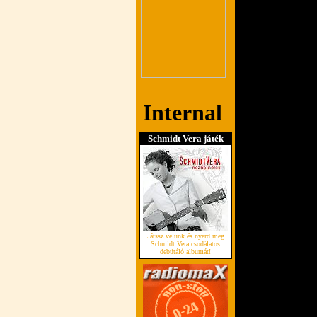
Schmidt Vera játék
Játssz velünk és nyerd meg
Schmidt Vera csodálatos
debütáló albumát!