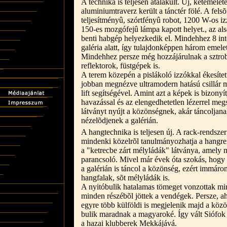
A technika is teljesen átalakult. Új, kétemelet
aluminiumtraverz került a tánctér fölé. A fels
teljesítményû, szórtfényû robot, 1200 W-os iz
150-es mozgófejû lámpa kapott helyet., az al
benti habgép helyezkedik el. Mindehhez 8 inte
galéria alatt, így tulajdonképpen három emele
Mindehhez persze még hozzájárulnak a sztr
reflektorok, füstgépek is.
A terem közepén a pislákoló izzókkal ékesített
jobban megnézve ultramodern hatású csillár má
lift segítségével. Amint azt a képek is bizonyí
havazással és az elengedhetetlen lézerrel me
látványt nyújt a közönségnek, akár táncoljan
nézelõdjenek a galérián.
A hangtechnika is teljesen új. A rack-rendszer 
mindenki közelrõl tanulmányozhatja a hangre
a "ketrecbe zárt mélyládák" látványa, amely má
parancsoló. Mivel már évek óta szokás, hog
a galérián is táncol a közönség, ezért immáron
hangfalak, sõt mélyládák is.
A nyitóbulik hatalamas tömeget vonzottak mi
minden részébõl jöttek a vendégek. Persze, a
egyre több külföldi is megjelenik majd a köz
bulik maradnak a magyaroké. Így vált Siófok
a hazai klubberek Mekkájává.