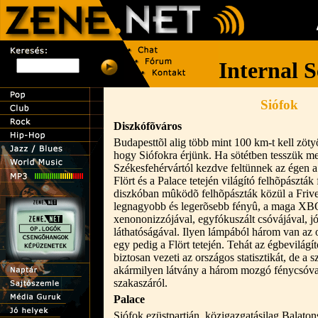
Siófok
Diszkófõváros
Budapesttõl alig több mint 100 km-t kell zö
hogy Siófokra érjünk. Ha sötétben tesszük me
Székesfehérvártól kezdve feltünnek az égen a 
Flört és a Palace tetején világító felhõpásztá
diszkóban mûködõ felhõpászták közül a Frive
legnagyobb és legerõsebb fényû, a maga XB
xenononizzójával, egyfókuszált csóvájával, j
láthatóságával. Ilyen lámpából három van az 
egy pedig a Flört tetején. Tehát az égbevilágí
biztosan vezeti az országos statisztikát, de a
akármilyen látvány a három mozgó fénycsóva 
szakaszáról.
Palace
Siófok ezüstpartján, közigazgatásilag Balato