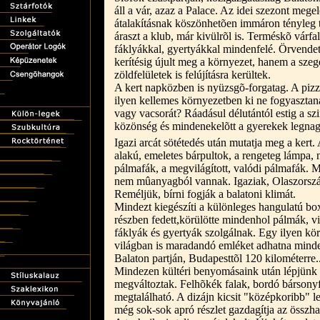
áll a vár, azaz a Palace. Az idei szezont meg
átalakításnak köszönhetõen immáron tényleg t
áraszt a klub, már kivülrõl is. Terméskõ várfal
fáklyákkal, gyertyákkal mindenfelé. Örvende
kerítésig újult meg a környezet, hanem a szeg
zöldfelületek is felújításra kerültek.
A kert napközben is nyüzsgõ-forgatag. A pizzé
ilyen kellemes környezetben ki ne fogyasztan
vagy vacsorát? Ráadásul délutántól estig a szi
közönség és mindenekelõtt a gyerekek legna
Igazi arcát sötétedés után mutatja meg a kert. 
alakú, emeletes bárpultok, a rengeteg lámpa, n
pálmafák, a megvilágított, valódi pálmafák.
nem mûanyagból vannak. Igaziak, Olaszorsz
Reméljük, bírni fogják a balatoni klimát.
Mindezt kiegészíti a különleges hangulatú box
részben fedett,körülötte mindenhol pálmák, vi
fáklyák és gyertyák szolgálnak. Egy ilyen kö
világban is maradandó emléket adhatna min
Balaton partján, Budapesttõl 120 kilométerre..
Mindezen kültéri benyomásaink után lépjünk be
megváltoztak. Felhõkék falak, bordó bársonyf
megtalálható. A dizájn kicsit "középkoribb" let
még sok-sok apró részlet gazdagítja az összhat