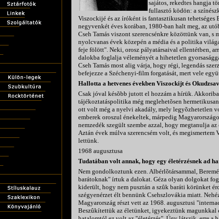
sajátos, rekedtes hangja tö
fullasztó ködön: a színész
Viszockijé és az íróként is fantasztikusan tehetséges
negyvenkét éves korában, 1980-ban halt meg, az utób
Cseh Tamás viszont szerencsénkre közöttünk van, s m
nyolcvanas évek közepén a média és a politika világ
feje fölött". Neki, orosz pályatársaival ellentétben, ar
dalokba foglalja véleményét a hihetetlen gyorsasággal
Cseh Tamás most alig várja, hogy régi, legendás sze
befejezze a Széchenyi-film forgatását, mert vele együt
Hallotta a hetvenes években Viszockijt és Okudzsa
Csak jóval késõbb jutott el hozzám a hírük. Akkoriba
tájékoztatáspolitika még meglehetõsen hermetikusan z
ott volt még a nyelvi akadály, mely legyõzhetetlen 
emberek oroszul énekeltek, márpedig Magyarországo
nemzedék szegült szembe azzal, hogy megtanulja az o
Aztán évek múlva szerencsém volt, és megismertem Vis
lettünk.
1968 augusztusa
Tudatában volt annak, hogy egy életérzésnek ad h
Nem gondolkoztunk ezen. Albérlõtársammal, Beremén
barátoknak" írtuk a dalokat. Géza olyan dolgokat fo
kiderült, hogy nem pusztán a szûk baráti körünket ér
szégyenérzet élt bennünk Csehszlovákia miatt. Nehéz
Magyarország részt vett az 1968. augusztusi "interna
Beszûkítettük az életünket, igyekeztünk magunkkal é
hatalomtól ez volt az "életérzés". Úgy látszik, erre a