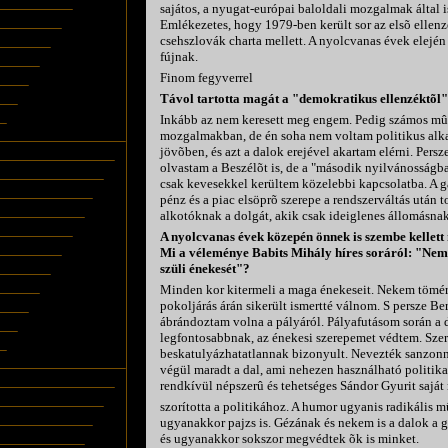
sajátos, a nyugat-európai baloldali mozgalmak által is 
Emlékezetes, hogy 1979-ben került sor az elsõ ellenzé
csehszlovák charta mellett. A nyolcvanas évek elejé
fújnak.
Finom fegyverrel
Távol tartotta magát a "demokratikus ellenzéktõl
Inkább az nem keresett meg engem. Pedig számos mûv
mozgalmakban, de én soha nem voltam politikus alkat
jövõben, és azt a dalok erejével akartam elérni. Pers
olvastam a Beszélõt is, de a "második nyilvánosságb
csak kevesekkel kerültem közelebbi kapcsolatba. A g
pénz és a piac elsöprõ szerepe a rendszerváltás után 
alkotóknak a dolgát, akik csak ideiglenes állomásnak 
A nyolcvanas évek közepén önnek is szembe kellett 
Mi a véleménye Babits Mihály híres soráról: "Nem a
szüli énekesét"?
Minden kor kitermeli a maga énekeseit. Nekem tömé
pokoljárás árán sikerült ismertté válnom. S persze B
ábrándoztam volna a pályáról. Pályafutásom során a d
legfontosabbnak, az énekesi szerepemet védtem. Szer
beskatulyázhatatlannak bizonyult. Nevezték sanzon
végül maradt a dal, ami nehezen használható politikai
rendkívül népszerû és tehetséges Sándor Gyurit saját
szorította a politikához. A humor ugyanis radikális m
ugyanakkor pajzs is. Gézának és nekem is a dalok a g
és ugyanakkor sokszor megvédtek õk is minket.