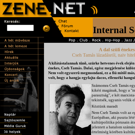
A dal szüli énekes
Cseh Tamás lázadásról, naiv hitek
A kilátástalannak tûnõ, szürke hetvenes évek elején 
énekes, Cseh Tamás. Dalai, egész megjelenése külön
Nem volt egyszerû megmondani, ez a fiú mitõl más,
volt, hogy a hangja egyfajta dacos, ellenzéki hangul
Számomra Cseh Tamás egy o
kikéri magának, hogy a "m
parasztság", e két marxista
tekintsék, ugyanis velük el
Köztünk maradt
Nem Cseh Tamás volt az eg
Európában, aki puszta lété
kultúrpolitika pórusain áts
jelentett a hatalom számár
értelmiség körében kultik