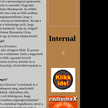
rt át a mesterségesen gerjesztett,
ként is zseniális Vlagyimir
 Bulat Okudzsaváé. Az elõbbi
bi sincs már az élõk sorában.
egtapasztalhatta, hogy a
a bizonyos értelemben "átcsap a
ra is lehetõsége nyílt, hogy
 átalakuló "szép új világról".
rzõtársa, Bereményi Géza
t egy új lemez írására készül.
vát?
n a hivatalos
árt, elvágott tõlük. És persze
volt a számomra. Ezek a nagyszerû
n több, egymást követõ
rosz nyelvet, köztük én is.
zockijt, rövid idõre barátok is
angot?
yi Gézával "a szobának és a
galmazott meg, amelyekrõl
deklik. Akkoriban erõs
 volt feldolgozni, hogy
cionalista segítségnyújtásban".
s a dalokkal foglalkozni, távol a
 hangvételre fogékony volt az