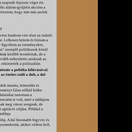
inspirált fejezete véget ért.
ki aláírás-gyûjtési akcióra a
n éreztem, hogy már más szelek
"?
ész barátom vett részt az induló
. Lelkesen hittem és bíztam a
ze figyeltem az eseményeket,
an" szereplõ politikusok közül
átak késõbb leomlottak, de a
tovább nehezítette azoknak az
tekintették a politizálást.
néznie a politika kihívásával.
z énekes szüli a dalt, a dal
rdek munka, lemondás és
ereményi Géza nélkül hiába
alainkat tartottam a
encsém is volt, mert a mûfajom
nak meg városi songnak, de
 agitáció céljára. Például a
 mûfaja
ûfaj. A dal finomabb fegyver, és
yermekeink, akiket védeni kell,