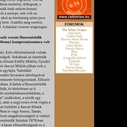
tem énekelni, felkaptak, s
onák írtak nekem hosszú
t a szerepe, sok volt az
 ahol az értelmiség színe-java
j hírre. A média meg esetlen,
FÓRUMOK
. A dalokat viszont rengetegen
The White Stripes
Superbutt
Linkin Park
ászló vezette Huszonötödik
Heaven Street Seven
n. Mennyi kompromisszumra volt
Placebo
Limp Bizkit
Darren Hayes
i. Erõs ellenérzéseink voltak.
Blue
P!nk
tságok. Sokaknak az ösztönük
A legjobb klubok
kat elõször Erdély Miklós, Gyurkó
Eminem
50 Cent
 és Jancsó Miklós jóban volt a
Snoop Dogg
 egyfajta "baloldali
Sub Bass Monster
esedett hivatalos ideológiával
edszerre beleegyeztünk. Elõször
adtam. A dalok a Huszonötödik
lták, és áttételesen az õ
adó szinháézbanszínházban, a
" uralkodott, a nézõk egy
nt, amit a negyvenes évek végén a
at érzõdött a Jancsó-filmek
 "Nem te vagy fontos, Tamás,
lzott magabiztosságtól is védeni
szonötödik Színház 1978-ban
l a hazai ellenzékiségnek ez a