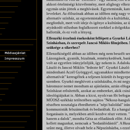
akkori értelmiségi közvélemény, mert alighogy elkezd
egymás után jöttek a meghívások. Egyetemisták, kat
leveleket. Az élõszónak abban az idõben még nagy vol
alternatív színház, az egyetemistaklub és a kultúrház,
megfordult, mert volt ideje és igénye a kultúrára, az ú
atyáskodó stílusban foglalkozott ezekkel a dolgokkal
hallották, és ez volt a lényeg.
Ellenzéki érzelmû énekesként fellépett a Gyurkó L
Színházban, és szerepelt Jancsó Miklós filmjeibe
szüksége a sikerhez?
Ellenzékiségrõl abban az idõben még nem beszélt senk
Lázongások, gyanúk, bizalmak, reménykedések, bará
volt az egyetlen irányjelzõjük, így nekem is. A dalo
László és Jancsó Miklós "fedezte fel". Gyurkó László
mindenható Aczél Györggyel, ugyanakkor mindketten
alternatívát" keresgéltek a teljesen kiürült és begyep
szemben. Gyurkó meghívott a színházába, és mi negy
háromszor nemet mondtam az ajánlatára, aztán elfog
Színházat erõsítették, azokat az embereket, akik csiná
ideológiájukat is. Abban a kicsi, nyolcvan fõt befog
MÚOSZ-székház tetõterében sajátos "Nékosz-hangulat
részében nosztalgia ébredhetett a "népi baloldal" irá
kommunisták felszámoltak és bedaráltak. Ez a hangul
forgatásain is, melyekben attól kezdve részt vettem.
hanem a dalok", mondta Géza az elõadások elõtt. A tú
kellett magunkat, nemcsak a "bedarálódástól". A Hu
szûnt meg, illetve olvadt bele a Népszínházba, s ezze