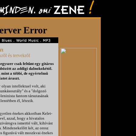
ét
rõl és tervekrõl
egyszer csak feltûnt egy gitáros
bözött az addigi dalnokokétól.
 mint a többi, de egyértelmû
atot áraszt.
lyan intellektuel volt, aki
unkásosztály" és a "dolgozó
-leninista fantom társutasának
lentétben él, létezik.
yetlen énekes akkoriban Kelet-
vel, azzal, hogy a hivatalos
zivárogva ismertté vált, kihívást
a. Mindenekelõtt két, az orosz
us figurává vált moszkvai énekes