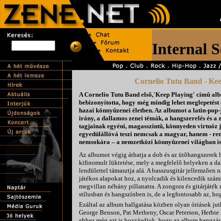
Cornelio Tutu Band - Kee
A Cornelio Tutu Band elsõ,'Keep Playing' címû al
bebizonyította, hogy még mindig lehet meglepetést
hazai könnyûzenei életben. Az albumot a latin-pop-
irány, a dallamos zenei témák, a hangszerelés és a
tagjainak egyéni, magasszintû, könnyeden virtuóz 
egyedülállóvá teszi nemcsak a magyar, hanem - re
nemsokára – a nemzetközi könnyûzenei világban is
Az albumot végig áthatja a dob és az ütõhangszerek
kifinomult lüktetése, mely a megfelelõ helyeken a da
lendülettel támasztja alá. A basszusgitár jellemzõen 
játékos alapokat hoz, a nyolcadik és kilencedik szám
megvillan néhány pillanatra. A zongora és gitárjáték
stílusban és hangszínben is, de a legfontosabb az, h
Ezáltal az album hallgatása közben olyan óriások ju
George Benson, Pat Metheny, Oscar Peterson, Herbie
ehhez még azt is hozzáadjuk, hogy az album hangzás