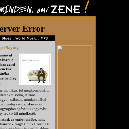
p Playing
bumával
 okozni a
jazz zenei
 zenekar
játéka
mélhetõleg
.
 harmonikus, jól megkomponált,
llamokat sodró, latinos
nagyon stílusos, mindazonáltal
ban pedig szólisztikusan is
 ragyogóan egészíti ki egymást
ogy redkívüli mindkettõ.
thatnak az ember eszébe, mint
 Hancock, vagy Chick Corea. Ha
ának minõsége is kiváló, akkor