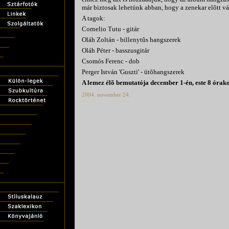
már biztosak lehetünk abban, hogy a zenekar elõtt vá
A tagok:
Cornelio Tutu - gitár
Oláh Zoltán - billenytûs hangszerek
Oláh Péter - basszusgitár
Csomós Ferenc - dob
Perger István 'Guszti' - ütõhangszerek
A lemez élõ bemutatója december 1-én, este 8 órako
2004. november 24.