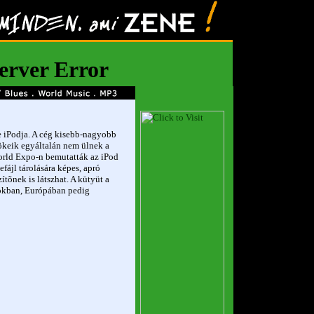
e iPodja. A cég kisebb-nagyobb
rnökeik egyáltalán nem ülnek a
rld Expo-n bemutatták az iPod
fájl tárolására képes, apró
ítõnek is látszhat. A kütyüt a
mokban, Európában pedig