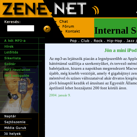
Jön a mini iPod
Az mp3-as lejátszók piacán a legnépszerûbb az Appl
háttértárral szállítja a szerkentyûket, és tervezõ mé
babérjaikon, hiszen a napokban megrendezett Macwo
újabb, még kisebb verzióját, amely 4 gigabájtnyi zene
méretével és színes változataival akár divatos kiegész
jövõ hónaptól kezdik el árusítani az Egyesült Álla
áprilistól lehet hozzájutni 200 font körüli áron.
2004. január 9.