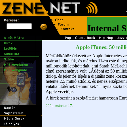
Apple iTunes: 50 millió
Mérföldkõhöz érkezett az Apple Internetes zen
nyáron indították, és március 11-én este ünn
milliomodik letöltött dalt, ami Sarah McLach
címû szerzeménye volt. „Átlépni az 50 milliós
dolog, és jelentõs lépés a digitális zene kor
hetente 2,5 millió adódik, és nehéz elképzelni
valaha utólérnek bennünket.” – nyilatkozta b
Apple vezetõje.
A hírek szerint a szolgáltatást hamarosan Euró
2004. március 17.