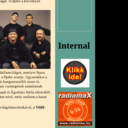
lágát. A Djabe a következõ
 dallamvilágot, amelyet Sipos
t a Djabe zenéje. Ugyanakkor a
ás hangszerszólói zenei és
igazi csemegének számítanak.
át és Égerházi Attila ötleteibõl.
lhat nézõ, mely unikum a hazai
.
világítástechnikával, a
VARI-