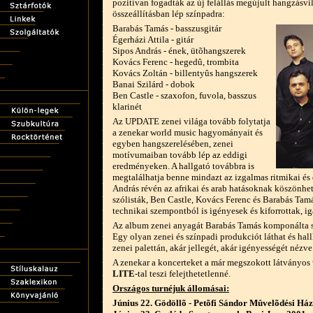
pozitívan fogadták az új felállás megújult hangzásvi
összeállításban lép színpadra:
Barabás Tamás - basszusgitár
Égerházi Attila - gitár
Sipos András - ének, ütõhangszerek
Kovács Ferenc - hegedû, trombita
Kovács Zoltán - billentyûs hangszerek
Banai Szilárd - dobok
Ben Castle - szaxofon, fuvola, basszus
klarinét
Az UPDATE zenei világa tovább folytatja
a zenekar world music hagyományait és
egyben hangszerelésében, zenei
motívumaiban tovább lép az eddigi
eredményeken. A hallgató továbbra is
megtalálhatja benne mindazt az izgalmas ritmikai és
András révén az afrikai és arab hatásoknak köszönhe
szólisták, Ben Castle, Kovács Ferenc és Barabás Tam
technikai szempontból is igényesek és kiforrottak, 
Az album zenei anyagát Barabás Tamás komponálta saj
Egy olyan zenei és színpadi produkciót láthat és hal
zenei palettán, akár jellegét, akár igényességét nézve
A zenekar a koncerteket a már megszokott látványos 
LITE
-tal teszi felejthetetlenné.
Országos turnéjuk állomásai:
Június 22. Gödöllõ - Petõfi Sándor Mûvelõdési Ház