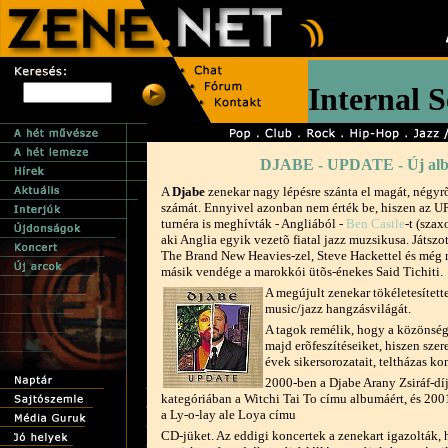
DJABE - UPDATE - Új alb
A
Djabe
zenekar nagy lépésre szánta el magát, négyrõ
számát. Ennyivel azonban nem érték be, hiszen az 
turnéra is meghívták - Angliából -
Ben Castle
-t (szax
aki Anglia egyik vezetõ fiatal jazz muzsikusa. Játszo
The Brand New Heavies-zel, Steve Hackettel és még n
másik vendége a marokkói ütõs-énekes Said Tichiti.
A megújult zenekar tökéletesítette
music/jazz hangzásvilágát.
A tagok remélik, hogy a közönség 
majd erõfeszítéseiket, hiszen szer
évek sikersorozatait, teltházas kon
2000-ben a Djabe Arany Zsiráf-dí
kategóriában a Witchi Tai To címu albumáért, és 2001
a Ly-o-lay ale Loya címu
CD-jüket. Az eddigi koncertek a zenekart igazolták,