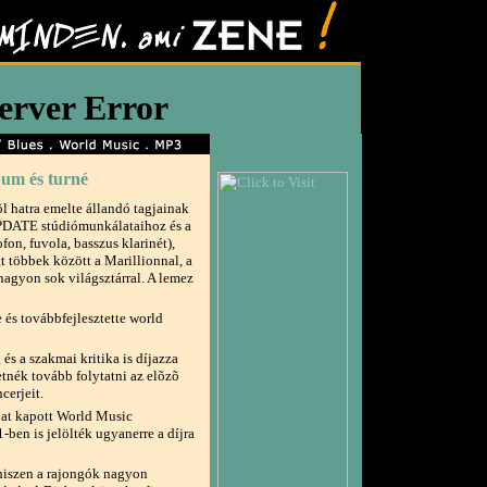
um és turné
l hatra emelte állandó tagjainak
UPDATE stúdiómunkálataihoz és a
ofon, fuvola, basszus klarinét),
tt többek között a Marillionnal, a
agyon sok világsztárral. A lemez
 és továbbfejlesztette world
és a szakmai kritika is díjazza
etnék tovább folytatni az elõzõ
cerjeit.
jat kapott World Music
-ben is jelölték ugyanerre a díjra
 hiszen a rajongók nagyon