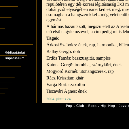
repülõtéren egy dél-koreai légitársaság 3x3 m
dohányzóhelyiségében ismerkedtek meg, mive
csomagban a hangszerekkel - még véletlenül 
egymást.
A hármas hazautazott, megszületett az Ansel
elõ elsõ nagylemezével, a cím pedig mi is leh
Tagok
Árkosi Szabolcs: ének, rap, harmonika, billen
Ballay Gergõ: dob
Erdõs Tamás: basszusgitár, samples
Katona Gergõ: trombita, szárnykürt, ének
Mogyoró Kornél: ütõhangszerek, rap
Rácz Krisztián: gitár
Varga Bori: szaxofon
Tiszavári Ágnes: ének
2004. június 24.