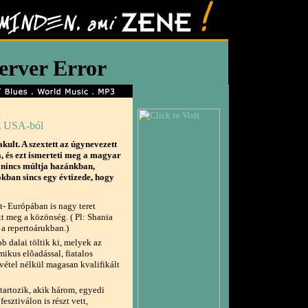
n
z USA-ból
kult. A szextett az úgynevezett
 és ezt ismerteti meg a magyar
 nincs múltja hazánkban,
okban sincs egy évtizede, hogy
t- Európában is nagy teret
t meg a közönség. ( Pl: Shania
 a repertoárukban.)
b dalai töltik ki, melyek az
ikus elõadással, fiatalos
ivétel nélkül magasan kvalifikált
tartozik, akik három, egyedi
sztiválon is részt vett,