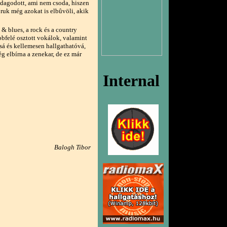
dagodott, ami nem csoda, hiszen
ruk még azokat is elbûvöli, akik
& blues, a rock és a country
bbfelé osztott vokálok, valamint
ssá és kellemesen hallgathatóvá,
ég elbírna a zenekar, de ez már
Balogh Tibor