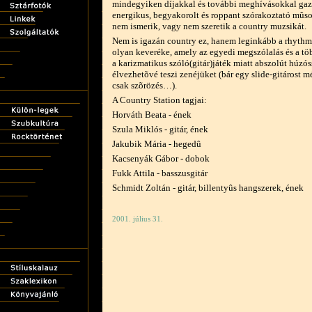
mindegyiken díjakkal és további meghívásokkal gaz
energikus, begyakorolt és roppant szórakoztató mûso
nem ismerik, vagy nem szeretik a country muzsikát.
Nem is igazán country ez, hanem leginkább a rhythm 
olyan keveréke, amely az egyedi megszólalás és a tö
a karizmatikus szóló(gitár)játék miatt abszolút húzó
élvezhetõvé teszi zenéjüket (bár egy slide-gitárost m
csak szõrözés…).
A Country Station tagjai:
Horváth Beata - ének
Szula Miklós - gitár, ének
Jakubik Mária - hegedû
Kacsenyák Gábor - dobok
Fukk Attila - basszusgitár
Schmidt Zoltán - gitár, billentyûs hangszerek, ének
2001. július 31.