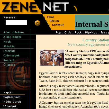
Country Statio
New country egyenesen a
A Country Station 1998 õszén ala
New Country muzsikát adoptálta,
hallgatókkal. Ennek a mûfajnak
jóllehet, még az Egyesült Állam
megszületett
Egyedülálló sikerét viszont mutatja, hogy már nyuga
hódított. Nálunk még csak néhány elõadót ismerhetet
Twain, Faith Hill, akiknek számait õk is szerepeltetik
Mûsoruk nagy részét amerikai sztárelõadók legfrisseb
USA-ban a toplisták élén találhatóak. A zenekar dinam
lendülettel és profi minõségben szólal meg. Tagjai k
és szakmailag elismert zenészek.
A Country Station zenekar azon kevés együttes közé 
hangú énekessel rendelkeznek. A zenekar több neves fe