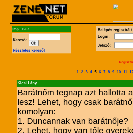
-
Pop
Blue
Belépés regisztrált
Login:
Kereső:
Jelszó:
Részletes kereső!
Regisztr
1
2
3
4
5
6
7
8
9
10
11
1
Kicsi Lány
Barátnőm tegnap azt hallotta
lesz! Lehet, hogy csak barátnőm
komolyan:
1. Duncannak van barátnője?
2. Lehet, hogy van tőle gyerek