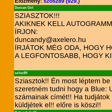
Előzmény:
szösz89 (929.)
Duncan Girl
SZIASZTOK!!!
AKIKNEK KELL AUTOGRAMM
ÍRJON:
duncandy@axelero.hu
ÍRJÁTOK MÉG ODA, HOGY H
A LEGFONTOSABB, HOGY KI
szösz89
Sziasztok!! Én most léptem be
szeretném tudni hogy a Blue
számainak címét!! Ha tudjátok a
küldjétek el!! előre is köszi!!