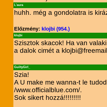
L'aura
huhh. még a gondolatra is kirá
Előzmény:
klojbi (954.)
klojbi
Szisztok skacok! Ha van valak
a dalok cimét a klojbi@freemail
GuiltyGirl_
Szia!
A U make me wanna-t le tudod t
/www.officialblue.com/.
Sok sikert hozzá!!!!!!!!!