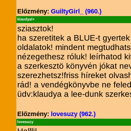
Előzmény:
GuiltyGirl_ (960.)
klaudya!+
sziasztok!
ha szeretitek a BLUE-t gyertek 
oldalatok! mindent megtudhatsz
nézegethesz róluk! leírhatod kit
a szerkesztö könyvén jókat nev
szerezhetsz!friss híreket olvash
rád! a vendégkönyvbe ne feled
üdv:klaudya a lee-dunk szerke
Előzmény:
lovesuzy (962.)
lovesuzy