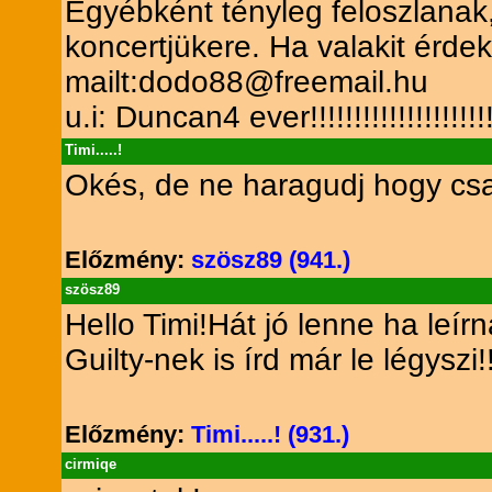
Egyébként tényleg feloszlanak
koncertjükere. Ha valakit érde
mailt:dodo88@freemail.hu
u.i: Duncan4 ever!!!!!!!!!!!!!!!!!!!!
Timi.....!
Okés, de ne haragudj hogy csak 
Előzmény:
szösz89 (941.)
szösz89
Hello Timi!Hát jó lenne ha leí
Guilty-nek is írd már le légyszi!
Előzmény:
Timi.....! (931.)
cirmiqe