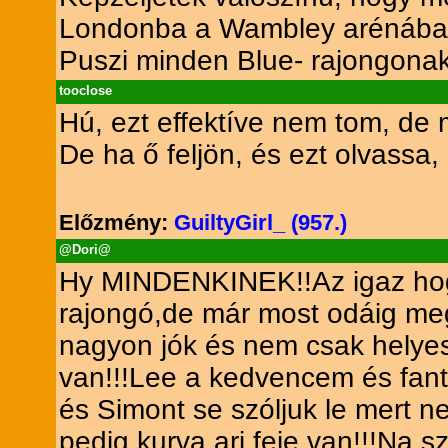
Londonba a Wambley arénába.
Puszi minden Blue- rajongonak!!!
tooclose
Hú, ezt effektíve nem tom, de 
De ha ő feljön, és ezt olvassa, b
Előzmény:
GuiltyGirl_ (957.)
@Dori@
Hy MINDENKINEK!!Az igaz hog
rajongó,de már most odáig meg
nagyon jók és nem csak helye
van!!!Lee a kedvencem és fant
és Simont se szóljuk le mert n
pedig kurva ari feje van!!!Na 