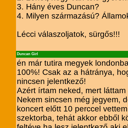
3. Hány éves Duncan?
4. Milyen származású? Államok
Lécci válaszoljatok, sürgős!!!
Duncan Girl
én már tutira megyek londonb
100%! Csak az a hátránya, ho
nincsen jelentkező!
Azért írtam neked, mert láttam 
Nekem sincsen még jegyem, de 
koncert előtt 10 perccel vette
szektorba, tehát akkor ebből k
feltéve ha lesz jelentkező aki 