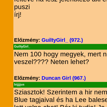
puszi
írj!
Előzmény:
GuiltyGirl_ (972.)
GuiltyGirl_
Nem 100 hogy megyek, mert ne
veszel???? Neten lehet?
Előzmény:
Duncan Girl (967.)
bijjjjus
Sziasztok! Szerintem a hir ne
Blue tagjaival és ha Lee bales