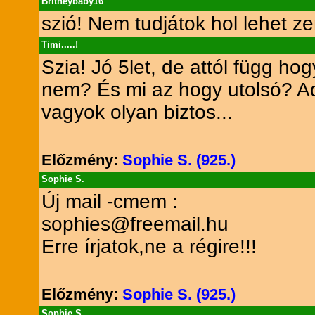
Britneybaby16
szió! Nem tudjátok hol lehet ze
Timi.....!
Szia! Jó 5let, de attól függ ho
nem? És mi az hogy utolsó? A
vagyok olyan biztos...
Előzmény:
Sophie S. (925.)
Sophie S.
Új mail -cmem :
sophies@freemail.hu
Erre írjatok,ne a régire!!!
Előzmény:
Sophie S. (925.)
Sophie S.