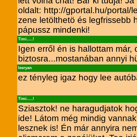
lett volna chat! Bár ki tudja! 
oldalt: http://gportal.hu/portal/
zene letölthetö és legfrissebb 
pápussz mindenki!
Timi.....!
Igen erről én is hallottam má
biztosra...mostanában annyi h
leeryan
ez tényleg igaz hogy lee autób
Timi.....!
Sziasztok! ne haragudjatok ho
ide! Látom még mindig vannak 
lesznek is! Én már annyira nem