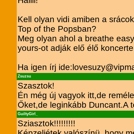
Hallli!
Kell olyan vidi amiben a srácok az
Top of the Popsban?
Meg olyan ahol a breathe easy
yours-ot adják elő élő koncert
Ha igen írj ide:lovesuzy@vipma
Zsuzsu
Szasztok!
Én még új vagyok itt,de reméle
Őket,de leginkább Duncant.A t
GuiltyGirl_
Sziasztok!!!!!!!!!
Képzeljétek valószínü, hogy m