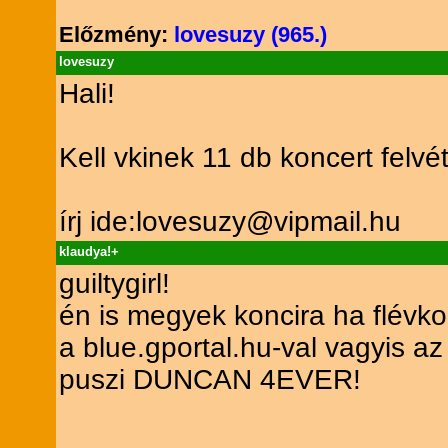
Előzmény:
lovesuzy (965.)
lovesuzy
Hali!
Kell vkinek 11 db koncert felvé
írj ide:lovesuzy@vipmail.hu
klaudya!+
guiltygirl!
én is megyek koncira ha flévk
a blue.gportal.hu-val vagyis az 
puszi DUNCAN 4EVER!