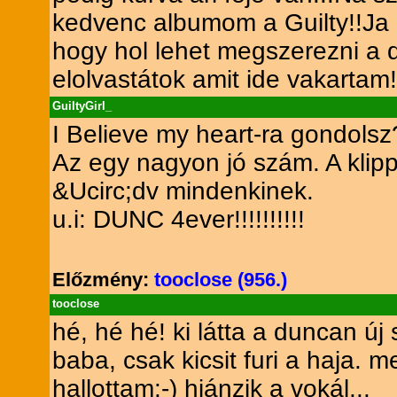
kedvenc albumom a Guilty!!Ja 
hogy hol lehet megszerezni a 
elolvastátok amit ide vakartam!!
GuiltyGirl_
I Believe my heart-ra gondolsz
Az egy nagyon jó szám. A klipp
&Ucirc;dv mindenkinek.
u.i: DUNC 4ever!!!!!!!!!!
Előzmény:
tooclose (956.)
tooclose
hé, hé hé! ki látta a duncan ú
baba, csak kicsit furi a haja. m
hallottam:-) hiánzik a vokál...