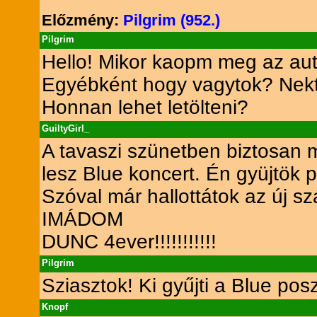
Előzmény:
Pilgrim (952.)
Pilgrim
Hello! Mikor kaopm meg az a
Egyébként hogy vagytok? Ne
Honnan lehet letölteni?
GuiltyGirl_
A tavaszi szünetben biztosan
lesz Blue koncert. Én gyüjtök 
Szóval már hallottátok az új s
IMÁDOM
DUNC 4ever!!!!!!!!!!!
Pilgrim
Sziasztok! Ki gyűjti a Blue pos
Knopf