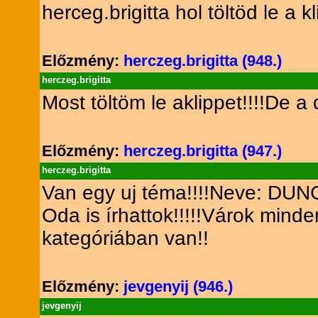
herceg.brigitta hol töltöd le a 
Előzmény:
herczeg.brigitta (948.)
herczeg.brigitta
Most töltöm le aklippet!!!!De a 
Előzmény:
herczeg.brigitta (947.)
herczeg.brigitta
Van egy uj téma!!!!Neve: DU
Oda is írhattok!!!!!Várok minde
kategóriában van!!
Előzmény:
jevgenyij (946.)
jevgenyij