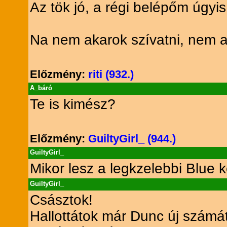
Az tök jó, a régi belépőm úgyis le
Na nem akarok szívatni, nem a
Előzmény:
riti (932.)
A_báró
Te is kimész?
Előzmény:
GuiltyGirl_ (944.)
GuiltyGirl_
Mikor lesz a legkzelebbi Blue
GuiltyGirl_
Császtok!
Hallottátok már Dunc új számát