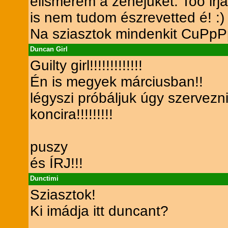
elismerem a zenéjüket. Too irjá
is nem tudom észrevetted é! :)
Na sziasztok mindenkit CuPp
Duncan Girl
Guilty girl!!!!!!!!!!!!!
Én is megyek márciusban!!
légyszi próbáljuk úgy szervezn
koncira!!!!!!!!!
puszy
és ÍRJ!!!
Dunctimi
Sziasztok!
Ki imádja itt duncant?