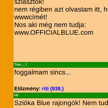
sziasztok!
nem régiben azt olvastam itt,
wwwcímét!
Nos aki még nem tudja:
www.OFFICIALBLUE.com
Timi.....!
foggalmam sincs...
Előzmény:
riti (938.)
riti
Szióka Blue rajongók! Nem tud