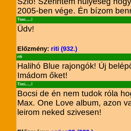
Szió! Szerintem hülyeség hogy
2005-ben vége. Én bízom ben
Timi.....!
Üdv!
Előzmény:
riti (932.)
riti
Halihó Blue rajongók! Új belé
Imádom őket!
Timi.....!
Bocsi de én nem tudok róla h
Max. One Love album, azon van
leirom neked szivesen!