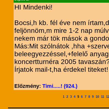
HI Mindenki!
Bocsi,h kb. fél éve nem írtam
feljönnöm,m mire 1-2 nap múlva
nekem már tök mások a gondo
Más:Mit szólnátok ,hha +szerv
beleegyezzéssel,+felelő anyagi
koncertturnéra 2005 tavaszán
Írjatok mail-t,ha érdekel titeket!
Előzmény:
Timi.....! (924.)
1
2
3
4
5
6
7
8
9
10
11
1