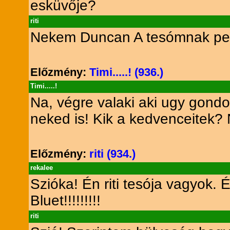
esküvője?
riti
Nekem Duncan A tesómnak pe
Előzmény:
Timi.....! (936.)
Timi.....!
Na, végre valaki aki ugy gondolk
neked is! Kik a kedvenceitek? 
Előzmény:
riti (934.)
rekalee
Szióka! Én riti tesója vagyok.
Bluet!!!!!!!!!
riti