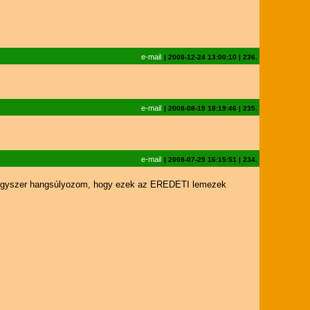
e-mail
|
2008-12-24 13:00:10
|
236.
e-mail
|
2008-08-19 18:19:46
|
235.
e-mail
|
2008-07-29 16:15:51
|
234.
 Még egyszer hangsúlyozom, hogy ezek az EREDETI lemezek