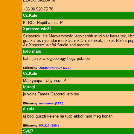
ELADÓ DALOK !!!
+36 30 520 75 78
Cs.Kate
KTRC - Repül a mic :P
Xpressmusic84
Sziasztok! Ha Magyarország legolcsóbb stúdióját keresitek, lá
grafikai és nyomdai munkák, reklám, remixek, mixek főként po
Az Xpressmusic84 Studio and records
kalo malo
hát ll junior a legjobb úgy hogy pofa be
Előzmény:
JUNIOR KIRÁLY (222.)
Cs.Kate
Márkypapa - Ugyanaz :P
igiregi
jo volna Tamas Gabortol letöltes
Előzmény:
nemletezo (214.)
djzola
uj bodi guszti kelene ha tudc akkor mod meg honan
Előzmény:
ICU210 (189.)
Syl27