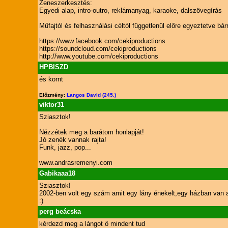
Zeneszerkesztés:
Egyedi alap, intro-outro, reklámanyag, karaoke, dalszövegírás
Műfajtól és felhasználási céltól függetlenül előre egyeztetve b
https://www.facebook.com/cekiproductions
https://soundcloud.com/cekiproductions
http://www.youtube.com/cekiproductions
HPBISZD
és kornt
Előzmény:
Langos David (245.)
viktor31
Sziasztok!
Nézzétek meg a barátom honlapját!
Jó zenék vannak rajta!
Funk, jazz, pop...
www.andrasremenyi.com
Gabikaaa18
Sziasztok!
2002-ben volt egy szám amit egy lány énekelt,egy házban van a 
:)
perg beácska
kérdezd meg a lángot ö mindent tud