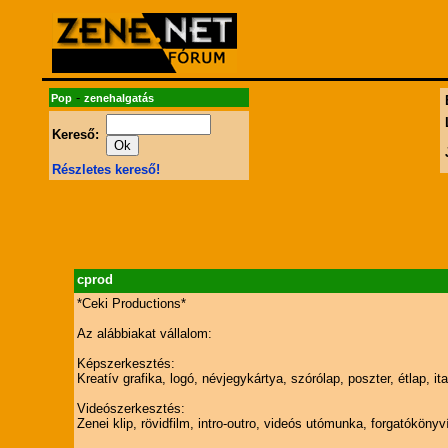
-
Pop
zenehalgatás
Kereső:
Részletes kereső!
cprod
*Ceki Productions*
Az alábbiakat vállalom:
Képszerkesztés:
Kreatív grafika, logó, névjegykártya, szórólap, poszter, étlap, i
Videószerkesztés:
Zenei klip, rövidfilm, intro-outro, videós utómunka, forgatókönyv