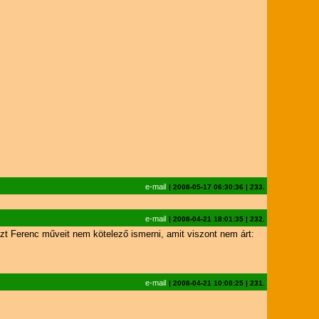
e-mail
|
2008-05-17 06:30:36
|
233.
e-mail
|
2008-04-21 18:01:35
|
232.
Liszt Ferenc műveit nem kötelező ismerni, amit viszont nem árt:
e-mail
|
2008-04-21 10:08:25
|
231.