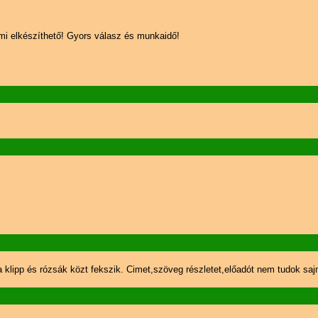
ármi elkészíthető! Gyors válasz és munkaidő!
klipp és rózsák közt fekszik. Cimet,szöveg részletet,előadót nem tudok sajn