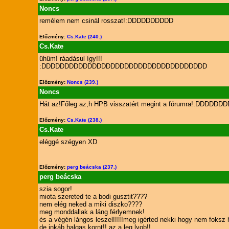
Noncs
remélem nem csinál rosszat!:DDDDDDDDDD
Előzmény:
Cs.Kate (240.)
Cs.Kate
ühüm! ráadásul így!!!
:DDDDDDDDDDDDDDDDDDDDDDDDDDDDDDDDDDDD
Előzmény:
Noncs (239.)
Noncs
Hát az!Főleg az,h HPB visszatért megint a fórumra!:DDD
Előzmény:
Cs.Kate (238.)
Cs.Kate
eléggé szégyen XD
Előzmény:
perg beácska (237.)
perg beácska
szia sogor!
miota szereted te a bodi gusztit????
nem elég neked a miki diszko????
meg monddallak a láng férlyemnek!
és a végén lángos leszel!!!!!meg igérted nekki hogy nem foksz h
de inkáb halgas kornt!! az a leg lyob!!