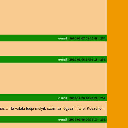
e-mail
|
2010-02-07 01:15:58
|
254.
e-mail
|
2010-01-06 17:02:16
|
253.
e-mail
|
2009-12-26 20:44:22
|
252.
os .. Ha valaki tudja melyik szám az légyszi írja le! Köszönöm
e-mail
|
2009-02-08 00:39:17
|
251.