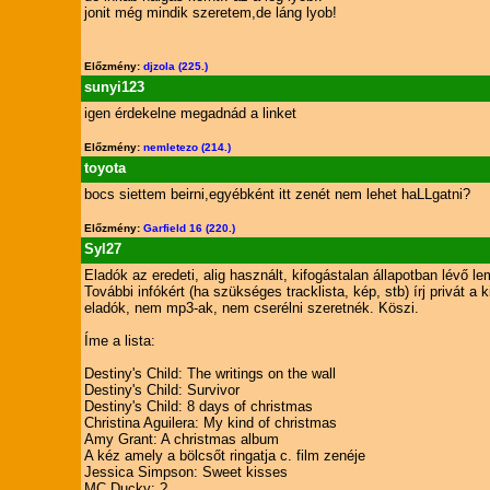
jonit még mindik szeretem,de láng lyob!
Előzmény:
djzola (225.)
sunyi123
igen érdekelne megadnád a linket
Előzmény:
nemletezo (214.)
toyota
bocs siettem beirni,egyébként itt zenét nem lehet haLLgatni?
Előzmény:
Garfield 16 (220.)
Syl27
Eladók az eredeti, alig használt, kifogástalan állapotban lévő l
További infókért (ha szükséges tracklista, kép, stb) írj priv
eladók, nem mp3-ak, nem cserélni szeretnék. Köszi.
Íme a lista:
Destiny's Child: The writings on the wall
Destiny's Child: Survivor
Destiny's Child: 8 days of christmas
Christina Aguilera: My kind of christmas
Amy Grant: A christmas album
A kéz amely a bölcsőt ringatja c. film zenéje
Jessica Simpson: Sweet kisses
MC Ducky: ?