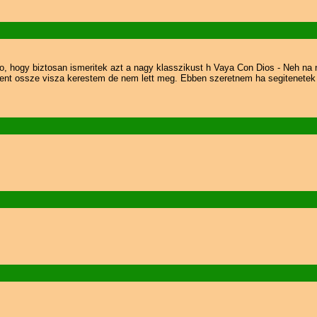
, hogy biztosan ismeritek azt a nagy klasszikust h Vaya Con Dios - Neh na n
t ossze visza kerestem de nem lett meg. Ebben szeretnem ha segitenetek nek