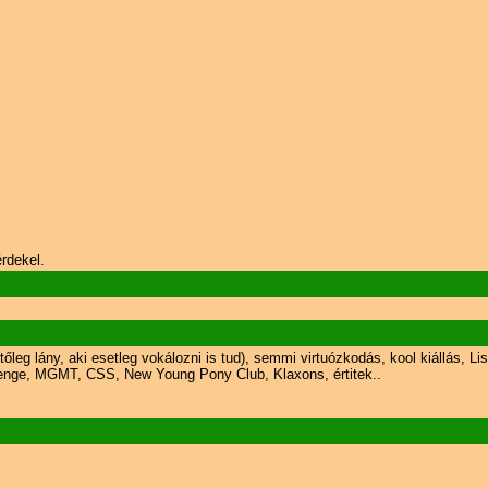
rdekel.
etőleg lány, aki esetleg vokálozni is tud), semmi virtuózkodás, kool kiállás, 
nge, MGMT, CSS, New Young Pony Club, Klaxons, értitek..