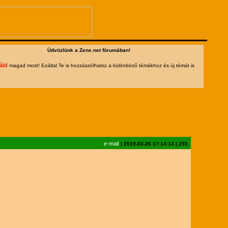
Üdvözlünk a Zene.net fórumában!
áld
magad most! Ezáltal Te is hozzászólhatsz a különböző témákhoz és új témát is
e-mail
|
2019-03-26 17:14:14
|
255.