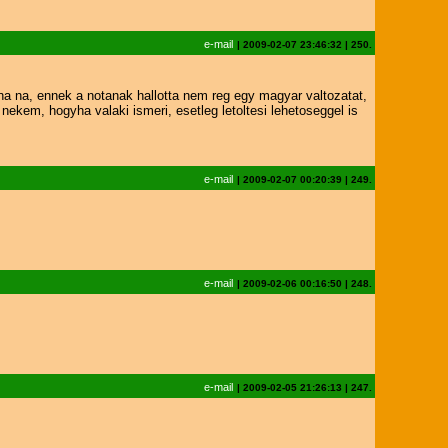
e-mail
|
2009-02-07 23:46:32
|
250.
a na, ennek a notanak hallotta nem reg egy magyar valtozatat,
em, hogyha valaki ismeri, esetleg letoltesi lehetoseggel is
e-mail
|
2009-02-07 00:20:39
|
249.
e-mail
|
2009-02-06 00:16:50
|
248.
e-mail
|
2009-02-05 21:26:13
|
247.