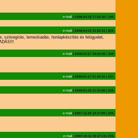
e-mail
|
2008-04-19 17:22:32
|
230.
e-mail
|
2008-04-03 21:20:21
|
229.
, szövegírás, lemezkiadás, honlapkészítés és felügyelet,
SADÁS!!!
e-mail
|
2008-02-07 18:03:56
|
228.
e-mail
|
2008-01-27 21:25:31
|
227.
e-mail
|
2008-01-26 21:33:56
|
226.
e-mail
|
2007-12-29 19:27:59
|
225.
e-mail
|
2007-10-11 15:37:13
|
224.