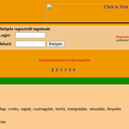
Belépés regisztrált tagoknak:
Login:
Regisztr
nyithatsz!
Jelszó:
Regisztráció
Kereső
Kategóriák
|
|
1
2
3
4
5
6
tallap, címke, naptár, csomagolás, borító, manipulálás, retusálás, fényelés
írás