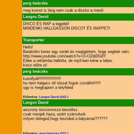
perg beácska
meg kornot is láng nem csak a diszko a menő
Langos David
DISCO ÉS RAP a legjobb!
MINDENKI HALLGASSON DISCOT ÉS RAPPET!
Transporter
Hello!
Barátnőm keres egy zenét és megigértem, hogy segitek neki:
http://www.youtube.com/watch?v=O-ClZdiDG8Y
Ebbe a reklámba hallotta, de mp3-ban kéne a teljes.
köszi előre is!
perg beácska
kusollyál!!!!!!!!!!!!!!!!!!!
ha nem halgacc ell rószat fogok csinállni!!!!!!
ugy is megkapom a telyfeled
Előzmény:
Langos David (242.)
Langos David
asszony összevissza beszélsz.
csak menjek haza, ezért számolunk
milyen dologod,hogy leszidod a bátyámat??????
Előzmény:
perg beácska (237.)