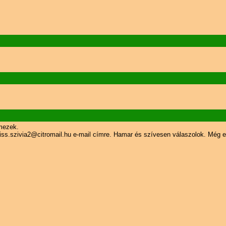
emezek.
át a kiss.szivia2@citromail.hu e-mail címre. Hamar és szívesen válaszolok.