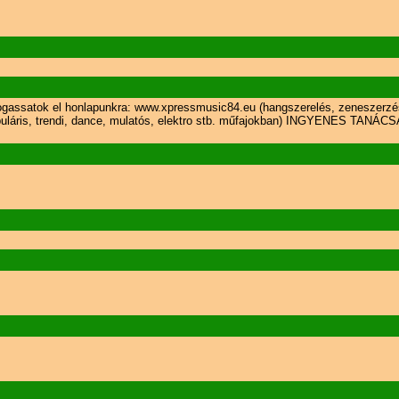
togassatok el honlapunkra: www.xpressmusic84.eu (hangszerelés, zeneszerzés
puláris, trendi, dance, mulatós, elektro stb. műfajokban) INGYENES TANÁC