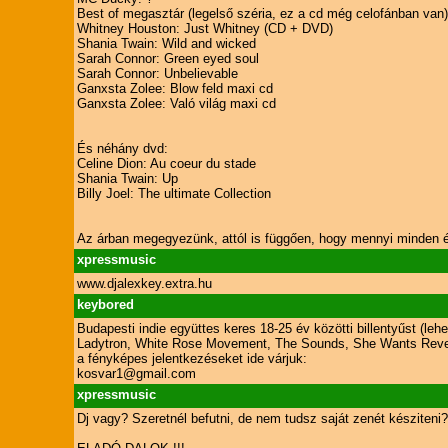
Best of megasztár (legelső széria, ez a cd még celofánban van)
Whitney Houston: Just Whitney (CD + DVD)
Shania Twain: Wild and wicked
Sarah Connor: Green eyed soul
Sarah Connor: Unbelievable
Ganxsta Zolee: Blow feld maxi cd
Ganxsta Zolee: Való világ maxi cd
És néhány dvd:
Celine Dion: Au coeur du stade
Shania Twain: Up
Billy Joel: The ultimate Collection
Az árban megegyezünk, attól is függően, hogy mennyi minden é
xpressmusic
www.djalexkey.extra.hu
keybored
Budapesti indie együttes keres 18-25 év közötti billentyűst (leh
Ladytron, White Rose Movement, The Sounds, She Wants Reve
a fényképes jelentkezéseket ide várjuk:
kosvar1@gmail.com
xpressmusic
Dj vagy? Szeretnél befutni, de nem tudsz saját zenét késziteni?