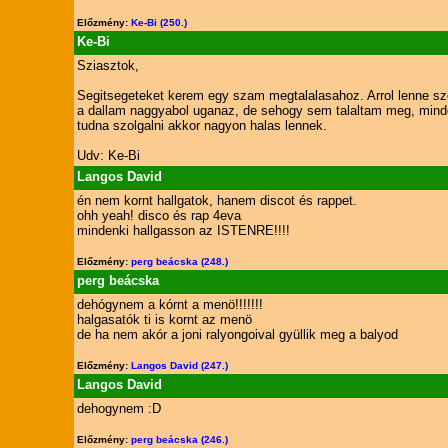
Előzmény:
Ke-Bi (250.)
Ke-Bi
Sziasztok,
Segitsegeteket kerem egy szam megtalalasahoz. Arrol lenne szo
a dallam naggyabol uganaz, de sehogy sem talaltam meg, minden
tudna szolgalni akkor nagyon halas lennek.
Udv: Ke-Bi
Langos David
én nem kornt hallgatok, hanem discot és rappet.
ohh yeah! disco és rap 4eva
mindenki hallgasson az ISTENRE!!!!
Előzmény:
perg beácska (248.)
perg beácska
dehógynem a kórnt a menö!!!!!!!
halgasatók ti is kornt az menö
de ha nem akór a joni ralyongoival gyüllik meg a balyod
Előzmény:
Langos David (247.)
Langos David
dehogynem :D
Előzmény:
perg beácska (246.)