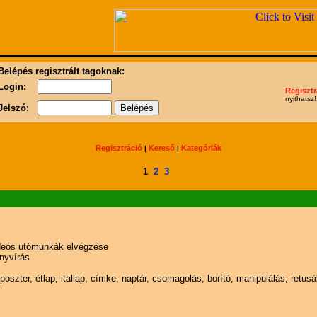
Belépés regisztrált tagoknak:
Login:
Regisztr
nyithatsz!
Jelszó:
Regisztráció
Kereső
Kategóriák
|
|
1
2
3
videós utómunkák elvégzése
önyvírás
poszter, étlap, itallap, címke, naptár, csomagolás, borító, manipulálás, retusá