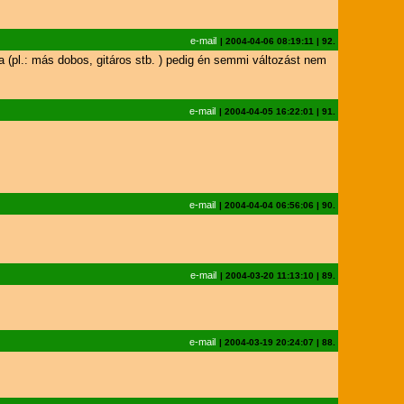
e-mail
|
2004-04-06 08:19:11
|
92.
 (pl.: más dobos, gitáros stb. ) pedig én semmi változást nem
e-mail
|
2004-04-05 16:22:01
|
91.
e-mail
|
2004-04-04 06:56:06
|
90.
e-mail
|
2004-03-20 11:13:10
|
89.
e-mail
|
2004-03-19 20:24:07
|
88.