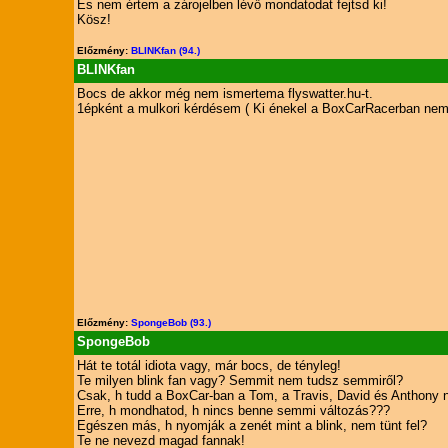
És nem értem a zárojelben lévő mondatodat fejtsd ki!
Kösz!
Előzmény:
BLINKfan (94.)
BLINKfan
Bocs de akkor még nem ismertema flyswatter.hu-t.
1épként a mulkori kérdésem ( Ki énekel a BoxCarRacerban nem
Előzmény:
SpongeBob (93.)
SpongeBob
Hát te totál idiota vagy, már bocs, de tényleg!
Te milyen blink fan vagy? Semmit nem tudsz semmiről?
Csak, h tudd a BoxCar-ban a Tom, a Travis, David és Anthony n
Erre, h mondhatod, h nincs benne semmi változás???
Egészen más, h nyomják a zenét mint a blink, nem tünt fel?
Te ne nevezd magad fannak!