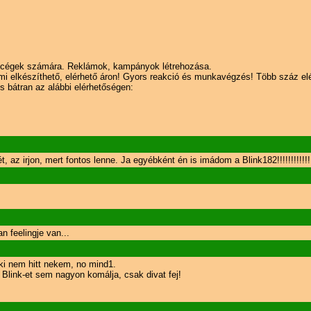
 cégek számára. Reklámok, kampányok létrehozása.
bármi elkészíthető, elérhető áron! Gyors reakció és munkavégzés! Több száz e
 bátran az alábbi elérhetőségen:
, az irjon, mert fontos lenne. Ja egyébként én is imádom a Blink182!!!!!!!!!!!!!
n feelingje van...
ki nem hitt nekem, no mind1.
 Blink-et sem nagyon komálja, csak divat fej!