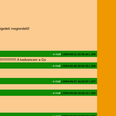
légedett megrendelő!
e-mail
|
2004-06-11 20:36:44
|
109.
!!!!!!!!!!!!!!! A kedvencem a Go
e-mail
|
2004-06-08 08:52:35
|
108.
e-mail
|
2004-06-07 16:24:27
|
107.
e-mail
|
2004-06-06 18:36:12
|
106.