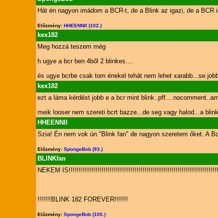
Hát én nagyon imádom a BCR-t, de a Blink az igazi, de a BCR is
Előzmény:
HHEENNII (102.)
kex182
Meg hozzá teszem még
h ugye a bcr ben 4ből 2 blinkes....
és ugye bcrbe csak tom énekel tehát nem lehet xarabb...se jobb
kex182
ezt a láma kérdést jobb e a bcr mint blink..pff....nocomment..a
meik looser nem szereti bcrt bazze...de seg vagy halod...a bli
HHEENNII
Szia! Én nem vok ún."Blink fan" de nagyon szeretem őket. A Bo
Előzmény:
SpongeBob (93.)
BLINKfan
NEKEM IS!!!!!!!!!!!!!!!!!!!!!!!!!!!!!!!!!!!!!!!!!!!!!!!!!!!!!!!!!!!!!!!!!!!!!!!!!!!!!!!!
!!!!!!!BLINK 182 FOREVER!!!!!!!
Előzmény:
SpongeBob (100.)