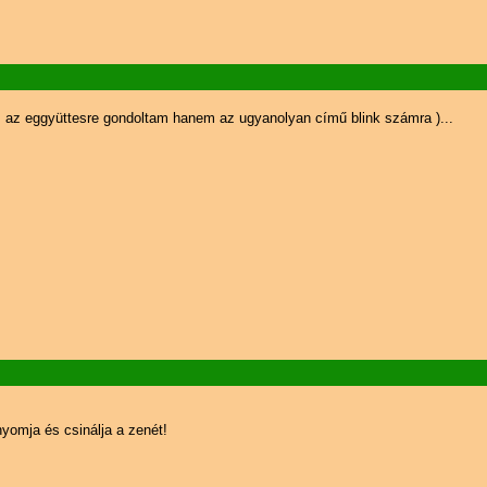
 az eggyüttesre gondoltam hanem az ugyanolyan című blink számra )...
yomja és csinálja a zenét!