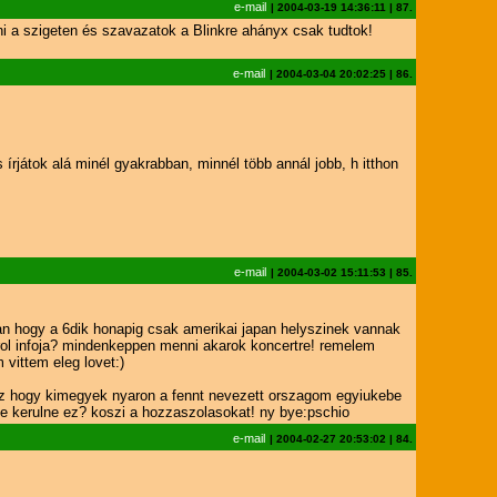
e-mail
|
2004-03-19 14:36:11
|
87.
tni a szigeten és szavazatok a Blinkre ahányx csak tudtok!
e-mail
|
2004-03-04 20:02:25
|
86.
 írjátok alá minél gyakrabban, minnél több annál jobb, h itthon
e-mail
|
2004-03-02 15:11:53
|
85.
an hogy a 6dik honapig csak amerikai japan helyszinek vannak
rol infoja? mindenkeppen menni akarok koncertre! remelem
vittem eleg lovet:)
az hogy kimegyek nyaron a fennt nevezett orszagom egyiukebe
be kerulne ez? koszi a hozzaszolasokat! ny bye:pschio
e-mail
|
2004-02-27 20:53:02
|
84.