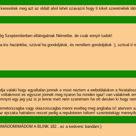
 keresétek meg azt az oldalt ahol lehet szavazni hogy ti kiket szeretnétek lá
 még Szeptemberben ellátogatnak Németbe, de csak ennyit tudok!
 a kis hazánkba, szóval ha gondoljátok, és remélem gondoljátok :), szóval ti is
ja valaki hogy egyaltalan jonnek e most neztem a weboldalukon a hivatalos
r voltakmost es egyszer jonnek meg nyaron ha minden igaz! van valakinek er
mnyni egy jeg yaz is jo lenne mert nem szeretnem ha ott derulen ki hogy nem 
nemetorszagba vagy olaszorszagba menni esetleg meg angliaba is! atervem 
 ejszaka hatralevo reszet pedig a repuloteren toltom! szeintetekigy mennyi
DOMIMÁDOMIMÁDOM A BLINK 182...ez a kedvenc bandám:)