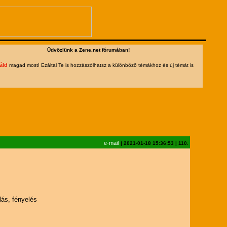
Üdvözlünk a Zene.net fórumában!
áld
magad most! Ezáltal Te is hozzászólhatsz a különböző témákhoz és új témát is
e-mail
|
2021-01-18 15:36:53
|
110.
lás, fényelés