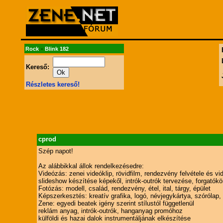
-
Rock
Blink 182
Kereső:
Részletes kereső!
cprod
Szép napot!
Az alábbikkal állok rendelkezésedre:
Videózás: zenei videóklip, rövidfilm, rendezvény felvétele és 
slideshow készítése képekől, intrók-outrók tervezése, forgatók
Fotózás: modell, család, rendezvény, étel, ital, tárgy, épület
Képszerkesztés: kreatív grafika, logó, névjegykártya, szórólap, 
Zene: egyedi beatek igény szerint stílustól függetlenül
reklám anyag, intrók-outrók, hanganyag promóhoz
külföldi és hazai dalok instrumentáljának elkészítése