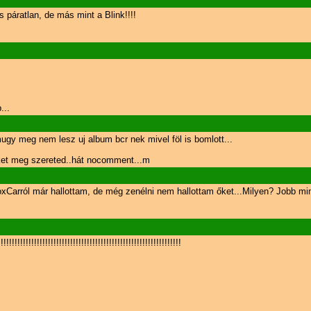
 páratlan, de más mint a Blink!!!!
...
mugy meg nem lesz uj album bcr nek mivel föl is bomlott...
nket meg szereted..hát nocomment...m
xCarról már hallottam, de még zenélni nem hallottam őket...Milyen? Jobb mi
!!!!!!!!!!!!!!!!!!!!!!!!!!!!!!!!!!!!!!!!!!!!!!!!!!!!!!!!!!!!!!