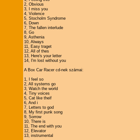
2, Obvious
3, I miss you
4, Violence
5, Stocholm Syndrome
6, Down
7, The fallen interlude
8, Go
9, Asthenia
10, Always
11, Easy traget
12, All of thes
13, Here's your letter
14, I'm lost without you
A Box Car Racer cd-nek számai:
1, I feel so
2, All systems go
3, Watch the world
4, Tiny voices
5, Cat like theif
6, And i
7, Letters to god
8, My first punk song
9, Sorrow
10, There is
11, The end with you
12, Elevator
13, instrumental