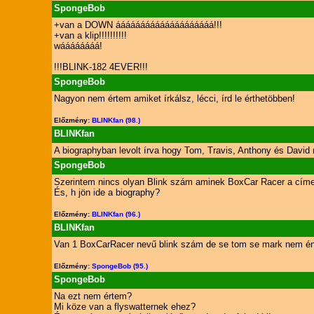
SpongeBob
+van a DOWN áááááááááááááááááááá!!!
+van a klip!!!!!!!!!!
wáááááááá!
!!!BLINK-182 4EVER!!!
SpongeBob
Nagyon nem értem amiket írkálsz, lécci, írd le érthetöbben!
Előzmény:
BLINKfan (98.)
BLINKfan
A biographyban levolt írva hogy Tom, Travis, Anthony és David
SpongeBob
Szerintem nincs olyan Blink szám aminek BoxCar Racer a címe
És, h jön ide a biography?
Előzmény:
BLINKfan (96.)
BLINKfan
Van 1 BoxCarRacer nevű blink szám de se tom se mark nem éneke
Előzmény:
SpongeBob (95.)
SpongeBob
Na ezt nem értem?
Mi köze van a flyswatternek ehez?