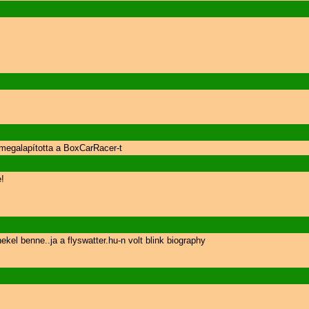
 megalapította a BoxCarRacer-t
!
l benne..ja a flyswatter.hu-n volt blink biography