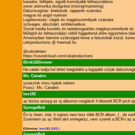
karaoke, fellépés, egyéb komolyabb felhasználásra
zenei utómunka elvégzése (mixing/mastering)
Dalszövegírás: énekesek, rapperek számára
magyar és angol nyelven
Logótervezés: cégek és magánszemélyek számára
szöveges, absztrakt, emblematikus
Social media kezelés és tartalomgyártás magányszemélyek és
Műfajtól és felhasználási céltól függetlenül előre egyeztetve 
Amennyiben bármire szükséged lenne a felsoroltak közül, keress
cekiproductions @ freemail.hu
@cekireklam
https://soundcloud.com/cekiproductions
Blink182forever
Ha valaki tudja hol lehet megtalálni a legújabb cd-jük dalszövegét
Ms. Canabis
sziasztok mizu írjatok nekem
Pussz: Ms. Canabis
kex182
az biztos amuyg az uj albumon meglácik h létezett BCR picit oja
SpongeBob
Én is írtam, már, h sajnos nem lesz több BCR album :( , de sen
Szerintem az az illető akit emlegetsz, nem szereti a BCR-t az a
Előzmény:
kex182 (103.)
SpongeBob