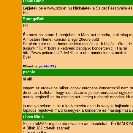
i love Blink
Lépjetek be a www.sziget.hu klikkejetek a Sziget Fesztiválra és
Hali
SpongeBob
HI!
Én most hallottam 1 interjuban, h Mark azt mondta, h álitolag
A mostani Német koncira a jegy 28euro volt!
De pl én +pár netes haver peticiot csinálunk, h hívják +őket ide
tudjunk "TOM"bolni a kedvenc bandánk koncertjén :) ! Hajrá!
http://www.peticio.hu/?id=479-ez a cím mindenkire számitok!
Bye!
Előzmény:
pschio (85.)
pschio
hi all!
engem az erdekelne mikor jonnek europaba koncertezni! nem tud
de en azt hallotam hogy iden 2szer is jonnek europaba! egysze
tudtok segiteni! es ha esetleg azt i smeg tudnatok mondani kb e
ja mauyg nekem is ok a kedvenceim azert is vagyok hajlando 
fapados repulovel majd kimegyek a koncertre es masnap haza az
i love Blink
Sziasztok!Már régebb óta olvasom az írásoitokat...Én IMÁ
A Blink 182 cd-nek számai:
1, Feeling this