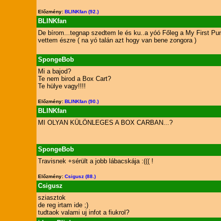
Előzmény:
BLINKfan (92.)
BLINKfan
De bírom...tegnap szedtem le és ku..a yóó Főleg a My First Pu
vettem észre ( na yó talán azt hogy van bene zongora )
SpongeBob
Mi a bajod?
Te nem birod a Box Cart?
Te hülye vagy!!!!
Előzmény:
BLINKfan (90.)
BLINKfan
MI OLYAN KÜLÖNLEGES A BOX CARBAN...?
SpongeBob
Travisnek +sérült a jobb lábacskája :((( !
Előzmény:
Csigusz (88.)
Csigusz
sziasztok
de reg irtam ide ;)
tudtaok valami uj infot a fiukrol?