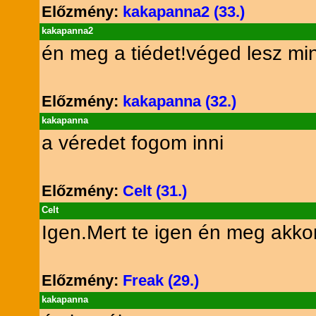
Előzmény:
kakapanna2 (33.)
kakapanna2
én meg a tiédet!véged lesz min
Előzmény:
kakapanna (32.)
kakapanna
a véredet fogom inni
Előzmény:
Celt (31.)
Celt
Igen.Mert te igen én meg akkor
Előzmény:
Freak (29.)
kakapanna