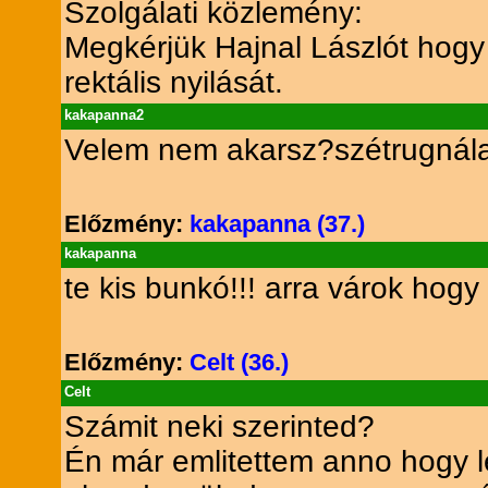
Szolgálati közlemény:
Megkérjük Hajnal Lászlót hogy
rektális nyilását.
kakapanna2
Velem nem akarsz?szétrugnálak
Előzmény:
kakapanna (37.)
kakapanna
te kis bunkó!!! arra várok hogy 
Előzmény:
Celt (36.)
Celt
Számit neki szerinted?
Én már emlitettem anno hogy l