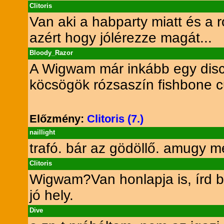
Clitoris
Van aki a habparty miatt és a 
azért hogy jólérezze magát...
Bloody_Razor
A Wigwam már inkább egy disc
köcsögök rózsaszín fishbone 
Előzmény:
Clitoris (7.)
naillight
trafó. bár az gödöllő. amugy 
Clitoris
Wigwam?Van honlapja is, írd b
jó hely.
Dive