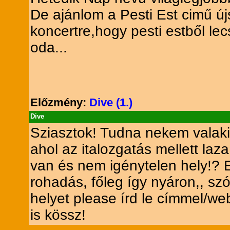
De ajánlom a Pesti Est cimű ú
koncertre,hogy pesti estből le
oda...
Előzmény:
Dive (1.)
Dive
Sziasztok! Tudna nekem valaki
ahol az italozgatás mellett laz
van és nem igénytelen hely!? E
rohadás, főleg így nyáron,, sz
helyet please írd le címmel/web
is kössz!