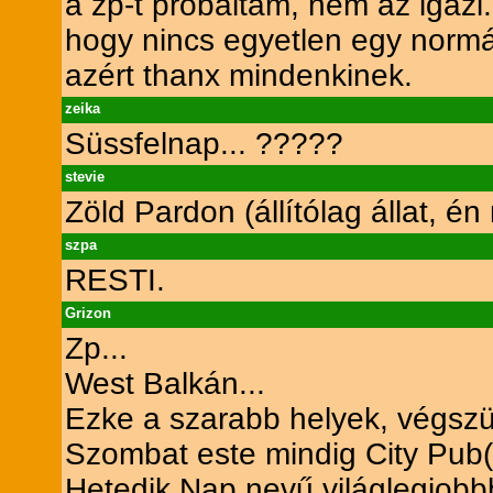
a zp-t próbáltam, nem az igazi
hogy nincs egyetlen egy normá
azért thanx mindenkinek.
zeika
Süssfelnap... ?????
stevie
Zöld Pardon (állítólag állat, 
szpa
RESTI.
Grizon
Zp...
West Balkán...
Ezke a szarabb helyek, végszü
Szombat este mindig City Pub(
Hetedik Nap nevű világlegjobbb