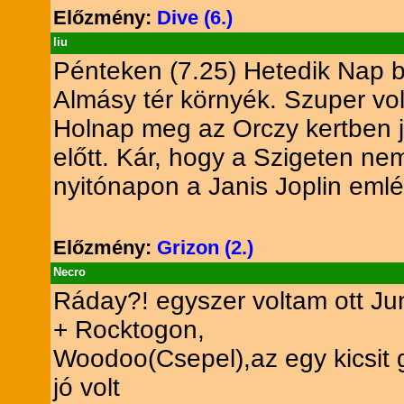
Előzmény:
Dive (6.)
liu
Pénteken (7.25) Hetedik Nap bu
Almásy tér környék. Szuper vol
Holnap meg az Orczy kertben já
előtt. Kár, hogy a Szigeten ne
nyitónapon a Janis Joplin eml
Előzmény:
Grizon (2.)
Necro
Ráday?! egyszer voltam ott Junk
+ Rocktogon,
Woodoo(Csepel),az egy kicsit g
jó volt