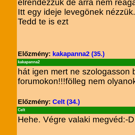
elrendezzük de arra nem reagá
Itt egy ideje levegönek nézzük
Tedd te is ezt
Előzmény:
kakapanna2 (35.)
kakapanna2
hát igen mert ne szologasson
forumokon!!!fölleg nem olyanok
Előzmény:
Celt (34.)
Celt
Hehe. Végre valaki megvéd:-D