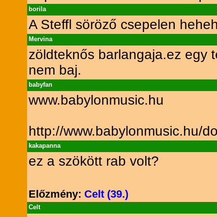
borila
A Steffl söröző csepelen heheh
Mervina
zöldteknős barlangaja.ez egy te
nem baj.
babyfan
www.babylonmusic.hu
http://www.babylonmusic.hu/d
kakapanna
ez a szökött rab volt?
Előzmény:
Celt (39.)
Celt