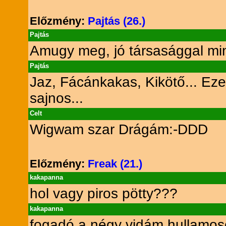
Előzmény:
Pajtás (26.)
Pajtás
Amugy meg, jó társasággal mind
Pajtás
Jaz, Fácánkakas, Kikötő... Eze
sajnos...
Celt
Wigwam szar Drágám:-DDD
Előzmény:
Freak (21.)
kakapanna
hol vagy piros pötty???
kakapanna
fogadó a négy vidám hullamos