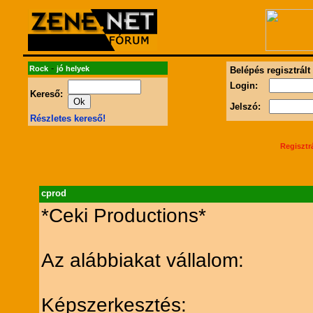
-
Rock
jó helyek
Belépés regisztrált
Login:
Kereső:
Jelszó:
Részletes kereső!
Regisztr
cprod
*Ceki Productions*
Az alábbiakat vállalom:
Képszerkesztés: