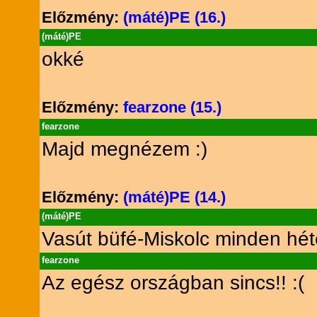
Előzmény:
(máté)PE (16.)
(máté)PE
okké
Előzmény:
fearzone (15.)
fearzone
Majd megnézem :)
Előzmény:
(máté)PE (14.)
(máté)PE
Vasút büfé-Miskolc minden héte
fearzone
Az egész országban sincs!! :(