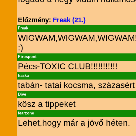
Előzmény:
Freak (21.)
Freak
WIGWAM,WIGWAM,WIGWAM!!!!!
:)
Pirospont
Pécs-TOXIC CLUB!!!!!!!!!!!
haska
tabán- tatai kocsma, százasér
Dive
kösz a tippeket
fearzone
Lehet,hogy már a jövő héten.