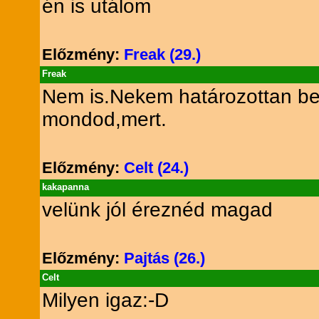
én is utálom
Előzmény:
Freak (29.)
Freak
Nem is.Nekem határozottan be
mondod,mert.
Előzmény:
Celt (24.)
kakapanna
velünk jól éreznéd magad
Előzmény:
Pajtás (26.)
Celt
Milyen igaz:-D