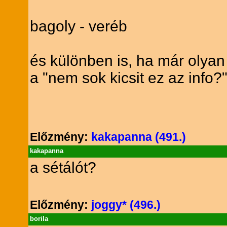
bagoly - veréb
és különben is, ha már olyan
a "nem sok kicsit ez az info
Előzmény:
kakapanna (491.)
kakapanna
a sétálót?
Előzmény:
joggy* (496.)
borila