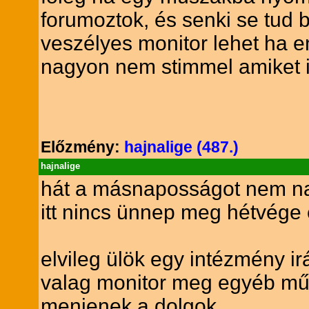
forumoztok, és senki se tud 
veszélyes monitor lehet ha e
nagyon nem stimmel amiket ir
Előzmény:
hajnalige (487.)
hajnalige
hát a másnaposságot nem na
itt nincs ünnep meg hétvége 
elvileg ülök egy intézmény i
valag monitor meg egyéb mű
menjenek a dolgok.