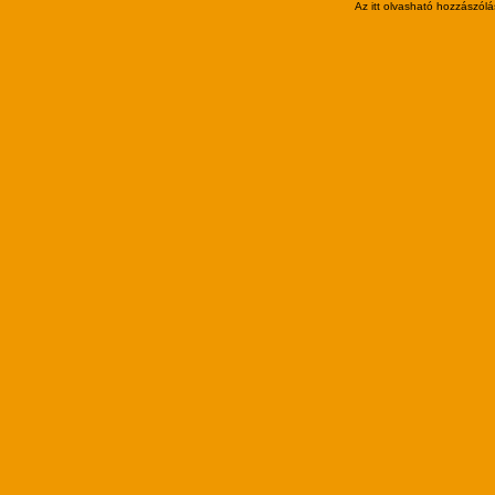
Az itt olvasható hozzászólá