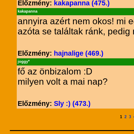
Előzmény:
kakapanna (475.)
kakapanna
annyira azért nem okos! mi e
azóta se találtak ránk, pedi
Előzmény:
hajnalige (469.)
joggy*
fő az önbizalom :D
milyen volt a mai nap?
Előzmény:
Sly :) (473.)
1
2
3