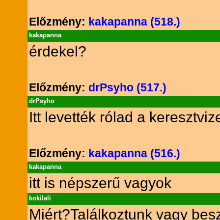
Előzmény:
kakapanna (518.)
kakapanna
érdekel?
Előzmény:
drPsyho (517.)
drPsyho
Itt levették rólad a keresztviz
Előzmény:
kakapanna (516.)
kakapanna
itt is népszerű vagyok
kokilali
Miért?Találkoztunk vagy be