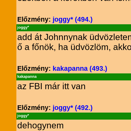
Előzmény:
joggy* (494.)
joggy*
add át Johnnynak üdvözlete
ő a főnök, ha üdvözlöm, akk
Előzmény:
kakapanna (493.)
kakapanna
az FBI már itt van
Előzmény:
joggy* (492.)
joggy*
dehogynem