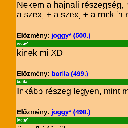
Nekem a hajnali részegség, m
a szex, + a szex, + a rock 'n r
Előzmény:
joggy* (500.)
joggy*
kinek mi XD
Előzmény:
borila (499.)
borila
Inkább részeg legyen, mint 
Előzmény:
joggy* (498.)
joggy*