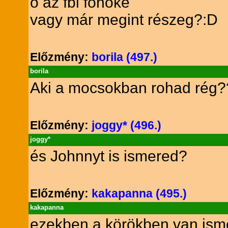
ő az fbi főnöke
vagy már megint részeg?:D
Előzmény:
borila (497.)
borila
Aki a mocsokban rohad rég??
Előzmény:
joggy* (496.)
joggy*
és Johnnyt is ismered?
Előzmény:
kakapanna (495.)
kakapanna
ezekben a körökben van is