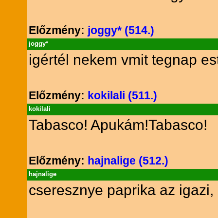
Előzmény:
joggy* (514.)
joggy*
igértél nekem vmit tegnap est
Előzmény:
kokilali (511.)
kokilali
Tabasco! Apukám!Tabasco!
Előzmény:
hajnalige (512.)
hajnalige
cseresznye paprika az igaz