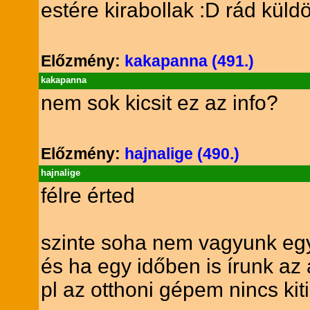
estére kirabollak :D rád küld
Előzmény:
kakapanna (491.)
kakapanna
nem sok kicsit ez az info?
Előzmény:
hajnalige (490.)
hajnalige
félre érted
szinte soha nem vagyunk eg
és ha egy időben is írunk az 
pl az otthoni gépem nincs kiti