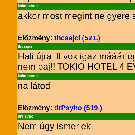
kakapanna
akkor most megint ne gyere 
Előzmény:
thcsajci (521.)
thcsajci
Hali újra itt vok igaz mááár
nem baj!! TOKIO HOTEL 4 EV
kakapanna
na látod
Előzmény:
drPsyho (519.)
drPsyho
Nem úgy ismerlek