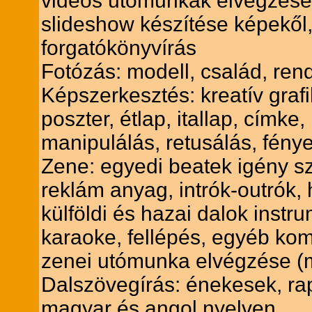
videós utómunkák elvégzése
slideshow készítése képekől,
forgatókönyvírás
Fotózás: modell, család, rende
Képszerkesztés: kreatív grafi
poszter, étlap, itallap, címke
manipulálás, retusálás, fény
Zene: egyedi beatek igény sze
reklám anyag, intrók-outrók
külföldi és hazai dalok instr
karaoke, fellépés, egyéb ko
zenei utómunka elvégzése (m
Dalszövegírás: énekesek, r
magyar és angol nyelven