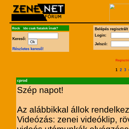
-
Rock
Ide csak fiatalok írnak?
Belépés regisztrált
Login:
Kereső:
Jelszó:
Részletes kereső!
Regisztr
1
2
3
cprod
Szép napot!
Az alábbikkal állok rendelke
Videózás: zenei videóklip, rö