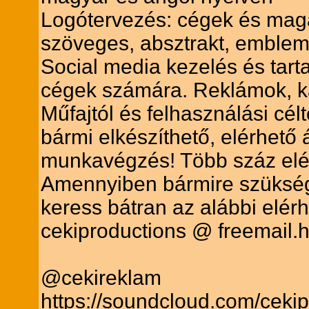
Logótervezés: cégek és ma
szöveges, absztrakt, emblem
Social media kezelés és ta
cégek számára. Reklámok, k
Műfajtól és felhasználási cél
bármi elkészíthető, elérhető 
munkavégzés! Több száz elé
Amennyiben bármire szüksége
keress bátran az alábbi elér
cekiproductions @ freemail.
@cekireklam
https://soundcloud.com/ceki