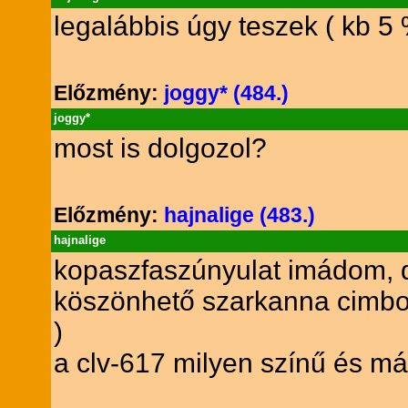
legalábbis úgy teszek ( kb 5
Előzmény:
joggy* (484.)
joggy*
most is dolgozol?
Előzmény:
hajnalige (483.)
hajnalige
kopaszfaszúnyulat imádom, 
köszönhető szarkanna cimbo
)
a clv-617 milyen színű és má