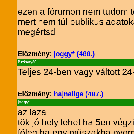
ezen a fórumon nem tudom te
mert nem túl publikus adatok
megértsd
Előzmény:
joggy* (488.)
Patkány80
Teljes 24-ben vagy váltott 2
Előzmény:
hajnalige (487.)
joggy*
az laza
tök jó hely lehet ha 5en végz
főleg ha egy müszakba nyom