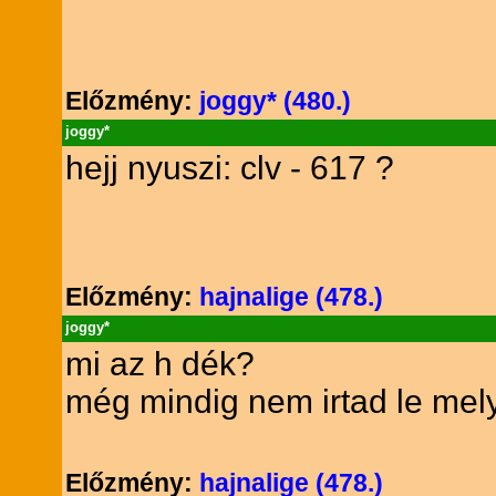
Előzmény:
joggy* (480.)
joggy*
hejj nyuszi: clv - 617 ?
Előzmény:
hajnalige (478.)
joggy*
mi az h dék?
még mindig nem irtad le mely
Előzmény:
hajnalige (478.)