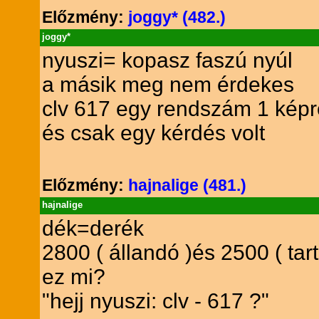
Előzmény:
joggy* (482.)
joggy*
nyuszi= kopasz faszú nyúl
a másik meg nem érdekes
clv 617 egy rendszám 1 képrő
és csak egy kérdés volt
Előzmény:
hajnalige (481.)
hajnalige
dék=derék
2800 ( állandó )és 2500 ( tart
ez mi?
"hejj nyuszi: clv - 617 ?"