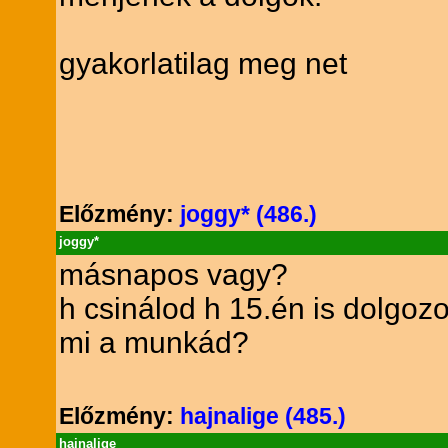
gyakorlatilag meg net
Előzmény:
joggy* (486.)
joggy*
másnapos vagy?
h csinálod h 15.én is dolgozo
mi a munkád?
Előzmény:
hajnalige (485.)
hajnalige