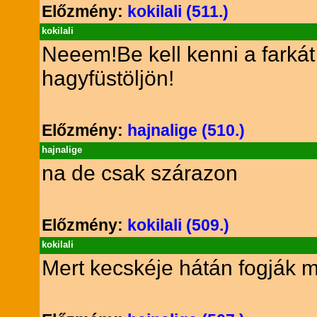
Előzmény:
kokilali (511.)
kokilali
Neeem!Be kell kenni a farkát 
hagyfüstöljön!
Előzmény:
hajnalige (510.)
hajnalige
na de csak szárazon
Előzmény:
kokilali (509.)
kokilali
Mert kecskéje hátán fogják 