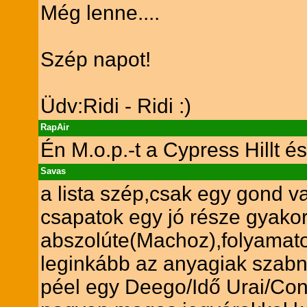
Még lenne....
Szép napot!
Üdv:Ridi - Ridi :)
RapAir
Én M.o.p.-t a Cypress Hillt é
Savas
a lista szép,csak egy gond va
csapatok egy jó része gyakorl
abszolúte(Machoz),folyamato
leginkább az anyagiak szabna
péel egy Deego/Idő Urai/Con