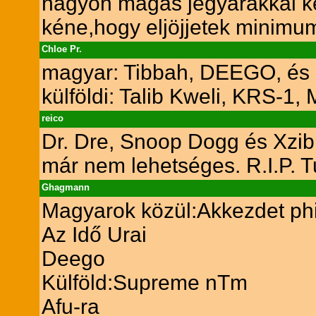
nagyon magas jegyárakkal k
kéne,hogy eljöjjetek minimum 
Chloe Pr.
magyar: Tibbah, DEEGO, és
külföldi: Talib Kweli, KRS-
reico
Dr. Dre, Snoop Dogg és Xzib
már nem lehetséges. R.I.P. 
Ghagmann
Magyarok közül:Akkezdet phi
Az Idő Urai
Deego
Külföld:Supreme nTm
Afu-ra