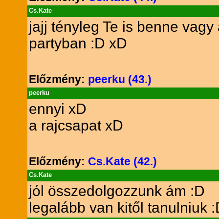
Cs.Kate
jajj tényleg Te is benne vagy 
partyban :D xD
Előzmény:
peerku (43.)
peerku
ennyi xD
a rajcsapat xD
Előzmény:
Cs.Kate (42.)
Cs.Kate
jól összedolgozzunk ám :D
legalább van kitől tanulniuk 