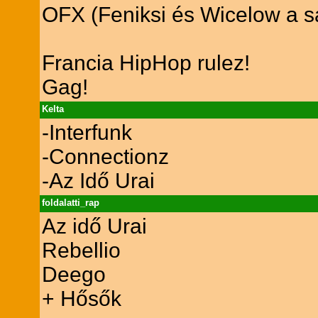
OFX (Feniksi és Wicelow a s
Francia HipHop rulez!
Gag!
Kelta
-Interfunk
-Connectionz
-Az Idő Urai
foldalatti_rap
Az idő Urai
Rebellio
Deego
+ Hősők