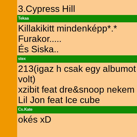
3.Cypress Hill
Tekaa
Killakikitt mindenképp*.*
Furakor.....
És Siska..
stex
213(igaz h csak egy albumot 
volt)
xzibit feat dre&snoop nekem 
Lil Jon feat Ice cube
Cs.Kate
okés xD