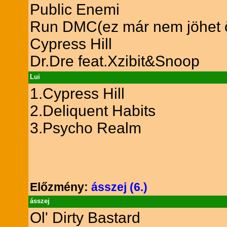
Public Enemi
Run DMC(ez már nem jöhet ö
Cypress Hill
Dr.Dre feat.Xzibit&Snoop
Lui
1.Cypress Hill
2.Deliquent Habits
3.Psycho Realm
Előzmény:
ásszej (6.)
ásszej
Ol' Dirty Bastard