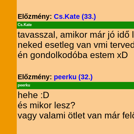
Előzmény:
Cs.Kate (33.)
Cs.Kate
tavasszal, amikor már jó idő 
neked esetleg van vmi terved?
én gondolkodóba estem xD
Előzmény:
peerku (32.)
peerku
hehe :D
és mikor lesz?
vagy valami ötlet van már fel