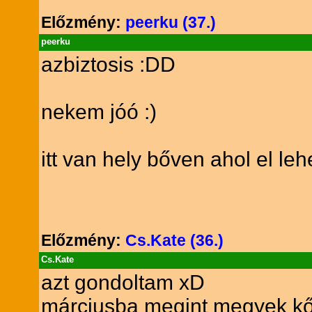
Előzmény:
peerku (37.)
peerku
azbiztosis :DD
nekem jóó :)
itt van hely bőven ahol el le
Előzmény:
Cs.Kate (36.)
Cs.Kate
azt gondoltam xD
márciusba megint megyek k