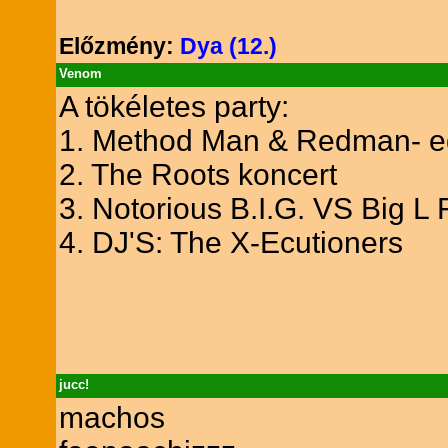
Előzmény:
Dya (12.)
Venom
A tökéletes party:
1. Method Man & Redman- egy
2. The Roots koncert
3. Notorious B.I.G. VS Big L Fr
4. DJ'S: The X-Ecutioners
jucc!
machos