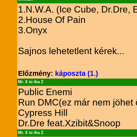
1.N.W.A. (Ice Cube, Dr.Dre, 
2.House Of Pain
3.Onyx
Sajnos lehetetlent kérek...
Előzmény:
káposzta (1.)
Mr. X to tha Z
Public Enemi
Run DMC(ez már nem jöhet ö
Cypress Hill
Dr.Dre feat.Xzibit&Snoop
Mr. X to tha Z