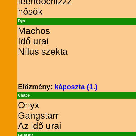
feenoochizzz
hősök
Dya
Machos
Idő urai
Nílus szekta
Előzmény:
káposzta (1.)
Chabe
Onyx
Gangstarr
Az idő urai
Grist187