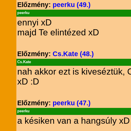
Előzmény:
peerku (49.)
peerku
ennyi xD
majd Te elintézed xD
Előzmény:
Cs.Kate (48.)
Cs.Kate
nah akkor ezt is kiveséztük, 
xD :D
Előzmény:
peerku (47.)
peerku
a késiken van a hangsúly xD