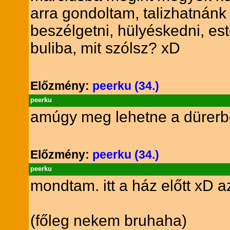
arra gondoltam, talizhatnánk 
beszélgetni, hülyéskedni, 
buliba, mit szólsz? xD
Előzmény:
peerku (34.)
peerku
amúgy meg lehetne a dürerben
Előzmény:
peerku (34.)
peerku
mondtam. itt a ház előtt xD 
(főleg nekem bruhaha)