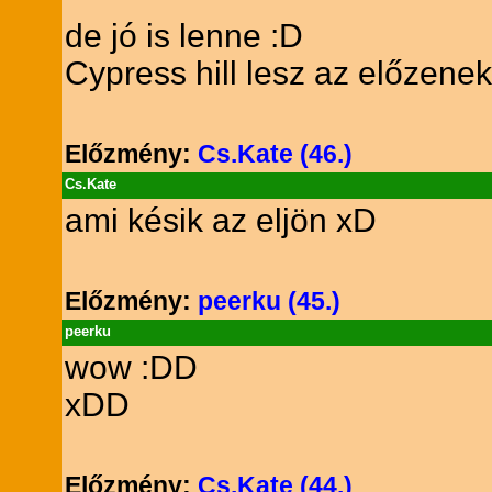
de jó is lenne :D
Cypress hill lesz az előzen
Előzmény:
Cs.Kate (46.)
Cs.Kate
ami késik az eljön xD
Előzmény:
peerku (45.)
peerku
wow :DD
xDD
Előzmény:
Cs.Kate (44.)