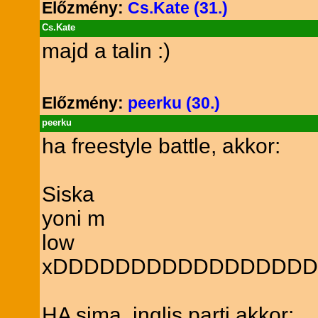
Előzmény:
Cs.Kate (31.)
Cs.Kate
majd a talin :)
Előzmény:
peerku (30.)
peerku
ha freestyle battle, akkor:
Siska
yoni m
low
xDDDDDDDDDDDDDDDDD
HA sima, inglis parti akkor: