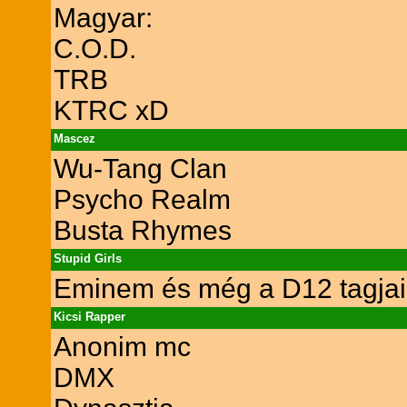
Magyar:
C.O.D.
TRB
KTRC xD
Mascez
Wu-Tang Clan
Psycho Realm
Busta Rhymes
Stupid Girls
Eminem és még a D12 tagjai 
Kicsi Rapper
Anonim mc
DMX