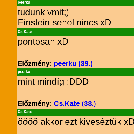
peerku
tudunk vmit;)
Einstein sehol nincs xD
Cs.Kate
pontosan xD
Előzmény:
peerku (39.)
peerku
mint mindíg :DDD
Előzmény:
Cs.Kate (38.)
Cs.Kate
őőőő akkor ezt kiveséztük xD