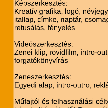
Képszerkesztés:
Kreatív grafika, logó, névjegy
itallap, címke, naptár, csoma
retusálás, fényelés
Videószerkesztés:
Zenei klip, rövidfilm, intro-o
forgatókönyvírás
Zeneszerkesztés:
Egyedi alap, intro-outro, re
Műfajtól és felhasználási cél