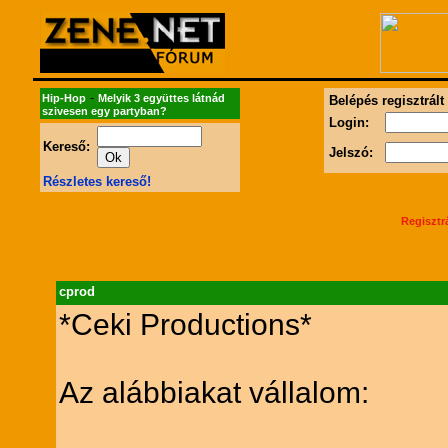
-
Hip-Hop
Melyik 3 együttes látnád
Belépés regisztrált
szivesen egy partyban?
Login:
Kereső:
Jelszó:
Részletes kereső!
Regisztr
cprod
*Ceki Productions*
Az alábbiakat vállalom: