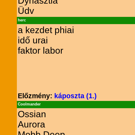
Dynasztia
Üdv
herc
a kezdet phiai
idő urai
faktor labor
Előzmény:
káposzta (1.)
Coolmander
Ossian
Aurora
Mobb Deep