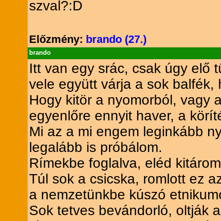
szval?:D
Előzmény:
brando (27.)
brando
Itt van egy srác, csak úgy elő 
vele együtt várja a sok balfék,
Hogy kitör a nyomorból, vagy 
egyenlőre ennyit haver, a körít
Mi az a mi engem leginkább n
legalább is próbálom.
Rímekbe foglalva, eléd kitárom
Túl sok a csicska, romlott ez a
a nemzetünkbe kúszó etnikumok
Sok tetves bevándorló, oltják 