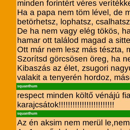
minden forintért véres verítékke
Ha a papa nem töm lével, de mé
betörhetsz, lophatsz, csalhatsz
De ha nem vagy elég tökös, h
hamar ott találod magad a sitte
Ott már nem lesz más tészta, 
Szorítsd görcsösen öreg, ha n
Kibaszás az élet, zsugori nagyú
valakit a tenyerén hordoz, má
squanthum
respect minden költő vénájú fi
karajcsátok!!!!!!!!!!!!!!!!!!!!!!!!
squanthum
Az én aksim nem merül le,nem 