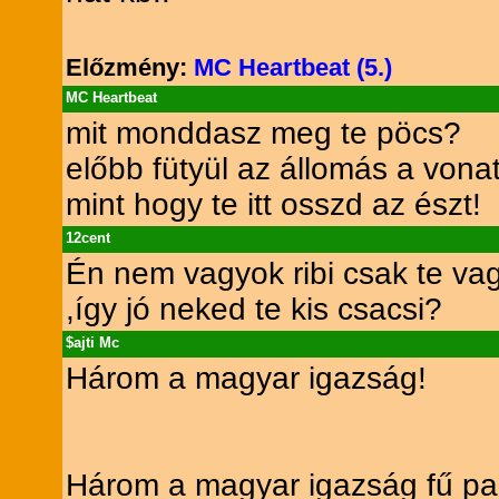
Előzmény:
MC Heartbeat (5.)
MC Heartbeat
mit monddasz meg te pöcs?
előbb fütyül az állomás a vona
mint hogy te itt osszd az észt!
12cent
Én nem vagyok ribi csak te vagy
,így jó neked te kis csacsi?
$ajti Mc
Három a magyar igazság!
Három a magyar igazság fű pap