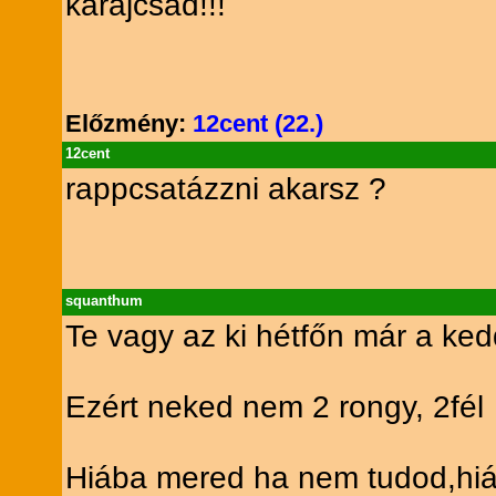
karajcsad!!!
Előzmény:
12cent (22.)
12cent
rappcsatázzni akarsz ?
squanthum
Te vagy az ki hétfőn már a kedd
Ezért neked nem 2 rongy, 2fél
Hiába mered ha nem tudod,hi