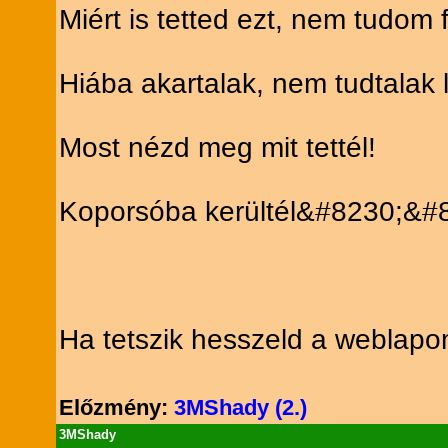
Miért is tetted ezt, nem tudom f
Hiába akartalak, nem tudtalak l
Most nézd meg mit tettél!
Koporsóba kerültél&#8230;&#
Ha tetszik hesszeld a weblapo
Előzmény:
3MShady (2.)
3MShady