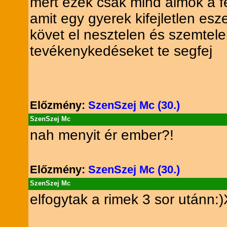
mert ezek csak mind álmok a f
amit egy gyerek kifejletlen esz
követ el nesztelen és szemtel
tevékenykedéseket te segfej
Előzmény:
SzenSzej Mc (30.)
SzenSzej Mc
nah menyit ér ember?!
Előzmény:
SzenSzej Mc (30.)
SzenSzej Mc
elfogytak a rimek 3 sor utánn: