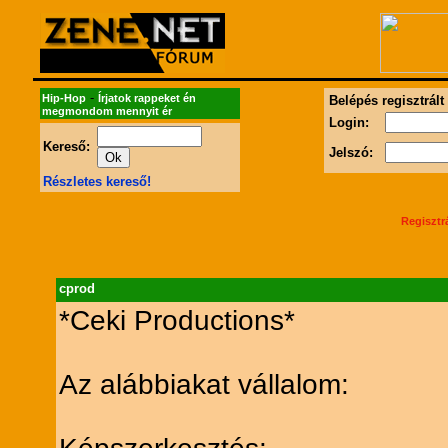
-
Hip-Hop
Írjatok rappeket én
Belépés regisztrált
megmondom mennyit ér
Login:
Kereső:
Jelszó:
Részletes kereső!
Regisztr
cprod
*Ceki Productions*
Az alábbiakat vállalom: