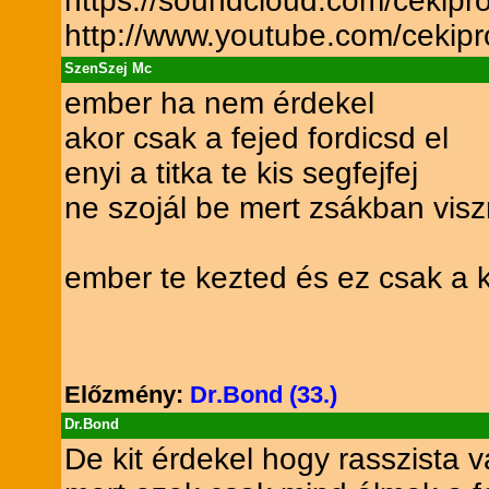
https://soundcloud.com/cekipr
http://www.youtube.com/cekipr
SzenSzej Mc
ember ha nem érdekel
akor csak a fejed fordicsd el
enyi a titka te kis segfejfej
ne szojál be mert zsákban vis
ember te kezted és ez csak a 
Előzmény:
Dr.Bond (33.)
Dr.Bond
De kit érdekel hogy rasszista 