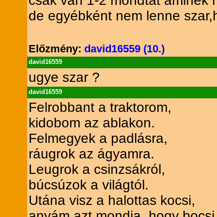
csak van 1-2 mondtat aminek n
de egyébként nem lenne szar,ha
Előzmény:
david16559 (10.)
david16559
ugye szar ?
david16559
Felrobbant a traktorom,
kidobom az ablakon.
Felmegyek a padlásra,
ráugrok az ágyamra.
Leugrok a csinzsákról,
búcsúzok a világtól.
Utána visz a halottas kocsi,
anyám azt mondja, hogy bocsi