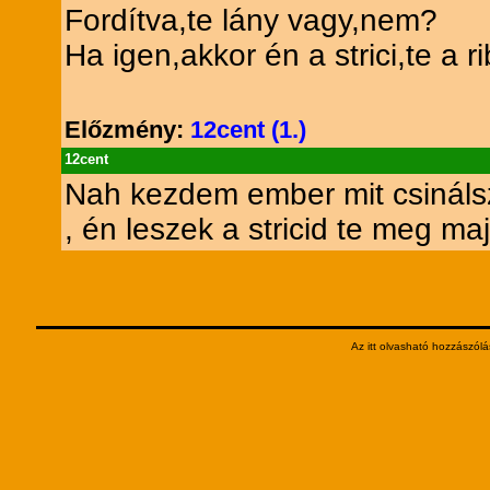
Fordítva,te lány vagy,nem?
Ha igen,akkor én a strici,te a ri
Előzmény:
12cent (1.)
12cent
Nah kezdem ember mit csináls
, én leszek a stricid te meg maj
Az itt olvasható hozzászólá