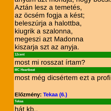
Aztán lesz a temetés,
az öcsém fogja a kést;
beleszúrja a halottba,
kiugrik a szalonna,
megeszi azt Madonna
kiszarja szt az anyja.
12cent
most mi rosszat írtam?
MC Heartbeat
most még dicsértem ezt a profi 
Előzmény:
Tekaa (6.)
Tekaa
hát kb..