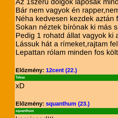
Az 1szerű dolgok laposak minde
Bár nem vagyok én rapper,nem
Néha kedvesen kezdek aztán f
Sokan néztek bírónak ki más s
Pedig 1 rohatd állat vagyok ki 
Lássuk hát a rímeket,rajtam fel
Lepattan rólam minden fos köl
Előzmény:
12cent (22.)
Tekaa
xD
Előzmény:
squanthum (23.)
squanthum