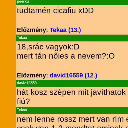
peerku
tudtamén cicafiu xDD
Előzmény:
Tekaa (13.)
Tekaa
18,srác vagyok:D
mert tán nőies a nevem?:O
Előzmény:
david16559 (12.)
david16559
hát kosz szépen mit javíthatok
fiú?
Tekaa
nem lenne rossz mert van rím 