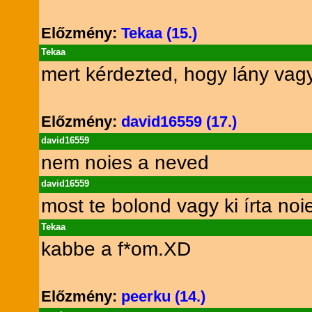
Előzmény:
Tekaa (15.)
Tekaa
mert kérdezted, hogy lány vag
Előzmény:
david16559 (17.)
david16559
nem noies a neved
david16559
most te bolond vagy ki írta noie
Tekaa
kabbe a f*om.XD
Előzmény:
peerku (14.)