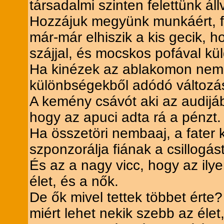
társadalmi szinten felettünk ál
Hozzájuk megyünk munkáért, fe
már-már elhiszik a kis gecik, ho
szájjal, és mocskos pofával kü
Ha kinézek az ablakomon nem l
különbségekből adódó változás
A kemény csávót aki az audijá
hogy az apuci adta rá a pénzt.
Ha összetöri nembaaj, a fater 
szponzorálja fiának a csillogást
És az a nagy vicc, hogy az ilye
élet, és a nők.
De ők mivel tettek többet érte?
miért lehet nekik szebb az éle