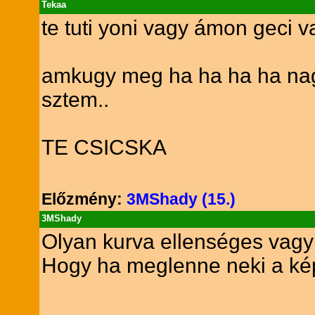
Tekaa
te tuti yoni vagy ámon geci v
amkugy meg ha ha ha ha nag
sztem..
TE CSICSKA
Előzmény:
3MShady (15.)
3MShady
Olyan kurva ellenséges vagy
Hogy ha meglenne neki a kép