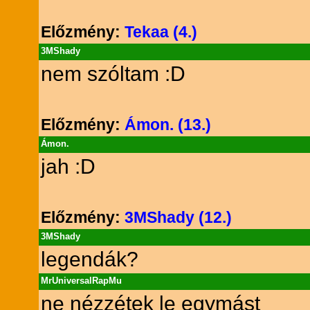
Előzmény:
Tekaa (4.)
3MShady
nem szóltam :D
Előzmény:
Ámon. (13.)
Ámon.
jah :D
Előzmény:
3MShady (12.)
3MShady
legendák?
MrUniversalRapMu
ne nézzétek le egymást