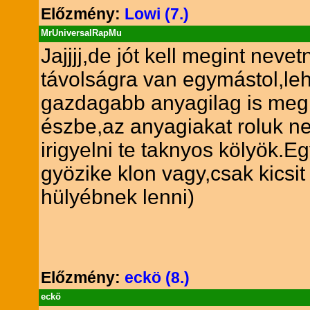
Előzmény:
Lowi (7.)
MrUniversalRapMu
Jajjjj,de jót kell megint nev
távolságra van egymástol,leh
gazdagabb anyagilag is meg 
észbe,az anyagiakat roluk n
irigyelni te taknyos kölyök
gyözike klon vagy,csak kicsi
hülyébnek lenni)
Előzmény:
eckö (8.)
eckö