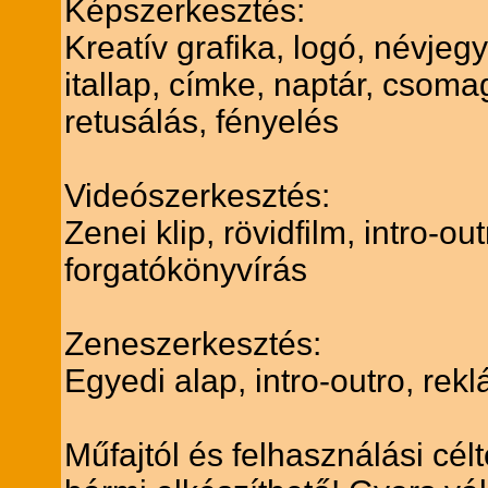
Képszerkesztés:
Kreatív grafika, logó, névjegy
itallap, címke, naptár, csoma
retusálás, fényelés
Videószerkesztés:
Zenei klip, rövidfilm, intro-o
forgatókönyvírás
Zeneszerkesztés:
Egyedi alap, intro-outro, re
Műfajtól és felhasználási cél