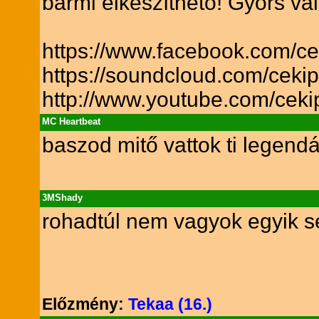
bármi elkészíthető! Gyors vá
https://www.facebook.com/ce
https://soundcloud.com/ceki
http://www.youtube.com/ceki
MC Heartbeat
baszod mitő vattok ti legend
3MShady
rohadtúl nem vagyok egyik s
Előzmény:
Tekaa (16.)