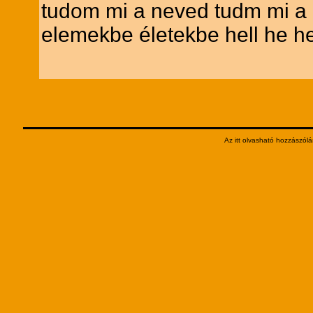
tudom mi a neved tudm mi a l
elemekbe életekbe hell he he
Az itt olvasható hozzászólá