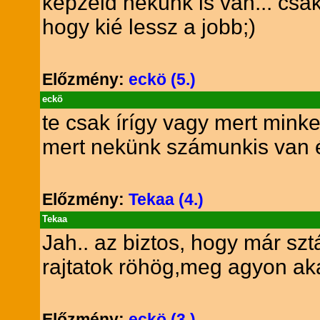
képzeld nekünk is van... csa
hogy kié lessz a jobb;)
Előzmény:
eckö (5.)
eckö
te csak írígy vagy mert mink
mert nekünk számunkis van és
Előzmény:
Tekaa (4.)
Tekaa
Jah.. az biztos, hogy már szt
rajtatok röhög,meg agyon akar
Előzmény:
eckö (3.)