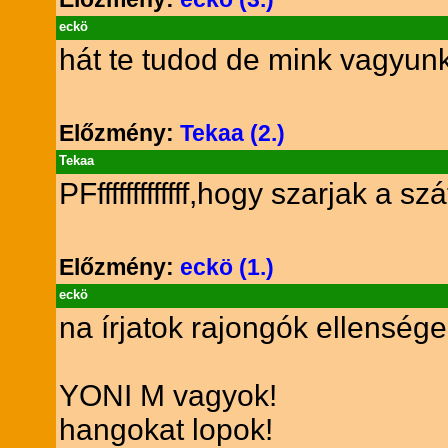
eckö
hát te tudod de mink vagyunk
Előzmény:
Tekaa (2.)
Tekaa
PFfffffffffffff,hogy szarjak a s
Előzmény:
eckö (1.)
eckö
na írjatok rajongók ellensége
YONI M vagyok!
hangokat lopok!