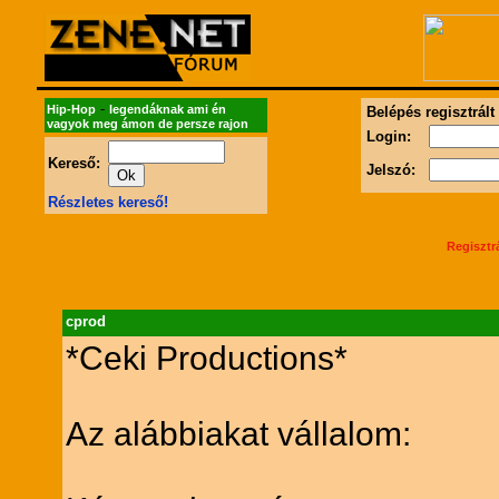
-
Hip-Hop
legendáknak ami én
Belépés regisztrált
vagyok meg ámon de persze rajon
Login:
Kereső:
Jelszó:
Részletes kereső!
Regisztr
cprod
*Ceki Productions*
Az alábbiakat vállalom: