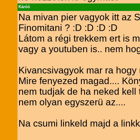
Káróó
Na mivan pier vagyok itt az 
Finomitani ? :D :D :D :D
Látom a régi trekkem ert is m
vagy a youtuben is.. nem hog
Kivancsivagyok mar ra hogy m
Mire fenyezed magad.... Köny
nem tudjak de ha neked kell 
nem olyan egyszerü az....
Na csumi linkeld majd a linkk