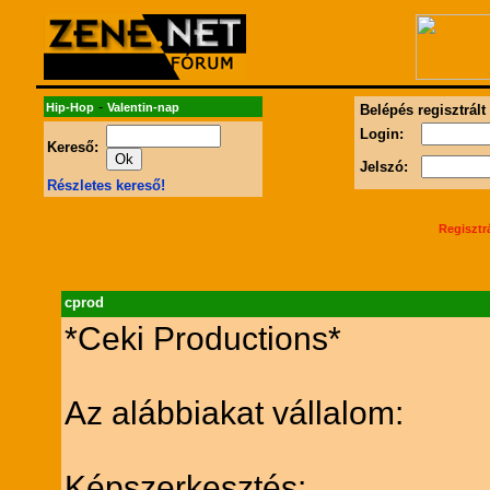
-
Hip-Hop
Valentin-nap
Belépés regisztrált
Login:
Kereső:
Jelszó:
Részletes kereső!
Regisztr
cprod
*Ceki Productions*
Az alábbiakat vállalom:
Képszerkesztés: