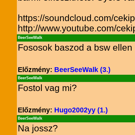
https://soundcloud.com/ceki
http://www.youtube.com/ceki
BeerSeeWalk
Fososok baszod a bsw ellen 
Előzmény:
BeerSeeWalk (3.)
BeerSeeWalk
Fostol vag mi?
Előzmény:
Hugo2002yy (1.)
BeerSeeWalk
Na jossz?