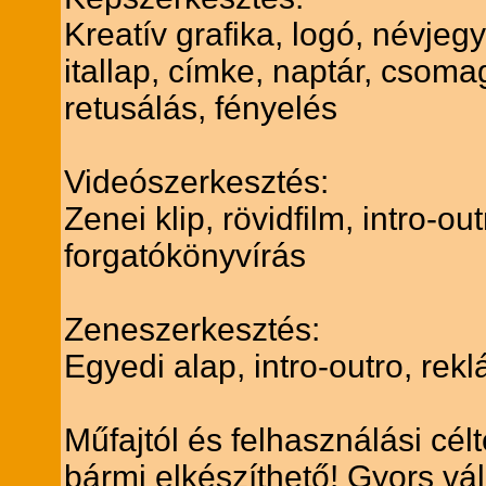
Kreatív grafika, logó, névjegy
itallap, címke, naptár, csoma
retusálás, fényelés
Videószerkesztés:
Zenei klip, rövidfilm, intro-o
forgatókönyvírás
Zeneszerkesztés:
Egyedi alap, intro-outro, re
Műfajtól és felhasználási cél
bármi elkészíthető! Gyors vá