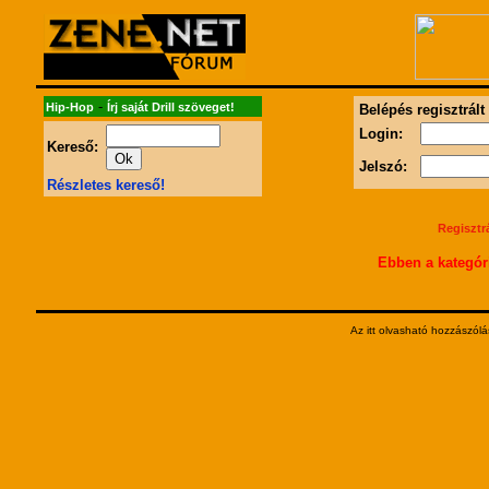
-
Hip-Hop
Írj saját Drill szöveget!
Belépés regisztrált
Login:
Kereső:
Jelszó:
Részletes kereső!
Regisztr
Ebben a kategór
Az itt olvasható hozzászólá