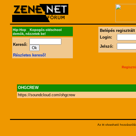
-
Hip-Hop
Kopogós oldschool
Belépés regisztrált
demók, nézzetek be!
Login:
Kereső:
Jelszó:
Részletes kereső!
Regisztr
OHGCREW
https://soundcloud.com/ohgcrew
Az itt olvasható hozzászólá