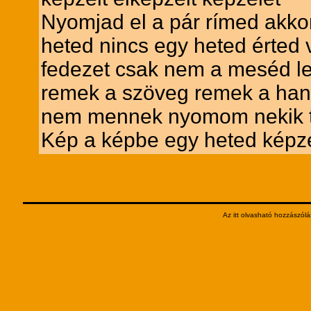
Nyomjad el a pár rímed akko
heted nincs egy heted érted
fedezet csak nem a meséd let
remek a szöveg remek a han
nem mennek nyomom nekik te
Kép a képbe egy heted képz
Az itt olvasható hozzászólá