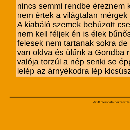
nincs semmi rendbe éreznem ke
nem értek a világtalan mérgek .
A kiabáló szemek behúzott csel
nem kell féljek én is élek bűn
felesek nem tartanak sokra de
van oldva és ülűnk a Gondba n
valója torzúl a nép senki se é
lelép az árnyékodra lép kicsúsz
Az itt olvasható hozzászólá