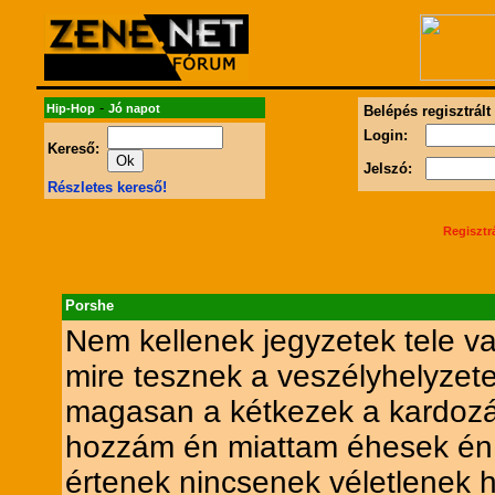
-
Hip-Hop
Jó napot
Belépés regisztrált
Login:
Kereső:
Jelszó:
Részletes kereső!
Regisztr
Porshe
Nem kellenek jegyzetek tele v
mire tesznek a veszélyhelyzete
magasan a kétkezek a kardozá
hozzám én miattam éhesek é
értenek nincsenek véletlenek h