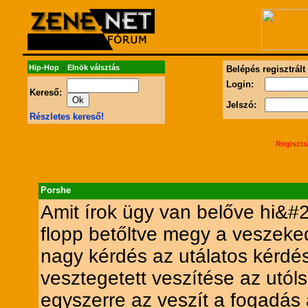
-
Hip-Hop
Elnök válsztás
Belépés regisztrált
Login:
Kereső:
Jelszó:
Részletes kereső!
Regisztr
Porshe
Amit írok ügy van belőve hi&
flopp betőltve megy a veszeke
nagy kérdés az utálatos kérdé
vesztegetett veszítése az utóls
egyszerre az veszít a fogadás 