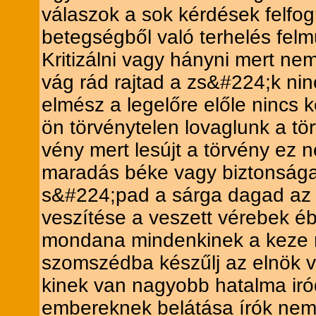
válaszok a sok kérdések felfo
betegségből való terhelés fel
Kritizálni vagy hányni mert nem
vág rád rajtad a zs&#224;k nin
elmész a legelőre előle nincs 
ön törvénytelen lovaglunk a 
vény mert lesújt a törvény ez 
maradás béke vagy biztonsága
s&#224;pad a sárga dagad az a
veszítése a veszett vérebek é
mondana mindenkinek a keze r
szomszédba készűlj az elnök v
kinek van nagyobb hatalma iród
embereknek belátása írók nem