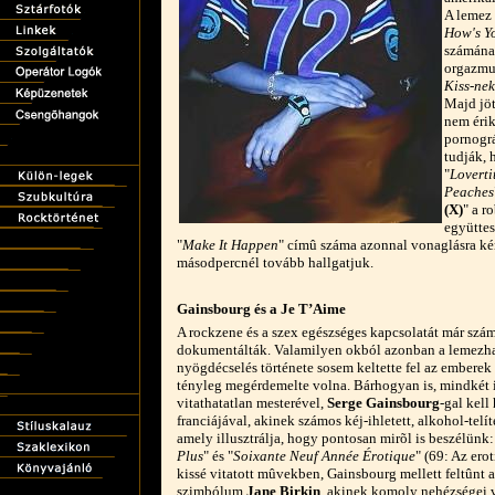
A lemez 
How's Y
számána
orgazmu
Kiss-nek
Majd jöt
nem érik
pornográ
tudják, 
"
Loverti
Peaches
(X)
" a r
együttes
"
Make It Happen
" címû száma azonnal vonaglásra kén
másodpercnél tovább hallgatjuk.
Gainsbourg és a Je T’Aime
A rockzene és a szex egészséges kapcsolatát már szá
dokumentálták. Valamilyen okból azonban a lemezhal
nyögdécselés története sosem keltette fel az emberek
tényleg megérdemelte volna. Bárhogyan is, mindkét i
vitathatatlan mesterével,
Serge Gainsbourg
-gal kell
franciájával, akinek számos kéj-ihletett, alkohol-telít
amely illusztrálja, hogy pontosan mirõl is beszélünk:
Plus
" és "
Soixante Neuf Année Érotique
" (69: Az ero
kissé vitatott mûvekben, Gainsbourg mellett feltûnt a
szimbólum
Jane Birkin
, akinek komoly nehézségei v