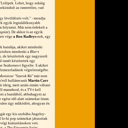
: "Lelépek. Lehet, hogy sokáig
 nekiindult az ismeretlen, vad
gy lövöldözés volt." - mondja
vek egyik legtalálékonyabb
m folytatni. Már nem érdekelt a
ngsize
). De akkor is az egyik
ett vége
a Boo Radleys
-nek, egy
ek bandája, akiket mindenki
iközben mindenki a
Blur
-t
, de készítettek egy nagyszerû
d ismét készítettek egy
 Seahorses-t figyelte. S akiket
a lemezeladások végtelenségébe.
Monsieur "Szarok Rá"
már nem
n'roll hullámvasút
Martin Carr
zú ideig, mert aztán simán váltani
l maradnod, és a TV-t kell
ni a bandából, abbahagyni az
e egész idõ alatt számokat írtam.
 minden úgy mûködött, ahogyan én
agát egy kis szobába Angeley-
 lo-hi pop számokat játszottak
égi kiárusításokon vett.
in, a
The Fingertip Saint