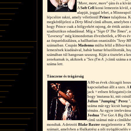
"
More, more, more
"-jára és a kívá
A
Soft Cell
korai lemezein kívül, 
alapját, joggal lehet, a Minneapol
lépcsõire rakni, amely véletlenül
Prince
tulajdona. K
megkérdõjelezi a
Dirty Mind
címû album, amelyben n
hogy Prince csak a hölgyekért rajong, de értük aztán
szadisztikus odaadással. Míg a "
Sign O' The Times
", a
"
Lovesexy
" még kimondottan élvezhetõek, a 90-es év
az önparódizálásra, a hallhatóan onanizálós "
Sexy M
számaiban. Csupán
Madonna
múlta felül a Bíbor-kir
lemezének kiadásával, habár hamar felszólították, h
számában túl hangosan szuszog. Kijár a tisztelet a 
zenekarnak is, akiknek a "
Sex (I'm A .)
címû száma a n
száma lett.
Tánczene és trágárság
A 80-as évek chicagói house
kapcsolatban állt a szex. A
jack = erõsen felizgatni) cí
hogy 'mutassa ki, mit csinál
Julian "Jumping" Perez
"
száma már egy kicsit hango
témára. Az egyre irreleván
Joshua
"
I've Got A Big Dic
címû számai már a címûkben
mondtak. A detroiti
Blake Baxter
megjelentette a "
Ri
számait, amelyben a fõalkatrész a nõi nyögdécselés 