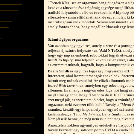
"
French Kiss
"-sze az orgazmus hangját egészen a sláge
kezdve a tánczene és a trágárság egysége megállíthat
tradíció folytatódott a 90-es években is. A hip-hop b
elbeszélve - amin elfilózhatnánk, de ezt a mûfajt ki
már túlságosan szókimondók. Semmi sem marad a képz
amely fontos ahhoz, hogy megállapíthassuk egy lemez
Számítógépes orgazmus
Van azonban egy együttes, amely a zene és a pornográ
teljesen új szintre helyezte - az "
Add N To(X)
, amely 
hogy egy nap az emberek robotokkal fogják élvezni a
Insult To Injury
" már teljesen követi ezt az elvet, s 
az extremitásuknak, hagyták, hogy a komputerjeik veg
Barry Smith
az együttes tagja így magyarázza ezt: 
Interneten, ahol komputerhangok énekelnek. Szerez
bármit meg tudnak csinálni. Az elõzõ albumunk utols
Bored With Love
"-nek, amelyben egy robot nagyon szer
albumon. És a hang is nagyon édes. Egy nõi hang azt
majd átmegy abba, hogy "I want to do it 10.000 times
szer megd.ják, és szerintem jó ötlet, hogy a számító
orgazmus, neki ezerszer több kell." Tavaly, a "
Metal 
számhoz készült egy klip, amelyben egy nõ szétesésig
kislemezhez, a "
Plug Me In
"-hez, Barry Smith írt és 
Nem játszik benne, de még nem is jelent meg hivatal
A meztelen nõkben ugyanilyen érdekelt a
Pussyfoot 
tavaly készített egy softcore pornó DVD-t a kiadó "
Su