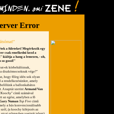
átsómat!"
zétek a fületeket! Megérkezik egy
szer csak emelkedni kezd a
kiáltja a hang a lemezen, - oh,
s so good!"
beat-ek körbehálóznak,
 a diszkómocsoknak vége?"
 az, hogy fõleg idén sok olyan
l a rendelkezésünkre, amely
belõlünk a ballonkabátos
t. A naptár szerint
Armand Van
"
Koochy
" címû számával
t az egész, amelyben a fõ
Gary Numan
Top Five
címû
mely a hús konvencionálisabb
 szól, (a koochy kifejezés az
 utcai szleng-ben vaginát jelent).