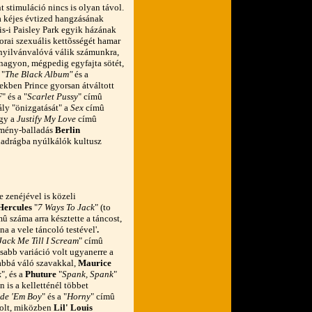
nt stimuláció nincs is olyan távol.
a kéjes évtized hangzásának
is-i Paisley Park egyik házának
orai szexuális kettõsségét hamar
yilvánvalóvá válik számunkra,
 nagyon, mégpedig egyfajta sötét,
 "
The Black Album"
és a
ekben Prince gyorsan átváltott
F
" és a "
Scarlet Pussy
" címû
ály "önizgatását" a
Sex
címû
ogy a
Justify My Love
címû
kemény-balladás
Berlin
adrágba nyúlkálók kultusz
 zenéjével is közeli
Hercules
"
7 Ways To Jack
" (to
mû száma arra késztette a táncost,
na a vele táncoló testével'
.
Jack Me Till I Scream
" címû
sabb variáció volt ugyanerre a
sabbá váló szavakkal,
Maurice
k
", és a
Phuture
"
Spank, Spank
"
 is a kelletténél többet
de 'Em Boy
" és a "
Horny
" címû
volt, miközben
Lil' Louis