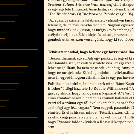
Sessions Volume 1
és a
Go With Yourself
címû álkapoc
és egy egyféle Hintaszék Anarchista, aki olyan Blair-f
"
The Tragic Story Of The Working People
vagy a
Big
"Az egész új szisztéma felébresztett valamilyen társa
felemelt, de én más irányba mentem. Nagyon egyszerû:
hogy mindenkinek jusson, és mégis kevés ember gyûjt
esélyünk, eljött az Éden ideje, és mi mégis veszette
gombok után, és azon versengünk, hogy ki tud többet
Tehát azt mondod, hogy kellene egy forrrrradalll
"Beszoríthatnánk egyet. Adj egy puskát, és tegyél ki
McDonald's-szet, az csak visszafele viszi az egészet
lehet megállítani, ha nem mész oda két hétig. Annyir
hogy ne menjek oda. Ki kell gondolni intellektuális
nem én egyedül fogom csinálni. Én és egy pár haver
Politika, pop kultúra, Internet: ezek mind Bátor Kapi
Brother "ördögi ház, tele 10 Robbie Williams-szel." A
gazdag ahhoz, hogy támogassa a Napster-t. A "
Third 
címû számhoz hasonló paranoiás számok hallatán el l
veszi fel a számot egy fóliával takart ablakos szob
az ördögi agy lézersugara." Nem vagyok paranoiás. D
elmélet. És el is hiszem mindet. Tetszik a sztori Clint
az elnökségi poszt átvétele után az volt, hogy "Ti öl
hogy "Vannak földönkívûliek a Roswell-központba
sem.
2001. július 27.