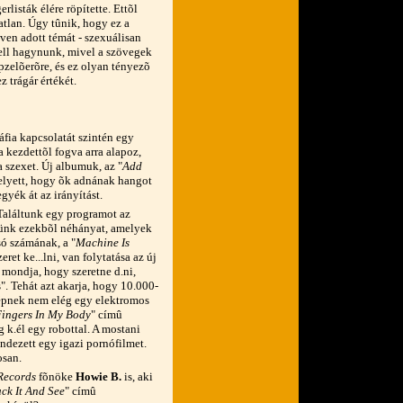
rlisták élére röpítette. Ettõl
atlan. Úgy tûnik, hogy ez a
õven adott témát - szexuálisan
 kell hagynunk, mivel a szövegek
elõerõre, és ez olyan tényezõ
 trágár értékét.
fia kapcsolatát szintén egy
a kezdettõl fogva arra alapoz,
 szexet. Új albumuk, az "
Add
ahelyett, hogy õk adnának hangot
yék át az irányítást.
"Találtunk egy programot az
tünk ezekbõl néhányat, amelyek
ó számának, a "
Machine Is
et ke...lni, van folytatása az új
 mondja, hogy szeretne d.ni,
". Tehát azt akarja, hogy 10.000-
gépnek nem elég egy elektromos
Fingers In My Body
" címû
 k.él egy robottal. A mostani
rendezett egy igazi pornófilmet.
osan.
Records
fõnöke
Howie B.
is, aki
ck It And See
" címû