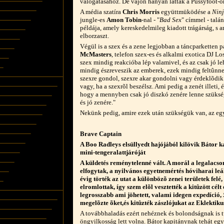
válogatásához. De vajon hányan látták a Pussyfoot-o
A média szatíra
Chris Morris
együttmüködése a
Ninj
jungle-es
Amon Tobin
-nal - "
Bad Sex
" címmel - talá
példája, amely kereskedelmileg kiadott trágárság, s 
elborzaszt.
Végül is a szex és a zene legjobban a táncparketten 
McMasters
, telefon szex-es és alkalmi exotica DJ L
szex mindig reakcióba lép valamivel, és az csak jó le
mindig észreveszik az emberek, ezek mindig feltûnn
szexre gondol, szexre akar gondolni vagy érdeklõdik 
vagy, ha a szexrõl beszélsz. Ami pedig a zenét illeti
hogy a mennyben csak jó diszkó zenére lenne szüksé
és jó zenére."
Nekünk pedig, amire ezek után szükségük van, az egy
Brave Captain
A Boo Radleys elsüllyedt hajójából kilövik Bátor k
mini-tengeralattjáróját
A küldetés reménytelenné vált. A morál a legalacso
elfogytak, a nyilvános egyetnemértés hóviharai leáll
évig törték az utat a különbözõ zenei területek felé
elromlottak, így szem elõl vesztették a kitûzött célt 
legrosszabb ami jöhetett, valami idegen expedíció,
megelõzte õket,és kitûzték zászlójukat az Eklektiku
A továbbhaladás ezért nehéznek és bolondságnak is tû
öngyilkosság lett volna. Bátor kapitánynak tehát egy