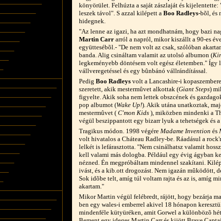
könyörület. Felhúzta a saját zászlaját és kijelentette
leszek távol". S azzal kilépett a
Boo Radleys
-bõl, és
hidegnek.
"Az lenne az igazi, ha azt mondhatnám, hogy bazi na
Martin Carr
arról a napról, mikor kiszállt a 90-es é
együttesébõl.- "De nem volt az csak, szólóban akarta
banda. Alig csináltam valamit az utolsó albumon (
Ki
legkeményebb döntésem volt egész életemben." Így l
vállveregetéssel és egy bûnbánó vállrándítással.
Pedig
Boo Radleys
volt a Lancashire-i kopaszember
szeretett, akik mestermûvet alkottak (
Giant Steps
) m
figyelte. Akik soha nem lettek obszcének és gazdagok
pop albumot (
Wake Up!
). Akik utána unatkoztak, maj
mestermûvet (
C'mon Kids
), miközben mindenki a The
végül beszippantott egy bizarr lyuk a tehetségek és 
Tragikus módon. 1998 végére
Madame Invention
és
volt hivatalos a Cháteau Radley-be. Ráadásul a rock'
lelkét is lefárasztotta. "Nem csinálhatsz valamit hoss
kell valami más dologba. Például egy évig ágyban kel
nézned. Én megpróbáltam mindennel szakítani. Kilép
ivást, és a kib.ott drogozást. Nem igazán mûködött, d
Sok idõbe telt, amíg túl voltam rajta és az is, amíg
akartam."
Mikor Martin végül felébredt, rájött, hogy bezárja m
ben egy wales-i emberrel akivel 18 hónapon keresztül
mindenféle kütyüréken, amit Gorwel a különbözõ hétv
Bement egy ideges Martin Carr és kijött Brave Capta