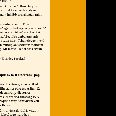
n kívül?
a teknõcöket
elkövetõ jazz-
n az idei év egyetlen olyan
amely inkább szórakoztat, mint
passzolnak össze.
Bree
os Angeles-bõl így magyarázza: "A
het. A szexrõl szóló számokat
ek. A legtöbb ember ugyanis
a szex iránt. Tehát eléggé nyerõ
, én mindig azt szoktam mondani,
g. Mi másra? Tehát csak szexre
 jó hideg tusolás!
apitány lo-fi elnevezésû pop
nyabb szinten, a tartalékok
ították a pörgést. A fiúk 12
, de az iránytûk sorra
és elmaradt a dicsõség is. A
Super Furry Animals
néven
s Délen.
nt, a visszafordulás viszont
 lehetõsége maradt, a