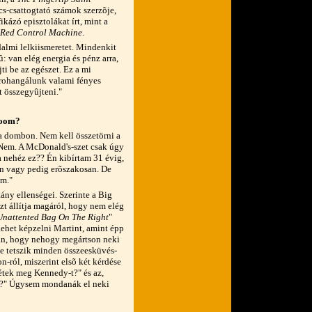
s-csattogtató számok szerzõje,
ikázó episztolákat írt, mint a
 Red Control Machine
.
dalmi lelkiismeretet. Mindenkit
 van elég energia és pénz arra,
i be az egészet. Ez a mi
n rohangálunk valami fényes
 összegyûjteni."
ooom?
 a dombon. Nem kell összetörni a
. Nem. A McDonald's-szet csak úgy
a nehéz ez?? Én kibírtam 31 évig,
an vagy pedig erõszakosan. De
om."
tány ellenségei. Szerinte a Big
zt állítja magáról, hogy nem elég
Unattented Bag On The Right
"
ehet képzelni Martint, amint épp
ában, hogy nehogy megártson neki
e tetszik minden összeesküvés-
on-ról, miszerint elsõ két kérdése
tétek meg Kennedy-t?" és az,
n?" Úgysem mondanák el neki