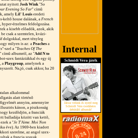
utat nyitott
Josh Wink
"
So
our Evening So Far
" címû
k, amely
Lil' Louis
eredeti
s-keltõ house dalának, a
French
, hyper-érzelmes feldolgozása.
tek a kisebb elõadók, azok, akik
 be csak a szemtelen, kvázi-
f dolgokkal, mert tényleg
hogy milyen is az: a
Peaches
a
ts
"-szel a "
Teaches Of The
" címû albumról, az "
Add N to
obot-szex fantáziákkal és egy új
Schmidt Vera játék
, a
Playgroup
, amelynek a
yszerít. Na,jó, csak akkor, ha 20
mtalan alkalommal
lgatás alatt történõ
 figyelmét annyira, amennyire
Játssz velünk és nyerd meg
Schmidt Vera csodálatos
llusztris kánon, a piszkosság
debütáló albumát!
 hogy kezdõdjön, a franciák
ett balladája között van kettõ,
 ezek a "
Je T'Aime. Moi Non
tika éve). Az 1969-ben kiadott
kkori szerelme, az angol szex-
oltak a francia szavak