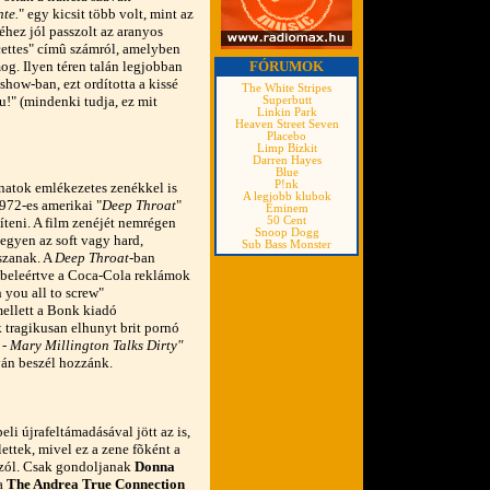
te.
" egy kicsit több volt, mint az
éhez jól passzolt az aranyos
cettes" címû számról, amelyben
g. Ilyen téren talán legjobban
FÓRUMOK
show-ban, ezt ordította a kissé
The White Stripes
u!" (mindenki tudja, ez mit
Superbutt
Linkin Park
Heaven Street Seven
Placebo
Limp Bizkit
Darren Hayes
Blue
P!nk
anatok emlékezetes zenékkel is
A legjobb klubok
1972-es amerikai "
Deep Throat
"
Eminem
íteni. A film zenéjét nemrégen
50 Cent
Snoop Dogg
egyen az soft vagy hard,
Sub Bass Monster
tszanak. A
Deep Throat
-ban
 beleértve a Coca-Cola reklámok
h you all to screw"
ellett a Bonk kiadó
k tragikusan elhunyt brit pornó
- Mary Millington Talks Dirty"
yán beszél hozzánk.
li újrafeltámadásával jött az is,
ettek, mivel ez a zene fõként a
 szól. Csak gondoljanak
Donna
 a
The Andrea True Connection