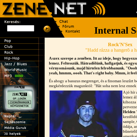
Rock'N'Sex
"Hadd rázza a hangerõ a h
A szex szerepe a zenében. Itt az ideje, hogy hegyez
lemez. Feltesszük. Hátradõlünk, hallgatjuk, és egy
vérnyomásunk, majd hirtelen felrobbanunk. "Oooh" 
yeah, hmmm, oooh. That's right baby. Mmm, it feel
És ahogy a basszus megrenget, és a finoman leszûrt 
megkérdezzük magunktól: "Hát soha nem lesz ennek
A jó hír
lemez ál
kihozza 
perverze
Helden
kezdõdöt
sample,
ódája, a
bûneirõl
amerikai