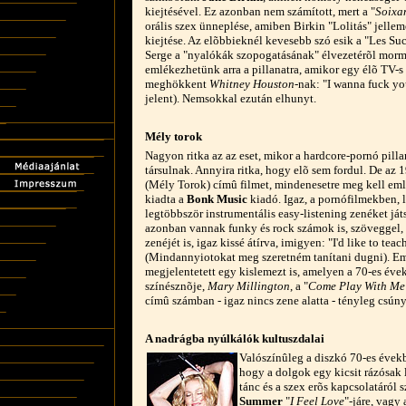
kiejtésével. Ez azonban nem számított, mert a "
Soixan
orális szex ünneplése, amiben Birkin "Lolitás" jellem
kiejtése. Az elõbbieknél kevesebb szó esik a "Les Su
Serge a "nyalókák szopogatásának" élvezetérõl mormo
emlékezhetünk arra a pillanatra, amikor egy élõ TV-s 
meghökkent
Whitney Houston
-nak: "I wanna fuck yo
jelent). Nemsokkal ezután elhunyt.
Mély torok
Nagyon ritka az az eset, mikor a hardcore-pornó pill
társulnak. Annyira ritka, hogy elõ sem fordul. De az 
(Mély Torok) címû filmet, mindenesetre meg kell eml
kiadta a
Bonk Music
kiadó. Igaz, a pornófilmekben, l
legtöbbször instrumentális easy-listening zenéket já
azonban vannak funky és rock számok is, szöveggel,
zenéjét is, igaz kissé átírva, imigyen: "I'd like to teac
(Mindannyiotokat meg szeretném tanítani dugni). Em
megjelentetett egy kislemezt is, amelyen a 70-es éve
színésznõje,
Mary Millington
, a "
Come Play With Me 
címû számban - igaz nincs zene alatta - tényleg csún
A nadrágba nyúlkálók kultuszdalai
Valószínûleg a diszkó 70-es évekbe
hogy a dolgok egy kicsit rázósak l
tánc és a szex erõs kapcsolatáról
Summer
"
I Feel Love
"-járe, vagy