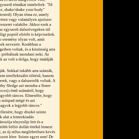
yszerû témákat ismételtek: "I'd
ake, shake/shake your body"
 tested). Olyan téma ez, amely
etten vagy valamilyen ajzószer
leszeret valakibe. Akkor ezek a
 az egyszerû dalszövegeken túl
igi poptól eltérõt is képviseltek.
b esemény olyan volt, amit
nek nevezett. Korábban a
eiben voltak, és a közönség arra
it próbálnak mondani neki. Az
ak az volt a dolga, hogy imádják
ják. Sokkal inkább arra szánták,
m intellektuális töltésû, hanem
erek, vagy a dalszerzõk voltak. A
hy Sledge azt mondta a Sister
táncos) címû számáról, hogy
agyobb táncos. Elmesélte, hogy
a színpad mögé és azt
agyok a legjobb táncos."
llenére, hogy diszkó szinte
 alat a lemezkiadás
rozója tényezõje lett és a
több billió dollár értékû lemezt
l, az új stílus meglehetõsen kevés
hozott létre. Szinte egyet sem! De