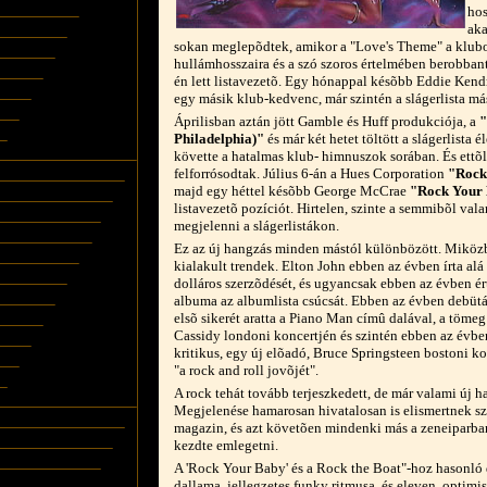
hos
aka
sokan meglepõdtek, amikor a "Love's Theme" a klubo
hullámhosszaira és a szó szoros értelmében berobbant 
én lett listavezetõ. Egy hónappal késõbb Eddie Ken
egy másik klub-kedvenc, már szintén a slágerlista má
Áprilisban aztán jött Gamble és Huff produkciója, a
"
Philadelphia)"
és már két hetet töltött a slágerlista é
követte a hatalmas klub- himnuszok sorában. És ettõ
felforrósodtak. Július 6-án a Hues Corporation
"Rock
majd egy héttel késõbb George McCrae
"Rock Your
listavezetõ pozíciót. Hirtelen, szinte a semmibõl val
megjelenni a slágerlistákon.
Ez az új hangzás minden mástól különbözött. Miköz
kialakult trendek. Elton John ebben az évben írta al
dolláros szerzõdését, és ugyancsak ebben az évben ér
albuma az albumlista csúcsát. Ebben az évben debütált
elsõ sikerét aratta a Piano Man címû dalával, a töme
Cassidy londoni koncertjén és szintén ebben az évbe
kritikus, egy új elõadó, Bruce Springsteen bostoni kon
"a rock and roll jovõjét".
A rock tehát tovább terjeszkedett, de már valami új h
Megjelenése hamarosan hivatalosan is elismertnek sz
magazin, és azt követõen mindenki más a zeneiparban
kezdte emlegetni.
A 'Rock Your Baby' és a Rock the Boat"-hoz hasonló 
dallama, jellegzetes funky ritmusa, és eleven, optimis