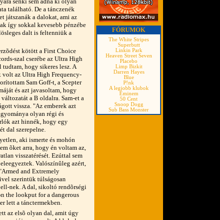
nyára senki sem adna ki olyan
ta található. De a tánczenék
et játszanák a dalokat, ami az
nak így sokkal kevesebb pénzébe
FÓRUMOK
sleges dalt is feltenniük a
The White Stripes
Superbutt
erzõdést kötött a First Choice
Linkin Park
Heaven Street Seven
ords-szal cserébe az Ultra High
Placebo
l tudtam, hogy sikeres lesz. A
Limp Bizkit
Darren Hayes
 volt az Ultra High Frequency-
Blue
orítottam Sam Goff-t, a Scepter
P!nk
A legjobb klubok
máját és azt javasoltam, hogy
Eminem
 változatát a B oldalra. Sam-et a
50 Cent
Snoop Dogg
ágott vissza. "Az emberek azt
Sub Bass Monster
hagyománya olyan régi és
rlók azt hinnék, hogy egy
t dal szerepelne.
gyetlen, aki ismerte és mohón
m õket arra, hogy én voltam az,
atlan visszatérését. Ezúttal sem
eleegyeztek. Valószínûleg azért,
 "Armed and Extremely
mivel szerintük túlságosan
ell-nek. A dal, sikoltó rendõrségi
 on the lookput for a dangerous
er lett a tánctermekben.
ett az elsõ olyan dal, amit úgy