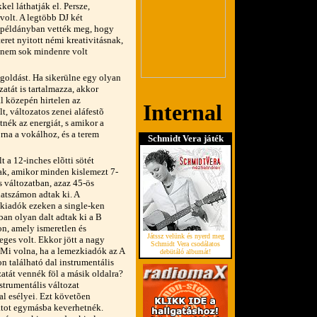
kel láthatják el. Persze,
volt. A legtöbb DJ két
t példányban vették meg, hogy
eret nyitott némi kreativitásnak,
, nem sok mindenre volt
goldást. Ha sikerülne egy olyan
zatát is tartalmazza, akkor
l közepén hirtelen az
t, változatos zenei aláfestõ
tnék az energiát, s amikor a
rna a vokálhoz, és a terem
Schmidt Vera játék
t a 12-inches elõtti sötét
ak, amikor minden kislemezt 7-
s változatban, azaz 45-ös
latszámon adtak ki. A
kiadók ezeken a single-ken
ban olyan dalt adtak ki a B
on, amely ismeretlen és
Játssz velünk és nyerd meg
eges volt. Ekkor jött a nagy
Schmidt Vera csodálatos
! Mi volna, ha a lemezkiadók az A
debütáló albumát!
on található dal instrumentális
zatát vennék föl a másik oldalra?
strumentális változat
l esélyei. Ezt követõen
atot egymásba keverhetnék.