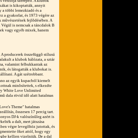
s verziója szerepelt. A klubok
kákat is kikoptatták, annyit
gy a többi lemezkiadó és a
 ez a gyakorlat, és 1973 végére az
-k mûvészetének fejlõdésében. A
. Végül is nemcsak a táncdalok B
ixek vagy egyéb mixek, hanem
 A producerek összefüggõ stílusú
ialakult a klubok hálózata, a sztár
ma, valamint felbukkantak az
nik, és látogatták a klubokat is.
llítani. A gát szétrobbant.
ano az egyik kupacból kiemelt
ottnak minõsítettek, s elkezdte
arry White Love Unlimited
û dala rövid idõ alatt hatalmas
Love's Theme" hatalmas
zeállítás, õsszesen 17 percig tart.
onyos DJ-k valószínûleg azért is
ékelték a dalt, mert játszása
ben végre levegõhöz jutottak, és
mentette õket attól, hogy egy
gbe kelljen vizelniük. De a dal