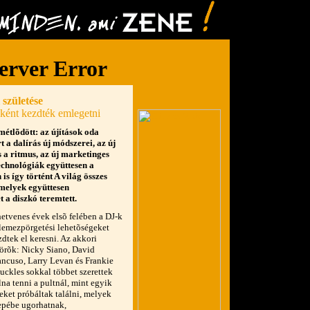
 születése
óként kezdték emlegetni
tlõdött: az újítások oda
t a dalírás új módszerei, az új
s a ritmus, az új marketinges
technológiák együttesen a
is így történt A világ összes
 melyek együttesen
 a diszkó teremtett.
hetvenes évek elsõ felében a DJ-k
 lemezpörgetési lehetõségeket
zdtek el keresni. Az akkori
törõk: Nicky Siano, David
ncuso, Larry Levan és Frankie
uckles sokkal többet szerettek
lna tenni a pultnál, mint egyik
eket próbáltak találni, melyek
zepébe ugorhatnak,