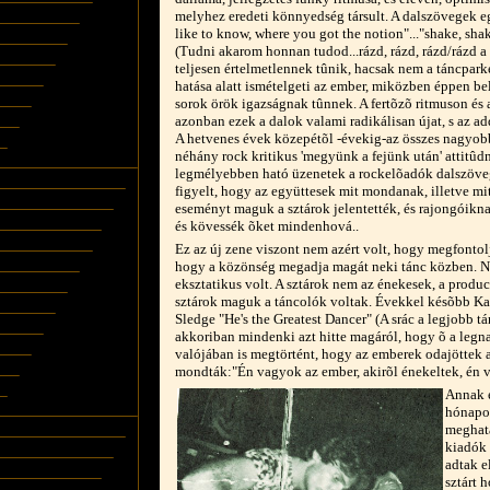
melyhez eredeti könnyedség társult. A dalszövegek eg
like to know, where you got the notion"..."shake, sh
(Tudni akarom honnan tudod...rázd, rázd, rázd/rázd a
teljesen értelmetlennek tûnik, hacsak nem a táncpark
hatása alatt ismételgeti az ember, miközben éppen be
sorok örök igazságnak tûnnek. A fertõzõ ritmuson és
azonban ezek a dalok valami radikálisan újat, s az add
A hetvenes évek közepétõl -évekig-az összes nagyob
néhány rock kritikus 'megyünk a fejünk után' attitûd
legmélyebben ható üzenetek a rockelõadók dalszöveg
figyelt, hogy az együttesek mit mondanak, illetve m
eseményt maguk a sztárok jelentették, és rajongóikn
és kövessék õket mindenhová..
Ez az új zene viszont nem azért volt, hogy megfontol
hogy a közönség megadja magát neki tánc közben. Ne
eksztatikus volt. A sztárok nem az énekesek, a produc
sztárok maguk a táncolók voltak. Évekkel késõbb Kat
Sledge "He's the Greatest Dancer" (A srác a legjobb 
akkoriban mindenki azt hitte magáról, hogy õ a legn
valójában is megtörtént, hogy az emberek odajöttek 
mondták:"Én vagyok az ember, akirõl énekeltek, én v
Annak e
hónapok
meghatá
kiadók 
adtak e
sztárt 