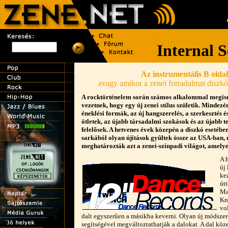
Az instrumentális B oldal
avagy amikor a zenei forradalmat diszk
A rocktörténelem során számos alkalommal megismé
vezetnek, hogy egy új zenei stílus születik. Mindezér
éneklési formák, az új hangszerelés, a szerkesztés é
ötletek, az újabb társadalmi szokások és az újabb 
felelõsek. A hetvenes évek közepén a diszkó esetében 
sarkából olyan újítások gyûltek össze az USA-ban,
meghatározták azt a zenei-színpadi világot, amelyet
A 
új
ke
út
Ma
Kn
vo
dalt egyszerûen a másikba keverni. Olyan új módszer
segítségével megváltoztathatják a dalokat. A dal kö