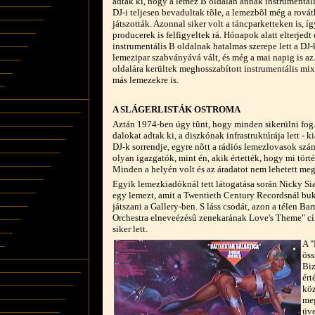
adtak ki, hogy a lemez B oldalán annak instrumentáli
DJ-i teljesen bevadultak tõle, a lemezbõl még a rovát
játszották. Azonnal siker volt a táncparketteken is, í
producerek is felfigyeltek rá. Hónapok alatt elterjedt
instrumentális B oldalnak hatalmas szerepe lett a DJ
lemezipar szabványává vált, és még a mai napig is az
oldalára kerültek meghosszabított instrumentális m
más lemezekre is.
A SLÁGERLISTÁK OSTROMA
Aztán 1974-ben úgy tûnt, hogy minden sikerülni fog.
dalokat adtak ki, a diszkónak infrastruktúrája lett - k
DJ-k sorrendje, egyre nõtt a rádiós lemezlovasok szá
olyan igazgatók, mint én, akik értették, hogy mi törté
Minden a helyén volt és az áradatot nem lehetett megá
Egyik lemezkiadóknál tett látogatása során Nicky Si
egy lemezt, amit a Twentieth Century Recordsnál buk
játszani a Gallery-ben. S láss csodát, azon a télen B
Orchestra elneveézésû zenekarának Love's Theme" cím
siker lett.
A "
öss
Biz
ért
köz
meg
üve