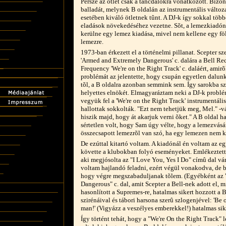
Persze az ötlet csak a táncdalokra vonatkozott. Bizo
balladát, melynek B oldalán az instrumentális változa
esetében kiváló ötletnek tûnt. A DJ-k így sokkal több
eladások növekedéséhez vezetne. Sõt, a lemezkiadó
kerülne egy lemez kiadása, mivel nem kellene egy fölö
lemezre.
1973-ban érkezett el a történelmi pillanat. Scepter sz
'Armed and Extremely Dangerous' c. dalára a Bell Rec
Frequency 'We're on the Right Track' c. daláért, amirõ
problémát az jelentette, hogy csupán egyetlen dalunk
tõl, a B oldalra azonban semmink sem. Így sarokba sz
helyettes elnökét. Elmagyaráztam neki a DJ-k problé
vegyük fel a 'We're on the Right Track' instrumentális
hallottak sokkolták. "Ezt nem tehetjük meg, Mel." -v
hiszik majd, hogy át akarjuk verni õket." A B oldal 
sértetlen volt, hogy Sam úgy vélte, hogy a lemezvásá
összecsapott lemezrõl van szó, ha egy lemezen nem ké
De ezúttal kitartó voltam. A kiadónál én voltam az e
követte a klubokban folyó eseményeket. Emlékeztette
aki megjósolta az "I Love You, Yes I Do" címû dal vár
voltam hajlandó feladni, ezért végül vonakodva, de b
hogy végre megszabaduljanak tõlem. (Egyébként az
Dangerous" c. dal, amit Scepter a Bell-nek adott el, 
hasonlított a Supremes-re, hatalmas sikert hozzott a B
szirénáival és tábori harsona szerû szlogenjével: 'Be
man!' (Vigyázz a veszélyes emberekkel!) hatalmas sik
Így történt tehát, hogy a "We're On the Right Track" l