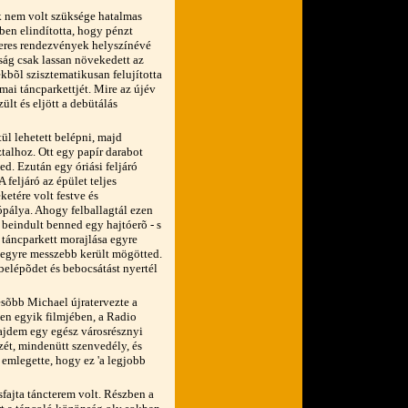
k nem volt szüksége hatalmas
en elindította, hogy pénzt
keres rendezvények helyszínévé
agság csak lassan növekedett az
bõl szisztematikusan felujította
mai táncparkettjét. Mire az újév
ült és eljött a debütálás
ül lehetett belépni, majd
ztalhoz. Ott egy papír darabot
ed. Ezután egy óriási feljáró
 feljáró az épület teljes
ketére volt festve és
ópálya. Ahogy felballagtál ezen
 beindult benned egy hajtóerõ - s
a táncparkett morajlása egyre
 egyre messzebb került mögötted.
 belépõdet és bebocsátást nyertél
ésõbb Michael újratervezte a
en egyik filmjében, a Radio
ajdem egy egész városrésznyi
zét, mindenütt szenvedély, és
 emlegette, hogy ez 'a legjobb
fajta táncterem volt. Részben a