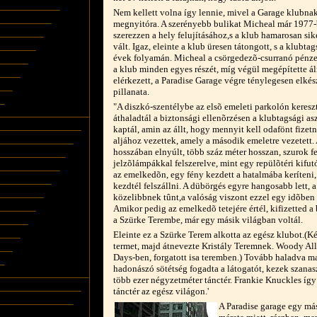
Nem kellett volna így lennie, mivel a Garage klubna
megnyitóra. A szerényebb bulikat Micheal már 1977-b
szerezzen a hely felujításához,s a klub hamarosan si
vált. Igaz, eleinte a klub üresen tátongott, s a klubt
évek folyamán. Micheal a csörgedezõ-csurranó pénzek
a klub minden egyes részét, míg végül megépítette ál
elérkezett, a Paradise Garage végre ténylegesen elkész
pillanata.
"A diszkó-szentélybe az elsõ emeleti parkolón kereszt
áthaladtál a biztonsági ellenõrzésen a klubtagsági as
kaptál, amin az állt, hogy mennyit kell odafönt fizetn
aljához vezettek, amely a második emeletre vezetett. A
hosszában elnyúlt, több száz méter hosszan, szurok fe
jelzõlámpákkal felszerelve, mint egy repülõtéri kifut
az emelkedõn, egy fény kezdett a hatalmába keríteni,
kezdtél felszállni. A dübörgés egyre hangosabb lett, 
közelibbnek tûnt,a valóság viszont ezzel egy idõben
Amikor pedig az emelkedõ tetejére értél, kifizetted a
a Szürke Terembe, már egy másik világban voltál.
Eleinte ez a Szürke Terem alkotta az egész klubot.(K
termet, majd átnevezte Kristály Teremnek. Woody All
Days-ben, forgatott isa teremben.) Tovább haladva m
hadonászó sötétség fogadta a látogatót, kezek szanas
több ezer négyzetméter tánctér. Frankie Knuckles így
tánctér az egész világon.'
A Paradise garage egy más