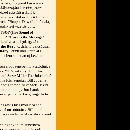
szúsága ugyanakkor a siker
dályozójának is tûnt, ezért
kból átkerült a rádiók
a slágerlistákra. 1974 február 9-
dricks "Boogie Down" címû dala,
sodik helyezettje volt.
TSOP (The Sound of
lén. A
"Love is the Message"
l kezdve a dolgok igazán
 the Boat"
c. dala tört a csúcsra,
 Baby"
címû dala vette át a
ami elementárisan új kezdett
ben a popzenében folytatódtak a
á az MCA-val a nyolc millió
te el Steve Miller The Joker címû
 a Kiss zenekar. Billy Joel is
g pedig tombolni kezdett David
n történt, hogy Jon Landau
certje után azt írta, hogy látta
angzás is megszólalt benne.
ámított, miután a Billboard
, a zenei forradalmat diszkóként
daloknak jól felismerhetõ
ta és szexi hangvétele volt,