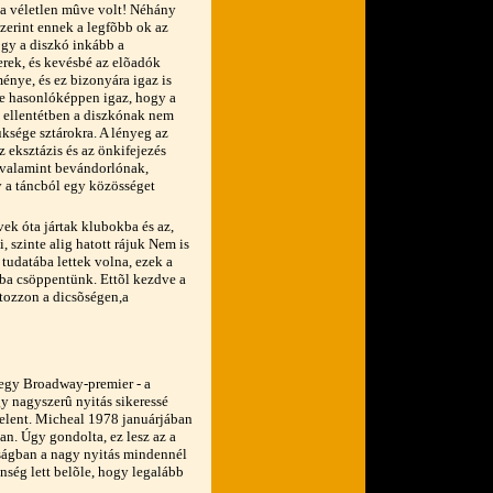
a véletlen mûve volt! Néhány
zerint ennek a legfõbb ok az
ogy a diszkó inkább a
rek, és kevésbé az elõadók
énye, és ez bizonyára igaz is
De hasonlóképpen igaz, hogy a
 ellentétben a diszkónak nem
üksége sztárokra. A lényeg az
z eksztázis és az önkifejezés
, valamint bevándorlónak,
y a táncból egy közösséget
vek óta jártak klubokba és az,
, szinte alig hatott rájuk Nem is
tudatába lettek volna, ezek a
ba csöppentünk. Ettõl kezdve a
ztozzon a dicsõségen,a
 egy Broadway-premier - a
gy nagyszerû nyitás sikeressé
 jelent. Micheal 1978 januárjában
an. Úgy gondolta, ez lesz az a
lóságban a nagy nyitás mindennél
enség lett belõle, hogy legalább