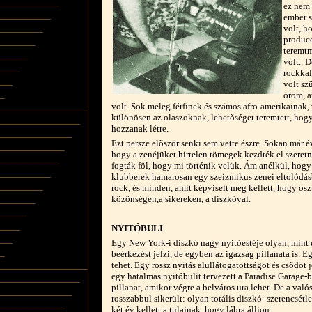
ez nem 
ember s
volt, h
produce
teremtm
volt.. 
rockkal
volt sz
öröm, a
volt. Sok meleg férfinek és számos afro-amerikainak
különösen az olaszoknak, lehetõséget teremtett, hog
hozzanak létre.
Ezt persze elõször senki sem vette észre. Sokan már é
hogy a zenéjüket hirtelen tömegek kezdték el szeretni
fogták föl, hogy mi történik velük. Ám anélkül, hogy 
klubberek hamarosan egy szeizmikus zenei eltolódás
rock, és minden, amit képviselt meg kellett, hogy os
közönségen,a sikereken, a diszkóval.
NYITÓBULI
Egy New York-i diszkó nagy nyitóestéje olyan, mint
beérkezést jelzi, de egyben az igazság pillanata is. E
tehet. Egy rossz nyitás alullátogatottságot és csõdöt
egy hatalmas nyitóbulit tervezett a Paradise Garage-b
pillanat, amikor végre a belváros ura lehet. De a va
rosszabbul sikerült: olyan totális diszkó- szerencsétl
két év kellett a tulajnak, hogy lábra álljon.