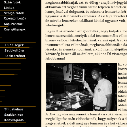
meghosszabbíthatják azt, és -fõleg - a saját névjegyük
akkoriban ezt véghez vinni szinte teljesen lehetetlen 
lemezjátszóval dolgozott, és sokszor a lemezeket ké
ugyanazt a dalt összekeverhessék. Az e fajta mixelés t
de mivel a lemezeken található két dal ugyanaz volt
lehetõségük.
Egyes DJ-k azonban azt gondolták, hogy tudják a me
lemezt szerezniük, amelyik a dal instrumentális válto
bizony valóban létrehozhatnának valami újat. A voká
instrumentálisra váltanának, meghosszabbítanák a dal
részeket és elemeket tudnának elkülöníteni, felépíthe
közönség készen áll az õrületre, akkor a DJ visszaugo
felrobbanna!
Ez vol
korsz
inche
fordu
lemez
általá
oldal
fölösl
ötlet
oldal
válto
A DJ-k így - ha megvennék a lemezt - a vokál és az in
meghallgatása után eldönthetnék, hogy milyenek a da
megvehetnék a dalt még egy lemezen és a két változ