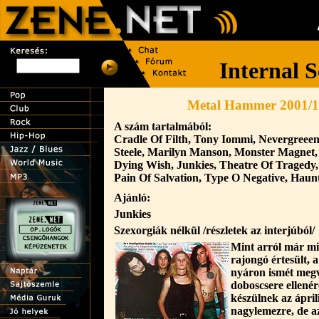
Metal Hammer 2001/1
A szám tartalmából:
Cradle Of Filth, Tony Iommi, Nevergreeen
Steele, Marilyn Manson, Monster Magnet, 
Dying Wish, Junkies, Theatre Of Tragedy
Pain Of Salvation, Type O Negative, Hau
Ajánló:
Junkies
Szexorgiák nélkül /részletek az interjúból/
Mint arról már m
rajongó értesült, a
nyáron ismét megv
doboscsere ellenér
készülnek az ápril
nagylemezre, de az