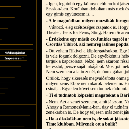
- Igen, legutóbb egy könnyedebb rockot játsz
Session-ben. Korábban doboltam más rock és
egy gimis együttesem is....
- A te magnódban milyen muzsikák forog
- Változó, elég szélsõséges csapatok is. Hogy
Theater, Tears for Fears, Sting, Harem Scare
- Érdekelne egy másik ex-Junkies tagról a
Csordás Tibirõl, aki nemrég latinos popda
- Ott voltam Rikivel a klipforgatásukon. Egy 
is vele fogunk dolgozni. De egyébként is héb
tartjuk a kapcsolatot. Nézd, nem akarom rész
keresztül, persze saját hibájából. Most jött nek
Nem szeretem a latin zenét, de önmagában jól c
Örülök, hogy sikeresés megvalósította önmag
milyen zene. Ebbe nem akarok belemenni. Ha 
csinálja. Egyetlen követ sem tudnék rádobni.
- Ti el tudnátok képzelni magatokat a Dá
- Nem. Azt a zenét szeretem, amit játszom. Ne
Ahogy a RamonesMania-ban, úgy el tudnám
zenekarban is. De hogy teljesen más zenét játs
- Ha a diszkókban nem is, de sokat játsz
Time klubban. Milyenek ott a bulik?