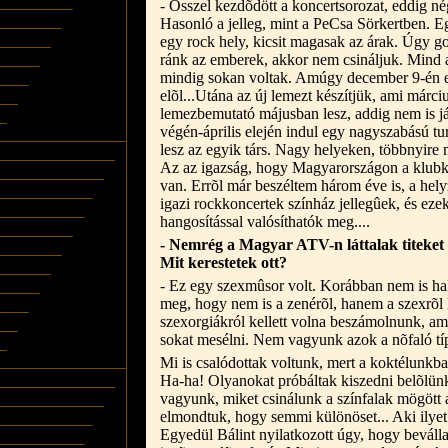
- Õsszel kezdõdött a koncertsorozat, eddig né
Hasonló a jelleg, mint a PeCsa Sörkertben.
egy rock hely, kicsit magasak az árak. Úgy g
ránk az emberek, akkor nem csináljuk. Mind a 
mindig sokan voltak. Amúgy december 9-én 
elõl...Utána az új lemezt készítjük, ami márciu
lemezbemutató májusban lesz, addig nem is j
végén-április elején indul egy nagyszabású t
lesz az egyik társ. Nagy helyeken, többnyir
Az az igazság, hogy Magyarországon a klubku
van. Errõl már beszéltem három éve is, a hely
igazi rockkoncertek színház jellegûek, és ez
hangosítással valósíthatók meg....
- Nemrég a Magyar ATV-n láttalak titeket
Mit kerestetek ott?
- Ez egy szexmûsor volt. Korábban nem is hal
meg, hogy nem is a zenérõl, hanem a szexrõl 
szexorgiákról kellett volna beszámolnunk, am
sokat mesélni. Nem vagyunk azok a nõfaló tí
Mi is csalódottak voltunk, mert a koktélunkb
Ha-ha! Olyanokat próbáltak kiszedni belõlün
vagyunk, miket csinálunk a színfalak mögött
elmondtuk, hogy semmi különöset... Aki ilyet 
Egyedül Bálint nyilatkozott úgy, hogy beválla