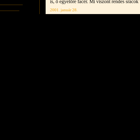
is, õ egyelõre facér. Mi viszont rendes srácok
2001. január 28.