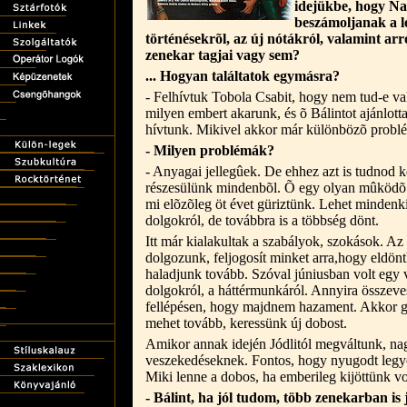
idejükbe, hogy N
beszámoljanak a l
történésekrõl, az új nótákról, valamint arr
zenekar tagjai vagy sem?
... Hogyan találtatok egymásra?
- Felhívtuk Tobola Csabit, hogy nem tud-e v
milyen embert akarunk, és õ Bálintot ajánlotta,
hívtunk. Mikivel akkor már különbözõ problém
- Milyen problémák?
- Anyagai jellegûek. De ehhez azt is tudnod 
részesülünk mindenbõl. Õ egy olyan mûködõ z
mi elõzõleg öt évet güriztünk. Lehet minden
dolgokról, de továbbra is a többség dönt.
Itt már kialakultak a szabályok, szokások. A
dolgozunk, feljogosít minket arra,hogy eldön
haladjunk tovább. Szóval júniusban volt egy 
dolgokról, a háttérmunkáról. Annyira összeve
fellépésen, hogy majdnem hazament. Akkor g
mehet tovább, keressünk új dobost.
Amikor annak idején Jódlitól megváltunk, na
veszekedéseknek. Fontos, hogy nyugodt legye
Miki lenne a dobos, ha emberileg kijöttünk vo
- Bálint, ha jól tudom, több zenekarban is já