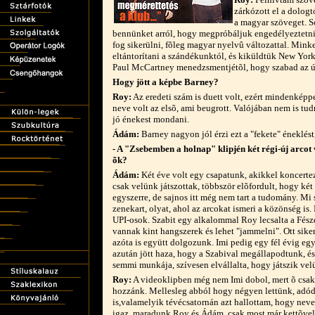
zárkózott el a dologt
a magyar szöveget. S
bennünket arról, hogy megpróbáljuk engedélyeztetn
fog sikerülni, fõleg magyar nyelvû változattal. Min
eltántorítani a szándékunktól, és kiküldtük New York
Paul McCartney menedzsmentjétõl, hogy szabad az út
Hogy jött a képbe Barney?
Roy:
Az eredeti szám is duett volt, ezért mindenképp
neve volt az elsõ, ami beugrott. Valójában nem is tud
jó énekest mondani.
Ádám:
Barney nagyon jól érzi ezt a "fekete" éneklést, 
- A "Zsebemben a holnap" klipjén két régi-új arcot 
õk?
Ádám:
Két éve volt egy csapatunk, akikkel koncert
csak velünk játszottak, többször elõfordult, hogy két
egyszerre, de sajnos itt még nem tart a tudomány. Mi
zenekart, olyat, ahol az arcokat ismeri a közönség is
UPI-osok. Szabit egy alkalommal Roy lecsalta a Fész
vannak kint hangszerek és lehet "jammelni". Ott sike
azóta is együtt dolgozunk. Imi pedig egy fél évig eg
azután jött haza, hogy a Szabival megállapodtunk, és
semmi munkája, szívesen elvállalta, hogy játszik ve
Roy:
A videoklipben még nem Imi dobol, mert õ csak 
hozzánk. Mellesleg abból hogy négyen lettünk, adódot
is,valamelyik tévécsatornán azt hallottam, hogy neve
igaz, maradunk Roy és Ádám, csak most már kettõve