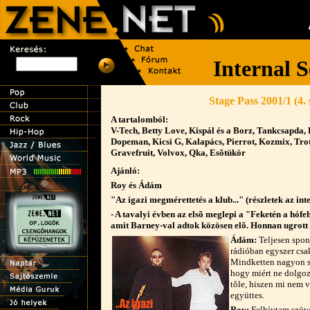
Stage Pass 2001/1 (4.
A tartalomból:
V-Tech, Betty Love, Kispál és a Borz, Tankcsapda,
Dopeman, Kicsi G, Kalapács, Pierrot, Kozmix, Trot
Gravefruit, Volvox, Qka, Esõtükör
Ajánló:
Roy és Ádám
"Az igazi megmérettetés a klub..." (részletek az int
- A tavalyi évben az elsõ meglepi a "Feketén a hófeh
amit Barney-val adtok közösen elõ. Honnan ugrott e
Ádám:
Teljesen spont
rádióban egyszer csak
Mindketten nagyon sz
hogy miért ne dolgozh
tõle, hiszen mi nem 
együttes.
Roy:
Felhívtam szöve