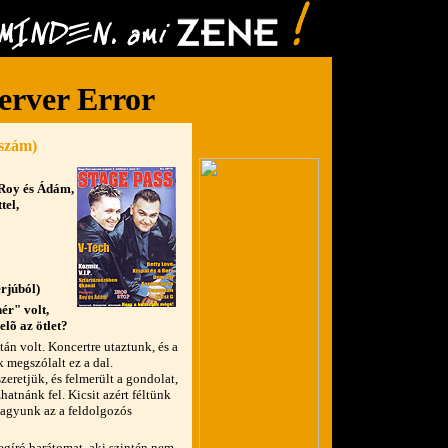
 szám)
 Roy és Ádám,
tel,
erjúból)
ér" volt,
lõ az ötlet?
án volt. Koncertre utaztunk, és a
 megszólalt ez a dal.
eretjük, és felmerült a gondolat,
atnánk fel. Kicsit azért féltünk
vagyunk az a feldolgozós
gíró barátomat, aki szintén nem