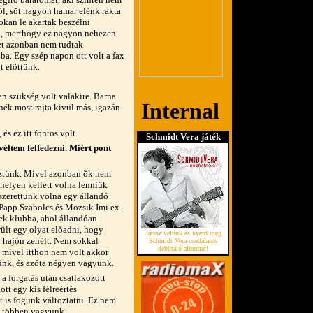
ól, sõt nagyon hamar elénk rakta
okan le akartak beszélni
i, merthogy ez nagyon nehezen
ket azonban nem tudtak
ba. Egy szép napon ott volt a fax
 elõttünk.
en szükség volt valakire. Barna
nék most rajta kivül más, igazán
és ez itt fontos volt.
Schmidt Vera játék
véltem felfedezni. Miért pont
eztünk. Mivel azonban õk nem
 helyen kellett volna lenniük
 szerettünk volna egy állandó
. Papp Szabolcs és Mozsik Imi ex-
ek klubba, ahol állandóan
rült egy olyat elõadni, hogy
Játssz velünk és nyerd meg
y hajón zenélt. Nem sokkal
Schmidt Vera csodálatos
debütáló albumát!
 mivel itthon nem volt akkor
lünk, és azóta négyen vagyunk.
a forgatás után csatlakozott
t egy kis félreértés
t is fogunk változtatni. Ez nem
l többen vagyunk.