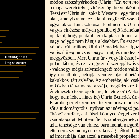
módon szószátyárkodott (Uhrin: "
Én nem mon
a maga szeretetelvû, virág-világ, helyenként t
Teszi ezt Uhrin úr - sokak Mestere - egy tü
alatt, amelyikre nehéz találni megfelelõ szav
ugyanakkor fantasztikusan lebilincselõ. Uhri
vagyis elnézést: mélyen gondba ejtõ kóanokat
ujjakkal, hogy például nem kaptak értelmet a
nagy bolygó nem bántja a kisebbet. És ezt ze
vélné a rút kritikus, Uhrin Benedek bácsi igaz
valószínûleg nincs is nagyon mit, és mindezt 
meggyõzõen. Mert Uhrin úr - vegyük észre! -
pillanatában, és ez az egyszerû szerepjátszás 
- valahogy mégis szívmelengetõ módon válik
így, mondhatni, belopja, vendéghajastul betá
kakukkos, tárt szívébe. Az emberébe, aki csak 
miközben tátva marad a szája, megfeledkezik 
értelmesebb teendõje lenne, lehetne-e? (Abban
hogy nem lehet, nincs is.) Uhrin Benedek úr, a 
Krambergerrel szemben, teszem hozzá: bölcsen 
sõt a tudománytólis, nyilván az utóvirágzó p
"hõse" errefelé, aki játszi könnyedséggel ver
csudabogarat. Mint említett Krambergernek, 
adta tehetsége van ehhez, bárminemû megerõlte
eltérõen - szemernyi erõszakosság nélkül. Uh
ádámcsutkája alatt azzal a mesebeli propeller