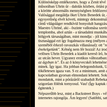
Különösképp emlékezetes, hogy a Zenit tévé 
mûsorában Uhrin úr - dalolás közben, óriási pi
a körötte abnormális mennyiségben feldózerol
Valósággal megáldja õket Uhrin Benedek úr, 
egysyerûség elvét követi, mintegy dekonstru
címû világsláger rendkívül bonyolult hangzás
Maestro Uhriné, aki - õszinte vallomása szeri
templomba, ahol aztán - a társadalmi munkába
hölgyek társaságában, mint mondja: - jól kimu
tisztasággal ezt így fogalmazza meg (mélyen
szemébõl érkezõ ravaszkás villanással): ott "
n
énekelgetünk".
Kétség nem fér hozzá! Az iro
velõsen Uhrin Benedek a kiadót keresõ író, 
az utcán hever. Ugyanez erotikus változatban
az ágyban is".
És az õ könyvecskéi lehetnének
minek. Így igaz. Ha jobban belegondolunk, U
tökéletesen igaza van. S ez a minimum, amit a
kapcsolatban gyorsan elmondani lehetett. So
mondatok, mint a pórázáról szabadult Rebek
szigorúan fölénk tornyosul. Vau! (Így kaptak
égitestek.)
Népszerûbb lesz, mint a Backstreet Boys - vé
internetes rajongója. Ám legyen! (Satöbbi, sat