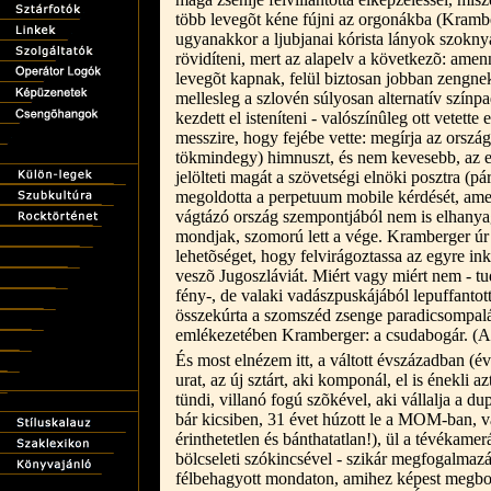
több levegõt kéne fújni az orgonákba (Krambe
ugyanakkor a ljubjanai kórista lányok szoknyá
rövidíteni, mert az alapelv a következõ: amen
levegõt kapnak, felül biztosan jobban zengne
mellesleg a szlovén súlyosan alternatív színp
kezdett el isteníteni - valószínûleg ott vetette e
messzire, hogy fejébe vette: megírja az orszá
tökmindegy) himnuszt, és nem kevesebb, az 
jelölteti magát a szövetségi elnöki posztra (
megoldotta a perpetuum mobile kérdését, amel
vágtázó ország szempontjából nem is elhanyag
mondjak, szomorú lett a vége. Kramberger úr
lehetõséget, hogy felvirágoztassa az egyre ink
veszõ Jugoszláviát. Miért vagy miért nem - t
fény-, de valaki vadászpuskájából lepuffantott
összekúrta a szomszéd zsenge paradicsompalá
emlékezetében Kramberger: a csudabogár. (A 
És most elnézem itt, a váltott évszázadban (
urat, az új sztárt, aki komponál, el is énekli 
tündi, villanó fogú szõkével, aki vállalja a du
bár kicsiben, 31 évet húzott le a MOM-ban, va
érinthetetlen és bánthatatlan!), ül a tévékamerá
bölcseleti szókincsével - szikár megfogalmaz
félbehagyott mondaton, amihez képest megb