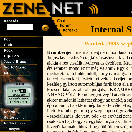
Wanted, 2000. szep
Kramberger
- ma már meg nem mondanám a t
Jugoszlávia szlovén tagköztársaságának vala
alakja a rég elszállt nyolcvanas években. Kram
éra (ember, mond ez itt még valamit? Egyik -r
médiasztárrá felbildelõdött, hártyásan angyali 
táncolt és énekelt, festett, mûvelte a kertjét, 
kezûleg gyártott automobilján furikázott el a 
kocsi oldalán ez állt odapingálva: KR
ANYAGBÓL). Krambergert végül átvette az e
akkor mindenki láthatta: ahogy az unokája szü
épp a budit, ha akkor még külsõ felvétellel i
illett. Kramberger úr egy szép napon úgy vélt
- szocializmus ide vagy oda - az egyházi zene
csak az a baj, hogy az egyházi orgonák - hibá
levegõt kapnak ahhoz, hogy átütõbben szóljan
maga zsenije felvillantotta elképzeléssel, misz