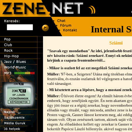
Sziámi
"Szavak egy mondatban" Az idei, jelentõsebb fesztiv
név köszön ránk: Sziámi zenekaré. Ennyi ok nekünk 
kérjünk a csapata frontemberétõl...
- Mikor is oszlott fel az ezt megelõzõ Sziámi zenek
Müller:
'97-ben, a Szigeten! Utána még titokban elm
fesztiválra, és ezután oszlattuk fel véglegesen a hato
való társaságot.
- Mi késztetett arra a lépésre, hogy a mostani zenek
Müller:
Õ hívott életre engem! Az elmúlt három évb
emberek, hogy zenéljünk együtt. Én nem akartam gyo
úgy jött össze ez a régiúj zenekar, hogy novemberben
elõadás vagy rituálé, vagy micsoda, amihez zene is ke
Pesten vagyok, Gasner Jánost keresem meg, aki eddi
társam volt. Olyan zenésznek tartom, akinek saját vil
engem. Az elõadáshoz kellett egy zenekar is Gasner m
bekerült Papócsi László billentyûs. akivel nagyon ér