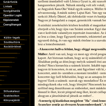
szellemi áramlatból való Lõrincz Gyuri is, aki szaxo
hangszereken játszik. Nálunk mindig volt nõi vokál, 
az Angyalok Kara-Oké Vokál egyik szárnya. Müller A
névazonosság. A másik szárny Lajtai Kati. Van egy 
szekció:Jékely Dániel, aki dobiskolát vezet és barátja
Nagyon jó hangulatú a csapat, generációk vannak be
A szinházi zenekészítés közben kezdtük el magunkat 
elterjedt a hír, hogy újra van Sziámi zenekar. Egyí d
van-e kedvünk valamilyen repertoárt összerakni. Az ú
az lesz a címe, hogy Egyszerû teremtés, tekintettel a
egyszerû dolog, és van egy másik értelme is a szava
lesz a lemezbemutató.
- A koncertet hallva feltûnt, hogy eléggé megrostál
Müller:
Arról van szó, hogy ez most egy rövid progra
kapott. Azt biztosan tudtam, hogy az új számokból el
Általában pedig az dönt,hogy melyik számról érzi azn
éledni! Nincs hierarchia a számok között. Inkább tapa
nagyon üt koncerten, és mi az, ami figyelmet vált ki, é
koncertet, amit én- szemben a mostani trenddel - ne
koncertre úgy kell felkészülni, hogy az az aznapra é
legyen! Ezek a számok: szavak egy mondathoz! Én m
mindegyiknek oka volt, hogy létrejött! Nincsenek k
szólítsd meg drasztikusan az embereket, mert máskén
fáraszd le õket, kicsit pörgesd meg õket, kicsit csillap
ahogyan a játszótársával játszik az ember!...
-A nemrég új kiadásban megjelent "Ha" címû lemez 
Aranykor zenéje az elveszett Aranyembereknek". 