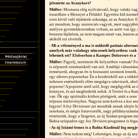
jelentette az Aranykort?
Müller:
Mostanra elég nyilvánvaló, hogy valaki vagy
összefûzte a Mennyet a Földdel. Egyetlen híd üzemel, 
ezen kívül való átjárások sokasága, az az Aranykor. 
azt mondom, hogy szerencsés vagyok, mert nagyjáb
amilyen gyermekkoromban voltam, az azért van így,
bennem fájdalom, az nem magam miatt van, hanem az
akiktõl ezt elvették.
- Mi a véleményed a ma is mûködõ patinás alterna
amelyek már valahogy nincsenek helyzetben: csak 
lehetnek ott? Elsõsorban a Kampec Doloresre és a 
Müller:
Figyelj, szerintem õk helyzetben vannak! F
is népszerû zenekarokról van szó. A mûfaji választá
természetû, ahogyan én is borzasztó szomorú lennék,
egy sikeres popzenekar. Én a kezdetektõl azt a trükk
nehezen emészthetõt elõre megrágva odaviszek, aho
popzene! A popzene arról szól, hogy megfigyelik az
könnyen, és azt meghirdetik nekik. A Trottel és a Kam
van. Õk egy spirituális körben pörögnek, amit a zene
teljesen öntörvényûen. Nagyon nem kedvez a kor ann
legyen! A Joy Divisionre azt mondták annak idején 
zenekara, és mégis listavezetõk, nagy példányszámúak
történetük, hogy a Szigeten, az új Sziámi-program mel
Bahia-színpadon egy Joy Division-programot is fogun
- Az új Sziámi-lemez is a Bahia Kiadónál fog megje
Müller:
Nem tudom még! Lehetséges, hogy az új anya