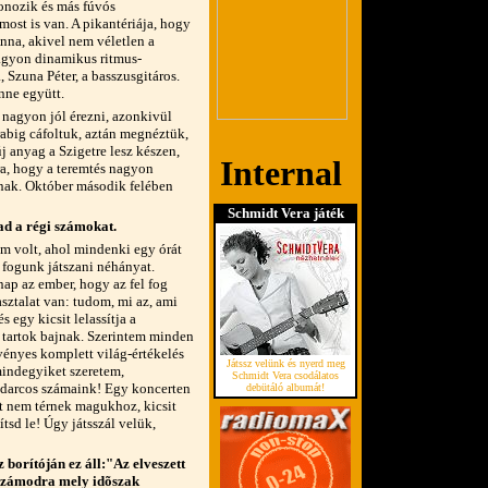
fonozik és más fúvós
most is van. A pikantériája, hogy
nna, akivel nem véletlen a
nagyon dinamikus ritmus-
, Szuna Péter, a basszusgitáros.
nne együtt.
nagyon jól érezni, azonkivül
arabig cáfoltuk, aztán megnéztük,
j anyag a Szigetre lesz készen,
rra, hogy a teremtés nagyon
knak. Október második felében
Schmidt Vera játék
tad a régi számokat.
m volt, ahol mindenki egy órát
 fogunk játszani néhányat.
ap az ember, hogy az fel fog
sztalat van: tudom, mi az, ami
s egy kicsit lelassítja a
m tartok bajnak. Szerintem minden
rvényes komplett világ-értékelés
Játssz velünk és nyerd meg
indegyiket szeretem,
Schmidt Vera csodálatos
udarcos számaink! Egy koncerten
debütáló albumát!
t nem térnek magukhoz, kicsit
ítsd le! Úgy játsszál velük,
borítóján ez áll:"Az elveszett
Számodra mely idõszak