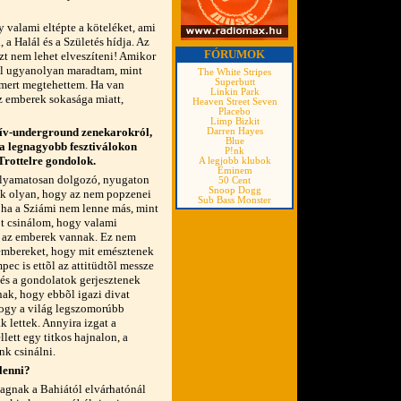
 valami eltépte a köteléket, ami
a Halál és a Születés hídja. Az
FÓRUMOK
Ezt nem lehet elveszíteni! Amikor
ól ugyanolyan maradtam, mint
The White Stripes
Superbutt
 mert megtehettem. Ha van
Linkin Park
 emberek sokasága miatt,
Heaven Street Seven
Placebo
Limp Bizkit
tív-underground zenekarokról,
Darren Hayes
Blue
a legnagyobb fesztiválokon
P!nk
Trottelre gondolok.
A legjobb klubok
Eminem
olyamatosan dolgozó, nyugaton
50 Cent
Snoop Dogg
suk olyan, hogy az nem popzenei
Sub Bass Monster
 ha a Sziámi nem lenne más, mint
öt csinálom, hogy valami
l az emberek vannak. Ez nem
 embereket, hogy mit emésztenek
pec is ettõl az attitüdtõl messze
 és a gondolatok gerjesztenek
ak, hogy ebbõl igazi divat
hogy a világ legszomorúbb
 lettek. Annyira izgat a
lett egy titkos hajnalon, a
k csinálni.
lenni?
gnak a Bahiától elvárhatónál