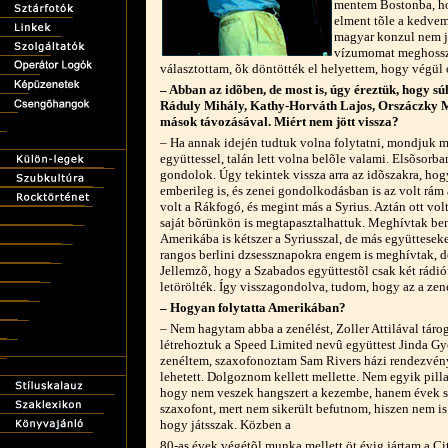
mentem Bostonba, ho
elment tõle a kedve
magyar konzul nem j
vízumomat meghossza
választottam, õk döntötték el helyettem, hogy végü
– Abban az idõben, de most is, úgy éreztük, hogy sú
Ráduly Mihály, Kathy-Horváth Lajos, Orszáczky M
mások távozásával. Miért nem jött vissza?
– Ha annak idején tudtuk volna folytatni, mondjuk 
együttessel, talán lett volna belõle valami. Elsõsorb
gondolok. Úgy tekintek vissza arra az idõszakra, hog
emberileg is, és zenei gondolkodásban is az volt rám
volt a Rákfogó, és megint más a Syrius. Aztán ott volt
saját bõrünkön is megtapasztalhattuk. Meghívtak be
Amerikába is kétszer a Syriusszal, de más együtteseke
rangos berlini dzsessznapokra engem is meghívtak, de
Jellemzõ, hogy a Szabados együttestõl csak két rádióf
letörölték. Így visszagondolva, tudom, hogy az a zene
– Hogyan folytatta Amerikában?
– Nem hagytam abba a zenélést, Zoller Attilával tár
létrehoztuk a Speed Limited nevû együttest Jinda Gy
zenéltem, szaxofonoztam Sam Rivers házi rendezvén
lehetett. Dolgoznom kellett mellette. Nem egyik pilla
hogy nem veszek hangszert a kezembe, hanem évek sora
szaxofont, mert nem sikerült befutnom, hiszen nem i
hogy játsszak. Közben a
80-as évek végétõl munka mellett öt évig jártam a C