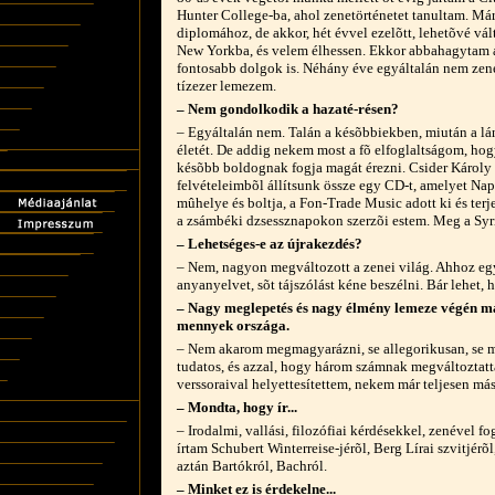
Hunter College-ba, ahol zenetörténetet tanultam. Már
diplomához, de akkor, hét évvel ezelõtt, lehetõvé vá
New Yorkba, és velem élhessen. Ekkor abbahagytam a
fontosabb dolgok is. Néhány éve egyáltalán nem zené
tízezer lemezem.
– Nem gondolkodik a hazaté-résen?
– Egyáltalán nem. Talán a késõbbiekben, miután a lá
életét. De addig nekem most a fõ elfoglaltságom, hog
késõbb boldognak fogja magát érezni. Csider Károly 
felvételeimbõl állítsunk össze egy CD-t, amelyet Na
mûhelye és boltja, a Fon-Trade Music adott ki és terjes
a zsámbéki dzsessznapokon szerzõi estem. Meg a Syr
– Lehetséges-e az újrakezdés?
– Nem, nagyon megváltozott a zenei világ. Ahhoz egy
anyanyelvet, sõt tájszólást kéne beszélni. Bár lehet, h
– Nagy meglepetés és nagy élmény lemeze végén m
mennyek országa.
– Nem akarom megmagyarázni, se allegorikusan, se 
tudatos, és azzal, hogy három számnak megváltoztatta
verssoraival helyettesítettem, nekem már teljesen mást
– Mondta, hogy ír...
– Irodalmi, vallási, filozófiai kérdésekkel, zenével 
írtam Schubert Winterreise-jérõl, Berg Lírai szvitjér
aztán Bartókról, Bachról.
– Minket ez is érdekelne...