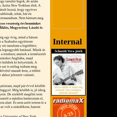
gy tanulni fogok, de aztán
m. Azóta New Yorkban élek. A
árult hozzá, hogy egyéves
bbítsák, tehát, bár én
l ottmaradtam. Nem bántam meg.
lyos veszteség ért bennünket
iklós, Mogyoróssy László és
még egy évig, mind a három
an a Szabados együttesre
y ott tanultam a legtöbbet;
 a legnagyobb hatással. Másik út
Schmidt Vera játék
 a rendszer, aminek a természetét
nnünket Angliába, majd
t küldtek ki helyettünk. A
 azt is utólag tudtam meg.
elvétel maradt fenn, a többit
 akkor jelentett valamit.
ogatóztam, majd pár évvel késõbb
Játssz velünk és nyerd meg
örggyel. Még késõbb is, jó ideig
Schmidt Vera csodálatos
debütáló albumát!
yein. De ezekbõl megélni nem
natról a másikra határoztam el,
 alatt. És nem azért tettem le a
s az volt a szándékom, hanem
ity University of New York