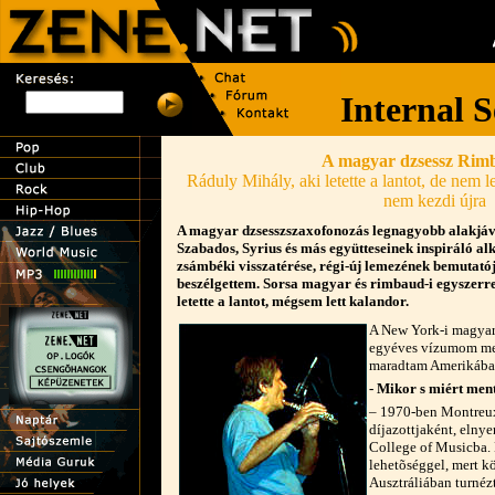
A magyar dzsessz Rim
Ráduly Mihály, aki letette a lantot, de nem le
nem kezdi újra
A magyar dzsesszszaxofonozás legnagyobb alakjáva
Szabados, Syrius és más együtteseinek inspiráló a
zsámbéki visszatérése, régi-új lemezének bemutatója
beszélgettem. Sorsa magyar és rimbaud-i egyszerre,
letette a lantot, mégsem lett kalandor.
A New York-i magyar
egyéves vízumom meg
maradtam Amerikáb
- Mikor s miért men
– 1970-ben Montreux-
díjazottjaként, elny
College of Musicba. 
lehetõséggel, mert k
Ausztráliában turnézt