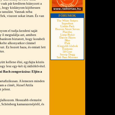
 csak pár kreditem hiányzott a
lt, hogy kislányom kijöhessen
 tanulást. Vannak néha
FÓRUMOK
lek, viszont sokat írtam. És van
The White Stripes
Superbutt
Linkin Park
Heaven Street Seven
nyom el tudja kezdeni saját
Placebo
y õ megtalálja azt, amiben
Limp Bizkit
Darren Hayes
barátom biztatott, hogy korabeli
Blue
pkelte alkonyatkor címmel
P!nk
A legjobb klubok
zt. Ez hozott haza, és emiatt lett
Eminem
ius.
50 Cent
Snoop Dogg
Sub Bass Monster
ütt kellene élni, egyfajta közös
ogy lesz egy-két új rádiófelvétel.
ai Bach zongorázása: Eljön a
metafizikusan. A lemezen minden
m a címét, József Attila
 jelent.
foglalkozom. Hosszabb elemzést
õl, Schönberg kamarazenéjérõl, és