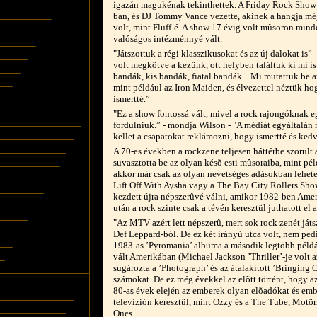
igazán magukénak tekinthettek. A Friday Rock Show
ban, és DJ Tommy Vance vezette, akinek a hangja mé
volt, mint Fluff-é. A show 17 évig volt mûsoron minde
valóságos intézménnyé vált.
"Játszottuk a régi klasszikusokat és az új dalokat is”
volt megkötve a kezünk, ott helyben találtuk ki mi i
bandák, kis bandák, fiatal bandák... Mi mutattuk be a
mint például az Iron Maiden, és élvezettel néztük ho
ismertté.”
"Ez a show fontossá vált, mivel a rock rajongóknak 
fordulniuk.” - mondja Wilson - "A médiát egyáltalán
kellet a csapatokat reklámozni, hogy ismertté és kedv
A 70-es években a rockzene teljesen háttérbe szorul
suvasztotta be az olyan késõ esti mûsoraiba, mint pél
akkor már csak az olyan nevetséges adásokban lehetet
Lift Off With Aysha vagy a The Bay City Rollers Sho
kezdett újra népszerûvé válni, amikor 1982-ben Ame
után a rock szinte csak a tévén keresztül juthatott el
"Az MTV azért lett népszerû, mert sok rock zenét játszo
Def Leppard-ból. De ez két irányú utca volt, nem ped
1983-as ’Pyromania’ albuma a második legtöbb pél
vált Amerikában (Michael Jackson ’Thriller’-je volt 
sugározta a ’Photograph’ és az átalakított ’Bringing
számokat. De ez még évekkel az elõtt történt, hogy 
80-as évek elején az emberek olyan elõadókat és em
televízión keresztül, mint Ozzy és a The Tube, Motö
Ones.