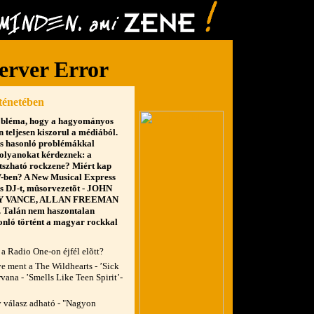
rténetében
bléma, hogy a hagyományos
 teljesen kiszorul a médiából.
is hasonló problémákkal
 olyanokat kérdeznek: a
átszható rockzene? Miért kap
V-ben? A New Musical Express
s DJ-t, mûsorvezetõt - JOHN
Y VANCE, ALLAN FREEMAN
. Talán nem haszontalan
sonló történt a magyar rockkal
 a Radio One-on éjfél elõtt?
e ment a The Wildhearts - ’Sick
vana - ’Smells Like Teen Spirit’-
y válasz adható - "Nagyon