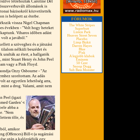
esülve létrehozták Caroline Dél
 összeverbuvált állomások is
atonai bázisokról közvetítették
 is belépett az éterbe.
FÓRUMOK
mlékszik vissza Nigel Chapman
The White Stripes
0-es években - "Volt hogy heteket
Superbutt
m kaptunk. Viharos idõben adást
Linkin Park
Heaven Street Seven
 volt a javából.”
Placebo
Limp Bizkit
ellett a szöveghez és a játszási
Darren Hayes
a tilalom nélküli beszédet és
Blue
P!nk
k uralták az étert, a hallgatók
A legjobb klubok
, mint Stuart Henry és John Peel
Eminem
50 Cent
ream vagy a Pink Floyd.
Snoop Dogg
Sub Bass Monster
 mondja Ozzy Osbourne - "Az
lemhez szorítottam. Az adás
olt az egyetlen lehetõség arra,
, mint a drog. Valami, amit nem
n Peel (igazi
fumed Garden’-t
 bele abba a
te. "Nem
ettem tõle, és
ból, amikor
g (Offences) Bill-t (a sugárzási
tése után a kalózrádiók egy