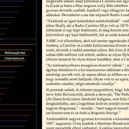
megkezdte adását, majd júliusban a Caroline-nal egy
és Észak (a bázis a Man szigeten volt). Más sebtében
gyorsan átvették a példát, hajókról vagy elhagyott k
adásukat. Decemberre a ma már népszerû Radio London
"A kalózok az igazi kalandokat szimbolizálták” - e
(alias Skull), aki a Radio Caroline DJ-je volt az 197
töltöttünk el egy hajó fedélzetén, és még fizetést se
közvetíteni egy hajó fedélzetérõl, hát az aztán kaland
A BBC-vel ellentétben, ahol szó szerint ragaszkodni k
listához, a Caroline és a többi kalózcsatorna élvezte 
zenét, átvették a vadító amerikai stílust. Két éven át õ
száma több millióra volt tehetõ, amikor az olyan Dj-k
elõször mutatott be olyan klassz bandákat, mint a C
"Az intézményellenes mozgalom részeivé váltak.” -
ágyban feküdtem és a kis tranzisztoros rádiómat a fü
minõsége pocsék volt, de sajnos abban az idõben ez v
hogy normális zenét halljunk. Olyan volt ez az egész
szabadna csinálni, mégis mindenki csinálja.”
Jó pontnak számít, és érdemes megemlíteni, hogy Joh
neve John Ravenscroft), akinek a show-ját, ’The Par
(Az illatos kert) szinte mindenki hallgatta, nem folyt
drogkultúrába, ami a legjobban kedvelt zenéjét övez
nagyon drogoztam,” - mondja - "mert nagyon rosszul l
azt hiszem nem ez az érzés a drogozás lényege.”
A kalózrádiók nagyon gyorsan kivonultak a köztudat
1967. augusztus 15-én kiadták a Maritime Broadcastin
jogot megsértõk elleni vádiratot). A vádirat megszüle