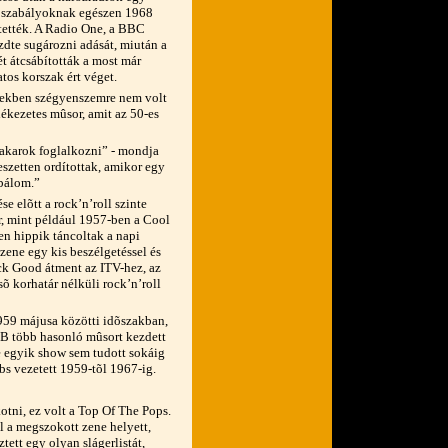
 a szabályoknak egészen 1968
ttették. A Radio One, a BBC
zdte sugározni adását, miután a
ét átcsábították a most már
tos korszak ért véget.
 években szégyenszemre nem volt
ékezetes mûsor, amit az 50-es
akarok foglalkozni” - mondja
szetten ordítottak, amikor egy
óbálom.”
e elõtt a rock’n’roll szinte
or, mint például 1957-ben a Cool
en hippik táncoltak a napi
zene egy kis beszélgetéssel és
ck Good átment az ITV-hez, az
õ korhatár nélküli rock’n’roll
959 májusa közötti idõszakban,
EB több hasonló mûsort kezdett
e egyik show sem tudott sokáig
bs vezetett 1959-tõl 1967-ig.
tni, ez volt a Top Of The Pops.
l a megszokott zene helyett,
tett egy olyan slágerlistát,