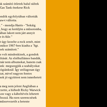
ak számító ötletek balul sültek
a Gas Tank énekese Rick
ondók egyfolytában váltották
aw-t váltotta.
” - mondja Harris - "Sokáig
, hogy az kerüljön a mûsoromba,
ban lakott nem járt annyit
 és füle.”
 úgy kezelte a rock zenét, mint
amikor 1967-ben kiadta a ’Sgt.
nek számított.”
us volt mindenkinek, a gondok
ítását. Az elsõhullámos bandák,
, már nem albumokat, hanem csak
tunk: megszegjük a szabályokat
ológiánknál. Így utólagosan úgy
kat, mivel nagyon fontos
 sok jó együttest nem ismerhetett
a meg nem jelent Angliában a
zette, a hírhedt Ricky Warwick
kon vagy a kábeltévén lehetett
t hozzá. Ha ezen szerencsések
 mûsorvezetõt a hetente