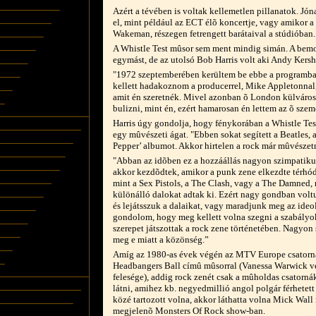
Azért a tévében is voltak kellemetlen pillanatok. Jón
el, mint például az ECT élõ koncertje, vagy amikor 
Wakeman, részegen fetrengett barátaival a stúdióban.
A Whistle Test mûsor sem ment mindig simán. A bem
egymást, de az utolsó Bob Harris volt aki Andy Kersh
"1972 szeptemberében kerültem be ebbe a programba.
kellett hadakoznom a producerrel, Mike Appletonnal
amit én szeretnék. Mivel azonban õ London külvárosá
bulizni, mint én, ezért hamarosan én lettem az õ szeme
Harris úgy gondolja, hogy fénykorában a Whistle Test
egy mûvészeti ágat. "Ebben sokat segített a Beatles, 
Pepper’ albumot. Akkor hirtelen a rock már mûvészet
"Abban az idõben ez a hozzáállás nagyon szimpatik
akkor kezdõdtek, amikor a punk zene elkezdte térhód
mint a Sex Pistols, a The Clash, vagy a The Damned
különálló dalokat adtak ki. Ezért nagy gondban vol
és lejátsszuk a dalaikat, vagy maradjunk meg az ide
gondolom, hogy meg kellett volna szegni a szabályo
szerepet játszottak a rock zene történetében. Nagyon
meg e miatt a közönség.”
Amíg az 1980-as évek végén az MTV Europe csatorn
Headbangers Ball címû mûsorral (Vanessa Warwick ve
felesége), addig rock zenét csak a mûholdas csatorná
látni, amihez kb. negyedmillió angol polgár férhetet
közé tartozott volna, akkor láthatta volna Mick Wall
megjelenõ Monsters Of Rock show-ban.