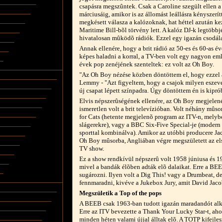
csapásra megszûntek. Csak a Caroline szegült ellen
márciusáig, amikor is az állomást leállásra kényszerí
megkésett válasza a kalózoknak, hat héttel azután ke
Maritime Bill-bõl törvény lett. A kalóz DJ-k legtöbbj
hivatalosan mûködõ rádiók. Ezzel egy igazán csodála
Annak ellenére, hogy a brit rádió az 50-es és 60-as
képes haladni a korral, a TV-ben volt egy nagyon eml
évek pop zenéjének szenteltek: ez volt az Oh Boy.
"Az Oh Boy nézése közben döntöttem el, hogy ezzel 
Lemmy - "Azt figyeltem, hogy a csajok milyen eszeve
új csapat lépett színpadra. Úgy döntöttem én is kipr
Elvis népszerûségének ellenére, az Oh Boy megjelenés
ismeretlen volt a brit televízióban. Volt néhány mûs
for Cats (hetente megjelenõ program az ITV-n, melyb
slágerekre), vagy a BBC Six-Five Special-je (modern 
sporttal kombinálva). Amikor az utóbbi producere Ja
Oh Boy mûsorba, Angliában végre megszületett az els
TV show.
Ez a show rendkívül népszerû volt 1958 júniusa és 1
mivel a bandák élõben adták elõ dalaikat. Erre a BE
sugározni. Ilyen volt a Dig This! vagy a Drumbeat, d
fennmaradni, kivéve a Jukebox Jury, amit David Jaco
Megszületik a Top of the pops
A BEEB csak 1963-ban tudott igazán maradandót alko
Erre az ITV bevezette a Thank Your Lucky Star-t, aho
minden héten valami újjal álltak elõ. A TOTP kifejlesz