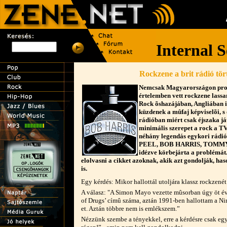
Rockzene a brit rádió tö
Nemcsak Magyarországon pro
értelemben vett rockzene lassan
Rock õshazájában, Angliában 
küzdenek a mûfaj képviselõi, s
rádióban miért csak éjszaka j
minimális szerepet a rock a T
néhány legendás egykori rádió
PEEL, BOB HARRIS, TOMM
idézve körbejárta a problémát
elolvasni a cikket azoknak, akik azt gondolják, ha
is.
Egy kérdés: Mikor hallottál utoljára klassz rockzenét
A válasz: "A Simon Mayo vezette mûsorban úgy öt év
of Drugs’ címû száma, aztán 1991-ben hallottam a Nir
et. Aztán többre nem is emlékszem.”
Nézzünk szembe a tényekkel, erre a kérdésre csak eg