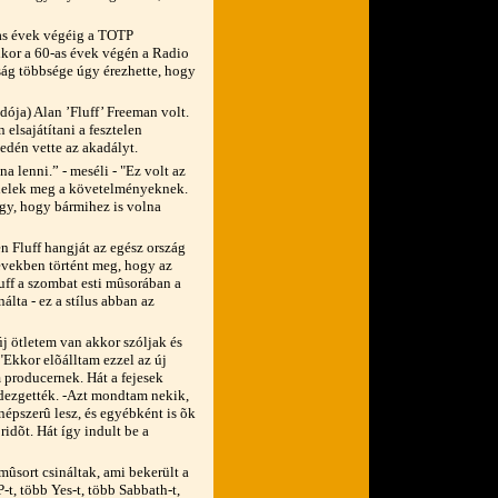
as évek végéig a TOTP
ikor a 60-as évek végén a Radio
lság többsége úgy érezhette, hogy
ója) Alan ’Fluff’ Freeman volt.
elsajátítani a fesztelen
edén vette az akadályt.
 lenni.” - meséli - "Ez volt az
elelek meg a követelményeknek.
úgy, hogy bármihez is volna
 Fluff hangját az egész ország
években történt meg, hogy az
uff a szombat esti mûsorában a
lta - ez a stílus abban az
 ötletem van akkor szóljak és
"Ekkor elõálltam ezzel az új
producernek. Hát a fejesek
rdezgették. -Azt mondtam nekik,
épszerû lesz, és egyébként is õk
dõt. Hát így indult be a
mûsort csináltak, ami bekerült a
-t, több Yes-t, több Sabbath-t,