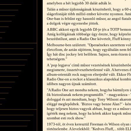
amelyben a hét legjobb 30 dalát adták le.
Talán a mûsor újdonságának köszönhetõ, hogy a 60-
slágerlistáját több millió ember követte nyomon. Am
One-ban is feltûnt egy hasonló mûsor, az angol fiata
a dolgok végre egyenesbe jöttek.
A BBC akkori egyik legjobb DJ-je (és a TOTP bemond
Amíg kollégáinak többsége úgy érezte, hogy képtelen 
beszédstílust, amit a Radio One követelt, Fluff könny
Melbourne-ben született. "Operaénekes szerettem volna
életcélom, de aztán rájöttem, hogy egyáltalán nem f
Így hát disc jockey lett belõlem. Sajnos, nem érzem 
tehetségem.”
A ’pop legjava’ címû mûsor vezetésének köszönhetõen
megismerte, összetéveszthetetlenné vált. A hetvenes 
album-orientált rock nagyon elterjedté vált. Ekkor Fl
Radio One-on a rockot a klasszikus alapokkal kombiná
idõben nagyon újnak számított.
"A Radio One azt mondta nekem, hogyha bármilyen új
õk biztosítanak nekem programidõt.” - magyarázza - 
dologgal és azt mondtam, hogy Tony Wilsont akarom 
eléggé meglepõdtek. ’Biztos vagy benne Alan?’ - ké
hogy teljesen biztos vagyok abban, hogy ez a mûsor n
ígérték meg nekem, hogy ha kérek akkor kapok mûsori
szombat esti rock show.”
1973-tól, öt éven keresztül Freeman és Wilson olyan 
történelembe. A levelekbõl: "Kedves Fluff,... több ELP