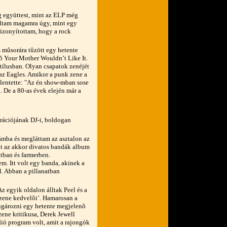
 együttest, mint az ELP még
oltam magamra úgy, mint egy
bizonyítottam, hogy a rock
s mûsorára tûzött egy hetente
õ Your Mother Wouldn’t Like It.
tílusban. Olyan csapatok zenéjét
 az Eagles. Amikor a punk zene a
elentette: "Az én show-mban sose
k. De a 80-as évek elején már a
rációjának DJ-i, boldogan
mba és megláttam az asztalon az
nt az akkor divatos bandák album
átban és farmerben.
m. Itt volt egy banda, akinek a
l. Abban a pillanatban
z egyik oldalon álltak Peel és a
zene kedvelõi’. Hamarosan a
 sugározni egy hetente megjelenõ
ene kritikusa, Derek Jewell
ió program volt, amit a rajongók