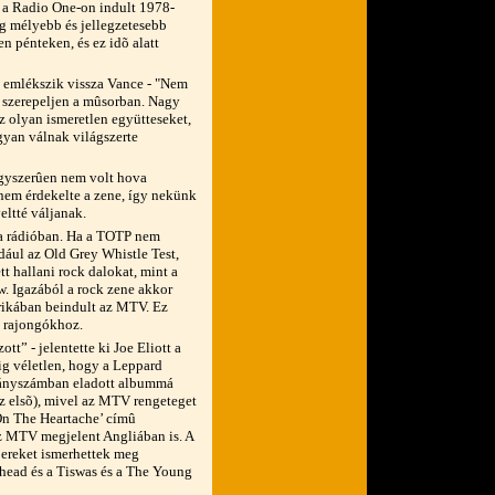
 a Radio One-on indult 1978-
g mélyebb és jellegzetesebb
n pénteken, és ez idõ alatt
 - emlékszik vissza Vance - "Nem
s szerepeljen a mûsorban. Nagy
z olyan ismeretlen együtteseket,
gyan válnak világszerte
egyszerûen nem volt hova
 nem érdekelte a zene, így nekünk
eltté váljanak.
t a rádióban. Ha a TOTP nem
dául az Old Grey Whistle Test,
t hallani rock dalokat, mint a
w. Igazából a rock zene akkor
rikában beindult az MTV. Ez
 a rajongókhoz.
tt” - jelentette ki Joe Eliott a
ig véletlen, hogy a Leppard
dányszámban eladott albummá
az elsõ), mivel az MTV rengeteget
 On The Heartache’ címû
az MTV megjelent Angliában is. A
bereket ismerhettek meg
rhead és a Tiswas és a The Young