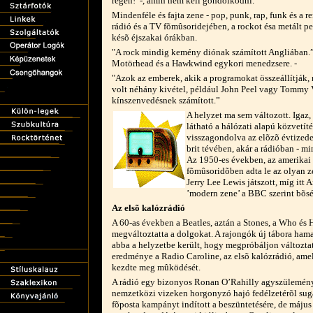
régen!”-, amin nem kell gondolkodni.
Mindenféle és fajta zene - pop, punk, rap, funk és a r
rádió és a TV fõmûsoridejében, a rockot ésa metált 
késõ éjszakai órákban.
"A rock mindig kemény diónak számított Angliában.
Motörhead és a Hawkwind egykori menedzsere. -
"Azok az emberek, akik a programokat összeállítják, 
volt néhány kivétel, például John Peel vagy Tommy 
kínszenvedésnek számított.”
A helyzet ma sem változott. Igaz
látható a hálózati alapú közvetí
visszagondolva az elõzõ évtizedek
brit tévében, akár a rádióban - m
Az 1950-es években, az amerikai 
fõmûsoridõben adta le az olyan z
Jerry Lee Lewis játszott, míg itt 
’modern zene’ a BBC szerint bõsé
Az elsõ kalózrádió
A 60-as években a Beatles, aztán a Stones, a Who és
megváltoztatta a dolgokat. A rajongók új tábora hama
abba a helyzetbe került, hogy megpróbáljon változtat
eredménye a Radio Caroline, az elsõ kalózrádió, am
kezdte meg mûködését.
A rádió egy bizonyos Ronan O’Rahilly agyszüleménye
nemzetközi vizeken horgonyzó hajó fedélzetérõl sugár
fõposta kampányt indított a beszüntetésére, de május