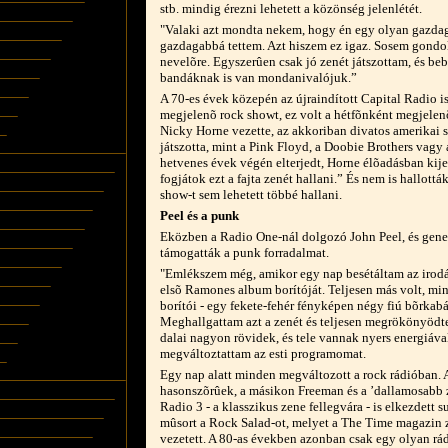
stb. mindig érezni lehetett a közönség jelenlétét.
"Valaki azt mondta nekem, hogy én egy olyan gazdag
gazdagabbá tettem. Azt hiszem ez igaz. Sosem gond
nevelõre. Egyszerûen csak jó zenét játszottam, és be
bandáknak is van mondanivalójuk.”
A 70-es évek közepén az újraindított Capital Radio i
megjelenõ rock showt, ez volt a hétfõnként megjelen
Nicky Horne vezette, az akkoriban divatos amerikai s
játszotta, mint a Pink Floyd, a Doobie Brothers vagy
hetvenes évek végén elterjedt, Horne élõadásban kij
fogjátok ezt a fajta zenét hallani.” És nem is hallottá
show-t sem lehetett többé hallani.
Peel és a punk
Eközben a Radio One-nál dolgozó John Peel, és gene
támogatták a punk forradalmat.
"Emlékszem még, amikor egy nap besétáltam az irodá
elsõ Ramones album borítóját. Teljesen más volt, mi
borítói - egy fekete-fehér fényképen négy fiú bõrkab
Meghallgattam azt a zenét és teljesen megrökönyödte
dalai nagyon rövidek, és tele vannak nyers energiáva
megváltoztattam az esti programomat.
Egy nap alatt minden megváltozott a rock rádióban. A
hasonszõrûek, a másikon Freeman és a ’dallamosabb 
Radio 3 - a klasszikus zene fellegvára - is elkezdett
mûsort a Rock Salad-ot, melyet a The Time magazin z
vezetett. A 80-as években azonban csak egy olyan rád