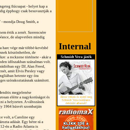
engeteg fiúcsapat - helyet kap a
pedig épphogy csak besuvasztják a
” - mondja Doug Smith, a
nem értik a zenét. Szerencsére
Vance, de alapvetõen mindig
, a harc vége már többé-kevésbé
tésnek köszönhetõen, de
Schmidt Vera játék
re: a rockzene története - akár a
inden idõszakban szánalmas volt.
rádióban egy DJ, Alan Freed,
enét, amit Elvis Presley vagy
Angliában hetente egy óra
ges szórakoztatásnak számított.
 Hendrix megjelenése
rosan elérte a nagykorúságot és
Játssz velünk és nyerd meg
Schmidt Vera csodálatos
ni a helyzeten. A változások
debütáló albumát!
ely 1964 húsvét szombatján
 volt, a Caroline egy
ozta adását. Egy hétre rá a
 12-én a Radio Atlanta is