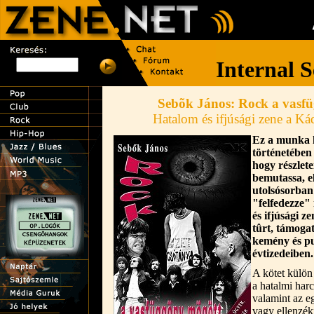
Sebõk János: Rock a vasf
Hatalom és ifjúsági zene a Ká
Ez a munka 
történetében 
hogy részlete
bemutassa, e
utolsósorban
"felfedezze" 
és ifjúsági ze
tûrt, támogat
kemény és p
évtizedeiben.
A kötet külön
a hatalmi har
valamint az 
vagy ellenzék