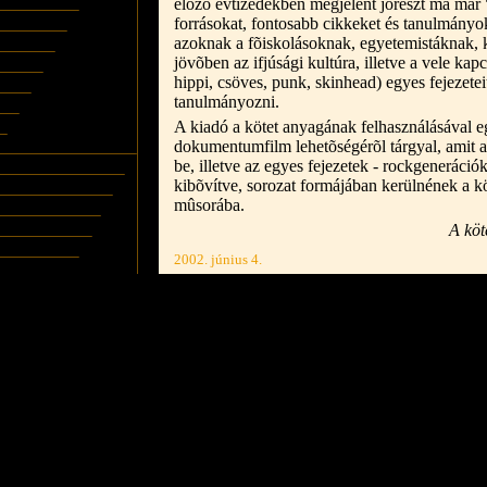
elõzõ évtizedekben megjelent jórészt ma már
forrásokat, fontosabb cikkeket és tanulmányok
azoknak a fõiskolásoknak, egyetemistáknak, k
jövõben az ifjúsági kultúra, illetve a vele kap
hippi, csöves, punk, skinhead) egyes fejezetei
tanulmányozni.
A kiadó a kötet anyagának felhasználásával e
dokumentumfilm lehetõségérõl tárgyal, amit a
be, illetve az egyes fejezetek - rockgenerációk
kibõvítve, sorozat formájában kerülnének a kö
mûsorába.
A köt
2002. június 4.