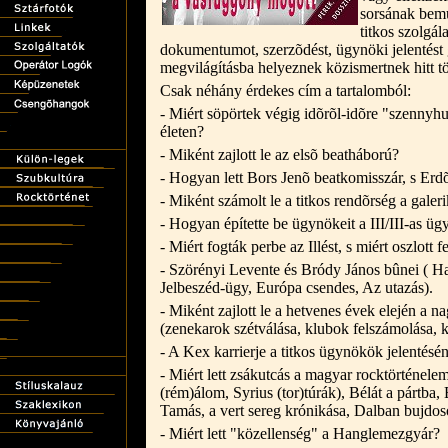
sorsának bemu
titkos szolgála
dokumentumot, szerzõdést, ügynöki jelentést 
megvilágításba helyeznek közismertnek hitt tö
Csak néhány érdekes cím a tartalomból:
- Miért söpörtek végig idõrõl-idõre "szenny
életen?
- Miként zajlott le az elsõ beatháború?
- Hogyan lett Bors Jenõ beatkomisszár, s Erd
- Miként számolt le a titkos rendõrség a galer
- Hogyan építette be ügynökeit a III/III-as 
- Miért fogták perbe az Illést, s miért oszlott 
- Szörényi Levente és Bródy János bûnei ( Ha
Jelbeszéd-ügy, Európa csendes, Az utazás).
- Miként zajlott le a hetvenes évek elején a n
(zenekarok szétválása, klubok felszámolása, 
- A Kex karrierje a titkos ügynökök jelentésé
- Miért lett zsákutcás a magyar rocktörténel
(rém)álom, Syrius (tor)túrák), Bélát a pártba
Tamás, a vert sereg krónikása, Dalban bujdos
- Miért lett "közellenség" a Hanglemezgyár?