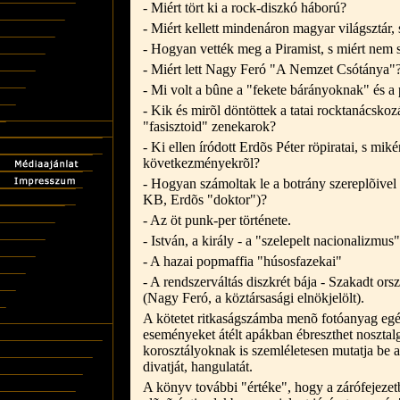
- Miért tört ki a rock-diszkó háború?
- Miért kellett mindenáron magyar világsztár, s
- Hogyan vették meg a Piramist, s miért nem s
- Miért lett Nagy Feró "A Nemzet Csótánya"
- Mi volt a bûne a "fekete bárányoknak" és 
- Kik és mirõl döntöttek a tatai rocktanácsko
"fasisztoid" zenekarok?
- Ki ellen íródott Erdõs Péter röpiratai, s mi
következményekrõl?
- Hogyan számoltak le a botrány szereplõivel
KB, Erdõs "doktor")?
- Az öt punk-per története.
- István, a király - a "szelepelt nacionalizmu
- A hazai popmaffia "húsosfazekai"
- A rendszerváltás diszkrét bája - Szakadt ors
(Nagy Feró, a köztársasági elnökjelölt).
A kötetet ritkaságszámba menõ fotóanyag egé
eseményeket átélt apákban ébreszthet nosztalg
korosztályoknak is szemléletesen mutatja be 
divatját, hangulatát.
A könyv további "értéke", hogy a zárófejezet