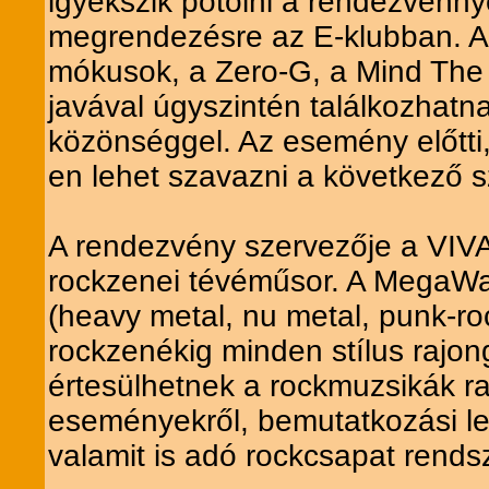
igyekszik pótolni a rendezvénnye
megrendezésre az E-klubban. Az
mókusok, a Zero-G, a Mind The 
javával úgyszintén találkozhatna
közönséggel. Az esemény előtti
en lehet szavazni a következő 
A rendezvény szervezője a VIV
rockzenei tévéműsor. A MegaWat
(heavy metal, nu metal, punk-ro
rockzenékig minden stílus rajo
értesülhetnek a rockmuzsikák ra
eseményekről, bemutatkozási leh
valamit is adó rockcsapat rendszer