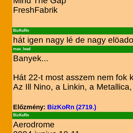
Mind The Gap
FreshFabrik
BizKoRn
hát igen nagy lé de nagy elöad
max_lead
Banyek...
Hát 22-t most asszem nem fok ki
Az Ill Nino, a Linkin, a Metalli
Előzmény:
BizKoRn (2719.)
BizKoRn
Aerodrome