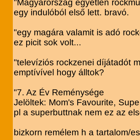
"Magyarország egyetlen rockmű
egy indulóból első lett. bravó.
"egy magára valamit is adó rockcs
ez picit sok volt...
"televíziós rockzenei díjátadót 
emptívível hogy álltok?
"7. Az Év Reménysége
Jelöltek: Mom's Favourite, Sup
pl a superbuttnak nem ez az el
bizkorn remélem h a tartalom/es