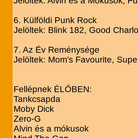
Jelöltek: Alvin és a Mókusok, 
6. Külföldi Punk Rock
Jelöltek: Blink 182, Good Charlo
7. Az Év Reménysége
Jelöltek: Mom's Favourite, Sup
Fellépnek ÉLŐBEN:
Tankcsapda
Moby Dick
Zero-G
Alvin és a mókusok