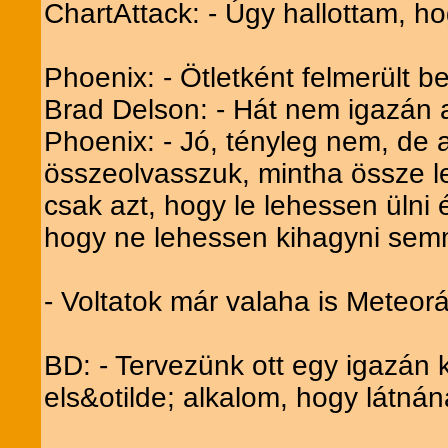
ChartAttack: - Úgy hallottam, h
Phoenix: - Ötletként felmerült 
Brad Delson: - Hát nem igazán az
Phoenix: - Jó, tényleg nem, de 
összeolvasszuk, mintha össze l
csak azt, hogy le lehessen ülni
hogy ne lehessen kihagyni semm
- Voltatok már valaha is Meteor
BD: - Tervezünk ott egy igazán 
els&otilde; alkalom, hogy látnán