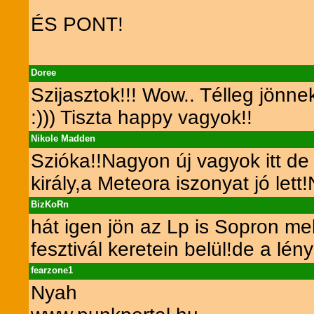
ÉS PONT!
Doree
Szijasztok!!! Wow.. Télleg jönnek
:))) Tiszta happy vagyok!!
Nikole Madden
Szióka!!Nagyon új vagyok itt d
király,a Meteora iszonyat jó let
BizKoRn
hát igen jön az Lp is Sopron mel
fesztivál keretein belül!de a l
fearzone1
Nyah