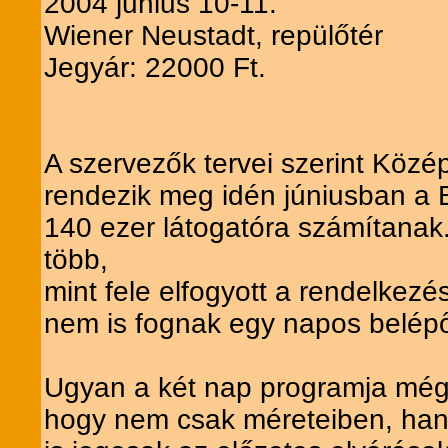
2004 junius 10-11.
Wiener Neustadt, repülőtér
Jegyár: 22000 Ft.
A szervezők tervei szerint Közé
rendezik meg idén júniusban a Bé
140 ezer látogatóra számítanak
több,
mint fele elfogyott a rendelkezé
nem is fognak egy napos belépő
Ugyan a két nap programja még n
hogy nem csak méreteiben, hane