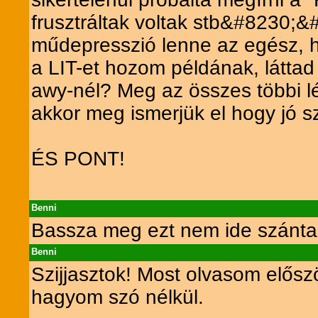
frusztráltak voltak stb&#8230;&
műdepresszió lenne az egész, ho
a LIT-et hozom példának, láttad
awy-nél? Meg az összes többi lé
akkor meg ismerjük el hogy jó s
ÉS PONT!
Benni
Bassza meg ezt nem ide szánta
Benni
Szijjasztok! Most olvasom elősz
hagyom szó nélkül.