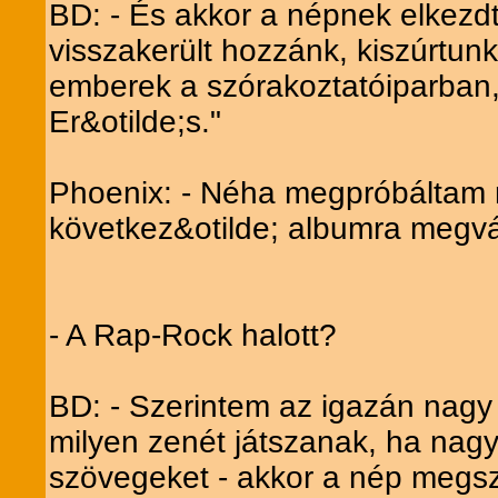
BD: - És akkor a népnek elkezdt
visszakerült hozzánk, kiszúrtun
emberek a szórakoztatóiparban,
Er&otilde;s."
Phoenix: - Néha megpróbáltam m
következ&otilde; albumra megvá
- A Rap-Rock halott?
BD: - Szerintem az igazán nagy
milyen zenét játszanak, ha nagy 
szövegeket - akkor a nép megsz