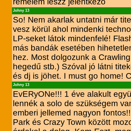
remélem leszz jelentkezö
Johny 13
So! Nem akarlak untatni már tit
vesz körül ahol mindenki techno,
LP-seket látok mindenfelé! Flas
más bandák esetében hihetetlen
hez. Most dolgozunk a Crawling 
hegedű stb.) Szóval jó látni tit
és dj is jöhet. I must go home! 
Johny 13
EvERyONe!!! 1 éve alakult együt
lennék a solo de szükségem van
emberi jellemed nagyon fontos!
Park és Crazy Town között mozo