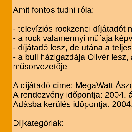
Amit fontos tudni róla:
- televíziós rockzenei díjátadót
- a rock valamennyi műfaja képv
- díjátadó lesz, de utána a telje
- a buli házigazdája Olivér le
műsorvezetője
A díjátadó címe: MegaWatt Ász
A rendezvény időpontja: 2004. áp
Adásba kerülés időpontja: 2004
Díjkategóriák: