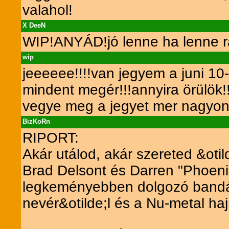
valahol!
X DeeN
WIP!ANYÁD!jó lenne ha lenne 
wip
jeeeeee!!!!van jegyem a juni 10-
mindent megér!!!annyira örülök!
vegye meg a jegyet mer nagyon 
BizKoRn
RIPORT:
Akár utálod, akár szereted &otil
Brad Delsont és Darren "Phoenix"
legkeményebben dolgozó bandája
nevér&otilde;l és a Nu-metal haj