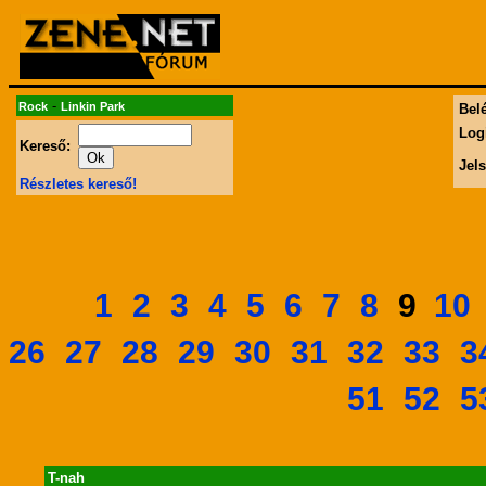
-
Rock
Linkin Park
Belé
Log
Kereső:
Jel
Részletes kereső!
1
2
3
4
5
6
7
8
10
9
26
27
28
29
30
31
32
33
3
51
52
5
T-nah