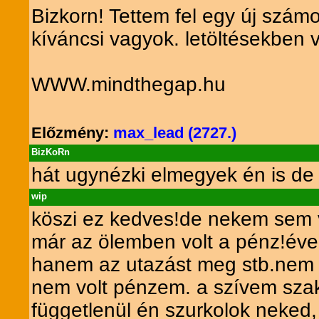
Bizkorn! Tettem fel egy új szám
kíváncsi vagyok. letöltésekben 
WWW.mindthegap.hu
Előzmény:
max_lead (2727.)
BizKoRn
hát ugynézki elmegyek én is de
wip
köszi ez kedves!de nekem sem v
már az ölemben volt a pénz!évek
hanem az utazást meg stb.nem i
nem volt pénzem. a szívem szak
függetlenül én szurkolok neked, h