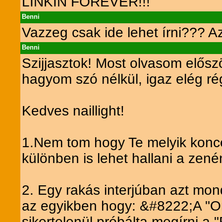
LINKIN FOREVER!!!
Benni
Vazzeg csak ide lehet írni??? 
Benni
Szijjasztok! Most olvasom elősz
hagyom szó nélkül, igaz elég ré
Kedves naillight!
1.Nem tom hogy Te melyik koncer
különben is lehet hallani a zenén
2. Egy rakás interjúban azt mo
az egyikben hogy: &#8222;A "One
sikertelenül próbálta megírni a 