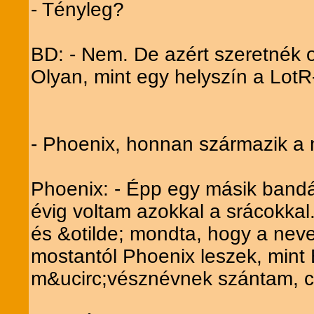
- Tényleg?
BD: - Nem. De azért szeretnék 
Olyan, mint egy helyszín a LotR
- Phoenix, honnan származik a
Phoenix: - Épp egy másik bandáv
évig voltam azokkal a srácokkal.
és &otilde; mondta, hogy a neve
mostantól Phoenix leszek, mint
m&ucirc;vésznévnek szántam, c