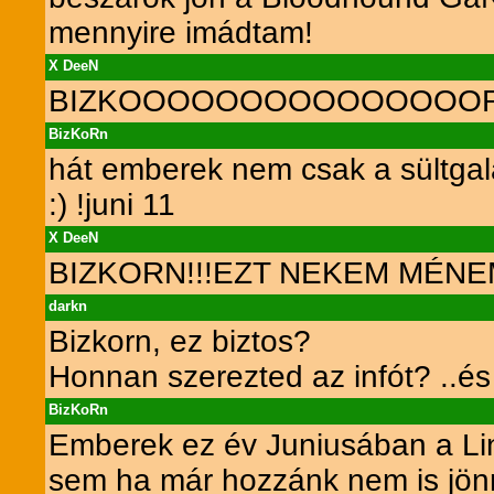
mennyire imádtam!
X DeeN
BIZKOOOOOOOOOOOOOOORN Í
BizKoRn
hát emberek nem csak a sültgala
:) !juni 11
X DeeN
BIZKORN!!!EZT NEKEM MÉN
darkn
Bizkorn, ez biztos?
Honnan szerezted az infót? ..é
BizKoRn
Emberek ez év Juniusában a Link
sem ha már hozzánk nem is jön