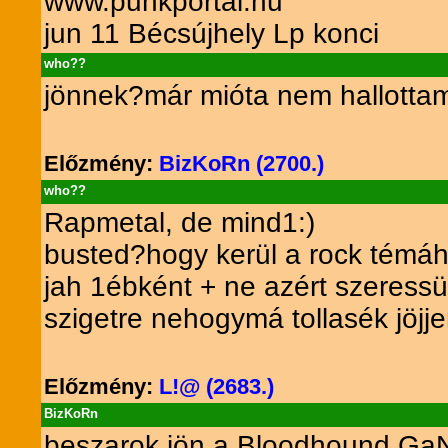
www.punkportal.hu
jun 11 Bécsújhely Lp konci
who??
jönnek?már mióta nem hallottam 
Előzmény:
BizKoRn (2700.)
who??
Rapmetal, de mind1:)
busted?hogy kerül a rock témáh
jah 1ébként + ne azért szeressü
szigetre nehogymá tollasék jöjje
Előzmény:
L!@ (2683.)
BizKoRn
beszarok jön a Bloodhound GaNG