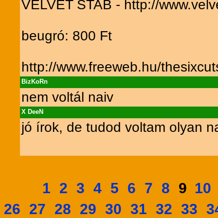
VELVET STAB - http://www.velv
beugró: 800 Ft
http://www.freeweb.hu/thesixcut
BizKoRn
nem voltál naiv
X DeeN
jó írok, de tudod voltam olyan 
1
2
3
4
5
6
7
8
10
9
26
27
28
29
30
31
32
33
3