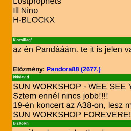
Lostprophets
Ill Nino
H-BLOCKX
Kiscsillag*
az én Pandááám. te it is jelen 
Előzmény:
Pandora88 (2677.)
kkkdavid
SUN WORKSHOP - WEE SEE 
Sztem ennél nincs jobb!!!!
19-én koncert az A38-on, lesz még 
SUN WORKSHOP FOREVERE!!
BizKoRn