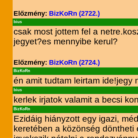
Előzmény:
BizKoRn (2722.)
bius
csak most jottem fel a netre.
jegyet?es mennyibe kerul?
Előzmény:
BizKoRn (2724.)
BizKoRn
én amit tudtam leirtam ide!jegy 
bius
kerlek irjatok valamit a becsi kon
BizKoRn
Ezidáig hiányzott egy igazi, méd
keretében a közönség döntheti e