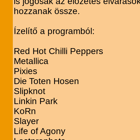
is jogosak az előzetes elvárások
hozzanak össze.
Ízelítő a programból:
Red Hot Chilli Peppers
Metallica
Pixies
Die Toten Hosen
Slipknot
Linkin Park
KoRn
Slayer
Life of Agony