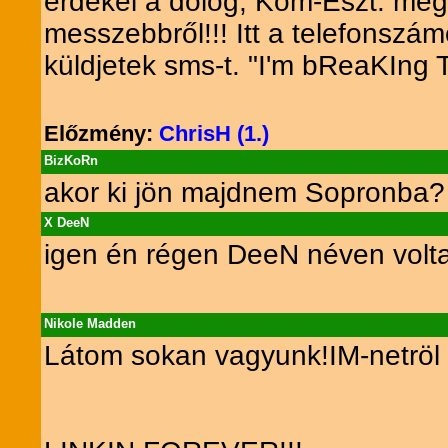
érdekel a dolog, Kom-Eszt. meg
messzebbről!!! Itt a telefonszá
küldjetek sms-t. "I'm bReaKIng
Előzmény:
ChrisH (1.)
BizKoRn
akor ki jön majdnem Sopronba?
X DeeN
igen én régen DeeN néven volt
Nikole Madden
Látom sokan vagyunk!IM-netröl 