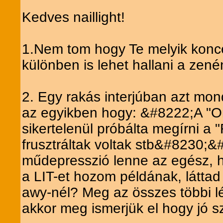
Kedves naillight!
1.Nem tom hogy Te melyik koncer
különben is lehet hallani a zenén
2. Egy rakás interjúban azt mo
az egyikben hogy: &#8222;A "One
sikertelenül próbálta megírni a 
frusztráltak voltak stb&#8230;&
műdepresszió lenne az egész, ho
a LIT-et hozom példának, láttad
awy-nél? Meg az összes többi lé
akkor meg ismerjük el hogy jó s