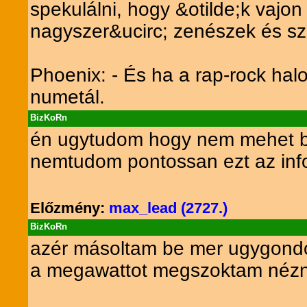
spekulálni, hogy &otilde;k vajon 
nagyszer&ucirc; zenészek és sz
Phoenix: - És ha a rap-rock halo
numetál.
BizKoRn
én ugytudom hogy nem mehet be
nemtudom pontossan ezt az infot 
Előzmény:
max_lead (2727.)
BizKoRn
azér másoltam be mer ugygondo
a megawattot megszoktam nézn