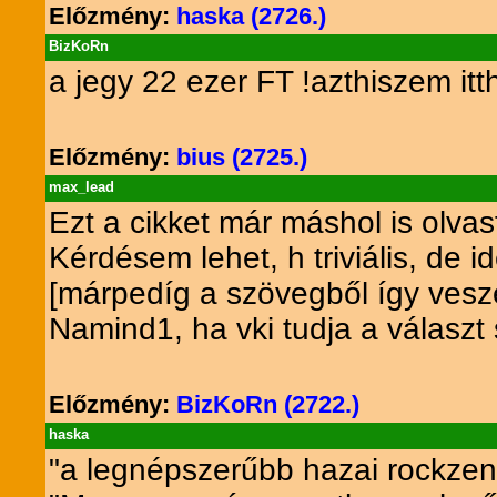
Előzmény:
haska (2726.)
BizKoRn
a jegy 22 ezer FT !azthiszem it
Előzmény:
bius (2725.)
max_lead
Ezt a cikket már máshol is olvas
Kérdésem lehet, h triviális, de
[márpedíg a szövegből így vesze
Namind1, ha vki tudja a választ 
Előzmény:
BizKoRn (2722.)
haska
"a legnépszerűbb hazai rockzen