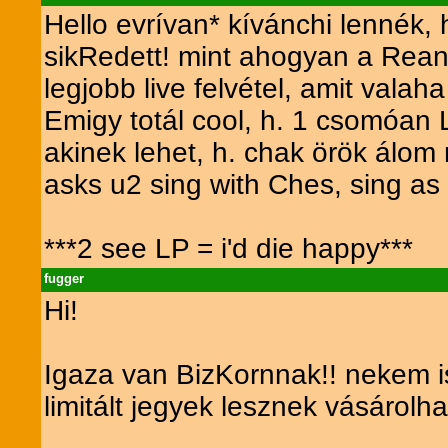
Hello evrívan* kívánchi lennék, 
sikRedett! mint ahogyan a Reani
legjobb live felvétel, amit valaha
Emigy totál cool, h. 1 csomóan L
akinek lehet, h. chak örök álom 
asks u2 sing with Ches, sing as 
***2 see LP = i'd die happy***
fugger
Hi!
Igaza van BizKornnak!! nekem is
limitált jegyek lesznek vásárolh