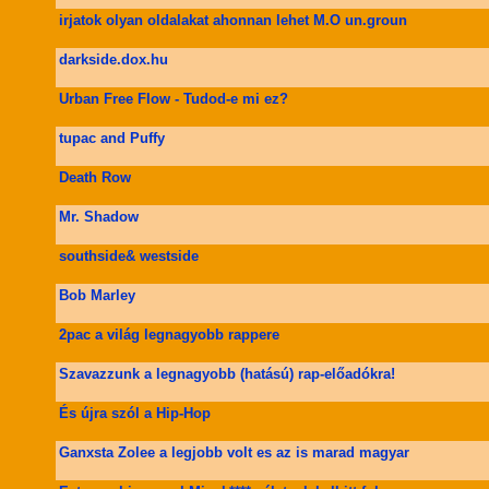
irjatok olyan oldalakat ahonnan lehet M.O un.groun
darkside.dox.hu
Urban Free Flow - Tudod-e mi ez?
tupac and Puffy
Death Row
Mr. Shadow
southside& westside
Bob Marley
2pac a világ legnagyobb rappere
Szavazzunk a legnagyobb (hatású) rap-előadókra!
És újra szól a Hip-Hop
Ganxsta Zolee a legjobb volt es az is marad magyar