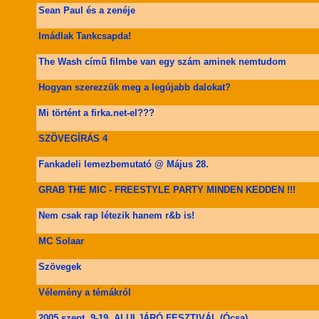
Sean Paul és a zenéje
Imádlak Tankcsapda!
The Wash című filmbe van egy szám aminek nemtudom
Hogyan szerezzük meg a legújabb dalokat?
Mi történt a firka.net-el???
SZÖVEGÍRÁS 4
Fankadeli lemezbemutató @ Május 28.
GRAB THE MIC - FREESTYLE PARTY MINDEN KEDDEN !!!
Nem csak rap létezik hanem r&b is!
MC Solaar
Szövegek
Vélemény a témákról
2005.szept. 9-19. ALULJÁRÓ FESZTIVÁL (Ócsa)