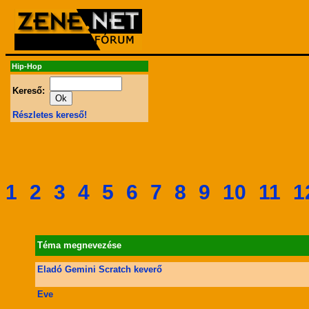
Hip-Hop
Kereső:
Részletes kereső!
1
2
3
4
5
6
7
8
9
10
11
1
Téma megnevezése
Eladó Gemini Scratch keverő
Eve