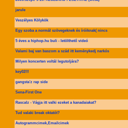
jarule
Veszélyes Kölykök
Egy szoba a normál szövegeknek és íróiknak( nincs
5 éves a hiphop.hu buli - letölthető videó
Valami baj van baszom a szád itt keménykedj narkós
Milyen koncerten voltál legutoljára?
key02!!!
gangsta'z rap side
Sena-First One
Rascalz - Vágja itt valki ezeket a kanadaiakat?
Tud valaki break oktatót?
Autogrammcimek,Emailcimek