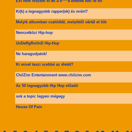
Ezt nem hiszem el.Mi a k****a életnek kell itt fol
Ki(k) a legnagyobb rapper(ek) és miért?
Melyik albumban csalódtál, melyiktől vártál el töb
Nemzetközi Hip-hop
UnDeRgRoUnD Hip-Hop
Ne haragudjatok!
Ki mivel teszi szebbé az életét?
ChilZim Entertainment www.chilzim.com
Az 50 legnagyobb Hip Hop előadó
sok a topic legyen mégegy
House Of Pain