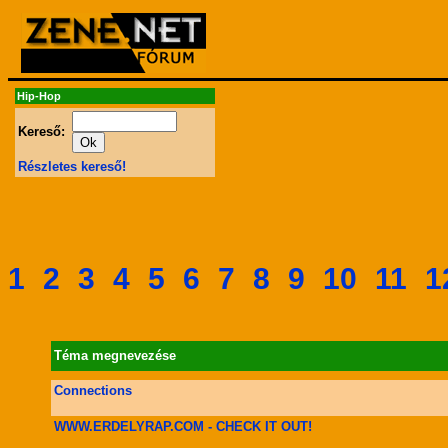
Hip-Hop
Kereső:
Részletes kereső!
1
2
3
4
5
6
7
8
9
10
11
1
Téma megnevezése
Connections
WWW.ERDELYRAP.COM - CHECK IT OUT!