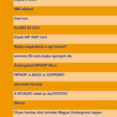
NMI /album/
Cam'ron
ELADÓ ÚJ CD-k
Eladó HIP HOP Cd-k
Majka megérdemli a rap lemezt?
eminem,50.cent,majka rajongok ide
Ándörgránd HIPHOP Mo-n
HIPHOP is BACK in SOPRON!!!
absztrakt hip-hop
A NYUGATI oldal az ász!!!!!!!!!!!!!!
50cent
Olyan honlap ahol minden Magyar Undergrund rapper