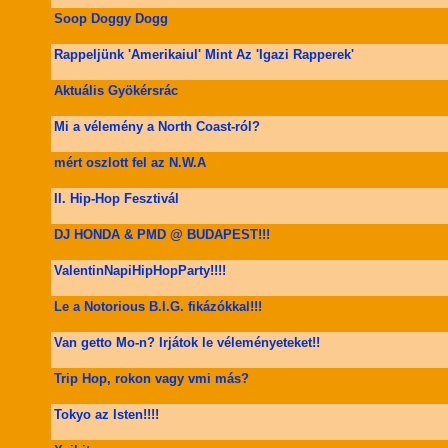
Soop Doggy Dogg
Rappeljünk 'Amerikaiul' Mint Az 'Igazi Rapperek'
Aktuális Gyökérsrác
Mi a vélemény a North Coast-ról?
mért oszlott fel az N.W.A
II. Hip-Hop Fesztivál
DJ HONDA & PMD @ BUDAPEST!!!
ValentinNapiHipHopParty!!!!
Le a Notorious B.I.G. fikázókkal!!!
Van getto Mo-n? Irjátok le véleményeteket!!
Trip Hop, rokon vagy vmi más?
Tokyo az Isten!!!!