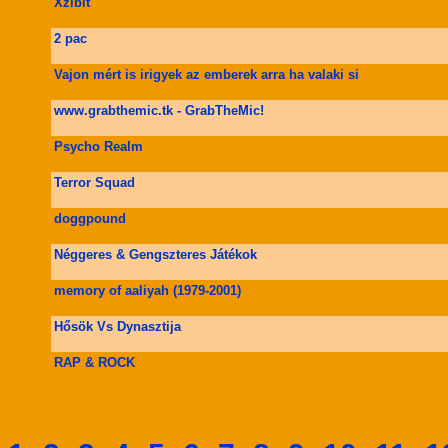
Xzibit
2 pac
Vajon mért is irigyek az emberek arra ha valaki si
www.grabthemic.tk - GrabTheMic!
Psycho Realm
Terror Squad
doggpound
Néggeres & Gengszteres Játékok
memory of aaliyah (1979-2001)
Hősök Vs Dynasztija
RAP & ROCK