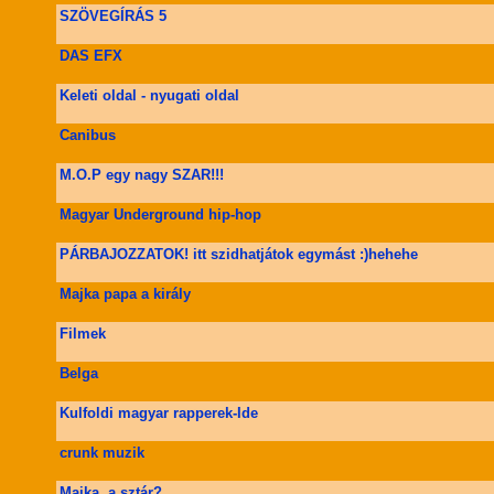
SZÖVEGÍRÁS 5
DAS EFX
Keleti oldal - nyugati oldal
Canibus
M.O.P egy nagy SZAR!!!
Magyar Underground hip-hop
PÁRBAJOZZATOK! itt szidhatjátok egymást :)hehehe
Majka papa a király
Filmek
Belga
Kulfoldi magyar rapperek-Ide
crunk muzik
Majka, a sztár?