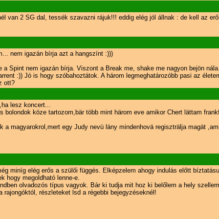
l van 2 SG dal, tessék szavazni rájuk!!! eddig elég jól állnak : de kell az er
... nem igazán bírja azt a hangszínt :)))
 a Spint nem igazán bírja. Viszont a Break me, shake me nagyon bejön nála...
arrent :)) Jó is hogy szóbahoztátok. A három legmeghatározóbb pasi az élete
 ott?
ha lesz koncert...
es bolondok köze tartozom,bär több mint härom eve amikor Chert lättam fran
 a magyarokrol,mert egy Judy nevü läny mindenhovä regiszträlja magät ,amit
ég miníg elég erős a szülői függés. Elképzelem ahogy indulás előtt bíztat
lek hogy megoldható lenne-e.
endben olvadozós típus vagyok. Bár ki tudja mit hoz ki belőlem a hely szellem
a rajongóktól, részleteket lsd a régebbi bejegyzéseknél!