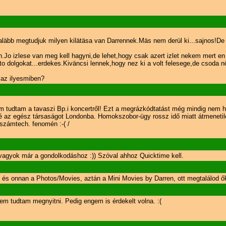
egaläbb megtudjuk milyen kilätäsa van Darrennek.Mäs nem derül ki...sajnos!D
Jo izlese van meg kell hagyni,de lehet,hogy csak azert izlet nekem mert en
ato dolgokat...erdekes.Kiväncsi lennek,hogy nez ki a volt felesege,de csoda 
 az ilyesmiben?
dtam a tavaszi Bp.i koncertről! Ezt a megrázkódtatást még mindig nem heve
tné az egész társaságot Londonba. Homokszobor-ügy rossz idő miatt átmenetil
zámtech. fenomén :-( /
vagyok már a gondolkodáshoz :)) Szóval ahhoz Quicktime kell.
 és onnan a Photos/Movies, aztán a Mini Movies by Darren, ott megtalálod ő
nem tudtam megnyitni. Pedig engem is érdekelt volna. :(