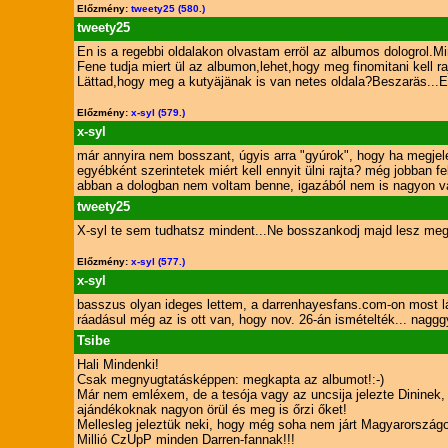
Előzmény:
tweety25 (580.)
tweety25
En is a regebbi oldalakon olvastam erröl az albumos dologrol.
Fene tudja miert ül az albumon,lehet,hogy meg finomitani kell raj
Lättad,hogy meg a kutyäjänak is van netes oldala?Beszaräs...
Előzmény:
x-syl (579.)
x-syl
már annyira nem bosszant, úgyis arra "gyúrok", hogy ha megjelen
egyébként szerintetek miért kell ennyit ülni rajta? még jobban fe
abban a dologban nem voltam benne, igazából nem is nagyon vá
tweety25
X-syl te sem tudhatsz mindent...Ne bosszankodj majd lesz meg 
Előzmény:
x-syl (577.)
x-syl
basszus olyan ideges lettem, a darrenhayesfans.com-on most látt
ráadásul még az is ott van, hogy nov. 26-án ismételték... nagg
Tsibe
Hali Mindenki!
Csak megnyugtatásképpen: megkapta az albumot!:-)
Már nem emléxem, de a tesója vagy az uncsija jelezte Dininek, h
ajándékoknak nagyon örül és meg is őrzi őket!
Mellesleg jeleztük neki, hogy még soha nem járt Magyarországon
Millió CzUpP minden Darren-fannak!!!