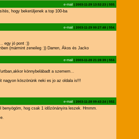
e-mail
|
2003-11-29 13:52:23
|
555.
ősítés, hogy bekerüljenek a top 100-ba
e-mail
|
2003-11-29 00:27:48
|
554.
 egy jó pont :))
mben (mármint zeneileg :)) Darren, Ákos és Jacko
e-mail
|
2003-11-28 21:28:39
|
553.
kfurtban,akkor könnybeläbadt a szemem...
 nagyon köszönünk neki es jo az oldala is!!!
e-mail
|
2003-11-28 09:43:24
|
552.
ásul benyögöm, hog csak 1 időzónányira leszek. Hmmm.
e.