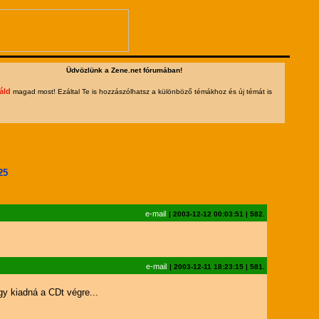
Üdvözlünk a Zene.net fórumában!
áld
magad most! Ezáltal Te is hozzászólhatsz a különböző témákhoz és új témát is
25
e-mail
|
2003-12-12 00:03:51
|
582.
e-mail
|
2003-12-11 18:23:15
|
581.
gy kiadná a CDt végre...