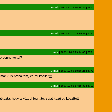
e-mail
|
2003-12-11 16:28:25
|
580.
e-mail
|
2003-12-10 23:35:11
|
579.
e-mail
|
2003-12-09 19:14:05
|
578.
e benne voltäl?
e-mail
|
2003-12-09 18:30:25
|
577.
már ki is próbáltam, és működik :(((
e-mail
|
2003-12-08 17:18:37
|
576.
tkozta, hogy a kézzel fogható, saját kezűleg készített