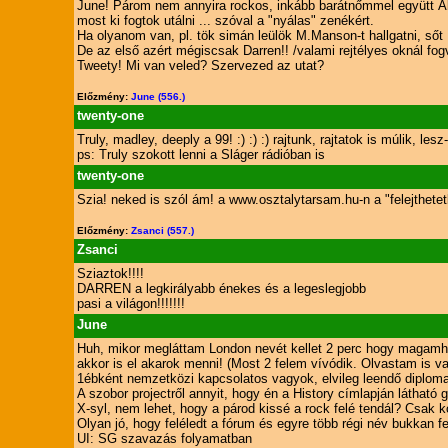
June! Párom nem annyira rockos, inkább barátnőmmel együtt Ák
most ki fogtok utálni ... szóval a "nyálas" zenékért.
Ha olyanom van, pl. tök simán leülök M.Manson-t hallgatni, ső
De az első azért mégiscsak Darren!! /valami rejtélyes oknál fogva
Tweety! Mi van veled? Szervezed az utat?
Előzmény:
June (556.)
twenty-one
Truly, madley, deeply a 99! :) :) :) rajtunk, rajtatok is múlik, l
ps: Truly szokott lenni a Sláger rádióban is
twenty-one
Szia! neked is szól ám! a www.osztalytarsam.hu-n a "felejthetetl
Előzmény:
Zsanci (557.)
Zsanci
Sziaztok!!!!
DARREN a legkirályabb énekes és a legeslegjobb
pasi a világon!!!!!!!
June
Huh, mikor megláttam London nevét kellet 2 perc hogy magamhoz 
akkor is el akarok menni! (Most 2 felem vívódik. Olvastam is va
1ébként nemzetközi kapcsolatos vagyok, elvileg leendő diploma
A szobor projectről annyit, hogy én a History címlapján láthat
X-syl, nem lehet, hogy a párod kissé a rock felé tendál? Csak k
Olyan jó, hogy feléledt a fórum és egyre több régi név bukkan fe
UI: SG szavazás folyamatban