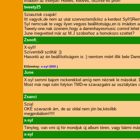
imádom az interjúit! Hiteles, kedves, őszinte és profi!
tweety25
Sziasztok csajok!
Itt vagyok,de nem az utat szerveztem(kösz a kerdest Syl!!)Rem
Syl nemcsak te vagy ilyen vegyes beällitotsägu,en is imädom a
Tweety-one.nak üzenem,hogy a darrenhayesmusic.comrol lehet k
June megvetted mär az M.J szoborhoz a homokozo szettet?
Zsoofi_
X-syl!!
Szívemből szóltál :))
Hasonló az én beállítottságom is :) nemtom miért illik bele Darr
Előzmény:
x-syl (560.)
June
X-syl semmi bajom rockerekkel amíg nem néznek le másokat. De e
Most már napi rutin folyton TMD-re szavazgatni az osztálytárs o
Zsanci
Szia!
OKÉ szavazok ám, de az oldal nem jön be,később
megprobálom!!!!!
x-syl
Tényleg, van vmi új hír mondjuk új album téren, vagy bármi m
x-syl