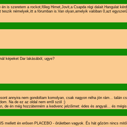
e én is szeretem a rockot,főleg Himet,Jovit,a Csapda régi dalait.Hangulat kér
nt teszik némelyek,itt a fórumban is.Van olyan,amelyik valóban 0,azt egysze
ál képeket Dar lakásából, ugye?
ansont annyira nem gondoltam komolyan, csak nagyon néha jön rám... talán c
om. Na de ez az oldal nem erről szól :)
an, de én még hozzátenném a kedvenc jelzőimet: édes és angyali... és mégis eg
 mellett én erősen PLACEBO - őrületben vagyok. És hát gőzöm nincs mitől