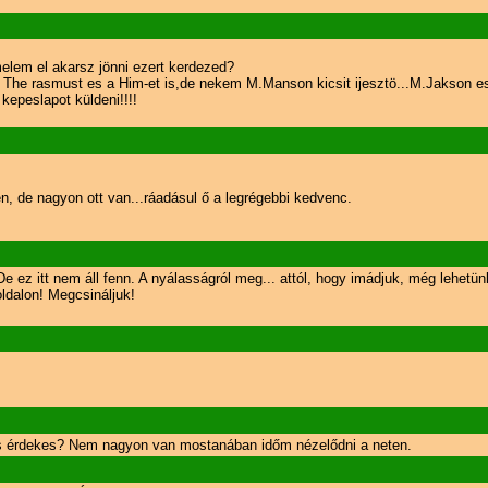
elem el akarsz jönni ezert kerdezed?
 The rasmust es a Him-et is,de nekem M.Manson kicsit ijesztö...M.Jakson e
epeslapot küldeni!!!!
en, de nagyon ott van...ráadásul ő a legrégebbi kedvenc.
z itt nem áll fenn. A nyálasságról meg... attól, hogy imádjuk, még lehetün
ldalon! Megcsináljuk!
ás érdekes? Nem nagyon van mostanában időm nézelődni a neten.