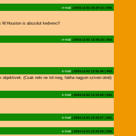
e-mail
|
2003-12-04 20:29:13
|
565.
s W.Houston is abszolut kedvenc!!
e-mail
|
2003-12-02 16:58:33
|
564.
e-mail
|
2003-12-02 12:52:46
|
563.
k objektívek. (Csak neki ne írd meg, hátha nagyon szíven ütné)
e-mail
|
2003-12-02 12:15:06
|
562.
e-mail
|
2003-12-01 22:03:07
|
561.
e-mail
|
2003-12-01 22:02:05
|
560.