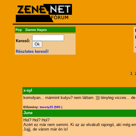
-
Pop
Darren Hayes
Kereső:
Részletes kereső!
1
x-syl
komolyan... mármint kutyu? nem láttam :))) tényleg vicces... 
Előzmény:
tweety25 (580.)
June
Hol? Hol? Hol?
Azért ez már nem semmi. Ki az az elvakult rajongó, aki még erre
Jujjj, de várom már én is!