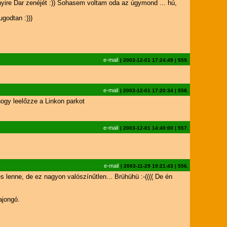
ire Dar zenéjét :)) Sohasem voltam oda az úgymond ... hú,
godtan :)))
e-mail
|
2003-12-01 17:24:49
|
559.
e-mail
|
2003-12-01 17:20:34
|
558.
 hogy leelőzze a Linkon parkot
e-mail
|
2003-12-01 14:40:00
|
557.
e-mail
|
2003-11-29 19:21:43
|
556.
lenne, de ez nagyon valószínűtlen... Brühühü :-(((( De én
ajongó.