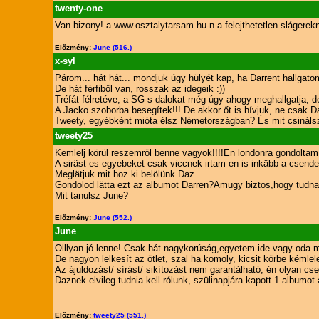
twenty-one
Van bizony! a www.osztalytarsam.hu-n a felejthetetlen slágerekné
Előzmény:
June (516.)
x-syl
Párom... hát hát... mondjuk úgy hülyét kap, ha Darrent hallgatom
De hát férfiből van, rosszak az idegeik :))
Tréfát félretéve, a SG-s dalokat még úgy ahogy meghallgatja, de
A Jacko szoborba besegítek!!! De akkor őt is hívjuk, ne csak D
Tweety, egyébként mióta élsz Németországban? És mit csinálsz
tweety25
Kemlelj körül reszemröl benne vagyok!!!!En londonra gondoltam,
A siräst es egyebeket csak viccnek irtam en is inkäbb a csend
Meglätjuk mit hoz ki belölünk Daz...
Gondolod lätta ezt az albumot Darren?Amugy biztos,hogy tudnak
Mit tanulsz June?
Előzmény:
June (552.)
June
Olllyan jó lenne! Csak hát nagykorúság,egyetem ide vagy oda m
De nagyon lelkesít az ötlet, szal ha komoly, kicsit körbe kémle
Az ájuldozást/ sírást/ sikítozást nem garantálható, én olyan cs
Daznek elvileg tudnia kell rólunk, szülinapjára kapott 1 albumot 
Előzmény:
tweety25 (551.)