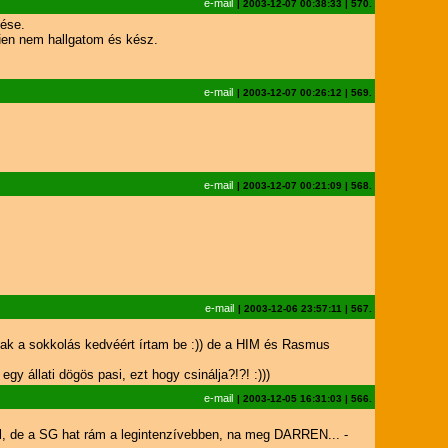
e-mail
|
2003-12-07 00:38:33
|
570.
dése.
rűen nem hallgatom és kész.
e-mail
|
2003-12-07 00:26:12
|
569.
e-mail
|
2003-12-07 00:21:09
|
568.
e-mail
|
2003-12-06 23:57:11
|
567.
sak a sokkolás kedvéért írtam be :)) de a HIM és Rasmus
y állati dögös pasi, ezt hogy csinálja?!?! :)))
e-mail
|
2003-12-05 16:31:03
|
566.
, de a SG hat rám a legintenzívebben, na meg DARREN... -