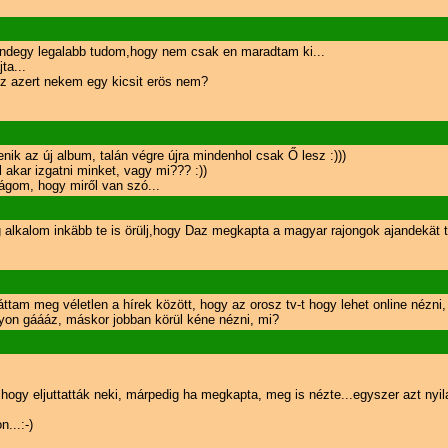
Mindegy legalabb tudom,hogy nem csak en maradtam ki...
ta...
Ez azert nekem egy kicsit erös nem?
ik az új album, talán végre újra mindenhol csak Ő lesz :)))
l akar izgatni minket, vagy mi??? :))
gom, hogy miről van szó...
alkalom inkäbb te is örülj,hogy Daz megkapta a magyar rajongok ajandekät t
am meg véletlen a hírek között, hogy az orosz tv-t hogy lehet online nézni, 
gyon gáááz, máskor jobban körül kéne nézni, mi?
ogy eljuttatták neki, márpedig ha megkapta, meg is nézte...egyszer azt nyila
...:-)