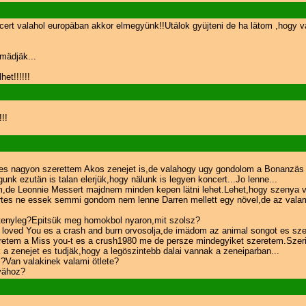
cert valahol europäban akkor elmegyünk!!Utälok gyüjteni de ha lätom ,hogy
mädjäk...
et!!!!!!
!!
k,es nagyon szerettem Akos zenejet is,de valahogy ugy gondolom a Bonanzäs d
k ezutän is talan elerjük,hogy nälunk is legyen koncert...Jo lenne...
t nem,de Leonnie Messert majdnem minden kepen lätni lehet.Lehet,hogy szen
ertes ne essek semmi gondom nem lenne Darren mellett egy növel,de az valam
 tenyleg?Epitsük meg homokbol nyaron,mit szolsz?
loved You es a crash and burn orvosolja,de imädom az animal songot es szer
zeretem a Miss you-t es a crush1980 me de persze mindegyiket szeretem.Szer
a zenejet es tudjäk,hogy a legöszintebb dalai vannak a zeneiparban...
?Van valakinek valami ötlete?
gyähoz?