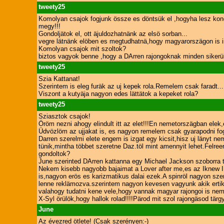
tweety25
Komolyan csajok fogjunk össze es döntsük el ,hogyha lesz kon
megy!!!
Gondoljätok el, ott äjuldozhatnänk az elsö sorban...
vegre lätnänk elöben es megtudhatnä,hogy magyarorszägon is i
Komolyan csajok mit szoltok?
biztos vagyok benne ,hogy a DArren rajongoknak minden sikerülh
tweety25
Szia Kattanat!
Szerintem is eleg furäk az uj kepek rola.Remelem csak faradt...!
Viszont a kutyäja nagyon edes lättätok a kepeket rola?
tweety25
Sziasztok csajok!
Öröm nezni ahogy elindult itt az elet!!!En nemetorszägban ele
Üdvözlöm az ujjakat is, es nagyon remelem csak gyarapodni fogun
Darren szerelmi elete engem is izgat egy kicsit,hisz uj läny
tünik,mintha többet szeretne Daz.töl mint amennyit lehet.Felre
gondoltok?
June szerinted DArren kattanna egy Michael Jackson szoborra
Nekem kisebb nagyobb bajaimat a Lover after me,es az Iknew I 
is,nagyon erös es karizmatikus dalai ezek.A spinröl nagyon s
lenne reklämozva.szerintem nagyon kevesen vagyunk akik ertik 
valahogy tudatni kene vele,hogy vannak magyar rajongoi is nem
X-Syl örülök,hogy hallok rolad!!!!Pärod mit szol rajongäsod tär
June
Az évezred ötlete! (Csak szerényen:-)