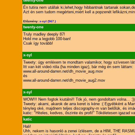
twenty-one
Én tutira nem utállak ki,lehet,hogy hibbantnak tartanak sokan,d
Azt én sem tudom megérteni,miért kell a popzenét lefikázni,mi
Előzmény:
x-syl (567.)
twenty-one
Truly madley deeply 87!
Hold me a legjobb 100-ban!
Csak így tovább!
x-syl
Tweety: úgy emléxem te mondtam valamikor, hogy szívesen látn
Itt van két videó róla (ha minden igaz), bár még én sem láttam:
www.all-around-darren.net/dh_movie_aug.mov
és
www.all-around-darren.net/dh_movie_aug2.mov
x-syl
WOW!!! Nem fogtok kiutálni!! Tök jó, nem gondoltam volna... :))
Tweety: akarni, akarok de arra keret is kéne :( Egyébként a M
tényleg oké, majdnem teljes discography-m van belőlük, és imád
katic: "Hiteles, kedves, őszinte és profi!" Tökéletesen igazad v
katic
Hali!
Uhh, nekem is hasonló a zenei ízlésem, de a HIM, THE RASMUS