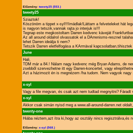
Előzmény:
tweety25 (553.)
tweety25
Sziaztok!
Köszönöm a tippet x-syl!!!Imädlak!Lättam a felveteleket hät l
is nagyon tetszik,vannak rajta jo interjuk is!!!
Tegnap este megkostoltam Darren kedvenc kävejät Frankfurtban.
Az all around oldalrol olvassatok el a DArrenisms-resznel talah
lehet Darren ideälja ti nem?
Tetszik Darren eletfelfogäsa a KArmäval kapcsolatban,tihisztek
June
Hali,
TDM már a 84.! Nálam nagy kedvenc még Bryan Adams, de nem tu
zsebből szervezhetne itt egy Darren-koncertet, vagy elrepíthe
Azt a házimozit én is megnézem /ha tudom. Nem vagyok nagy s
x-syl
Vagy a file megvan, és csak azt nem tudtad megnyitni? Fáradt 
x-syl
Akkor csak simán nyisd meg a www.all-around-darren.net oldalt,
twenty-one
Hiába néztem,azt ítra ki,hogy az osztály nincs regisztrálva,és 
Előzmény:
x-syl (568.)