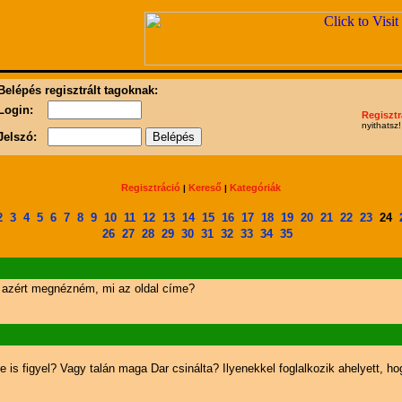
Belépés regisztrált tagoknak:
Login:
Regisztr
nyithatsz!
Jelszó:
Regisztráció
Kereső
Kategóriák
|
|
2
3
4
5
6
7
8
9
10
11
12
13
14
15
16
17
18
19
20
21
22
23
24
26
27
28
29
30
31
32
33
34
35
de azért megnézném, mi az oldal címe?
 is figyel? Vagy talán maga Dar csinálta? Ilyenekkel foglalkozik ahelyett, ho