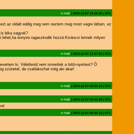
e-mail
|
2003-12-07 15:26:36
|
575.
e ezt az oldalt eddig meg nem neztem meg most vegre lättam, ez
 is bika vagyok?
nö lehet,ha ennyire ragaszkodik hozzä.Kiväncsi lennek milyen
e-mail
|
2003-12-07 13:27:53
|
574.
rtem ki. Véletlenül nem ismeritek a lottó-nyertest? Ő
eg szünetel, de csatlakozhat még aki akar!
e-mail
|
2003-12-07 00:50:24
|
573.
e-mail
|
2003-12-07 00:43:49
|
572.
ket.
e-mail
|
2003-12-07 00:40:15
|
571.