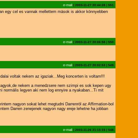
e-mail
|
2003-11-27 20:44:28
|
551.
 van egy cel es vannak mellettem mäsok is akkor könnyebben
e-mail
|
2003-11-27 20:06:58
|
550.
e-mail
|
2003-11-27 20:02:53
|
549.
alai voltak nekem az igaziak...Meg koncerten is voltam!!!
ya vagyok,de nekem a menedzsere nem szimpi es sok kepen ugy
i normälis legyen aki nem log ennyire a nyakaban...Ti mit
intem nagyon sokat lehet megtudni Darrenröl az Affirmation-bol
intem Darren zenejenek nagyon nagy ereje lehetne ha jobban
e-mail
|
2003-11-26 21:15:15
|
548.