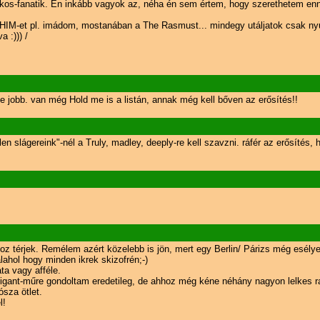
os-fanatik. Én inkább vagyok az, néha én sem értem, hogy szerethetem enny
t HIM-et pl. imádom, mostanában a The Rasmust... mindegy utáljatok csak nyu
 :))) /
esz-e jobb. van még Hold me is a listán, annak még kell bőven az erősítés!!
en slágereink"-nél a Truly, madley, deeply-re kell szavzni. ráfér az erősítés,
térjek. Remélem azért közelebb is jön, mert egy Berlin/ Párizs még esélyes 
lahol hogy minden ikrek skizofrén;-)
ta vagy afféle.
ó gigant-műre gondoltam eredetileg, de ahhoz még kéne néhány nagyon lelkes r
ósza ötlet.
l!