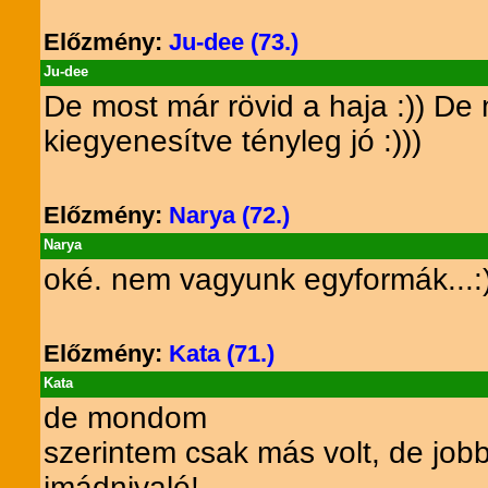
Előzmény:
Ju-dee (73.)
Ju-dee
De most már rövid a haja :)) De
kiegyenesítve tényleg jó :)))
Előzmény:
Narya (72.)
Narya
oké. nem vagyunk egyformák...:)
Előzmény:
Kata (71.)
Kata
de mondom
szerintem csak más volt, de jo
imádnivaló!