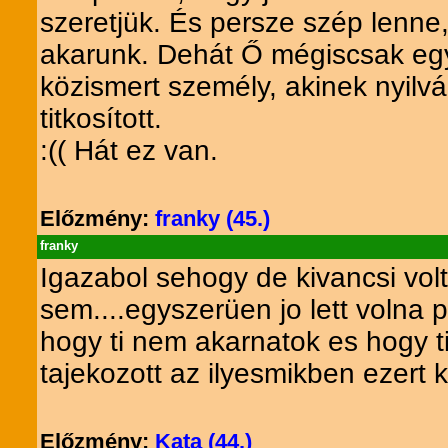
szeretjük. És persze szép lenne
akarunk. Dehát Ő mégiscsak egy p
közismert személy, akinek nyilvá
titkosított.
:(( Hát ez van.
Előzmény:
franky (45.)
franky
Igazabol sehogy de kivancsi volt
sem....egyszerüen jo lett volna 
hogy ti nem akarnatok es hogy 
tajekozott az ilyesmikben ezert 
Előzmény:
Kata (44.)