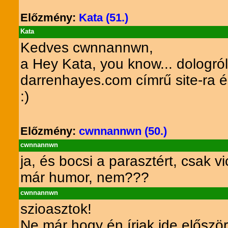
Előzmény:
Kata (51.)
Kata
Kedves cwnnannwn,
a Hey Kata, you know... dologró
darrenhayes.com címrű site-ra és
:)
Előzmény:
cwnnannwn (50.)
cwnnannwn
ja, és bocsi a parasztért, csak 
már humor, nem???
cwnnannwn
szioasztok!
Ne már hogy én írjak ide előszö