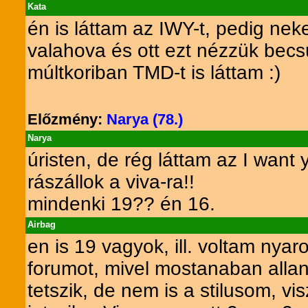
Kata
én is láttam az IWY-t, pedig ne
valahova és ott ezt nézzük bec
múltkoriban TMD-t is láttam :)
Előzmény:
Narya (78.)
Narya
úristen, de rég láttam az I want
rászállok a viva-ra!!
mindenki 19?? én 16.
Airbag
en is 19 vagyok, ill. voltam ny
forumot, mivel mostanaban alla
tetszik, de nem is a stilusom, v