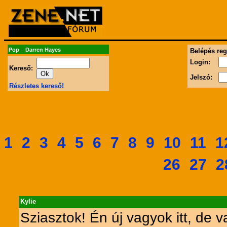
-
Pop
Darren Hayes
Belépés reg
Login:
Kereső:
Jelszó:
Részletes kereső!
1
2
3
4
5
6
7
8
9
10
11
1
26
27
2
Kylie
Sziasztok! Én új vagyok itt, de