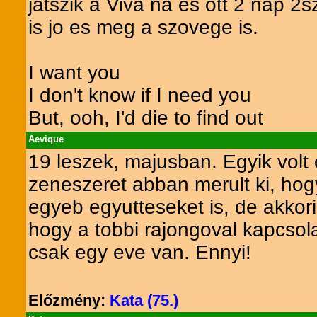
jatszik a Viva na es ott 2 nap 2s
is jo es meg a szovege is.
I want you
I don't know if I need you
But, ooh, I'd die to find out
Aevique
19 leszek, majusban. Egyik volt
zeneszeret abban merult ki, hogy
egyeb egyutteseket is, de akkor
hogy a tobbi rajongoval kapcsola
csak egy eve van. Ennyi!
Előzmény:
Kata (75.)