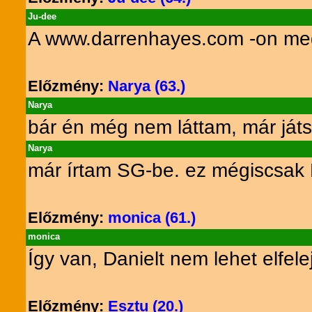
Ju-dee
A www.darrenhayes.com -on meg l
Előzmény:
Narya (63.)
Narya
bár én még nem láttam, már játss
Narya
már írtam SG-be. ez mégiscsak D
Előzmény:
monica (61.)
monica
Így van, Danielt nem lehet elfel
Előzmény:
Esztu (20.)