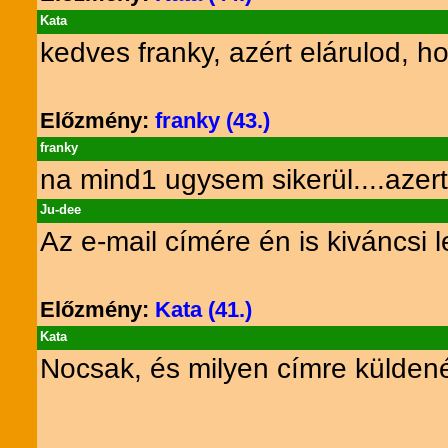
Kata
kedves franky, azért elárulod, 
Előzmény:
franky (43.)
franky
na mind1 ugysem sikerül....azert
Ju-dee
Az e-mail címére én is kiváncsi l
Előzmény:
Kata (41.)
Kata
Nocsak, és milyen címre küldené