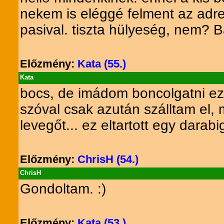
nekem is eléggé felment az adre
pasival. tiszta hülyeség, nem? B
Előzmény:
Kata (55.)
Kata
bocs, de imádom boncolgatni ezt
szóval csak azután szálltam el,
levegőt... ez eltartott egy darabig
Előzmény:
ChrisH (54.)
ChrisH
Gondoltam. :)
Előzmény:
Kata (53.)