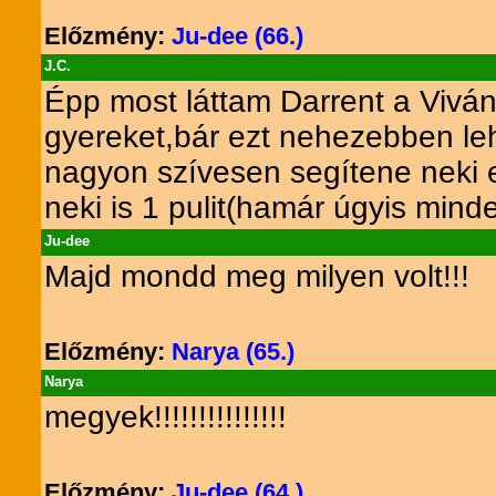
Előzmény:
Ju-dee (66.)
J.C.
Épp most láttam Darrent a Viván
gyereket,bár ezt nehezebben lehe
nagyon szívesen segítene neki e
neki is 1 pulit(hamár úgyis mind
Ju-dee
Majd mondd meg milyen volt!!!
Előzmény:
Narya (65.)
Narya
megyek!!!!!!!!!!!!!!!
Előzmény:
Ju-dee (64.)