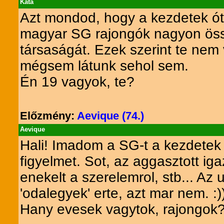
Kata
Azt mondod, hogy a kezdetek ót
magyar SG rajongók nagyon öss
társaságát. Ezek szerint te nem
mégsem látunk sehol sem.
Én 19 vagyok, te?
Előzmény:
Aevique (74.)
Aevique
Hali! Imadom a SG-t a kezdetek 
figyelmet. Sot, az aggasztott ig
enekelt a szerelemrol, stb... Az
'odalegyek' erte, azt mar nem. :)
Hany evesek vagytok, rajongok?