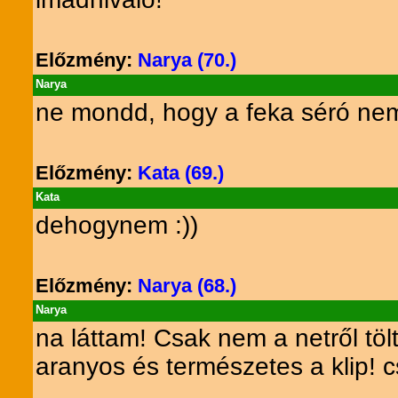
Előzmény:
Narya (70.)
Narya
ne mondd, hogy a feka séró nem v
Előzmény:
Kata (69.)
Kata
dehogynem :))
Előzmény:
Narya (68.)
Narya
na láttam! Csak nem a netről töltö
aranyos és természetes a klip! 