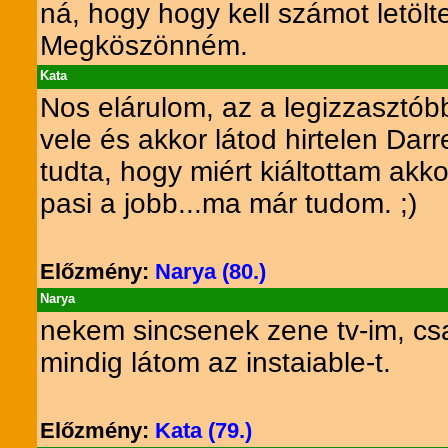
ná, hogy hogy kell számot letölt
Megköszönném.
Kata
Nos elárulom, az a legizzasztób
vele és akkor látod hirtelen Da
tudta, hogy miért kiáltottam akk
pasi a jobb...ma már tudom. ;)
Előzmény:
Narya (80.)
Narya
nekem sincsenek zene tv-im, csa
mindig látom az instaiable-t.
Előzmény:
Kata (79.)