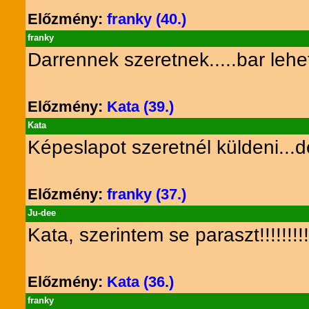
Előzmény:
franky (40.)
franky
Darrennek szeretnek.....bar leh
Előzmény:
Kata (39.)
Kata
Képeslapot szeretnél küldeni...
Előzmény:
franky (37.)
Ju-dee
Kata, szerintem se paraszt!!!!!!!!!
Előzmény:
Kata (36.)
franky