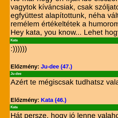
vagytok kíváncsiak, csak szóljat
egfyüttest alapítottunk, néha vál
remélem értékeltétek a humorom
Hey kata, you know... Lehet hog
Kata
:))))))
Előzmény:
Ju-dee (47.)
Ju-dee
Azért te mégiscsak tudhatsz valam
Előzmény:
Kata (46.)
Kata
Hát persze, hogy jó lenne valaho