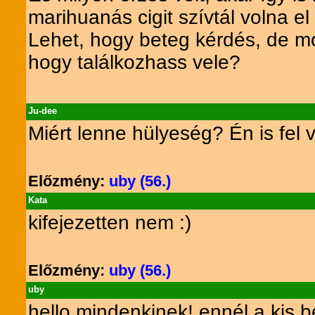
marihuanás cigit szívtál volna e
Lehet, hogy beteg kérdés, de m
hogy találkozhass vele?
Ju-dee
Miért lenne hülyeség? Én is fel 
Előzmény:
uby (56.)
Kata
kifejezetten nem :)
Előzmény:
uby (56.)
uby
hello mindenkinek! ennél a kis be