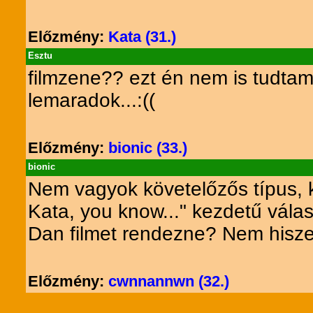
Előzmény:
Kata (31.)
Esztu
filmzene?? ezt én nem is tudtam
lemaradok...:((
Előzmény:
bionic (33.)
bionic
Nem vagyok követelőzős típus, ké
Kata, you know..." kezdetű válas
Dan filmet rendezne? Nem hiszem
Előzmény:
cwnnannwn (32.)