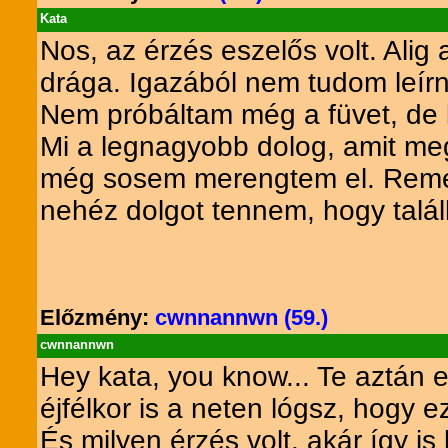
Kata
Nos, az érzés eszelős volt. Alig
drága. Igazából nem tudom leírni
Nem próbáltam még a füvet, de bi
Mi a legnagyobb dolog, amit me
még sosem merengtem el. Remél
nehéz dolgot tennem, hogy talá
Előzmény:
cwnnannwn (59.)
cwnnannwn
Hey kata, you know... Te aztán 
éjfélkor is a neten lógsz, hogy 
És milyen érzés volt, akár így 