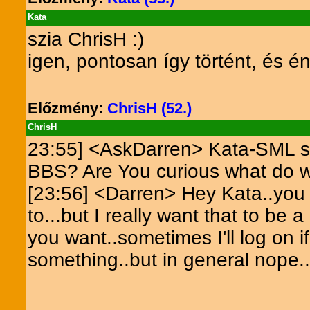
Kata
szia ChrisH :)
igen, pontosan így történt, és én
Előzmény:
ChrisH (52.)
ChrisH
23:55] <AskDarren> Kata-SML sa
BBS? Are You curious what do w
[23:56] <Darren> Hey Kata..you 
to...but I really want that to be
you want..sometimes I'll log on i
something..but in general nope..