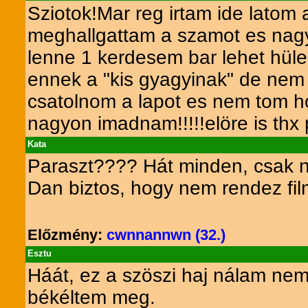
Sziotok!Mar reg irtam ide latom 
meghallgattam a szamot es nagy
lenne 1 kerdesem bar lehet hüle
ennek a "kis gyagyinak" de nem
csatolnom a lapot es nem tom hog
nagyon imadnam!!!!!elöre is thx 
Kata
Paraszt???? Hát minden, csak ne
Dan biztos, hogy nem rendez fil
Előzmény:
cwnnannwn (32.)
Esztu
Háát, ez a szöszi haj nálam nem
békéltem meg.